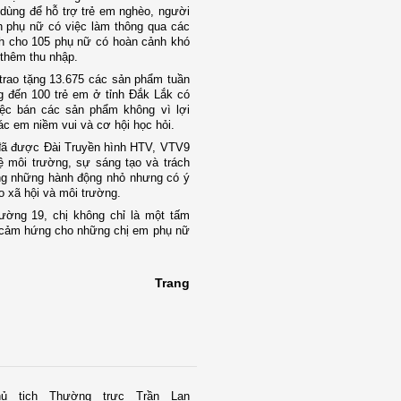
c dùng để hỗ trợ trẻ em nghèo, người
ên phụ nữ có việc làm thông qua các
h cho 105 ph
ụ nữ có hoàn cảnh khó
 thêm thu nhập.
rao tặng 13.675 các sản phẩm tuần
g đến 100 trẻ em ở tỉnh Đắk Lắk có
ệc bán các sản phẩm không vì lợi
ác em niềm vui và cơ hội học hỏi.
đã được Đài Truyền hình HTV, VTV9
ệ môi trường, sự sáng tạo và trách
ằng những hành động nhỏ nhưng có ý
o xã hội và môi trường.
ường 19, chị không chỉ là một tấm
 cảm hứng cho những chị em phụ nữ
Trang
ủ tịch Thường trực Trần Lan