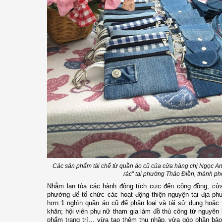
Các sản phẩm tái chế từ quần áo cũ của cửa hàng chị Ngọc An
rác” tại phường Thảo Điền, thành p
Nhằm lan tỏa các hành động tích cực đến cộng đồng, cử
phường để tổ chức các hoạt động thiện nguyện tại địa ph
hơn 1 nghìn quần áo cũ để phân loại và tái sử dụng hoặc
khăn; hội viên phụ nữ tham gia làm đồ thủ công từ nguyên li
phẩm trang trí… vừa tạo thêm thu nhập, vừa góp phần bảo