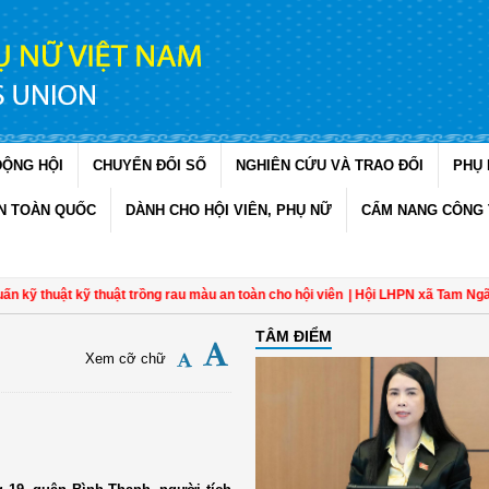
ĐỘNG HỘI
CHUYỂN ĐỔI SỐ
NGHIÊN CỨU VÀ TRAO ĐỔI
PHỤ 
N TOÀN QUỐC
DÀNH CHO HỘI VIÊN, PHỤ NỮ
CẨM NANG CÔNG 
thuật kỹ thuật trồng rau màu an toàn cho hội viên
| Hội LHPN xã Tam Ngãi, Vĩ
TÂM ĐIỂM
Xem cỡ chữ