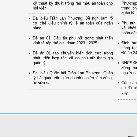
kỹ thuật kỹ thuật trồng rau màu an toàn cho
Phương:
hội viên
trong ph
quản lý
Đại biểu Trần Lan Phương: Đề nghị làm rõ
cơ chế điều chỉnh tỷ lệ an toàn của ngân
Phụ nữ Đ
hàng
kế khởi
hoàn cả
Đề án 01: Dấu ấn phụ nữ trong phát triển
kinh tế tập thể giai đoạn 2023 - 2025
Định hư
sáng tạ
Đề án 24
Đề án 01 tạo chuyển biến tích cực trong
phát triển hợp tác xã do phụ nữ tham gia
quản lý
NHCSXH 
đồng hà
người d
Đại biểu Quốc hội Trần Lan Phương: Quản
lý hải quan cần giúp doanh nghiệp làm đúng,
tự sửa sai
Cần nân
số để p
vay