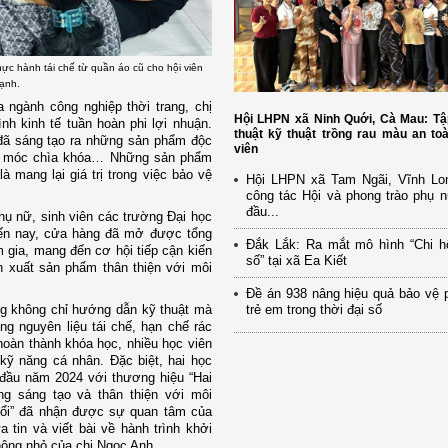
hực hành tái chế từ quần áo cũ cho hội viên
ạnh.
 ngành công nghiệp thời trang, chị
Hội LHPN xã Ninh Quới, Cà Mau: Tậ
 kinh tế tuần hoàn phi lợi nhuận.
thuật kỹ thuật trồng rau màu an to
ị đã sáng tạo ra những sản phẩm độc
viên
ng, móc chìa khóa… Những sản phẩm
à mang lại giá trị trong việc bảo vệ
Hội LHPN xã Tam Ngãi, Vĩnh Lo
công tác Hội và phong trào phụ 
đầu...
hụ nữ, sinh viên các trường Đại học
đến nay, cửa hàng đã mở được tổng
Đắk Lắk: Ra mắt mô hình “Chi h
gia, mang đến cơ hội tiếp cận kiến
số” tại xã Ea Kiết
n xuất sản phẩm thân thiện với môi
Đề án 938 nâng hiệu quả bảo vệ 
trẻ em trong thời đại số
g không chỉ hướng dẫn kỹ thuật mà
ng nguyên liệu tái chế, hạn chế rác
hoàn thành khóa học, nhiều học viên
 kỹ năng cá nhân. Đặc biệt, hai học
đầu năm 2024 với thương hiệu “Hai
g sáng tạo và thân thiện với môi
hổi” đã nhận được sự quan tâm của
tin và viết bài về hành trình khởi
hông nhỏ của chị Ngọc Anh.