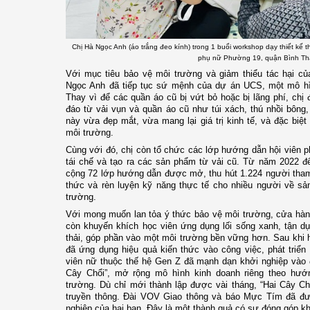
Chị Hà Ngọc Anh (áo trắng đeo kính) trong 1 buổi workshop dạy thiết kế t
phụ nữ Phường 19, quận Bình Th
Với mục tiêu bảo vệ môi trường và giảm thiểu tác hại của
Ngọc Anh đã tiếp tục sứ mệnh của dự án UCS, một mô hình
Thay vì để các quần áo cũ bị vứt bỏ hoặc bị lãng phí, ch
đáo từ vải vụn và quần áo cũ như túi xách, thú nhồi bô
này vừa đẹp mắt, vừa mang lại giá trị kinh tế, và đặc biệt l
môi trường.
Cùng với đó, chị còn tổ chức các lớp hướng dẫn hội viên p
tái chế và tạo ra các sản phẩm từ vải cũ. Từ năm 2022 
cộng 72 lớp hướng dẫn được mở, thu hút 1.224 người tham 
thức và rèn luyện kỹ năng thực tế cho nhiều người về sả
trường.
Với mong muốn lan tỏa ý thức bảo vệ môi trường, cửa hàn
còn khuyến khích học viên ứng dụng lối sống xanh, tận dụ
thải, góp phần vào một môi trường bền vững hơn. Sau khi 
đã ứng dụng hiệu quả kiến thức vào công việc, phát triển
viên nữ thuộc thế hệ Gen Z đã mạnh dạn khởi nghiệp vào 
Cây Chổi”, mở rộng mô hình kinh doanh riêng theo hướn
trường. Dù chỉ mới thành lập được vài tháng, “Hai Cây C
truyền thông. Đài VOV Giao thông và báo Mực Tím đã đưa 
nghiệp của hai bạn. Đây là một thành quả có sự đóng góp k