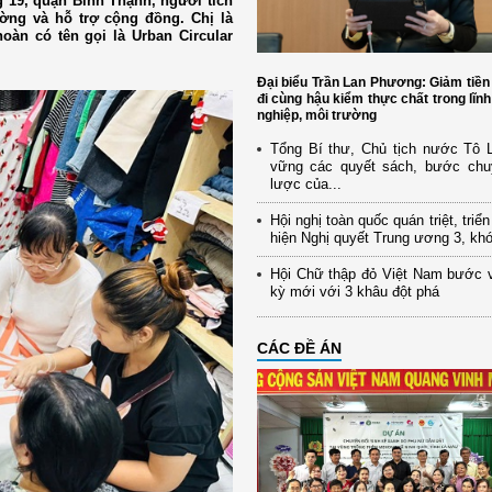
 19, quận Bình Thạnh, người tích
ờng và hỗ trợ cộng đồng. Chị là
oàn có tên gọi là Urban Circular
Đại biểu Trần Lan Phương: Giảm tiền
đi cùng hậu kiểm thực chất trong lĩn
nghiệp, môi trường
Tổng Bí thư, Chủ tịch nước Tô
vững các quyết sách, bước chu
lược của...
Hội nghị toàn quốc quán triệt, triể
hiện Nghị quyết Trung ương 3, kh
Hội Chữ thập đỏ Việt Nam bước 
kỳ mới với 3 khâu đột phá
CÁC ĐỀ ÁN