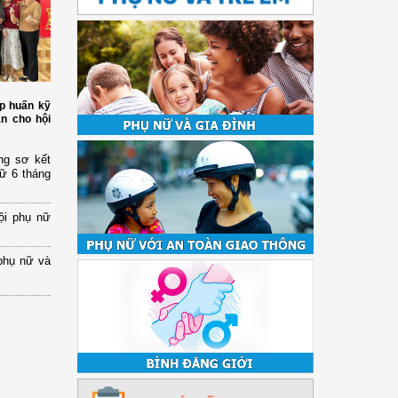
p huấn kỹ
àn cho hội
ng sơ kết
nữ 6 tháng
ội phụ nữ
phụ nữ và