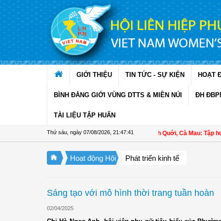
Truy cập nội dung luôn
GIỚI THIỆU
TIN TỨC - SỰ KIỆN
HOẠT 
BÌNH ĐẲNG GIỚI VÙNG DTTS & MIỀN NÚI
ĐH ĐBP
TÀI LIỆU TẬP HUẤN
Thứ sáu, ngày 07/08/2026
,
21:47:41
Hội LHPN xã Ninh Quới, Cà Mau: Tập huấn kỹ 
Hoạt động Hội
Phát triển kinh tế
Sáng tạo với mô hình thời trang tuần hoàn
02/04/2025