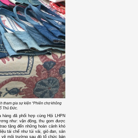
h tham gia sự kiện “Phiên chợ không
hố Thủ Đức.
a hàng đã phối hợp cùng Hội LHPN
ương như: v
ận động, thu gom được
 trao tặng đến những hoàn cảnh khó
ệu tái chế như túi vải, giỏ đan, sản
 vệ môi trường sau đó tổ chức bán