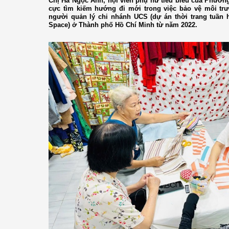
Chị Hà Ngọc Anh, hội viên phụ nữ tiêu biểu của Phường
cực tìm kiếm hướng đi mới trong việc bảo vệ môi trư
người quản lý chi nhánh UCS (dự án thời trang tuần h
Space) ở Thành phố Hồ Chí Minh từ năm 2022.