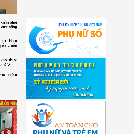
 kiểm phải
h vực nông
 Lâm: Nắm
yển chiến
n khai thực
óa XIV
vào nhiệm