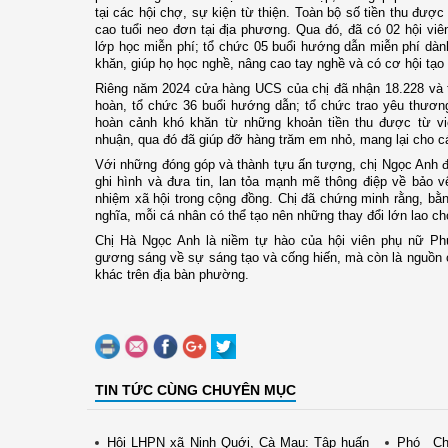
tại các hội chợ, sự kiện từ thiện. Toàn bộ số tiền thu đượ
cao tuổi neo đơn tại địa phương. Qua đó, đã có 02 hội vi
lớp học miễn phí; tổ chức 05 buổi hướng dẫn miễn phí dàn
khăn, giúp họ học nghề, nâng cao tay nghề và có cơ hội tạo
Riêng năm 2024 cửa hàng UCS của chị đã nhận 18.228 và t
hoàn, tổ chức 36 buổi hướng dẫn; tổ chức trao yêu thươn
hoàn cảnh khó khăn từ những khoản tiền thu được từ vi
nhuận, qua đó đã giúp đỡ hàng trăm em nhỏ, mang lại cho c
Với những đóng góp và thành tựu ấn tượng, chị Ngọc Anh 
ghi hình và đưa tin, lan tỏa mạnh mẽ thông điệp về bảo v
nhiệm xã hội trong cộng đồng. Chị đã chứng minh rằng, b
nghĩa, mỗi cá nhân có thể tạo nên những thay đổi lớn lao ch
Chị Hà Ngọc Anh là niềm tự hào của hội viên phụ nữ Ph
gương sáng về sự sáng tạo và cống hiến, mà còn là nguồn
khác trên địa bàn phường.
TIN TỨC CÙNG CHUYÊN MỤC
Hội LHPN xã Ninh Quới, Cà Mau: Tập huấn
Phó Ch