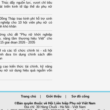
 Thúc đẩy nguồn lực, vượt chỉ tiêu
át triển kinh tế tập thể do phụ nữ
ồng Tháp trao kinh phí hỗ trợ sinh
 nghiệp cho 10 hội viên phụ nữ có
nh khó khăn
ớng chủ đề "Phụ nữ khởi nghiệp
o, nâng tầm thương hiệu Việt" cho
15 giai đoạn 2026 - 2035
và các tổ chức chính trị - xã hội
nh đưa tín dụng chính sách đến
ân
g cao kiến thức tài chính, kỹ năng
hụ nữ sử dụng hiệu quả nguồn vốn
Trang chủ
Giới thiệu
Sơ đồ cổng
©Bản quyền thuộc về Hội Liên hiệp Phụ nữ Việt Nam
Địa chỉ: 39 Hàng Chuối - Hà Nội - Việt Nam