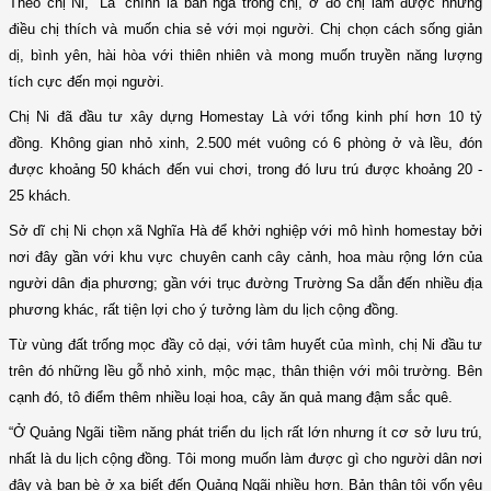
Theo chị Ni, “Là” chính là bản ngã trong chị, ở đó chị làm được những
điều chị thích và muốn chia sẻ với mọi người. Chị chọn cách sống giản
dị, bình yên, hài hòa với thiên nhiên và mong muốn truyền năng lượng
tích cực đến mọi người.
Chị Ni đã đầu tư xây dựng Homestay Là với tổng kinh phí hơn 10 tỷ
đồng. Không gian nhỏ xinh, 2.500 mét vuông có 6 phòng ở và lều, đón
được khoảng 50 khách đến vui chơi, trong đó lưu trú được khoảng 20 -
25 khách.
Sở dĩ chị Ni chọn xã Nghĩa Hà để khởi nghiệp với mô hình homestay bởi
nơi đây gần với khu vực chuyên canh cây cảnh, hoa màu rộng lớn của
người dân địa phương; gần với trục đường Trường Sa dẫn đến nhiều địa
phương khác, rất tiện lợi cho ý tưởng làm du lịch cộng đồng.
Từ vùng đất trống mọc đầy cỏ dại, với tâm huyết của mình, chị Ni đầu tư
trên đó những lều gỗ nhỏ xinh, mộc mạc, thân thiện với môi trường. Bên
cạnh đó, tô điểm thêm nhiều loại hoa, cây ăn quả mang đậm sắc quê.
“Ở Quảng Ngãi tiềm năng phát triển du lịch rất lớn nhưng ít cơ sở lưu trú,
nhất là du lịch cộng đồng. Tôi mong muốn làm được gì cho người dân nơi
đây và bạn bè ở xa biết đến Quảng Ngãi nhiều hơn. Bản thân tôi vốn yêu