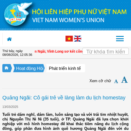
Truy cập nội dung luôn
Thứ bảy, ngày
 Hội LHPN xã Tam Ngãi, Vĩnh Long sơ kết công tác Hội và phong trào phụ nữ 6 
08/08/2026
,
12:05:37
Hoạt động Hội
Phát triển kinh tế
Xem cỡ chữ
Quảng Ngãi: Cô gái trẻ về làng làm du lịch homestay
13/03/2025
Tuổi trẻ dám nghĩ, dám làm, luôn sáng tạo và với trái tim nhiệt huyết,
chị Nguyễn Thị Ni Ni (35 tuổi), ở TP. Quảng Ngãi đã lựa chọn khởi
nghiệp với mô hình homestay để khai thác tiềm năng du lịch cộng
đồng, góp phần đưa hình ảnh quê hương Quảng Ngãi đến với du