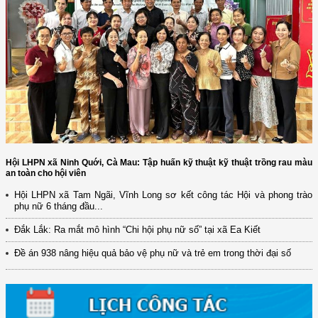
Hội LHPN xã Ninh Quới, Cà Mau: Tập huấn kỹ thuật kỹ thuật trồng rau màu
an toàn cho hội viên
(12/TB-HĐKH) V/v đăng ký, đề xuất nhiệm vụ Khoa học, công nghệ và
Hội LHPN xã Tam Ngãi, Vĩnh Long sơ kết công tác Hội và phong trào
đổi mới ...
phụ nữ 6 tháng đầu...
(898/KH/ĐCT) Kế hoạch thực hiện Quyết định số 2415/QĐ-TTg ngày
Đắk Lắk: Ra mắt mô hình “Chi hội phụ nữ số” tại xã Ea Kiết
31/10/2025 ...
Đề án 938 nâng hiệu quả bảo vệ phụ nữ và trẻ em trong thời đại số
(417/QĐ-BNNMT) Quyết định phê duyệt Chương trình mục tiêu quốc gia
xây dựng ...
(891/KH-ĐCT) Kế hoạch thực hiện Nghị quyết số 72-NQ/TW ngày
9/9/2025 của Bộ ...