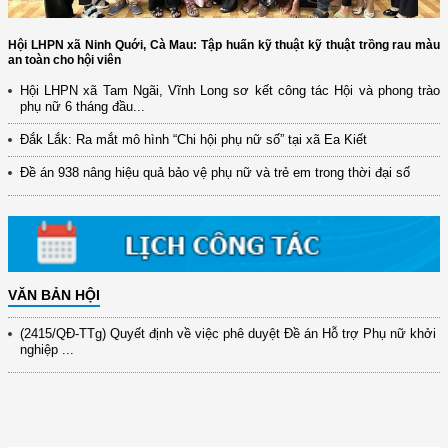
Hội LHPN xã Ninh Quới, Cà Mau: Tập huấn kỹ thuật kỹ thuật trồng rau màu
an toàn cho hội viên
Hội LHPN xã Tam Ngãi, Vĩnh Long sơ kết công tác Hội và phong trào
phụ nữ 6 tháng đầu...
(12/TB-HĐKH) V/v đăng ký, đề xuất nhiệm vụ Khoa học, công nghệ và
đổi mới ...
Đắk Lắk: Ra mắt mô hình “Chi hội phụ nữ số” tại xã Ea Kiết
(898/KH/ĐCT) Kế hoạch thực hiện Quyết định số 2415/QĐ-TTg ngày
Đề án 938 nâng hiệu quả bảo vệ phụ nữ và trẻ em trong thời đại số
31/10/2025 ...
(417/QĐ-BNNMT) Quyết định phê duyệt Chương trình mục tiêu quốc gia
xây dựng ...
(891/KH-ĐCT) Kế hoạch thực hiện Nghị quyết số 72-NQ/TW ngày
9/9/2025 của Bộ ...
VĂN BẢN HỘI
(2415/QĐ-TTg) Quyết định về việc phê duyệt Đề án Hỗ trợ Phụ nữ khởi
nghiệp ...