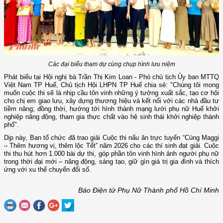
Các đại biểu tham dự cùng chụp hình lưu niệm
Phát biểu tại Hội nghị bà Trần Thị Kim Loan - Phó chủ tịch Ủy ban MTTQ
Việt Nam TP Huế, Chủ tịch Hội LHPN TP Huế chia sẻ: "Chúng tôi mong
muốn cuộc thi sẽ là nhịp cầu tôn vinh những ý tưởng xuất sắc, tạo cơ hội
cho chị em giao lưu, xây dựng thương hiệu và kết nối với các nhà đầu tư
tiềm năng; đồng thời, hướng tới hình thành mạng lưới phụ nữ Huế khởi
nghiệp năng động, tham gia thực chất vào hệ sinh thái khởi nghiệp thành
phố".
Dịp này, Ban tổ chức đã trao giải Cuộc thi nấu ăn trực tuyến “Cùng Maggi
– Thêm hương vị, thêm lộc Tết” năm 2026 cho các thí sinh đạt giải. Cuộc
thi thu hút hơn 1.000 bài dự thi, góp phần tôn vinh hình ảnh người phụ nữ
trong thời đại mới – năng động, sáng tạo, giữ gìn giá trị gia đình và thích
ứng với xu thế chuyển đổi số.
Báo Điện tử Phụ Nữ Thành phố Hồ Chí Minh