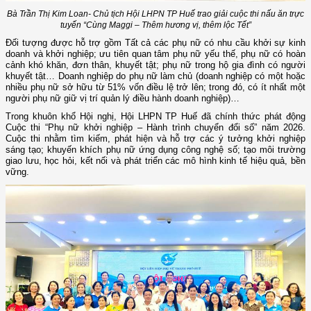
Bà Trần Thị Kim Loan- Chủ tịch Hội LHPN TP Huế trao giải cuộc thi nấu ăn trực
tuyến “Cùng Maggi – Thêm hương vị, thêm lộc Tết”
Đối tượng được hỗ trợ gồm Tất cả các phụ nữ có nhu cầu khởi sự kinh
doanh và khởi nghiệp; ưu tiên quan tâm phụ nữ yếu thế, phụ nữ có hoàn
cảnh khó khăn, đơn thân, khuyết tật; phụ nữ trong hộ gia đình có người
khuyết tật… Doanh nghiệp do phụ nữ làm chủ (doanh nghiệp có một hoặc
nhiều phụ nữ sở hữu từ 51% vốn điều lệ trở lên; trong đó, có ít nhất một
người phụ nữ giữ vị trí quản lý điều hành doanh nghiệp)…
Trong khuôn khổ Hội nghị, Hội LHPN TP Huế đã chính thức phát động
Cuộc thi “Phụ nữ khởi nghiệp – Hành trình chuyển đổi số” năm 2026.
Cuộc thi nhằm tìm kiếm, phát hiện và hỗ trợ các ý tưởng khởi nghiệp
sáng tạo; khuyến khích phụ nữ ứng dụng công nghệ số; tạo môi trường
giao lưu, học hỏi, kết nối và phát triển các mô hình kinh tế hiệu quả, bền
vững.