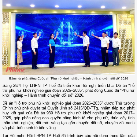
Bấm nút phát động Cuộc thi “Phụ nữ khởi nghiệp – Hành trình chuyển đổi số” 2026
Sáng 29/4 Hội LHPN TP Huế đã triển khai Hội nghị triển khai Đề án “Hỗ
trợ phụ nữ khởi nghiệp giai đoạn 2026–2035”, phát động Cuộc thi “Phụ nữ
khởi nghiệp – Hành trình chuyển đổi số” 2026.
Đề án “Hỗ trợ phụ nữ khởi nghiệp giai đoạn 2026–2035” được Thủ tướng
Chính phủ phê duyệt tại Quyết định số 2415/QĐ-TTg, nhằm tiếp tục phát
huy kết quả của Đề án 939 Hỗ trợ phụ nữ khởi nghiệp giai đoạn 2017–
2025, góp phần nâng cao quyền năng kinh tế cho phụ nữ, thúc đẩy tinh
thần khởi nghiệp, đổi mới sáng tạo gắn chuyển đổi số, chuyển đổi xanh
và phát triển kinh tế bền vững.
Tại Hội nghị, Hội LHPN TP Huế đã trình bày các nội dung trọng tâm của