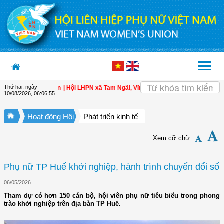
Truy cập nội dung luôn
Thứ hai, ngày
àn cho hội viên
| Hội LHPN xã Tam Ngãi, Vĩnh Long sơ kết công tác Hội và pho
10/08/2026
,
06:06:56
Hoạt động Hội
Phát triển kinh tế
Xem cỡ chữ
Phụ nữ TP Huế khởi nghiệp, hành trình chuyển đổi số
06/05/2026
Tham dự có hơn 150 cán bộ, hội viên phụ nữ tiêu biểu trong phong
trào khởi nghiệp trên địa bàn TP Huế.