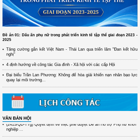
Đề án 01: Dấu ấn phụ nữ trong phát triển kinh tế tập thể giai đoạn 2023 -
2025
Tăng cường gắn kết Việt Nam - Thái Lan qua triển lãm "Đan kết hữu
nghị"
(12/TB-HĐKH) V/v đăng ký, đề xuất nhiệm vụ Khoa học, công nghệ và
đổi mới ...
4 định hướng về công tác Gia đình - Xã hội với các cấp Hội
(898/KH/ĐCT) Kế hoạch thực hiện Quyết định số 2415/QĐ-TTg ngày
Đại biểu Trần Lan Phương: Không để hòa giải khiến nạn nhân bạo lực
31/10/2025 ...
quay lại môi trường...
(417/QĐ-BNNMT) Quyết định phê duyệt Chương trình mục tiêu quốc gia
xây dựng ...
(891/KH-ĐCT) Kế hoạch thực hiện Nghị quyết số 72-NQ/TW ngày
9/9/2025 của Bộ ...
VĂN BẢN HỘI
(2415/QĐ-TTg) Quyết định về việc phê duyệt Đề án Hỗ trợ Phụ nữ khởi
nghiệp ...