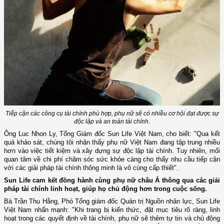
Tiếp cận các công cụ tài chính phù hợp, phụ nữ sẽ có nhiều cơ hội đạt được sự
độc lập và an toàn tài chính.
Ông Luc Nhon Ly, Tổng Giám đốc Sun Life Việt Nam, cho biết: "Qua kết
quả khảo sát, chúng tôi nhận thấy phụ nữ Việt Nam đang tập trung nhiều
hơn vào việc tiết kiệm và xây dựng sự độc lập tài chính. Tuy nhiên, mối
quan tâm về chi phí chăm sóc sức khỏe càng cho thấy nhu cầu tiếp cận
với các giải pháp tài chính thông minh là vô cùng cấp thiết".
Sun Life cam kết đồng hành cùng phụ nữ châu Á thông qua các giải
pháp tài chính linh hoạt, giúp họ chủ động hơn trong cuộc sống.
Bà Trần Thu Hằng, Phó Tổng giám đốc Quản trị Nguồn nhân lực, Sun Life
Việt Nam nhấn mạnh: "Khi trang bị kiến thức, đặt mục tiêu rõ ràng, linh
hoạt trong các quyết định về tài chính, phụ nữ sẽ thêm tự tin và chủ động