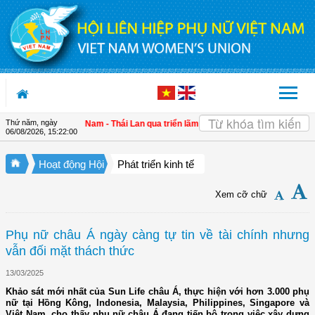
Truy cập nội dung luôn
Thứ năm, ngày
ng gắn kết Việt Nam - Thái Lan qua triển lãm "Đan kết hữu nghị"
| 4 định hướng
06/08/2026
,
15:22:01
Hoạt động Hội
Phát triển kinh tế
Xem cỡ chữ
Phụ nữ châu Á ngày càng tự tin về tài chính nhưng
vẫn đối mặt thách thức
13/03/2025
Khảo sát mới nhất của Sun Life châu Á, thực hiện với hơn 3.000 phụ
nữ tại Hồng Kông, Indonesia, Malaysia, Philippines, Singapore và
Việt Nam, cho thấy phụ nữ châu Á đang tiến bộ trong việc xây dựng