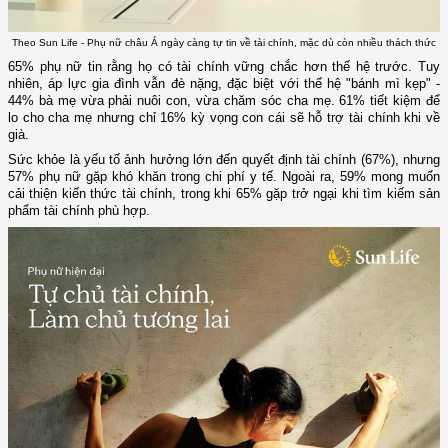
Theo Sun Life - Phụ nữ châu Á ngày càng tự tin về tài chính, mặc dù còn nhiều thách thức
65% phụ nữ tin rằng họ có tài chính vững chắc hơn thế hệ trước. Tuy
nhiên, áp lực gia đình vẫn đè nặng, đặc biệt với thế hệ "bánh mì kẹp" -
44% bà mẹ vừa phải nuôi con, vừa chăm sóc cha mẹ. 61% tiết kiệm để
lo cho cha mẹ nhưng chỉ 16% kỳ vọng con cái sẽ hỗ trợ tài chính khi về
già.
Sức khỏe là yếu tố ảnh hưởng lớn đến quyết định tài chính (67%), nhưng
57% phụ nữ gặp khó khăn trong chi phí y tế. Ngoài ra, 59% mong muốn
cải thiện kiến thức tài chính, trong khi 65% gặp trở ngại khi tìm kiếm sản
phẩm tài chính phù hợp.