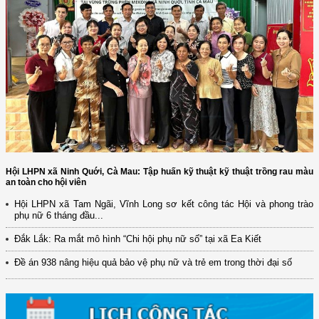
Hội LHPN xã Ninh Quới, Cà Mau: Tập huấn kỹ thuật kỹ thuật trồng rau màu
an toàn cho hội viên
(12/TB-HĐKH) V/v đăng ký, đề xuất nhiệm vụ Khoa học, công nghệ và
Hội LHPN xã Tam Ngãi, Vĩnh Long sơ kết công tác Hội và phong trào
đổi mới ...
phụ nữ 6 tháng đầu...
(898/KH/ĐCT) Kế hoạch thực hiện Quyết định số 2415/QĐ-TTg ngày
Đắk Lắk: Ra mắt mô hình “Chi hội phụ nữ số” tại xã Ea Kiết
31/10/2025 ...
Đề án 938 nâng hiệu quả bảo vệ phụ nữ và trẻ em trong thời đại số
(417/QĐ-BNNMT) Quyết định phê duyệt Chương trình mục tiêu quốc gia
xây dựng ...
(891/KH-ĐCT) Kế hoạch thực hiện Nghị quyết số 72-NQ/TW ngày
9/9/2025 của Bộ ...