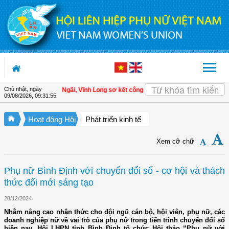
Truy cập nội dung luôn
Chủ nhật, ngày
Hội LHPN xã Tam Ngãi, Vĩnh Long sơ kết công tác Hội và phong trào phụ nữ 6 t
09/08/2026
,
09:31:56
Hoạt động Hội
Phát triển kinh tế
Xem cỡ chữ
Phụ nữ Bình Định với chuyển đổi số - cơ hội và thách
thức đổi mới sáng tạo
28/12/2024
Nhằm nâng cao nhận thức cho đội ngũ cán bộ, hội viên, phụ nữ, các
doanh nghiệp nữ về vai trò của phụ nữ trong tiến trình chuyển đổi số
hiện nay, Hội LHPN tỉnh Bình Định tổ chức Hội thảo “Phụ nữ với