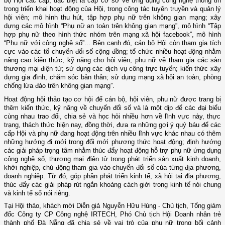
bộ Hội các cấp, đặc biệt là cấp cơ sở về ứng dụng công nghệ thông tin
trong triển khai hoạt động của Hội, trong công tác tuyên truyền và quản lý
hội viên; mô hình thu hút, tập hợp phụ nữ trên không gian mạng; xây
dựng các mô hình “Phụ nữ an toàn trên không gian mạng”, mô hình “Tập
hợp phụ nữ theo hình thức nhóm trên mạng xã hội facebook”,
mô hình
“Phụ nữ với công nghệ số”...
Bên cạnh đó, cán bộ Hội còn tham gia tích
cực vào các tổ chuyển đổi số cộng đồng; tổ chức nhiều hoạt động nhằm
nâng cao kiến thức, kỹ năng cho hội viên, phụ nữ về tham gia các sàn
thương mại điện tử; sử dụng các dịch vụ công trực tuyến; kiến thức xây
dựng gia đình, chăm sóc bản thân; sử dụng mạng xã hội an toàn, phòng
chống lừa đảo trên không gian mạng
”.
Hoạt động hội thảo tạo cơ hội
để
cán bộ, hội viên, phu nữ được
trang bị
thêm kiến thức, kỹ năng về chuyển đổi số
và
là một dịp để
các đại biểu
cùng nhau trao đổi, chia sẻ và học hỏi nhiều hơn
về
lĩnh vực này, thực
trạng, thách thức hiện nay, đồng thời,
đưa ra những gợi ý quý báu để các
cấp Hội và phụ nữ đang hoạt động trên nhiều lĩnh vực khác nhau có thêm
những hướng đi mới trong đổi mới phương thức hoạt động; định hướng
các giải pháp trọng tâm nhằm thúc đẩy hoạt động hỗ trợ phụ nữ ứng dụng
công nghệ số, thương mại điện tử trong phát triển sản xuất kinh doanh,
khởi nghiệp, chủ động tham gia vào chuyển đổi số của từng địa phương
,
doanh nghiệp
. Từ đó, góp phần phát triển kinh tế, xã hội tại địa phương,
thúc đẩy các giải pháp rút ngắn khoảng cách giới trong kinh tế nói chung
và kinh tế số nói riêng.
Tại Hội thảo, khách mời Diễn giả
Nguyễn Hữu Hùng - Chủ tịch, Tổng giám
đốc Công ty CP Công nghệ IRTECH, Phó Chủ tịch Hội Doanh nhân trẻ
thành phố Đà Nẵng đã
chia sẻ
về vai trò của phụ nữ trong bối cảnh