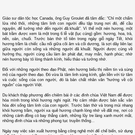
Giáo sư dân tộc học
Canada
, ông Guy Groulet đã tâm đắc: “Chỉ một chấm
lửa nhỏ thôi, những tâm linh con người đều tập trung nơi đó, để cầu
nguyện, để tưởng nhớ đến người đã khuất”. Vì thế một nén hương, một
bát trầm được xem là một trong 6 lễ vật (lục cúng) gồm: hương, hoa, trà,
nến, oản, chuối. Trước bàn thờ tổ tiên trong ngày giỗ ngày Tết, khói
hương trầm là chiếc cầu nối giữa cõi âm và cõi dương, là sợi dây liên lạc
giữa người còn sống và những người đã khuất. Người được cúng về
hưởng thụ, người cúng cầu làm ăn phát đạt, may mắn, hạnh phúc; nhờ
nén hương bày tỏ lòng thành kính, hiếu thảo và tưởng nhớ.
Đối với những người theo đạo Phật, nén hương biểu thị niềm tin và sùng
mộ của người theo đạo. Đó vừa là tâm linh sùng kính, gắn liền với từ tâm
và cuộc sống của con người, đó là bản chất nhân văn “hướng về cội
nguồn” của người Việt.
Du khách thập phương đến chiêm bái ở các đình chùa Việt
Nam
để được
hòa mình trong khói hương nghi ngút. Họ cảm nhận được bản sắc văn
hóa đời sống tâm linh của con người. Trước bàn thờ và trong mùi nhang
khói hương trầm, người xa quê hương chạnh lòng nhớ về đất mẹ, nơi có
những cánh đồng cò bay thẳng cánh, những lũy tre làng xanh mướt mắt,
những đình chùa và những phong tục truyền thống...
Ngày nay việc sản xuất hương bằng công nghệ mới để chế biến, sử dụng