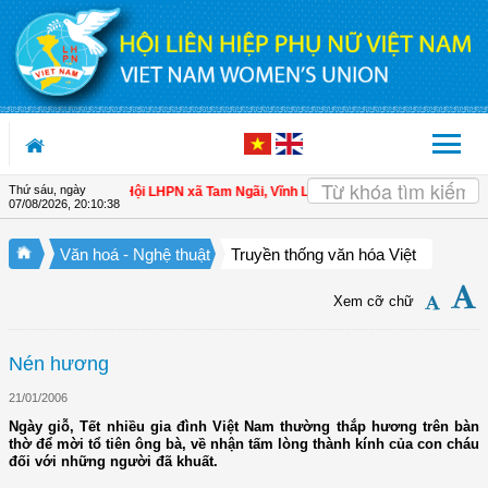
Truy cập nội dung luôn
Thứ sáu, ngày
n cho hội viên
| Hội LHPN xã Tam Ngãi, Vĩnh Long sơ kết công tác Hội và phon
07/08/2026
,
20:10:39
Văn hoá - Nghệ thuật
Truyền thống văn hóa Việt
Xem cỡ chữ
Nén hương
21/01/2006
Ngày giỗ, Tết nhiều gia đình Việt Nam thường thắp hương trên bàn
thờ để mời tổ tiên ông bà, về nhận tấm lòng thành kính của con cháu
đối với những người đã khuất.