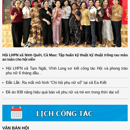
Hội LHPN xã Ninh Quới, Cà Mau: Tập huấn kỹ thuật kỹ thuật trồng rau màu
an toàn cho hội viên
Hội LHPN xã Tam Ngãi, Vĩnh Long sơ kết công tác Hội và phong trào
phụ nữ 6 tháng đầu...
(12/TB-HĐKH) V/v đăng ký, đề xuất nhiệm vụ Khoa học, công nghệ và
đổi mới ...
Đắk Lắk: Ra mắt mô hình “Chi hội phụ nữ số” tại xã Ea Kiết
(898/KH/ĐCT) Kế hoạch thực hiện Quyết định số 2415/QĐ-TTg ngày
Đề án 938 nâng hiệu quả bảo vệ phụ nữ và trẻ em trong thời đại số
31/10/2025 ...
(417/QĐ-BNNMT) Quyết định phê duyệt Chương trình mục tiêu quốc gia
xây dựng ...
(891/KH-ĐCT) Kế hoạch thực hiện Nghị quyết số 72-NQ/TW ngày
9/9/2025 của Bộ ...
VĂN BẢN HỘI