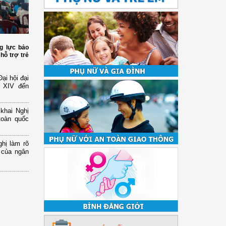
g lực bảo
hỗ trợ trẻ
ại hội đại
ứ XIV đến
 khai Nghị
toàn quốc
hị làm rõ
 của ngân