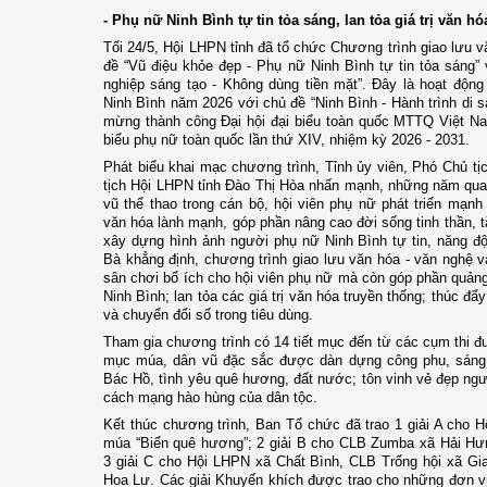
- Phụ nữ Ninh Bình tự tin tỏa sáng, lan tỏa giá trị văn h
Tối 24/5, Hội LHPN tỉnh đã tổ chức Chương trình giao lưu 
đề “Vũ điệu khỏe đẹp - Phụ nữ Ninh Bình tự tin tỏa sáng”
nghiệp sáng tạo - Không dùng tiền mặt”. Đây là hoạt động
Ninh Bình năm 2026 với chủ đề “Ninh Bình - Hành trình di s
mừng thành công Đại hội đại biểu toàn quốc MTTQ Việt Nam
biểu phụ nữ toàn quốc lần thứ XIV, nhiệm kỳ 2026 - 2031.
Phát biểu khai mạc chương trình, Tỉnh ủy viên, Phó Chủ t
tịch Hội LHPN tỉnh Đào Thị Hòa nhấn mạnh, những năm qua,
vũ thể thao trong cán bộ, hội viên phụ nữ phát triển mạnh
văn hóa lành mạnh, góp phần nâng cao đời sống tinh thần,
xây dựng hình ảnh người phụ nữ Ninh Bình tự tin, năng động
Bà khẳng định, chương trình giao lưu văn hóa - văn nghệ v
sân chơi bổ ích cho hội viên phụ nữ mà còn góp phần quản
Ninh Bình; lan tỏa các giá trị văn hóa truyền thống; thúc đẩy
và chuyển đổi số trong tiêu dùng.
Tham gia chương trình có 14 tiết mục đến từ các cụm thi đu
mục múa, dân vũ đặc sắc được dàn dựng công phu, sáng 
Bác Hồ, tình yêu quê hương, đất nước; tôn vinh vẻ đẹp ng
cách mạng hào hùng của dân tộc.
Kết thúc chương trình, Ban Tổ chức đã trao 1 giải A cho 
múa “Biển quê hương”; 2 giải B cho CLB Zumba xã Hải H
3 giải C cho Hội LHPN xã Chất Bình, CLB Trống hội xã 
Hoa Lư. Các giải Khuyến khích được trao cho những đơn vị