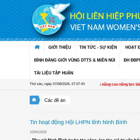
Truy cập nội dung luôn
GIỚI THIỆU
TIN TỨC - SỰ KIỆN
HOẠT 
BÌNH ĐẲNG GIỚI VÙNG DTTS & MIỀN NÚI
ĐH ĐBP
TÀI LIỆU TẬP HUẤN
Thứ sáu, ngày 07/08/2026
,
07:07:44
Đồng Tháp: Tập huấn nâng cao năng lực bảo vệ, ch
Các đề án
Tin hoạt động Hội LHPN tỉnh Ninh Bình
10/06/2026