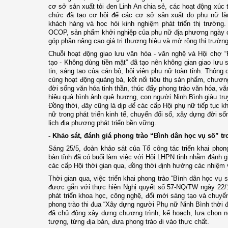
cơ sở sản xuất tỏi đen Linh An chia sẻ, các hoạt động xúc 
chức đã tạo cơ hội để các cơ sở sản xuất do phụ nữ là
khách hàng và học hỏi kinh nghiệm phát triển thị trường
OCOP, sản phẩm khởi nghiệp của phụ nữ địa phương ngày c
góp phần nâng cao giá trị thương hiệu và mở rộng thị trường 
Chuỗi hoạt động giao lưu văn hóa - văn nghệ và Hội chợ 
tạo - Không dùng tiền mặt” đã tạo nên không gian giao lưu sô
tin, sáng tạo của cán bộ, hội viên phụ nữ toàn tỉnh. Thông
cùng hoạt động quảng bá, kết nối tiêu thụ sản phẩm, chươn
đời sống văn hóa tinh thần, thúc đẩy phong trào văn hóa, 
hiệu quả hình ảnh quê hương, con người Ninh Bình giàu tru
Đồng thời, đây cũng là dịp để các cấp Hội phụ nữ tiếp tục k
nữ trong phát triển kinh tế, chuyển đổi số, xây dựng đời s
lịch địa phương phát triển bền vững.
- Khảo sát, đánh giá phong trào “Bình dân học vụ số” tr
Sáng 25/5, đoàn khảo sát của Tổ công tác triển khai phong
bàn tỉnh đã có buổi làm việc với Hội LHPN tỉnh nhằm đánh giá
các cấp Hội thời gian qua, đồng thời định hướng các nhiệm v
Thời gian qua, việc triển khai phong trào “Bình dân học vụ 
được gắn với thực hiện Nghị quyết số 57-NQ/TW ngày 22/1
phát triển khoa học, công nghệ, đổi mới sáng tạo và chuyển
phong trào thi đua “Xây dựng người Phụ nữ Ninh Bình thời đ
đã chủ động xây dựng chương trình, kế hoạch, lựa chọn n
tượng, từng địa bàn, đưa phong trào đi vào thực chất.