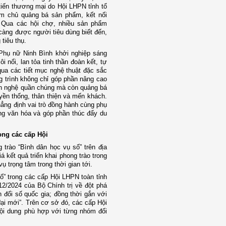
tiến thương mại do Hội LHPN tỉnh tổ
m chủ quảng bá sản phẩm, kết nối
. Qua các hội chợ, nhiều sản phẩm
àng được người tiêu dùng biết đến,
tiêu thụ.
“Phụ nữ Ninh Bình khởi nghiệp sáng
i nổi, lan tỏa tinh thần đoàn kết, tự
 qua các tiết mục nghệ thuật đặc sắc
g trình không chỉ góp phần nâng cao
văn nghệ quần chúng mà còn quảng bá
yền thống, thân thiện và mến khách.
hẳng định vai trò đồng hành cùng phụ
ống văn hóa và góp phần thúc đẩy du
ong các cấp Hội
 trào “Bình dân học vụ số” trên địa
 kết quả triển khai phong trào trong
ụ trọng tâm trong thời gian tới.
số” trong các cấp Hội LHPN toàn tỉnh
2/2024 của Bộ Chính trị về đột phá
 đổi số quốc gia; đồng thời gắn với
ại mới”. Trên cơ sở đó, các cấp Hội
ội dung phù hợp với từng nhóm đối