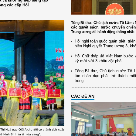
óa và khởi nghiệp sáng tạo
ong các cấp Hội
Tổng Bí thư, Chủ tịch nước Tô Lâm
các quyết sách, bước chuyển chiến
Trung ương để hành động thống nhất
Hội nghị toàn quốc quán triệt, triể
hiện Nghị quyết Trung ương 3, kh
Hội Chữ thập đỏ Việt Nam bước 
kỳ mới với 3 khâu đột phá
Tổng Bí thư, Chủ tịch nước Tô 
tác nhân đạo phải trở thành mộ
trong...
CÁC ĐỀ ÁN
hị Hoà trao Giải A cho đội có thành tích xuất
ữ Ninh Bình tự tin tỏa sáng".