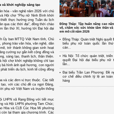
óa và khởi nghiệp sáng tạo
văn hóa - văn nghệ năm 2026 với chủ
 và Hội chợ “Phụ nữ Ninh Bình khởi
 thiết thực hưởng ứng Tuần du lịch
ản qua các thời đại”, đồng thời chào
Đồng Tháp: Tập huấn nâng cao năn
vệ, chăm sóc sức khỏe tâm thần và 
 lần thứ XI, hướng tới Đại hội đại
em mồ côi năm 2026
ịch Ủy ban MTTQ Việt Nam tỉnh, Chủ
Đồng Tháp: Quán triệt Nghị quyết Đ
 phong trào văn hóa, văn nghệ, dân
biểu phụ nữ toàn quốc lần th
cán...
 mẽ, trở thành không gian sinh hoạt
 tăng cường sự gắn kết cộng đồng và
Hà Nội: Tổ chức quán triệt, triển
, sáng tạo, thanh lịch, thân thiện.
quyết Đại hội đại biểu phụ nữ 
à hội chợ khởi nghiệp không chỉ tạo
lần...
g bá hình ảnh quê hương, con người
 phát triển du lịch, kinh tế cộng đồng
Đại biểu Trần Lan Phương: Đề ng
cơ chế điều chỉnh tỷ lệ an toàn
a và các đơn vị trực thuộc. Các tiết
hàng
tạo, với các chủ đề ca ngợi Đảng,
ười phụ nữ Việt Nam và truyền thống
Hội LHPN xã Rạng Đông với tiết mục
ưng và Hội LHPN phường Tam Chúc;
Giao Hòa và CLB Cúc Họa Mi phường
 còn lại tham gia chương trình. Các