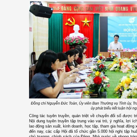
Đồng chí Nguyễn Đức Toàn, Ủy viên Ban Thường vụ Tỉnh ủy, Tr
ủy phát biểu kết luận hội ng
Công tác tuyên truyền, quán triệt về chuyển đổi số được tr
Nội dung tuyên truyền tập trung vào vai trò, ý nghĩa, lợi í
lao động sản xuất, kinh doanh, học tập, tham gia hoạt động
đến nay, các cấp Hội đã tổ chức gần 5.000 hội nghị tập huấn
chủ trương, chính sách của Đảng, Nhà nước về phong trào “