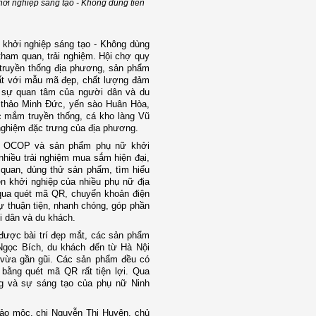
hởi nghiệp sáng tạo - Không dùng tiền
 khởi nghiệp sáng tạo - Không dùng
tham quan, trải nghiệm. Hội chợ quy
 truyền thống địa phương, sản phẩm
ất với mẫu mã đẹp, chất lượng đảm
t sự quan tâm của người dân và du
 thảo Minh Đức, yến sào Huân Hòa,
c mắm truyền thống, cá kho làng Vũ
nghiệm đặc trưng của địa phương.
hẩm OCOP và sản phẩm phụ nữ khởi
hiều trải nghiệm mua sắm hiện đại,
m quan, dùng thử sản phẩm, tìm hiểu
n khởi nghiệp của nhiều phụ nữ địa
qua quét mã QR, chuyển khoản điện
sự thuận tiện, nhanh chóng, góp phần
i dân và du khách.
được bài trí đẹp mắt, các sản phẩm
Ngọc Bích, du khách đến từ Hà Nội
ng vừa gần gũi. Các sản phẩm đều có
 bằng quét mã QR rất tiện lợi. Qua
ng và sự sáng tạo của phụ nữ Ninh
hảo mộc, chị Nguyễn Thị Huyên, chủ