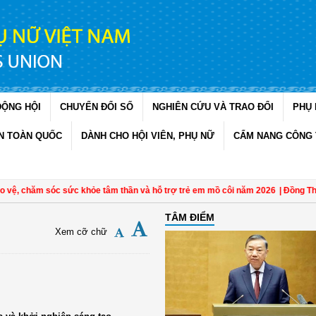
ĐỘNG HỘI
CHUYỂN ĐỔI SỐ
NGHIÊN CỨU VÀ TRAO ĐỔI
PHỤ 
N TOÀN QUỐC
DÀNH CHO HỘI VIÊN, PHỤ NỮ
CẨM NANG CÔNG 
ăm sóc sức khỏe tâm thần và hỗ trợ trẻ em mồ côi năm 2026
| Đồng Tháp: Quán
TÂM ĐIỂM
Xem cỡ chữ