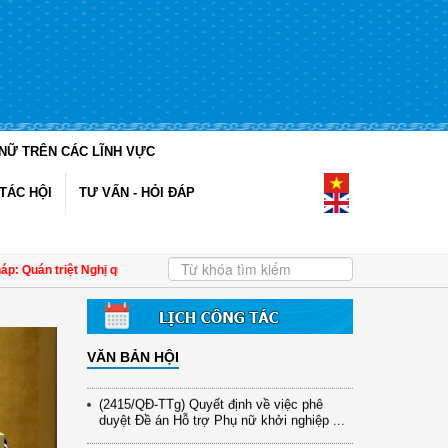
NỮ TRÊN CÁC LĨNH VỰC
(12/TB-HĐKH) V/v đăng ký, đề xuất nhiệm
vụ Khoa học, công nghệ và đổi mới ...
TÁC HỘI
TƯ VẤN - HỎI ĐÁP
(898/KH/ĐCT) Kế hoạch thực hiện Quyết
định số 2415/QĐ-TTg ngày 31/10/2025 ...
(417/QĐ-BNNMT) Quyết định phê duyệt
Chương trình mục tiêu quốc gia xây dựng
 triệt Nghị quyết Đại hội đại biểu phụ nữ toàn quốc lần thứ XIV đến cán bộ Hội 
...
(891/KH-ĐCT) Kế hoạch thực hiện Nghị
quyết số 72-NQ/TW ngày 9/9/2025 của Bộ
...
VĂN BẢN HỘI
(2415/QĐ-TTg) Quyết định về việc phê
duyệt Đề án Hỗ trợ Phụ nữ khởi nghiệp ...