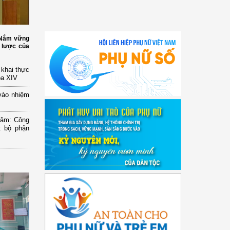
: Nắm vững
 lược của
n khai thực
óa XIV
vào nhiệm
Lâm: Công
t bộ phận