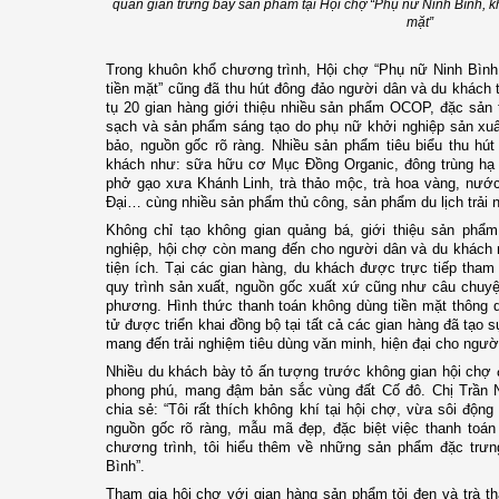
quan gian trưng bày sản phẩm tại Hội chợ “Phụ nữ Ninh Bình, k
mặt”
Trong khuôn khổ chương trình, Hội chợ “Phụ nữ Ninh Bình
tiền mặt” cũng đã thu hút đông đảo người dân và du khách 
tụ 20 gian hàng giới thiệu nhiều sản phẩm OCOP, đặc sản
sạch và sản phẩm sáng tạo do phụ nữ khởi nghiệp sản xu
bảo, nguồn gốc rõ ràng. Nhiều sản phẩm tiêu biểu thu hú
khách như: sữa hữu cơ Mục Đồng Organic, đông trùng hạ
phở gạo xưa Khánh Linh, trà thảo mộc, trà hoa vàng, nướ
Đại… cùng nhiều sản phẩm thủ công, sản phẩm du lịch trải 
Không chỉ tạo không gian quảng bá, giới thiệu sản p
nghiệp, hội chợ còn mang đến cho người dân và du khách n
tiện ích. Tại các gian hàng, du khách được trực tiếp tha
quy trình sản xuất, nguồn gốc xuất xứ cũng như câu chuyệ
phương. Hình thức thanh toán không dùng tiền mặt thông 
tử được triển khai đồng bộ tại tất cả các gian hàng đã tạo 
mang đến trải nghiệm tiêu dùng văn minh, hiện đại cho ngườ
Nhiều du khách bày tỏ ấn tượng trước không gian hội chợ 
phong phú, mang đậm bản sắc vùng đất Cố đô. Chị Trần 
chia sẻ: “Tôi rất thích không khí tại hội chợ, vừa sôi độ
nguồn gốc rõ ràng, mẫu mã đẹp, đặc biệt việc thanh toán
chương trình, tôi hiểu thêm về những sản phẩm đặc trư
Bình”.
Tham gia hội chợ với gian hàng sản phẩm tỏi đen và trà t