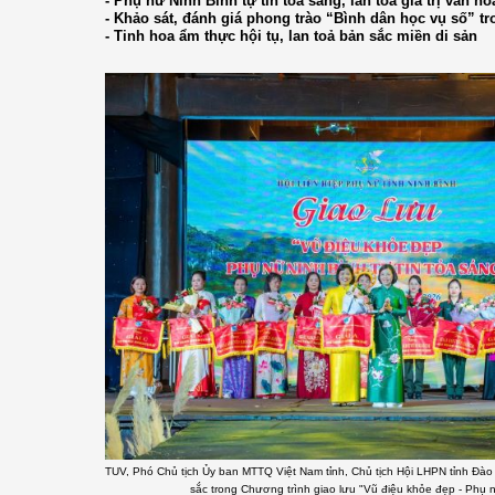
- Phụ nữ Ninh Bình tự tin tỏa sáng, lan tỏa giá trị văn h
- Khảo sát, đánh giá phong trào “Bình dân học vụ số” tr
- Tinh hoa ẩm thực hội tụ, lan toả bản sắc miền di sản
TUV, Phó Chủ tịch Ủy ban MTTQ Việt Nam tỉnh, Chủ tịch Hội LHPN tỉnh Đào T
sắc trong Chương trình giao lưu "Vũ điệu khỏe đẹp - Phụ n