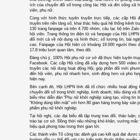
ích của chuyển đổi số trong công tác Hội và đời sống xã h
viên, phụ nữ.
Cùng với hình thức tuyên truyền trực tiếp, các cấp Hội
truyền trên nền tảng số, khai thác hiệu quả hệ thống kênh tr
130 trang fanpage và trên 4.700 nhóm, câu lạc bộ trên Zalo
hội viên. Trang thông tin điện tử và fanpage của Hội LHP
đổi mới cả về nội dung và hình thức; số lượng tin, bài n
cao. Fanpage của Hội hiện có khoảng 19.000 người theo d
17,8 triệu lượt quan tâm, theo dõi.
Đáng chú ý, 100% Hội phụ nữ cơ sở đã thực hiện tuyên truy
Facebook. Các cấp Hội cũng đã xây dựng hơn 500 video ng
truyền các nội dung hoạt động Hội, góp phần đổi mới phươ
đến hội viên, phụ nữ nhanh hơn, sinh động hơn và phù hợp
hiện nay.
Bên cạnh đó, Hội LHPN tỉnh đã tổ chức nhiều hoạt động 
chuyển đổi số trong khởi nghiệp, kinh doanh, tiêu dùng và 
biểu như diễn đàn “Phụ nữ khởi nghiệp sáng tạo, vững tin
“Không dùng tiền mặt” với hơn 80 gian hàng trưng bày sản
phẩm phụ nữ khởi nghiệp.
Tại hội nghị, các đại biểu đã tập trung trao đổi, thảo luận,
trào tại cơ sở. Đồng thời nêu những khó khăn, vướng mắc 
hiệu quả phong trào trong thời gian tới.
Các thành viên Tổ công tác đánh giá cao kết quả đạt được củ
hướng dẫn cụ thể đối với các kiến nghị thuộc thẩm quyền;