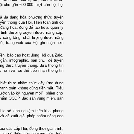
ội cho gần 600.000 lượt cán bộ, hội
 đã đa dạng hóa phương thức tuyên
uyền thông của Hội. Hiện toàn tỉnh có
 đang hoạt động để tập hợp, quản lý
N tỉnh thường xuyên được nâng cấp,
gày càng tăng, chất lượng được nâng
õi; trang web của Hội ghi nhận hơn
ền, báo cáo hoạt động Hội qua Zalo,
ắn, infographic, bản tin… để tuyên
ng thức truyền thông, đưa thông tin
 hơn với xu thế tiếp nhận thông tin
thiết thực nhằm thúc đẩy ứng dụng
thanh toán không dùng tiền mặt. Tiêu
 bước vào kỷ nguyên mới”; phiên chợ
 phẩm OCOP, đặc sản vùng miền, sản
 chia sẻ kinh nghiệm triển khai phong
và đề xuất giải pháp nhằm nâng cao
a các cấp Hội, đồng thời giải trình,
 chia sẻ thêm các phương thức triển