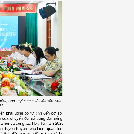
ưởng Ban Tuyên giáo và Dân vận Tỉnh
hị
iển khai đồng bộ từ tỉnh đến cơ sở.
ch của chuyển đổi số trong đời sống,
 xã hội và công tác Hội. Từ năm 2025
, tuyên truyền, phổ biến, quán triệt
Bình dân học vụ số”, vai trò và lợi