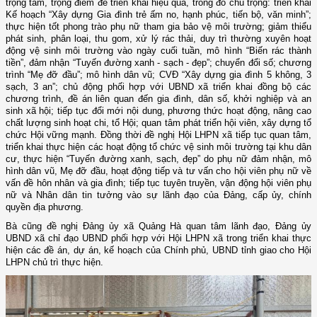
trọng tâm, trọng điểm để triển khai hiệu quả, trong đó chú trọng:
t
riển khai
Kế hoạch “Xây dựng Gia đình trẻ ấm no, hạnh phúc, tiến bộ, văn minh”;
thực hiện tốt phong trào phụ nữ tham gia bảo vệ môi trường; giảm thiểu
phát sinh, phân loại, thu gom, xử lý rác thải, duy trì thường xuyên hoạt
động vệ sinh môi trường vào ngày cuối tuần, mô hình “Biến rác thành
tiền”, đảm nhận “Tuyến đường xanh - sạch - đẹp”; chuyển đổi số; chương
trình “Mẹ đỡ đầu”; mô hình dân vũ; CVĐ
“Xây dựng gia đình 5 không, 3
sạch, 3 an”; chủ động phối hợp với UBND xã triển khai đồng bộ các
chương trình, đề án liên quan đến gia đình, dân số, khởi nghiệp và an
sinh xã hội; tiếp tục đổi mới nội dung, phương thức hoạt động, nâng cao
chất lượng sinh hoạt chi, tổ Hội; quan tâm phát triển hội viên, xây dựng tổ
chức Hội vững mạnh. Đồng thời đề nghị
Hội LHPN
xã
tiếp tục quan tâm,
triển khai thực hiện các hoạt động tổ chức vệ sinh môi trường tại khu dân
cư,
thực hiện “T
uyến đường xanh, sạch, đẹp
” do p
hụ nữ đảm nhận, mô
hình dân vũ, Mẹ đỡ đầu,
hoạt động
tiếp và tư vấn
cho hội viên phụ nữ về
vấn đề hôn nhân và gia đình; tiếp tục tuyên truyền, vận động hội viên phụ
nữ và Nhân dân
tin tưởng vào sự lãnh đạo của Đảng,
cấp ủy,
chính
quyền địa phương
.
Bà cũng đề nghị
Đảng ủy xã Quảng Hà quan tâm lãnh đạo
,
Đảng ủy
UBND xã chỉ đạo UBND phối hợp với Hội LHPN xã trong triển khai thực
hiện các đề án, dự án, kế hoạch của Chính phủ, UBND tỉnh giao cho Hội
LHPN chủ trì thực hiện.