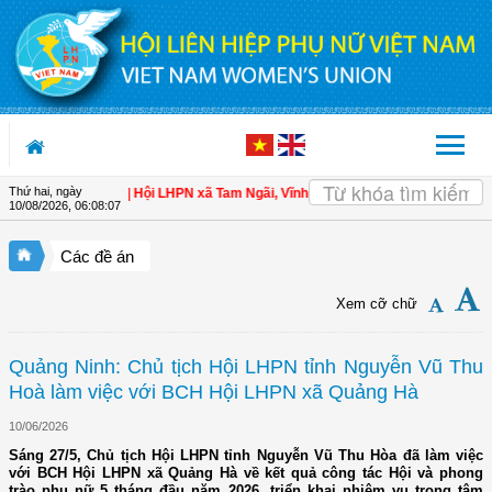
Truy cập nội dung luôn
Thứ hai, ngày
n cho hội viên
| Hội LHPN xã Tam Ngãi, Vĩnh Long sơ kết công tác Hội và phon
10/08/2026
,
06:08:08
Các đề án
Xem cỡ chữ
Quảng Ninh: Chủ tịch Hội LHPN tỉnh Nguyễn Vũ Thu
Hoà làm việc với BCH Hội LHPN xã Quảng Hà
10/06/2026
Sáng 27/5, Chủ tịch Hội LHPN tỉnh Nguyễn Vũ Thu Hòa đã làm việc
với BCH Hội LHPN xã Quảng Hà về kết quả công tác Hội và phong
trào phụ nữ 5 tháng đầu năm 2026, triển khai nhiệm vụ trọng tâm