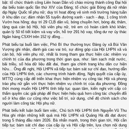
bật:
t
ổ chức thành công Liên hoan Dân vũ chào mừng thành công Đại hội
đại biểu toàn quốc lần thứ XIV của Đảng
; tổ chức
giải Bóng đá nữ nhân
dịp Ngày Quốc tế phụ nữ; duy trì hoạt động vệ sinh môi trường hàng tuần
ở khu dân cư; đảm nhận 55 tuyến đường xanh - sạch - đẹp, 1 công trình
Vườn hoa hồng; duy trì 29 CLB
d
ân vũ,
b
óng chuyền hơi,
b
óng đá; thăm,
tặng quà cán bộ Hội, hội viên phụ nữ, trẻ em có hoàn cảnh khó khăn;
quản lý 50 tổ tiết kiệm và vay vốn, hỗ trợ 291 hộ vay, tổng dư nợ ủy thác
Ngân hàng CSXH trên 152 tỷ đồng…
Phát biểu tại buổi làm việc
,
Phó Bí thư thường trực Đảng ủy xã
Bùi Văn
Vượng ghi nhận, đánh giá cao vai trò, sự đóng góp của Hội LHPN xã và
cán bộ, hội viên phụ nữ, nhất là trong tham gia thực hiện các nhiệm vụ
chính trị của địa phương trong thời gian qua, như: làm sạch mặt nước,
bãi triều, số hóa dữ liệu đất đai, tham gia chỉnh trang khu dân cư hiện
hữu… Ông
đề nghị, Hội
LHPN xã
tiếp tục bám sát
sự chỉ đạo, hướng dẫn
của Hội LHPN tỉnh,
các chương trình hành động, Nghị quyết của cấp
ủy,
MTTQ cùng cấp để triển khai thực hiện nhiệm vụ công tác Hội và phong
trào phụ nữ gắn với thực hiện nhiệm vụ chính trị của địa phương. Đồng
thời
mong muốn Hội LHPN tỉnh tiếp tục quan tâm, kiến nghị với cấp có
thẩm quyền các giải pháp để thực hiện hiệu quả hơn công tác chuyển đổi
số ở khu dân cư cũng như việc bố trí, sử dụng, chế độ chính sách cho
người làm công tác Hội
p
hụ nữ.
Phát biểu kết luận buổi làm việc
, Chủ tịch Hội LHPN tỉnh Nguyễn Vũ Thu
Hòa ghi nhận những kết quả mà Hội LHPN
xã Quảng Hà đã
đ
ạt được
trong 5 tháng đầu năm 2026. Bà
nhấn mạnh, trong thời gian tới, Hội cần
tiếp tục bám sát chỉ đạo của cấp ủy và Hội cấp trên, lựa chọn nội dung