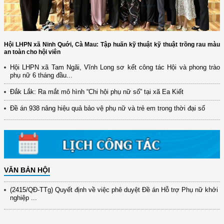
Hội LHPN xã Ninh Quới, Cà Mau: Tập huấn kỹ thuật kỹ thuật trồng rau màu
an toàn cho hội viên
Hội LHPN xã Tam Ngãi, Vĩnh Long sơ kết công tác Hội và phong trào
phụ nữ 6 tháng đầu...
(12/TB-HĐKH) V/v đăng ký, đề xuất nhiệm vụ Khoa học, công nghệ và
Đắk Lắk: Ra mắt mô hình “Chi hội phụ nữ số” tại xã Ea Kiết
đổi mới ...
Đề án 938 nâng hiệu quả bảo vệ phụ nữ và trẻ em trong thời đại số
(898/KH/ĐCT) Kế hoạch thực hiện Quyết định số 2415/QĐ-TTg ngày
31/10/2025 ...
(417/QĐ-BNNMT) Quyết định phê duyệt Chương trình mục tiêu quốc gia
xây dựng ...
(891/KH-ĐCT) Kế hoạch thực hiện Nghị quyết số 72-NQ/TW ngày
9/9/2025 của Bộ ...
VĂN BẢN HỘI
(2415/QĐ-TTg) Quyết định về việc phê duyệt Đề án Hỗ trợ Phụ nữ khởi
nghiệp ...