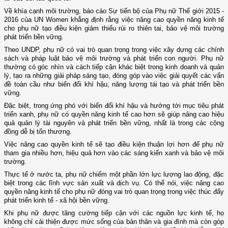
Về khía cạnh môi trường, báo cáo Sự tiến bộ của Phụ nữ Thế giới 2015 -
2016 của UN Women khẳng định rằng việc nâng cao quyền năng kinh tế
cho phụ nữ tạo điều kiện giảm thiểu rủi ro thiên tai, bảo vệ môi trường
phát triển bền vững.
Theo UNDP, phụ nữ có vai trò quan trọng trong việc xây dựng các chính
sách và pháp luật bảo vệ môi trường và phát triển con người. Phụ nữ
thường có góc nhìn và cách tiếp cận khác biệt trong kinh doanh và quản
lý, tạo ra những giải pháp sáng tạo, đóng góp vào việc giải quyết các vấn
đề toàn cầu như biến đổi khí hậu, năng lượng tái tạo và phát triển bền
vững.
Đặc biệt, trong ứng phó với biến đổi khí hậu và hướng tới mục tiêu phát
triển xanh, phụ nữ có quyền năng kinh tế cao hơn sẽ giúp nâng cao hiệu
quả quản lý tài nguyên và phát triển bền vững, nhất là trong các cộng
đồng dễ bị tổn thương.
Việc nâng cao quyền kinh tế sẽ tạo điều kiện thuận lợi hơn để phụ nữ
tham gia nhiều hơn, hiệu quả hơn vào các sáng kiến xanh và bảo vệ môi
trường.
Thực tế ở nước ta, phụ nữ chiếm một phần lớn lực lượng lao động, đặc
biệt trong các lĩnh vực sản xuất và dịch vụ. Có thể nói, việc nâng cao
quyền năng kinh tế cho phụ nữ đóng vai trò quan trọng trong việc thúc đẩy
phát triển kinh tế - xã hội bền vững.
Khi phụ nữ được tăng cường tiếp cận với các nguồn lực kinh tế, họ
không chỉ cải thiện được mức sống của bản thân và gia đình mà còn góp