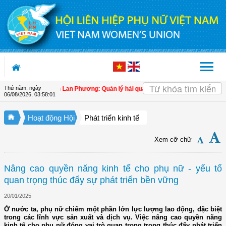
Truy cập nội dung luôn
Thứ năm, ngày
u Quốc hội Trần Lan Phương: Quản lý hải quan cần giúp doanh nghiệp làm đúng, 
06/08/2026
,
03:58:02
Hoạt động Hội
Phát triển kinh tế
Xem cỡ chữ
Nâng cao quyền năng kinh tế cho phụ nữ - yếu tố
quan trọng thúc đẩy sự phát triển bền vững
20/01/2025
Ở nước ta, phụ nữ chiếm một phần lớn lực lượng lao động, đặc biệt
trong các lĩnh vực sản xuất và dịch vụ. Việc nâng cao quyền năng
kinh tế cho phụ nữ đóng vai trò quan trọng trong thúc đẩy phát triển