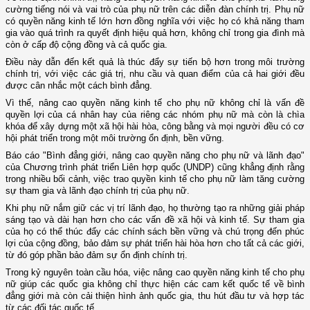
cường tiếng nói và vai trò của phụ nữ trên các diễn đàn chính trị. Phụ nữ
có quyền năng kinh tế lớn hơn đồng nghĩa với việc họ có khả năng tham
gia vào quá trình ra quyết định hiệu quả hơn, không chỉ trong gia đình mà
còn ở cấp độ cộng đồng và cả quốc gia.
Điều này dẫn đến kết quả là thúc đẩy sự tiến bộ hơn trong môi trường
chính trị, với việc các giá trị, nhu cầu và quan điểm của cả hai giới đều
được cân nhắc một cách bình đẳng.
Vì thế, nâng cao quyền năng kinh tế cho phụ nữ không chỉ là vấn đề
quyền lợi của cá nhân hay của riêng các nhóm phụ nữ mà còn là chìa
khóa để xây dựng một xã hội hài hòa, công bằng và mọi người đều có cơ
hội phát triển trong một môi trường ổn định, bền vững.
Báo cáo "Bình đẳng giới, nâng cao quyền năng cho phụ nữ và lãnh đạo"
của Chương trình phát triển Liên hợp quốc (UNDP) cũng khẳng định rằng
trong nhiều bối cảnh, việc trao quyền kinh tế cho phụ nữ làm tăng cường
sự tham gia và lãnh đạo chính trị của phụ nữ.
Khi phụ nữ nắm giữ các vị trí lãnh đạo, họ thường tạo ra những giải pháp
sáng tạo và dài hạn hơn cho các vấn đề xã hội và kinh tế. Sự tham gia
của họ có thể thúc đẩy các chính sách bền vững và chú trọng đến phúc
lợi của cộng đồng, bảo đảm sự phát triển hài hòa hơn cho tất cả các giới,
từ đó góp phần bảo đảm sự ổn định chính trị.
Trong kỷ nguyên toàn cầu hóa, việc nâng cao quyền năng kinh tế cho phụ
nữ giúp các quốc gia không chỉ thực hiện các cam kết quốc tế về bình
đẳng giới mà còn cải thiện hình ảnh quốc gia, thu hút đầu tư và hợp tác
từ các đối tác quốc tế.