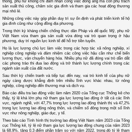
thống, phụ nữ không chỉ đảm nhận công việc đồng áng mà còn phụ trách
sản xuất thủ công, chăm sóc gia đình và tham gia các hoạt động thương
mại nhỏ lẻ.
Những công việc này góp phần duy trì sự ổn định và phát triển kinh tế hộ
gia đình cũng như cộng đồng địa phương.
Trong thời kỳ kháng chiến chống thực dân Pháp và đế quốc Mỹ, phụ nữ
Việt Nam vừa tham gia sản xuất vừa đóng vai trò quan trọng ở hậu
phương, duy trì nguồn lực kinh tế để hỗ trợ tiền tuyến.
Họ là lực lượng chủ lực làm việc trong các hợp tác xã nông nghiệp, xí
nghiệp công nghiệp và đảm nhiệm các công việc hậu cần như chế biến
lương thực, vận chuyển hàng hóa. Nhiều phụ nữ đã đóng vai trò dẫn dắt
các phong trào thi đua lao động và trở thành lực lượng chính trong các
ngành sản xuất của đất nước.
Sau thời kỳ chiến tranh và tiếp tục đến nay, vai trò kinh tế của phụ nữ
ngày càng được khẳng định trên nhiều lĩnh vực khác nhau, từ nông
nghiệp, công nghiệp đến thương mại và dịch vụ.
Báo cáo điều tra lao động việc làm năm 2020 của Tổng cục Thống kê cho
thấy, tỷ lệ khá lớn phụ nữ tham gia lực lượng lao động ở tất cả các lĩnh
vực, ngành nghề, với 47,7% trong lực lượng lao động thành thị và 47,2%
trong lực lượng lao động nông thôn, và chiếm số đông trong một số lĩnh
vực như nông nghiệp, giáo dục, y tế.
Theo báo cáo Tình hình thị trường lao động Việt Nam năm 2023 của Tổng
cục Thống kê, tỷ lệ nữ tham gia lực lượng lao động chung của năm 2023
là 68,9%, tăng 0,3 điểm phần trăm so với năm 2022, trong đó tỷ lệ tham