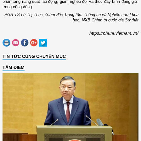
phần tăng năng suất lao động, giảm nghèo đói và thúc đẩy bình đẳng giới
trong cộng đồng.
PGS.TS.Lê Thị Thục, Giám đốc Trung tâm Thông tin và Nghiên cứu khoa
học, NXB Chính trị quốc gia Sự thật
https://phunuvietnam.vn/
TIN TỨC CÙNG CHUYÊN MỤC
TÂM ĐIỂM