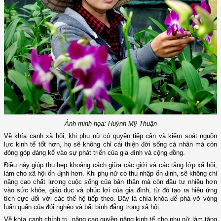
Ảnh minh họa: Huỳnh Mỹ Thuận
Về khía cạnh xã hội, khi phụ nữ có quyền tiếp cận và kiểm soát nguồn
lực kinh tế tốt hơn, họ sẽ không chỉ cải thiện đời sống cá nhân mà còn
đóng góp đáng kể vào sự phát triển của gia đình và cộng đồng.
Điều này giúp thu hẹp khoảng cách giữa các giới và các tầng lớp xã hội,
làm cho xã hội ổn định hơn. Khi phụ nữ có thu nhập ổn định, sẽ không chỉ
nâng cao chất lượng cuộc sống của bản thân mà còn đầu tư nhiều hơn
vào sức khỏe, giáo dục và phúc lợi của gia đình, từ đó tạo ra hiệu ứng
tích cực đối với các thế hệ tiếp theo. Đây là chìa khóa để phá vỡ vòng
luẩn quẩn của đói nghèo và bất bình đẳng trong xã hội.
Về khía cạnh chính trị, nâng cao quyền năng kinh tế cho phụ nữ làm tăng