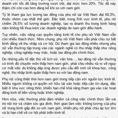
doanh với tốc độ tăng trưởng vượt trội, đạt mức hơn 20%. Tốc độ này
thậm chí còn cao hơn đáng kể khi so với nam giới.
Tỷ lệ tham gia lực lượng lao động của phụ nữ tại Việt Nam đạt 69,3%,
thuộc nhóm cao nhất thế giới. Đặc biệt, trong lĩnh vực kinh tế, phụ nữ
chiếm 26,5% số lượng doanh nghiệp, tạo ra doanh thu trung bình hàng
năm không hề thua kém các doanh nghiệp do nam giới điều hành.
Tuy nhiên, việc nâng cao quyền năng kinh tế cho phụ nữ Việt Nam vẫn
còn nhiều thách thức. Nhìn chung, phụ nữ Việt Nam vẫn phải chịu sự bất
bình đẳng về thu nhập và cơ hội. Dù tham gia lao động nhiều nhưng phụ
nữ vẫn thường tập trung vào các ngành nghề có thu nhập thấp như nông
nghiệp, công nghiệp may mặc, hoặc lao động phi chính thức.
Do những yếu tố đặc thù về lịch sử, văn hóa…, lao động nữ vẫn thường
có trình độ chuyên môn thấp hơn nam giới, phải chịu nhiều rủi ro về nguy
cơ mất việc do không đáp ứng được yêu cầu đổi mới về khoa học, công
nghệ, thu nhập bình quân thấp hơn so với lao động nam.
Phụ nữ cũng thiệt thòi hơn nam giới trong tiếp cận với nguồn lực kinh tế.
Nhiều người không có quyền sở hữu tài sản hoặc tiếp cận tín dụng, đặc
biệt ở khu vực nông thôn, khiến hạn chế khả năng tham gia vào các hoạt
động kinh tế bền vững hoặc khởi nghiệp.
Hơn nữa, việc thường phải đảm nhiệm cả công việc chính thức lẫn vai
trò nội trợ và chăm sóc gia đình, thời gian làm việc không lương của phụ
nữ trung bình gấp đôi so với nam giới, khiến phụ nữ phải chịu áp lực lớn
và bị hạn chế về cơ hội phát triển kinh tế.