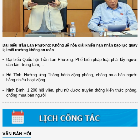
Đại biểu Trần Lan Phương: Không để hòa giải khiến nạn nhân bạo lực quay
lại môi trường không an toàn
Đại biểu Quốc hội Trần Lan Phương: Phổ biến pháp luật phải lấy người
dân làm trung tâm,...
(12/TB-HĐKH) V/v đăng ký, đề xuất nhiệm vụ Khoa học, công nghệ và
đổi mới ...
Hà Tĩnh: Hưởng ứng Tháng hành động phòng, chống mua bán người
bằng nhiều hoạt động...
(898/KH/ĐCT) Kế hoạch thực hiện Quyết định số 2415/QĐ-TTg ngày
31/10/2025 ...
Ninh Bình: 1.200 hội viên, phụ nữ được truyền thông kiến thức phòng,
chống mua bán người
(417/QĐ-BNNMT) Quyết định phê duyệt Chương trình mục tiêu quốc gia
xây dựng ...
(891/KH-ĐCT) Kế hoạch thực hiện Nghị quyết số 72-NQ/TW ngày
9/9/2025 của Bộ ...
(2415/QĐ-TTg) Quyết định về việc phê duyệt Đề án Hỗ trợ Phụ nữ khởi
VĂN BẢN HỘI
nghiệp ...