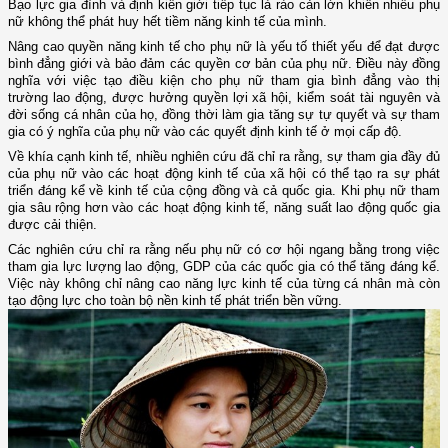
Bạo lực gia đình và định kiến giới tiếp tục là rào cản lớn khiến nhiều phụ
nữ không thể phát huy hết tiềm năng kinh tế của mình.
Nâng cao quyền năng kinh tế cho phụ nữ là yếu tố thiết yếu để đạt được
bình đẳng giới và bảo đảm các quyền cơ bản của phụ nữ. Điều này đồng
nghĩa với việc tạo điều kiện cho phụ nữ tham gia bình đẳng vào thị
trường lao động, được hưởng quyền lợi xã hội, kiểm soát tài nguyên và
đời sống cá nhân của họ, đồng thời làm gia tăng sự tự quyết và sự tham
gia có ý nghĩa của phụ nữ vào các quyết định kinh tế ở mọi cấp độ.
Về khía cạnh kinh tế, nhiều nghiên cứu đã chỉ ra rằng, sự tham gia đầy đủ
của phụ nữ vào các hoạt động kinh tế của xã hội có thể tạo ra sự phát
triển đáng kể về kinh tế của cộng đồng và cả quốc gia. Khi phụ nữ tham
gia sâu rộng hơn vào các hoạt động kinh tế, năng suất lao động quốc gia
được cải thiện.
Các nghiên cứu chỉ ra rằng nếu phụ nữ có cơ hội ngang bằng trong việc
tham gia lực lượng lao động, GDP của các quốc gia có thể tăng đáng kể.
Việc này không chỉ nâng cao năng lực kinh tế của từng cá nhân mà còn
tạo động lực cho toàn bộ nền kinh tế phát triển bền vững.