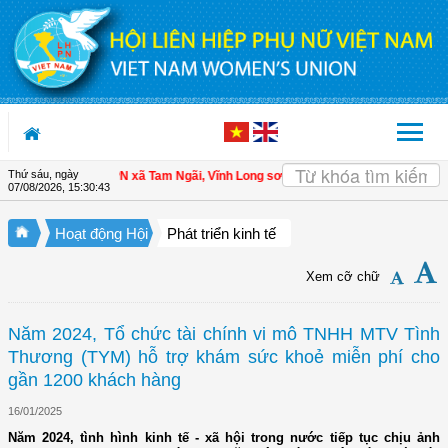
Truy cập nội dung luôn
Thứ sáu, ngày
 viên
| Hội LHPN xã Tam Ngãi, Vĩnh Long sơ kết công tác Hội và phong trào ph
07/08/2026
,
15:30:44
Hoạt động Hội
Phát triển kinh tế
Xem cỡ chữ
Năm 2024, Tổ chức tài chính vi mô TNHH MTV Tình
Thương (TYM) hỗ trợ khám sức khoẻ miễn phí cho
gần 1200 khách hàng
16/01/2025
Năm 2024, tình hình kinh tế - xã hội trong nước tiếp tục chịu ảnh