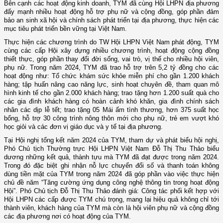
Bên
cạnh các hoạt động kinh doanh, TYM đã
cùng Hội LHPN địa phương
đẩy mạnh nhiều
hoạt động hỗ trợ phụ nữ và cộng đồng, góp phần đảm
bảo an sinh xã hội và chính sách phát triển tại địa phương, thực hiện các
mục tiêu phát triển bền vững tại Việt Nam.
Thực hiện các chương trình do TW Hội LHPN Việt Nam phát động, TYM
cùng các cấp Hội xây dựng nhiều chương trình, hoạt động cộng đồng
thiết thực, góp phần thay đổi đời sống, vai trò, vị thế cho nhiều hội viên,
phụ nữ. Trong
năm
2024
,
TYM đã trao hỗ trợ trên 5,2 tỷ đồng cho các
hoạt động như: Tổ chức khám sức khỏe miễn phí cho gần 1.200 khách
hàng; tập huấn nâng cao năng lực, sinh hoạt chuyên đề, tham quan mô
hình kinh tế cho gần 2.000 khách hàng; trao tặng hơn 1.200 suất quà cho
các gia đình khách hàng có hoàn cảnh khó khăn, gia đình chính sách
nhân các dịp lễ tết; trao tặng 05 Mái ấm tình thương, hơn 375 suất học
bổng, hỗ trợ 30 công trình nông thôn mới cho phụ nữ, trẻ em vượt khó
học giỏi và các đơn vị giáo dục và y tế tại địa phương.
Tại Hội nghị tổng kết năm 2024 của TYM, tham dự và phát biểu hội nghị,
Phó Chủ tịch
Thường trực
Hội LHPN Việt Nam Đỗ
Thị Thu Thảo
biểu
dương những kết quả, thành tựu mà TYM đã đạt được trong năm 202
4.
Trong đó đ
ặc biệt
ghi nhận nỗ lực chuyển đổi số và thanh toán không
dùng tiền mặt của TYM trong năm 2024 đã góp phần vào việc thực hiện
chủ đề năm “Tăng cường ứng dụng công nghệ thông tin trong hoạt động
Hội”.
Phó Chủ tịch Đỗ Thị Thu Thảo đánh giá: Công tác phối kết hợp với
Hội LHPN các cấp được TYM chú trọng, mang lại hiệu quả không chỉ tới
thành viên, khách hàng của TYM mà còn là hội viên phụ nữ và cộng đồng
các địa phương nơi có hoạt động của TYM.