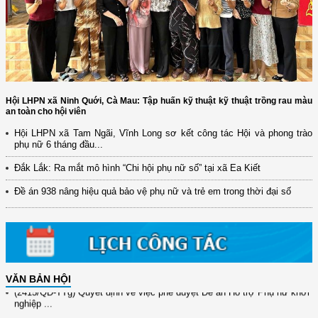
Hội LHPN xã Ninh Quới, Cà Mau: Tập huấn kỹ thuật kỹ thuật trồng rau màu
an toàn cho hội viên
Hội LHPN xã Tam Ngãi, Vĩnh Long sơ kết công tác Hội và phong trào
(12/TB-HĐKH) V/v đăng ký, đề xuất nhiệm vụ Khoa học, công nghệ và
phụ nữ 6 tháng đầu...
đổi mới ...
Đắk Lắk: Ra mắt mô hình “Chi hội phụ nữ số” tại xã Ea Kiết
(898/KH/ĐCT) Kế hoạch thực hiện Quyết định số 2415/QĐ-TTg ngày
31/10/2025 ...
Đề án 938 nâng hiệu quả bảo vệ phụ nữ và trẻ em trong thời đại số
(417/QĐ-BNNMT) Quyết định phê duyệt Chương trình mục tiêu quốc gia
xây dựng ...
(891/KH-ĐCT) Kế hoạch thực hiện Nghị quyết số 72-NQ/TW ngày
9/9/2025 của Bộ ...
VĂN BẢN HỘI
(2415/QĐ-TTg) Quyết định về việc phê duyệt Đề án Hỗ trợ Phụ nữ khởi
nghiệp ...