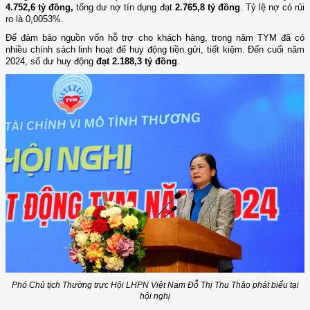
4.
752,6
tỷ đồng
,
tổng dư nợ tín dụng đạt
2.7
65,8
tỷ đồng
. Tỷ lệ nợ có
rủi
ro
là 0,00
53
%.
Để
đảm bảo nguồn vốn hỗ trợ cho khách hàng,
trong
năm TYM đã có
nhiều chính sách
linh
hoạt để huy động tiền gửi, tiết kiệm. Đến cuối năm
2024, số dư huy động
đạt 2.
188,3
tỷ đồng
.
Phó Chủ tịch Thường trực Hội LHPN Việt Nam Đỗ Thị Thu Thảo phát biểu tại
hội nghị