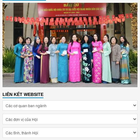
LIÊN KẾT WEBSITE