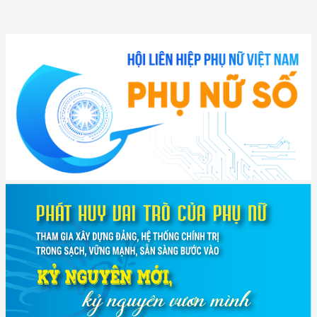
(12/TB-HĐKH) V/v đăng ký, đề xuất nhiệm vụ Khoa học, công nghệ và
đổi mới ...
(898/KH/ĐCT) Kế hoạch thực hiện Quyết định số 2415/QĐ-TTg ngày
31/10/2025 ...
(417/QĐ-BNNMT) Quyết định phê duyệt Chương trình mục tiêu quốc gia
xây dựng ...
(891/KH-ĐCT) Kế hoạch thực hiện Nghị quyết số 72-NQ/TW ngày
9/9/2025 của Bộ ...
(2415/QĐ-TTg) Quyết định về việc phê duyệt Đề án Hỗ trợ Phụ nữ khởi
nghiệp ...