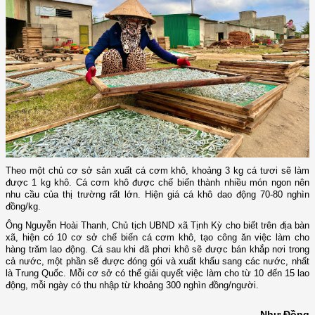
Theo một chủ cơ sở sản xuất cá cơm khô, khoảng 3 kg cá tươi sẽ làm
được 1 kg khô. Cá cơm khô được chế biến thành nhiều món ngon nên
nhu cầu của thị trường rất lớn. Hiện giá cá khô dao động 70-80 nghìn
đồng/kg.
Ông Nguyễn Hoài Thanh, Chủ tịch UBND xã Tịnh Kỳ cho biết trên địa bàn
xã, hiện có 10 cơ sở chế biến cá cơm khô, tạo công ăn việc làm cho
hàng trăm lao động. Cá sau khi đã phơi khô sẽ được bán khắp nơi trong
cả nước, một phần sẽ được đóng gói và xuất khẩu sang các nước, nhất
là Trung Quốc. Mỗi cơ sở có thể giải quyết việc làm cho từ 10 đến 15 lao
động, mỗi ngày có thu nhập từ khoảng 300 nghìn đồng/người.
Như Đồng