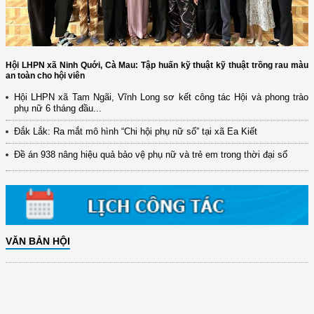
Hội LHPN xã Ninh Quới, Cà Mau: Tập huấn kỹ thuật kỹ thuật trồng rau màu
an toàn cho hội viên
Hội LHPN xã Tam Ngãi, Vĩnh Long sơ kết công tác Hội và phong trào
phụ nữ 6 tháng đầu...
Đắk Lắk: Ra mắt mô hình “Chi hội phụ nữ số” tại xã Ea Kiết
Đề án 938 nâng hiệu quả bảo vệ phụ nữ và trẻ em trong thời đại số
VĂN BẢN HỘI