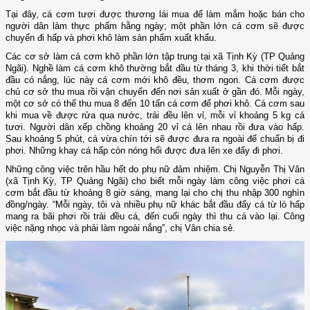
Tại đây, cá cơm tươi được thương lái mua để làm mắm hoặc bán cho
người dân làm thực phẩm hằng ngày; một phần lớn cá cơm sẽ được
chuyển đi hấp và phơi khô làm sản phẩm xuất khẩu.
Các cơ sở làm cá cơm khô phần lớn tập trung tại xã Tịnh Kỳ (TP Quảng
Ngãi). Nghề làm cá cơm khô thường bắt đầu từ tháng 3, khi thời tiết bắt
đầu có nắng, lúc này cá cơm mới khô đều, thơm ngon. Cá cơm được
chủ cơ sở thu mua rồi vận chuyển đến nơi sản xuất ở gần đó. Mỗi ngày,
một cơ sở có thể thu mua 8 đến 10 tấn cá cơm để phơi khô. Cá cơm sau
khi mua về được rửa qua nước, trải đều lên vỉ, mỗi vỉ khoảng 5 kg cá
tươi. Người dân xếp chồng khoảng 20 vỉ cá lên nhau rồi đưa vào hấp.
Sau khoảng 5 phút, cá vừa chín tới sẽ được đưa ra ngoài để chuẩn bị đi
phơi. Những khay cá hấp còn nóng hổi được đưa lên xe đẩy đi phơi.
Những công việc trên hầu hết do phụ nữ đảm nhiệm. Chị Nguyễn Thị Vân
(xã Tịnh Kỳ, TP Quảng Ngãi) cho biết mỗi ngày làm công việc phơi cá
cơm bắt đầu từ khoảng 8 giờ sáng, mang lại cho chị thu nhập 300 nghìn
đồng/ngày. “Mỗi ngày, tôi và nhiều phụ nữ khác bắt đầu đẩy cá từ lò hấp
mang ra bãi phơi rồi trải đều cá, đến cuối ngày thì thu cá vào lại. Công
việc nặng nhọc và phải làm ngoài nắng”, chị Vân chia sẻ.