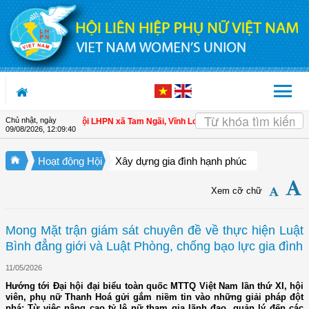
Truy cập nội dung luôn
Chủ nhật, ngày
ho hội viên
| Hội LHPN xã Tam Ngãi, Vĩnh Long sơ kết công tác Hội và phong t
09/08/2026
,
12:09:41
Hoạt động Hội
Xây dựng gia đình hạnh phúc
Xem cỡ chữ
Mong Mặt trận giám sát chuyên đề về thực hiện Luật
Bình đẳng giới và Luật Phòng, chống bạo lực gia đình
11/05/2026
Hướng tới Đại hội đại biểu toàn quốc MTTQ Việt Nam lần thứ XI, hội
viên, phụ nữ Thanh Hoá gửi gắm niềm tin vào những giải pháp đột
phá: Từ việc nâng cao tỷ lệ nữ tham gia lãnh đạo, quản lý đến các