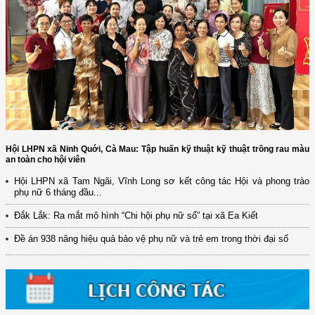
Hội LHPN xã Ninh Quới, Cà Mau: Tập huấn kỹ thuật kỹ thuật trồng rau màu
an toàn cho hội viên
Hội LHPN xã Tam Ngãi, Vĩnh Long sơ kết công tác Hội và phong trào
phụ nữ 6 tháng đầu...
(12/TB-HĐKH) V/v đăng ký, đề xuất nhiệm vụ Khoa học, công nghệ và
đổi mới ...
Đắk Lắk: Ra mắt mô hình “Chi hội phụ nữ số” tại xã Ea Kiết
(898/KH/ĐCT) Kế hoạch thực hiện Quyết định số 2415/QĐ-TTg ngày
Đề án 938 nâng hiệu quả bảo vệ phụ nữ và trẻ em trong thời đại số
31/10/2025 ...
(417/QĐ-BNNMT) Quyết định phê duyệt Chương trình mục tiêu quốc gia
xây dựng ...
(891/KH-ĐCT) Kế hoạch thực hiện Nghị quyết số 72-NQ/TW ngày
9/9/2025 của Bộ ...