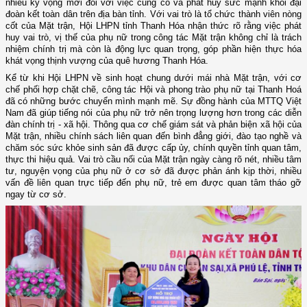
nhiều kỳ vọng mới đối với việc củng cố và phát huy sức mạnh khối đại
đoàn kết toàn dân trên địa bàn tỉnh. Với vai trò là tổ chức thành viên nòng
cốt của Mặt trận, Hội LHPN tỉnh Thanh Hóa nhận thức rõ rằng việc phát
huy vai trò, vị thế của phụ nữ trong công tác Mặt trận không chỉ là trách
nhiệm chính trị mà còn là động lực quan trọng, góp phần hiện thực hóa
khát vọng thịnh vượng của quê hương Thanh Hóa.
Kể từ khi Hội LHPN về sinh hoạt chung dưới mái nhà Mặt trận, với cơ
chế phối hợp chặt chẽ, công tác Hội và phong trào phụ nữ tại Thanh Hoá
đã có những bước chuyển mình mạnh mẽ. Sự đồng hành của MTTQ Việt
Nam đã giúp tiếng nói của phụ nữ trở nên trọng lượng hơn trong các diễn
đàn chính trị - xã hội. Thông qua cơ chế giám sát và phản biện xã hội của
Mặt trận, nhiều chính sách liên quan đến bình đẳng giới, đào tạo nghề và
chăm sóc sức khỏe sinh sản đã được cấp ủy, chính quyền tỉnh quan tâm,
thực thi hiệu quả. Vai trò cầu nối của Mặt trận ngày càng rõ nét, nhiều tâm
tư, nguyện vọng của phụ nữ ở cơ sở đã được phản ánh kịp thời, nhiều
vấn đề liên quan trực tiếp đến phụ nữ, trẻ em được quan tâm tháo gỡ
ngay từ cơ sở.