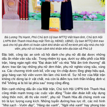
Bà Lương Thị Hạnh, Phó Chủ tịch Uỷ ban MTTQ Việt Nam tỉnh, Chủ tịch Hội
LHPN tỉnh Thanh Hoá thay mặt Tỉnh ủy, HĐND, UBND, Ủy ban MTTQ tỉnh trao
quà cho hộ gia đình có hoàn cảnh khó khăn và hỗ trợ kinh phí xây nhà cho hội
viên, phụ nữ có hoàn cảnh khó khăn trên địa bàn xã Phú Lệ
Đặc biệt, công tác an sinh xã hội dành cho phụ nữ đã đạt được những
dấu ấn nhân văn sâu sắc. Trong nhiệm kỳ qua, dưới sự điều phối của Mặt
trận, hàng ngàn ngôi nhà "Đại đoàn kết" và nhà "Mái ấm tình thương" đã
được trao tận tay những phụ nữ đơn thân, phụ nữ nghèo vùng sâu, vùng
xa. Các chương trình sinh kế, vốn vay tín chấp được lồng ghép hiệu quả,
giúp hàng vạn hội viên vươn lên làm chủ kinh tế. Sự hỗ trợ của Mặt trận
không chỉ dừng lại ở vật chất, mà còn là điểm tựa tinh thần khẳng định vị
thế "không ai bị bỏ lại phía sau" trong cộng đồng.
Bên cạnh những dấu ấn của Mặt trận, Chủ tịch Hội LHPN tỉnh Thanh Hoá
cũng nhấn mạnh trong các cuộc vận động "Toàn dân đoàn kết xây dựng
nông thôn mới, đô thị văn minh", phụ nữ Thanh Hóa đã chứng minh vai
trò là lực lượng xung kích. Những tuyến đường hoa rực rỡ, các mô hình
"
Nhà sạch - Vườn đẹp", "Hàng rào xanh
", "
Ngôi nhà xanh
" hay phong trào