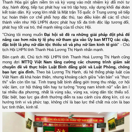
Thanh Hóa gửi gắm niềm tin và kỳ vọng vào một nhiệm kỳ đổi mới tư
duy, hành động, tiếp tục phát huy vai trò tập hợp, xây dựng khối đại đoàn
kết toàn dân. Kỳ vọng lớn nhất là Mặt trận Tổ quốc ở Trung ương sẽ tiếp
tục hoàn thiện cơ chế phối hợp đặc thù, tạo điều kiện để các tổ chức
thành viên như Hội LHPN được phát huy tối đa tính độc lập tương đối,
phát huy tốt vai trò, thế mạnh riêng của tổ chức Hội.
"Chúng tôi mong muốn
Đại hội sẽ đề ra những giải pháp đột phá để
nâng cao hơn nữa tỷ lệ phụ nữ tham gia vào Ủy ban MTTQ các cấp,
đặc biệt là phụ nữ dân tộc thiểu số và phụ nữ làm kinh tế giỏi
" - Chủ
tịch Hội LHPN tỉnh Thanh Hoá Lương Thị Hạnh nhấn mạnh.
Bên cạnh đó, Chủ tịch Hội LHPN tỉnh Thanh Hoá Lương Thị Hạnh cũng
mong đợi
MTTQ Việt Nam tăng cường các chương trình giám sát
chuyên đề về thực hiện Luật Bình đẳng giới và Luật Phòng, chống
bạo lực gia đình.
Theo bà Lương Thị Hạnh, dù hệ thống pháp luật của
Việt Nam đã khá hoàn thiện, nhưng khoảng cách giữa "văn bản" và "thực
thi" vẫn còn tồn tại. Tình trạng bất bình đẳng giới trong thu nhập, cơ hội
việc làm, cơ hội thăng tiến hay tư tưởng "trọng nam khinh nữ" vẫn âm ỉ
tại nhiều địa phương, nhất là vùng sâu, vùng xa, vùng dân tộc thiểu số.
Đặc biệt, bạo lực gia đình thường diễn ra sau cánh cửa đóng kín, có xu
hướng tinh vi và phức tạp, không chỉ là bạo lực thể chất mà còn là bạo
lực tinh thần, kinh tế.