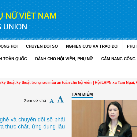
ĐỘNG HỘI
CHUYỂN ĐỔI SỐ
NGHIÊN CỨU VÀ TRAO ĐỔI
PHỤ 
N TOÀN QUỐC
DÀNH CHO HỘI VIÊN, PHỤ NỮ
CẨM NANG CÔNG 
 thuật trồng rau màu an toàn cho hội viên
| Hội LHPN xã Tam Ngãi, Vĩnh Long s
TÂM ĐIỂM
Xem cỡ chữ
ghệ và chuyển đổi số phải
a thực chất, ứng dụng lâu