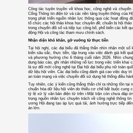
Công tác tuyên truyền về khoa học, công nghệ và chuyển 
Cổng Thông tin điện tử và các nền tảng truyền thông của Hộ
trọng phát triển nguồn nhân lực thông qua các hoạt động đ
tổ chức các hội thảo khoa học chuyên đề; chuẩn bị hội thảo
trong chuyển đổi số và tiếp tục công bố, phổ biến các kết 
động Hội và công tác tham mưu chính sách.
Nhận diện khó khăn, gỡ vướng từ thực tiễn
Tại hội nghị, các đại biểu đã thẳng thắn nhìn nhận một số
kiến sâu sắc, thực tiễn, tập trung vào việc đánh giá kết q
và phương hướng cho 6 tháng cuối năm 2026. Nhìn chung, 
dung báo cáo, ghi nhận những nỗ lực trong việc triển khai 
là sự đổi mới công nghệ tại Đại hội đại biểu phụ nữ toàn q
dữ liệu hội viên. Các đại biểu cũng đánh giá cao việc duy tr
an toàn mạng và việc chuyển đổi sử dụng hệ thống điều hành
Tuy nhiên, các ý kiến cũng thẳng thắn chỉ ra những tồn tại 
chuẩn hóa dữ liệu hội viên do thiếu cơ chế bắt buộc cung
tỷ lệ xử lý văn bản điện tử trên i-Mặt trận còn chưa đáp 
trọng nguồn nhân lực chuyên trách về công nghệ thông tin v
ương Hội đang tạo áp lực quá tải, ảnh hưởng trực tiếp đến
án lớn.