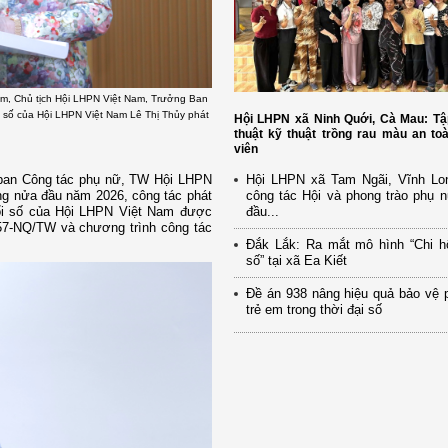
m, Chủ tịch Hội LHPN Việt Nam, Trưởng Ban
i số của Hội LHPN Việt Nam Lê Thị Thủy phát
Hội LHPN xã Ninh Quới, Cà Mau: Tậ
thuật kỹ thuật trồng rau màu an to
viên
Hội LHPN xã Tam Ngãi, Vĩnh Lo
 ban Công tác phụ nữ, TW Hội LHPN
công tác Hội và phong trào phụ 
ong nửa đầu năm 2026, công tác phát
đầu...
đổi số của Hội LHPN Việt Nam được
 57-NQ/TW và chương trình công tác
Đắk Lắk: Ra mắt mô hình “Chi h
số” tại xã Ea Kiết
Đề án 938 nâng hiệu quả bảo vệ 
trẻ em trong thời đại số