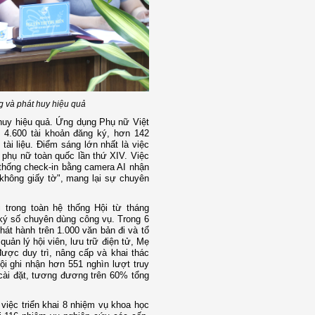
g và phát huy hiệu quả
huy hiệu quả. Ứng dụng Phụ nữ Việt
n 4.600 tài khoản đăng ký, hơn 142
 tài liệu. Điểm sáng lớn nhất là việc
 phụ nữ toàn quốc lần thứ XIV. Việc
thống check-in bằng camera AI nhận
"không giấy tờ", mang lại sự chuyên
i trong toàn hệ thống Hội từ tháng
ý số chuyên dùng công vụ. Trong 6
át hành trên 1.000 văn bản đi và tổ
ản lý hội viên, lưu trữ điện tử, Mẹ
được duy trì, nâng cấp và khai thác
ội ghi nhận hơn 551 nghìn lượt truy
ài đặt, tương đương trên 60% tổng
việc triển khai 8 nhiệm vụ khoa học