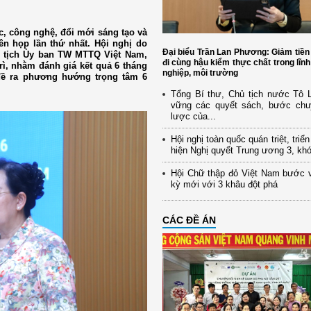
c, công nghệ, đổi mới sáng tạo và
n họp lần thứ nhất. Hội nghị do
Đại biểu Trần Lan Phương: Giảm tiền
 tịch Ủy ban TW MTTQ Việt Nam,
đi cùng hậu kiểm thực chất trong lĩn
ì, nhằm đánh giá kết quả 6 tháng
nghiệp, môi trường
đề ra phương hướng trọng tâm 6
Tổng Bí thư, Chủ tịch nước Tô
vững các quyết sách, bước chu
lược của...
Hội nghị toàn quốc quán triệt, triể
hiện Nghị quyết Trung ương 3, kh
Hội Chữ thập đỏ Việt Nam bước 
kỳ mới với 3 khâu đột phá
CÁC ĐỀ ÁN