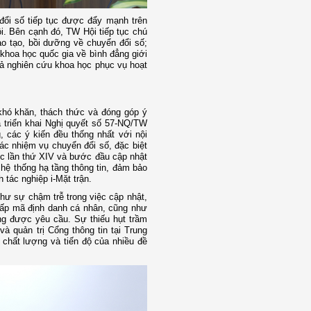
đổi số tiếp tục được đẩy mạnh trên
i. Bên cạnh đó, TW Hội tiếp tục chú
ào tạo, bồi dưỡng về chuyển đổi số;
 khoa học quốc gia về bình đẳng giới
quả nghiên cứu khoa học phục vụ hoạt
 khó khăn, thách thức và đóng góp ý
uả triển khai Nghị quyết số 57-NQ/TW
các ý kiến đều thống nhất với nội
các nhiệm vụ chuyển đổi số, đặc biệt
uốc lần thứ XIV và bước đầu cập nhật
ì hệ thống hạ tầng thông tin, đảm bảo
 tác nghiệp i-Mặt trận.
như sự chậm trễ trong việc cập nhật,
 cấp mã định danh cá nhân, cũng như
ứng được yêu cầu. Sự thiếu hụt trầm
à quản trị Cổng thông tin tại Trung
 chất lượng và tiến độ của nhiều đề