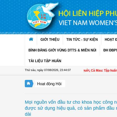
Truy cập nội dung luôn
GIỚI THIỆU
TIN TỨC - SỰ KIỆN
HOẠT 
BÌNH ĐẲNG GIỚI VÙNG DTTS & MIỀN NÚI
ĐH ĐBP
TÀI LIỆU TẬP HUẤN
Thứ sáu, ngày 07/08/2026
,
23:44:09
Hội LHPN xã Ninh Quới, Cà Mau: Tập huấn kỹ thuật kỹ
Hoạt động Hội
Mọi nguồn vốn đầu tư cho khoa học công n
được sử dụng hiệu quả, có sản phẩm đầu r
dài