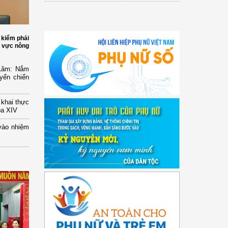
 kiểm phải
h vực nông
 Lâm: Nắm
yển chiến
n khai thực
óa XIV
vào nhiệm