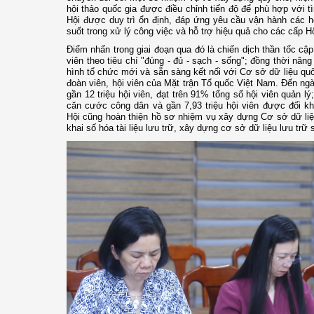
hội thảo quốc gia được điều chỉnh tiến độ để phù hợp với t
Hội được duy trì ổn định, đáp ứng yêu cầu vận hành các 
suốt trong xử lý công việc và hỗ trợ hiệu quả cho các cấp Hộ
Điểm nhấn trong giai đoạn qua đó là chiến dịch thần tốc cập
viên theo tiêu chí "đúng - đủ - sạch - sống"; đồng thời n
hình tổ chức mới và sẵn sàng kết nối với Cơ sở dữ liệu quố
đoàn viên, hội viên của Mặt trận Tổ quốc Việt Nam. Đến n
gần 12 triệu hội viên, đạt trên 91% tổng số hội viên quản lý;
căn cước công dân và gần 7,93 triệu hội viên được đối k
Hội cũng hoàn thiện hồ sơ nhiệm vụ xây dựng Cơ sở dữ liệu
khai số hóa tài liệu lưu trữ, xây dựng cơ sở dữ liệu lưu trữ 