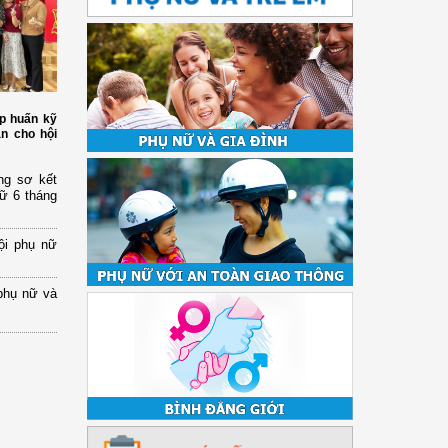
p huấn kỹ
àn cho hội
ng sơ kết
nữ 6 tháng
ội phụ nữ
phụ nữ và