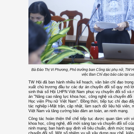
Bà Đào Thị Vi Phương, Phó trưởng ban Công tác phụ nữ, TW H
việc Ban Chỉ đạo báo cáo tại cu
TW Hội đã ban hành nhiều kế hoạch, văn bản chỉ đạo trọng 
xuất chủ trương đầu tư các dự án chuyển đổi số quy mô l
sinh thái số Hội LHPN Việt Nam phục vụ chuyển đổi số và
án "Nâng cao năng lực khoa học, công nghệ và chuyển đổi 
Học viện Phụ nữ Việt Nam". Đồng thời, tiếp tục chỉ đạo đ
tác nghiệp i-Mặt trận, cập nhật, làm sạch dữ liệu hội viên
Việt Nam và tăng cường bảo đảm an toàn, an ninh mạng.
Công tác hoàn thiện thể chế tiếp tục được quan tâm với vi
khoa học, công nghệ, đổi mới sáng tạo và chuyển đổi số của
ninh mạng; ban hành quy định về tiêu chuẩn, định mức trang 
chuyển đổi số. Một số nhiệm vụ về xây dựng quy chế, kiện