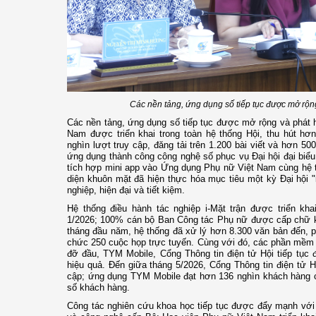
Các nền tảng, ứng dụng số tiếp tục được mở rộn
Các nền tảng, ứng dụng số tiếp tục được mở rộng và phát 
Nam được triển khai trong toàn hệ thống Hội, thu hút hơ
nghìn lượt truy cập, đăng tải trên 1.200 bài viết và hơn 500
ứng dụng thành công công nghệ số phục vụ Đại hội đại biểu
tích hợp mini app vào Ứng dụng Phụ nữ Việt Nam cùng hệ 
diện khuôn mặt đã hiện thực hóa mục tiêu một kỳ Đại hội 
nghiệp, hiện đại và tiết kiệm.
Hệ thống điều hành tác nghiệp i-Mặt trận được triển kha
1/2026; 100% cán bộ Ban Công tác Phụ nữ được cấp chữ k
tháng đầu năm, hệ thống đã xử lý hơn 8.300 văn bản đến, ph
chức 250 cuộc họp trực tuyến. Cùng với đó, các phần mềm qu
đỡ đầu, TYM Mobile, Cổng Thông tin điện tử Hội tiếp tục 
hiệu quả. Đến giữa tháng 5/2026, Cổng Thông tin điện tử H
cập; ứng dụng TYM Mobile đạt hơn 136 nghìn khách hàng c
số khách hàng.
Công tác nghiên cứu khoa học tiếp tục được đẩy mạnh với 