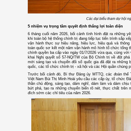
Các đại biểu tham dự hội n
5 nhiệm vụ trọng tâm quyết định thắng lợi toàn diện
6 tháng cuối năm 2026, bối cảnh tình hình đặt ra những y
khi toàn bộ hệ thống chính trị đang tiếp tục tiến trình sắp 
vận hành thực sự hiệu năng, hiệu lực, hiệu quả và thông
toàn quốc sơ kết một năm vận hành mô hình tổ chức tổng th
chính quyền ba cấp vào ngày 01/7/2026 vừa qua, cùng với 
khai Nghị quyết số 57-NQ/TW của Bộ Chính trị về đột phá 
mới sáng tạo và chuyển đổi số quốc gia đã đặt ra những bà
quốc, các tổ chức chính trị - xã hội và các Hội quần chún
Trước bối cảnh đó, Bí thư Đảng ủy MTTQ, các đoàn th
Việt Nam Bùi Thị Minh Hoài yêu cầu các cấp ủy, tổ chức Đản
thần chủ động, sáng tạo, dám nghĩ, dám làm và dám chịu tr
bứt phá, tạo ra những chuyển biến rõ nét, thực chất trên 
đích sớm các chỉ tiêu của năm 2026.