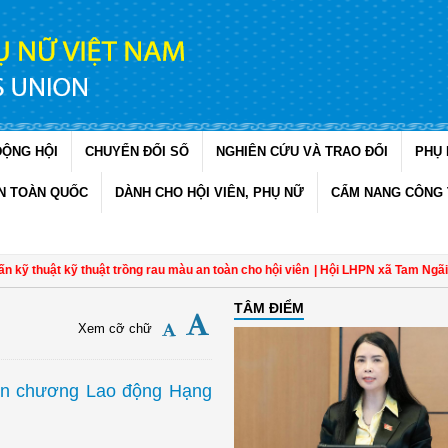
ĐỘNG HỘI
CHUYỂN ĐỔI SỐ
NGHIÊN CỨU VÀ TRAO ĐỔI
PHỤ 
N TOÀN QUỐC
DÀNH CHO HỘI VIÊN, PHỤ NỮ
CẨM NANG CÔNG 
 kỹ thuật trồng rau màu an toàn cho hội viên
| Hội LHPN xã Tam Ngãi, Vĩnh Lo
TÂM ĐIỂM
Xem cỡ chữ
ân chương Lao động Hạng