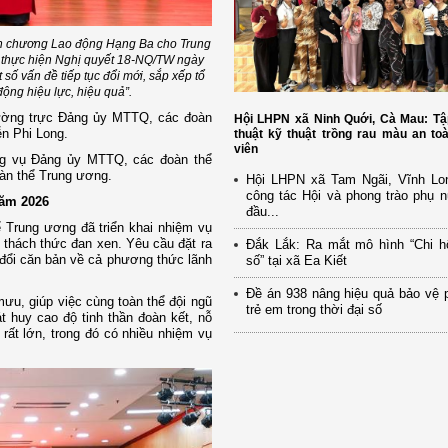
ân chương Lao động Hạng Ba cho Trung
ng thực hiện Nghị quyết 18-NQ/TW ngày
ố vấn đề tiếp tục đổi mới, sắp xếp tổ
động hiệu lực, hiệu quả”.
hường trực Đảng ủy MTTQ, các đoàn
Hội LHPN xã Ninh Quới, Cà Mau: Tậ
n Phi Long.
thuật kỹ thuật trồng rau màu an to
viên
ng vụ Đảng ủy MTTQ, các đoàn thể
àn thể Trung ương.
Hội LHPN xã Tam Ngãi, Vĩnh Lo
công tác Hội và phong trào phụ 
năm 2026
đầu...
Trung ương đã triển khai nhiệm vụ
 thách thức đan xen. Yêu cầu đặt ra
Đắk Lắk: Ra mắt mô hình “Chi h
y đổi căn bản về cả phương thức lãnh
số” tại xã Ea Kiết
Đề án 938 nâng hiệu quả bảo vệ 
ưu, giúp việc cùng toàn thể đội ngũ
trẻ em trong thời đại số
t huy cao độ tinh thần đoàn kết, nỗ
rất lớn, trong đó có nhiều nhiệm vụ