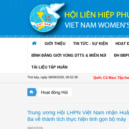
Truy cập nội dung luôn
GIỚI THIỆU
TIN TỨC - SỰ KIỆN
HOẠT 
BÌNH ĐẲNG GIỚI VÙNG DTTS & MIỀN NÚI
ĐH ĐBP
TÀI LIỆU TẬP HUẤN
Thứ bảy, ngày 08/08/2026
,
06:52:39
Hội LHPN xã Ninh Quới, Cà Mau: Tập huấn kỹ thuật
Hoạt động Hội
Trung ương Hội LHPN Việt Nam nhận Hu
Ba về thành tích thực hiện tinh gọn bộ máy
08/07/2026