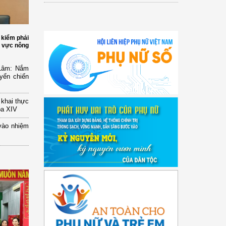
 kiểm phải
h vực nông
 Lâm: Nắm
yển chiến
n khai thực
óa XIV
vào nhiệm