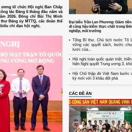
g ương tổ chức Hội nghị Ban Chấp
công tác Đảng 6 tháng đầu năm và
m 2026. Đồng chí Bùi Thị Minh
í thư Đảng ủy MTTQ, các đoàn thể
Đại biểu Trần Lan Phương: Giảm tiền
iểu chỉ đạo hội nghị.
đi cùng hậu kiểm thực chất trong lĩn
nghiệp, môi trường
Tổng Bí thư, Chủ tịch nước Tô
vững các quyết sách, bước chu
lược của...
Hội nghị toàn quốc quán triệt, triể
hiện Nghị quyết Trung ương 3, kh
Hội Chữ thập đỏ Việt Nam bước 
kỳ mới với 3 khâu đột phá
CÁC ĐỀ ÁN