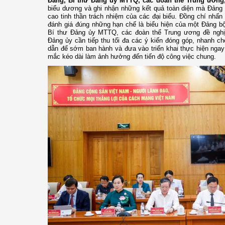
Đảng, Bí thư Đảng ủy MTTQ, các đoàn thể Trung ươn
biểu dương và ghi nhận những kết quả toàn diện mà Đảng 
cao tinh thần trách nhiệm của các đại biểu. Đồng chí nhấn
đánh giá đúng những hạn chế là biểu hiện của một Đảng bộ
Bí thư Đảng ủy MTTQ, các đoàn thể Trung ương đề nghị
Đảng ủy cần tiếp thu tối đa các ý kiến đóng góp, nhanh c
dẫn để sớm ban hành và đưa vào triển khai thực hiện ngay
mắc kéo dài làm ảnh hưởng đến tiến độ công việc chung.