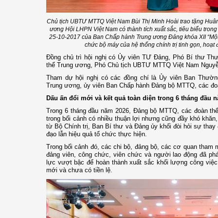
Chủ tịch UBTƯ MTTQ Việt Nam Bùi Thị Minh Hoài trao tặng Hu
ương Hội LHPN Việt Nam có thành tích xuất sắc, tiêu biểu tro
25-10-2017 của Ban Chấp hành Trung ương Đảng khóa XII “Một s
chức bộ máy của hệ thống chính trị tinh gọn, hoạt 
Đồng chủ trì hội nghị có Ủy viên TƯ Đảng, Phó Bí thư T
thể Trung ương, Phó Chủ tịch UBTƯ MTTQ Việt Nam Nguyễ
Tham dự hội nghị có các đồng chí là Ủy viên Ban Thườ
Trung ương, ủy viên Ban Chấp hành Đảng bộ MTTQ, các đo
Dấu ấn đổi mới và kết quả toàn diện trong 6 tháng đầu 
Trong 6 tháng đầu năm 2026, Đảng bộ MTTQ, các đoàn thể 
trong bối cảnh có nhiều thuận lợi nhưng cũng đầy khó khăn,
từ Bộ Chính trị, Ban Bí thư và Đảng ủy khối đòi hỏi sự tha
đạo lẫn hiệu quả tổ chức thực hiện.
Trong bối cảnh đó, các chi bộ, đảng bộ, các cơ quan tham m
đảng viên, công chức, viên chức và người lao động đã phá
lực vượt bậc để hoàn thành xuất sắc khối lượng công việc 
mới và chưa có tiền lệ.