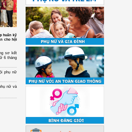
p huấn kỹ
àn cho hội
ng sơ kết
nữ 6 tháng
ội phụ nữ
phụ nữ và