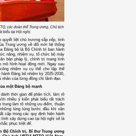
TTQ, các đoàn thể Trung ương, Chủ tịch
biểu tại Hội nghị.
 quyết liệt chủ trương sắp xếp, tinh
của Trung ương về đổi mới hệ thống
ủa Đảng bộ là Bộ Chính trị ban hành
hức năng, nhiệm vụ, tổ chức bộ máy
 bản pháp lý, chính trị mang tính
cho mô hình hoạt động mới. Ngay sau
công nhiệm vụ cụ thể cho tập thể
 hành Đảng bộ nhiệm kỳ 2025-2030,
cá nhân của từng đồng chí lãnh đạo.
n của một Đảng bộ mạnh
dành thời gian để phân tích, làm rõ
ới nhiều ý kiến phát biểu rất trách
ập trung làm rõ những ưu điểm, thuận
 những lúng túng bước đầu khi vận
t cập trong các quy định hiện hành
tính xây dựng cao tại hội nghị sẽ là
khắc phục triệt để.
n Bộ Chính trị, Bí thư Trung ương