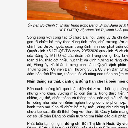
Ủy viên Bộ Chính trị, Bí thư Trung ương Đảng, Bí thư Đảng ủy M
UBTƯ MTTQ Việt Nam Bùi Thị Minh Hoài phát 
Song song với công tác tổ chức Đại hội, Đảng ủy đã chỉ đạo
gọn tổ chức bộ máy theo đúng tinh thần, chủ trương lớn 
chính trị. Bước ngoặt quan trọng định hình sự phát triển c
Quyết định số 171-QĐ/TW ngày 20/5/2026 quy định rõ về c
của Đảng ủy MTTQ và các đoàn thể Trung ương. Đây là văn
toàn diện, tháo gỡ nhiều nút thắt và định hướng rõ ràng 
đó, Đảng ủy đã khẩn trương ban hành Quyết định phân 
Thường trực, Ủy viên Ban Thường vụ và Ủy viên Ban Chấp
đảm bảo tính liên tục, thông suốt và nâng cao trách nhiệm 
Nhìn thẳng sự thật, đánh giá đúng hạn chế là biểu hiệ
Bên cạnh những kết quả toàn diện đạt được, hội nghị cũng 
những khó khăn, vướng mắc còn tồn tại trong thực tiễn. V
nhiệm, cụ thể, chân thành và thẳng thắn, các đại biểu đã t
lợi cũng như nêu lên điểm nghẽn trong cơ chế phối hợp,
hành theo mô hình tổ chức bộ máy mới, cũng như những bấ
chưa kịp sửa đổi để thích ứng với thực tế. Các ý kiến mang 
cơ sở để toàn Đảng bộ khẩn trương tìm kiếm các giải pháp 
Phát biểu tại hội nghị,
đồng chí Bùi Thị Minh Hoài, Ủy viê