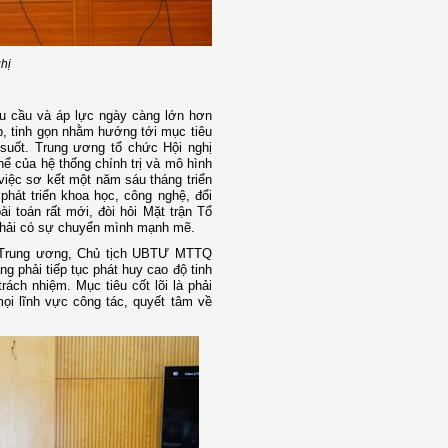
ghị
êu cầu và áp lực ngày càng lớn hơn
xếp, tinh gọn nhằm hướng tới mục tiêu
 suốt. Trung ương tổ chức Hội nghị
ể của hệ thống chính trị và mô hình
việc sơ kết một năm sáu tháng triển
phát triển khoa học, công nghệ, đổi
i toán rất mới, đòi hỏi Mặt trận Tổ
g phải có sự chuyển mình mạnh mẽ.
ể Trung ương, Chủ tịch UBTƯ MTTQ
g phải tiếp tục phát huy cao độ tinh
ách nhiệm. Mục tiêu cốt lõi là phải
mọi lĩnh vực công tác, quyết tâm về