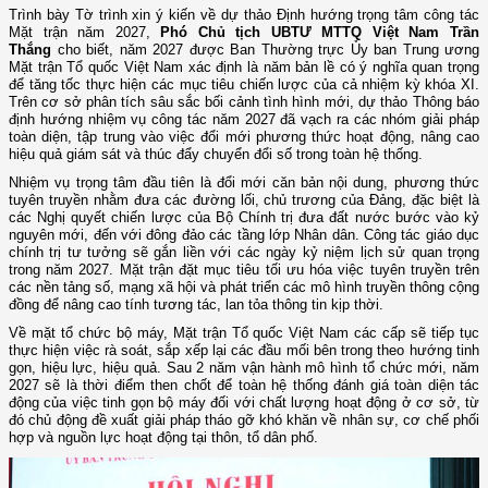
Trình bày Tờ trình xin ý kiến về dự thảo Định hướng trọng tâm công tác
Mặt trận năm 2027,
Phó Chủ tịch UBTƯ MTTQ Việt Nam Trần
Thắng
cho biết, năm 2027 được Ban Thường trực Ủy ban Trung ương
Mặt trận Tổ quốc Việt Nam xác định là năm bản lề có ý nghĩa quan trọng
để tăng tốc thực hiện các mục tiêu chiến lược của cả nhiệm kỳ khóa XI.
Trên cơ sở phân tích sâu sắc bối cảnh tình hình mới, dự thảo Thông báo
định hướng nhiệm vụ công tác năm 2027 đã vạch ra các nhóm giải pháp
toàn diện, tập trung vào việc đổi mới phương thức hoạt động, nâng cao
hiệu quả giám sát và thúc đẩy chuyển đổi số trong toàn hệ thống.
Nhiệm vụ trọng tâm đầu tiên là đổi mới căn bản nội dung, phương thức
tuyên truyền nhằm đưa các đường lối, chủ trương của Đảng, đặc biệt là
các Nghị quyết chiến lược của Bộ Chính trị đưa đất nước bước vào kỷ
nguyên mới, đến với đông đảo các tầng lớp Nhân dân. Công tác giáo dục
chính trị tư tưởng sẽ gắn liền với các ngày kỷ niệm lịch sử quan trọng
trong năm 2027. Mặt trận đặt mục tiêu tối ưu hóa việc tuyên truyền trên
các nền tảng số, mạng xã hội và phát triển các mô hình truyền thông cộng
đồng để nâng cao tính tương tác, lan tỏa thông tin kịp thời.
Về mặt tổ chức bộ máy, Mặt trận Tổ quốc Việt Nam các cấp sẽ tiếp tục
thực hiện việc rà soát, sắp xếp lại các đầu mối bên trong theo hướng tinh
gọn, hiệu lực, hiệu quả. Sau 2 năm vận hành mô hình tổ chức mới, năm
2027 sẽ là thời điểm then chốt để toàn hệ thống đánh giá toàn diện tác
động của việc tinh gọn bộ máy đối với chất lượng hoạt động ở cơ sở, từ
đó chủ động đề xuất giải pháp tháo gỡ khó khăn về nhân sự, cơ chế phối
hợp và nguồn lực hoạt động tại thôn, tổ dân phố.