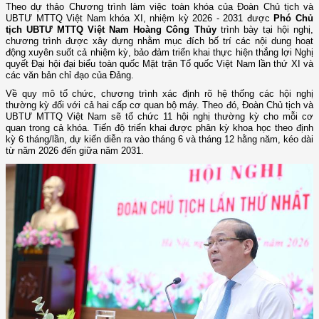
Theo dự thảo Chương trình làm việc toàn khóa của Đoàn Chủ tịch và
UBTƯ MTTQ Việt Nam khóa XI, nhiệm kỳ 2026 - 2031 được
Phó Chủ
tịch UBTƯ MTTQ Việt Nam Hoàng Công Thủy
trình bày tại hội nghị,
chương trình được xây dựng nhằm mục đích bố trí các nội dung hoạt
động xuyên suốt cả nhiệm kỳ, bảo đảm triển khai thực hiện thắng lợi Nghị
quyết Đại hội đại biểu toàn quốc Mặt trận Tổ quốc Việt Nam lần thứ XI và
các văn bản chỉ đạo của Đảng.
Về quy mô tổ chức, chương trình xác định rõ hệ thống các hội nghị
thường kỳ đối với cả hai cấp cơ quan bộ máy. Theo đó, Đoàn Chủ tịch và
UBTƯ MTTQ Việt Nam sẽ tổ chức 11 hội nghị thường kỳ cho mỗi cơ
quan trong cả khóa. Tiến độ triển khai được phân kỳ khoa học theo định
kỳ 6 tháng/lần, dự kiến diễn ra vào tháng 6 và tháng 12 hằng năm, kéo dài
từ năm 2026 đến giữa năm 2031.