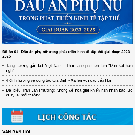
Đề án 01: Dấu ấn phụ nữ trong phát triển kinh tế tập thể giai đoạn 2023 -
2025
Tăng cường gắn kết Việt Nam - Thái Lan qua triển lãm "Đan kết hữu
nghị"
(12/TB-HĐKH) V/v đăng ký, đề xuất nhiệm vụ Khoa học, công nghệ và
đổi mới ...
4 định hướng về công tác Gia đình - Xã hội với các cấp Hội
(898/KH/ĐCT) Kế hoạch thực hiện Quyết định số 2415/QĐ-TTg ngày
Đại biểu Trần Lan Phương: Không để hòa giải khiến nạn nhân bạo lực
31/10/2025 ...
quay lại môi trường...
(417/QĐ-BNNMT) Quyết định phê duyệt Chương trình mục tiêu quốc gia
xây dựng ...
(891/KH-ĐCT) Kế hoạch thực hiện Nghị quyết số 72-NQ/TW ngày
9/9/2025 của Bộ ...
(2415/QĐ-TTg) Quyết định về việc phê duyệt Đề án Hỗ trợ Phụ nữ khởi
VĂN BẢN HỘI