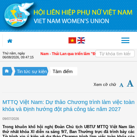
Truy cập nội dung luôn
Thứ năm, ngày
ờng gắn kết Việt Nam - Thái Lan qua triển lãm "Đan kết hữu nghị"
| 4 định hướn
06/08/2026
,
09:47:17
Tin tức sự kiện
Tâm điểm
Xem cỡ chữ
MTTQ Việt Nam: Dự thảo Chương trình làm việc toàn
khóa và Định hướng đột phá công tác năm 2027
09/07/2026
Trong khuôn khổ hội nghị Đoàn Chủ tịch UBTƯ MTTQ Việt Nam lần
thứ nhất khóa XI diễn ra sáng 9/7, Ban Thường trực đã trình bày các
Tờ trình xin ý kiến về dự thảo Chương trình làm việc toàn khóa của