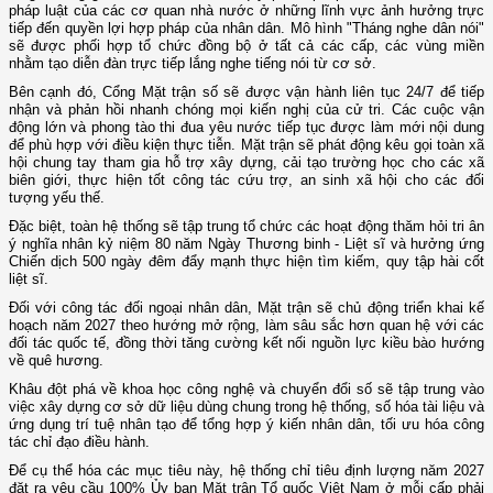
pháp luật của các cơ quan nhà nước ở những lĩnh vực ảnh hưởng trực
tiếp đến quyền lợi hợp pháp của nhân dân. Mô hình "Tháng nghe dân nói"
sẽ được phối hợp tổ chức đồng bộ ở tất cả các cấp, các vùng miền
nhằm tạo diễn đàn trực tiếp lắng nghe tiếng nói từ cơ sở.
Bên cạnh đó, Cổng Mặt trận số sẽ được vận hành liên tục 24/7 để tiếp
nhận và phản hồi nhanh chóng mọi kiến nghị của cử tri. Các cuộc vận
động lớn và phong tào thi đua yêu nước tiếp tục được làm mới nội dung
để phù hợp với điều kiện thực tiễn. Mặt trận sẽ phát động kêu gọi toàn xã
hội chung tay tham gia hỗ trợ xây dựng, cải tạo trường học cho các xã
biên giới, thực hiện tốt công tác cứu trợ, an sinh xã hội cho các đối
tượng yếu thế.
Đặc biệt, toàn hệ thống sẽ tập trung tổ chức các hoạt động thăm hỏi tri ân
ý nghĩa nhân kỷ niệm 80 năm Ngày Thương binh - Liệt sĩ và hưởng ứng
Chiến dịch 500 ngày đêm đẩy mạnh thực hiện tìm kiếm, quy tập hài cốt
liệt sĩ.
Đối với công tác đối ngoại nhân dân, Mặt trận sẽ chủ động triển khai kế
hoạch năm 2027 theo hướng mở rộng, làm sâu sắc hơn quan hệ với các
đối tác quốc tế, đồng thời tăng cường kết nối nguồn lực kiều bào hướng
về quê hương.
Khâu đột phá về khoa học công nghệ và chuyển đổi số sẽ tập trung vào
việc xây dựng cơ sở dữ liệu dùng chung trong hệ thống, số hóa tài liệu và
ứng dụng trí tuệ nhân tạo để tổng hợp ý kiến nhân dân, tối ưu hóa công
tác chỉ đạo điều hành.
Để cụ thể hóa các mục tiêu này, hệ thống chỉ tiêu định lượng năm 2027
đặt ra yêu cầu 100% Ủy ban Mặt trận Tổ quốc Việt Nam ở mỗi cấp phải