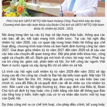
Phó Chủ tịch UBTƯ MTTQ Việt Nam Hoàng Công Thuỷ trình bày dự thảo
Chương trình làm việc toàn khóa của Đoàn Chủ tịch và UBTƯ MTTQ Việt Nam
khóa XI, nhiệm kỳ 2026 - 2031
Nội dung trọng tâm tại các kỳ họp sẽ tập trung thảo luận, thông qua các
văn bản, đề án, kết luận mang tính chiến lược. Tại các hội nghị đầu
nhiệm kỳ năm 2026, các cơ quan tập trung hoàn thiện hệ thống quy chế
hoạt động, chương trình toàn khóa và ban hành định hướng công tác năm
2027. Giai đoạn giữa nhiệm kỳ từ năm 2027 đến năm 2029 sẽ đi sâu vào
các báo cáo chuyên đề quan trọng như: Đột phá phát triển khoa học, công
nghệ và chuyển đổi số; Đánh giá mô hình tổ chức bộ máy mới; Phát huy
vai trò công tác giám sát, phản biện xã hội; Sơ kết công tác người Việt
Nam ở nước ngoài và xây dựng Bộ chỉ số niềm tin xã hội.
Lộ trình các hội nghị cuối nhiệm kỳ từ năm 2029 đến năm 2031 sẽ tập
trung cao độ cho công tác chuẩn bị Đại hội đại biểu toàn quốc Mặt trận Tổ
quốc Việt Nam lần thứ XII, thông qua đề cương và văn kiện báo cáo
chính trị, sửa đổi Điều lệ và quyết định các đề án nhân sự cho nhiệm kỳ
mới. Bên cạnh các hội nghị thường kỳ, theo quy định của Điều lệ, Đoàn
Chủ tịch sẽ định kỳ họp hoặc cho ý kiến bằng văn bản để thông qua Báo
cáo tổng hợp ý kiến, kiến nghị của cử tri và nhân dân trước mỗi kỳ họp
của Quốc hội.
Dự thảo cũng mở ra cơ chế linh hoạt, cho phép điều chỉnh, bổ sung hoặc