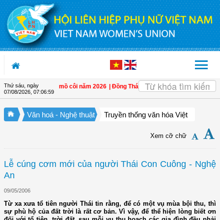
Truy cập nội dung luôn
Thứ sáu, ngày
và hỗ trợ trẻ em mồ côi năm 2026
| Đồng Tháp: Quán triệt Nghị quyết Đại hội đ
07/08/2026
,
07:07:00
Văn hoá - Nghệ thuật
Truyền thống văn hóa Việt
Xem cỡ chữ
Lễ cúng cơm mới của người Thái Con Cuông - Nghệ
An
09/05/2006
Từ xa xưa tổ tiên người Thái tin rằng, để có một vụ mùa bội thu, thì
sự phù hộ của đất trời là rất cơ bản. Vì vậy, để thể hiện lòng biết ơn
đối với tổ tiên, trời đất, sau mỗi vụ thu hoạch các gia đình đều phải