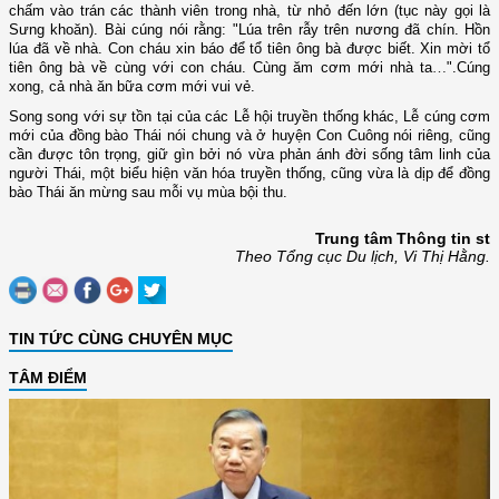
chấm vào trán các thành viên trong nhà, từ nhỏ đến lớn (tục này gọi là
Sưng khoăn). Bài cúng nói rằng: "Lúa trên rẫy trên nương đã chín. Hồn
lúa đã về nhà. Con cháu xin báo để tổ tiên ông bà được biết. Xin mời tổ
tiên ông bà về cùng với con cháu. Cùng ăm cơm mới nhà ta
…
".Cúng
xong, cả nhà ăn bữa cơm mới vui vẻ.
Song song với sự tồn tại của các Lễ hội truyền thống khác, Lễ cúng cơm
mới của đồng bào Thái nói chung và ở huyện Con Cuông nói riêng, cũng
cần được tôn trọng, giữ gìn bởi nó vừa phản ánh đời sống tâm linh của
người Thái, một biểu hiện văn hóa truyền thống, cũng vừa là dịp để đồng
bào Thái ăn mừng sau mỗi vụ mùa bội thu.
Trung tâm Thông tin st
Theo Tổng cục Du lịch, Vi Thị Hằng.
TIN TỨC CÙNG CHUYÊN MỤC
TÂM ĐIỂM