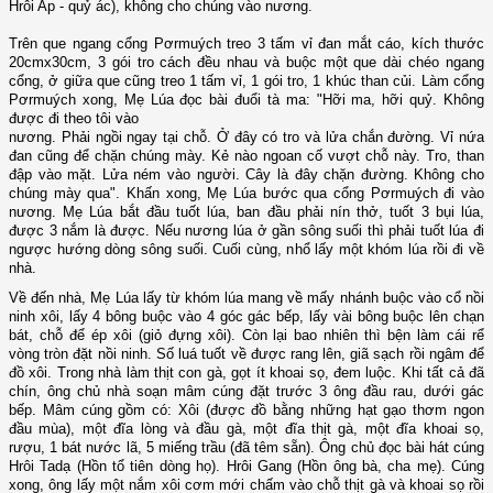
Hrôi Ap - quỷ ác), không cho chúng vào nương.
Trên que ngang cổng Pơrmuých treo 3 tấm vỉ đan mắt cáo, kích thước
20cmx30cm, 3 gói tro cách đều nhau và buộc một que dài chéo ngang
cổng, ở giữa que cũng treo 1 tấm vỉ, 1 gói tro, 1 khúc than củi. Làm cổng
Pơrmuých xong, Mẹ Lúa đọc bài đuổi tà ma: "Hỡi ma, hỡi quỷ. Không
được đi theo tôi vào
nương. Phải ngồi ngay tại chỗ. Ở đây có tro và lửa chắn đường. Vỉ nứa
đan cũng để chặn chúng mày. Kẻ nào ngoan cố vượt chỗ này. Tro, than
đập vào mặt. Lửa ném vào người. Cây là đây chặn đường. Không cho
chúng mày qua". Khấn xong, Mẹ Lúa bước qua cổng Pơrmuých đi vào
nương. Mẹ Lúa bắt đầu tuốt lúa, ban đầu phải nín thở, tuốt 3 bụi lúa,
được 3 nắm là được. Nếu nương lúa ở gần sông suối thì phải tuốt lúa đi
ngược hướng dòng sông suối. Cuối cùng, nhổ lấy một khóm lúa rồi đi về
nhà.
Về đến nhà, Mẹ Lúa lấy từ khóm lúa mang về mấy nhánh buộc vào cổ nồi
ninh xôi, lấy 4 bông buộc vào 4 góc gác bếp, lấy vài bông buộc lên chạn
bát, chỗ để ép xôi (giỏ đựng xôi). Còn lại bao nhiên thì bện làm cái rể
vòng tròn đặt nồi ninh. Số luá tuốt về được rang lên, giã sạch rồi ngâm để
đồ xôi. Trong nhà làm thịt con gà, gọt ít khoai sọ, đem luộc. Khi tất cả đã
chín, ông chủ nhà soạn mâm cúng đặt trước 3 ông đầu rau, dưới gác
bếp.
Mâm cúng gồm có: Xôi (được đồ bằng những hạt gạo thơm ngon
đầu mùa),
một đĩa lòng và đầu gà, một đĩa thịt gà, một đĩa khoai sọ,
rượu, 1 bát nước lã, 5 miếng trầu (đã têm sẵn). Ông chủ đọc bài hát cúng
Hrôi Tadạ (Hồn tổ tiên dòng họ). Hrôi Gang (Hồn ông bà, cha mẹ). Cúng
xong, ông lấy một nắm xôi cơm mới chấm vào chỗ thịt gà và khoai sọ rồi