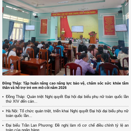
Đồng Tháp: Tập huấn nâng cao năng lực bảo vệ, chăm sóc sức khỏe tâm
thần và hỗ trợ trẻ em mồ côi năm 2026
Đồng Tháp: Quán triệt Nghị quyết Đại hội đại biểu phụ nữ toàn quốc lần
thứ XIV đến cán...
Hà Nội: Tổ chức quán triệt, triển khai Nghị quyết Đại hội đại biểu phụ nữ
toàn quốc lần...
(12/TB-HĐKH) V/v đăng ký, đề xuất nhiệm vụ Khoa học, công nghệ và
đổi mới ...
Đại biểu Trần Lan Phương: Đề nghị làm rõ cơ chế điều chỉnh tỷ lệ an
toàn của ngân hàng