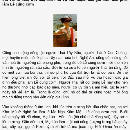
làm Lễ cúng cơm
Cũng như cộng đồng tộc người Thái Tây Bắc, người Thái ở Con Cuông,
một huyện miền núi ở phía Tây nam của tỉnh Nghệ An, cũng có những nét
văn hoá tín ngưỡng rất phong phú, trong đó có Lễ cúng cơm mới thể hiện
tính tín ngưỡng rất sâu sắc. Bởi từ xa xưa tổ tiên người Thái tin rằng, để
có một vụ mùa bội thu, thì sự phù hộ của đất trời là rất cơ bản. Để thể
hiện lòng biết ơn đối với tổ tiên, trời đất, sau mỗi vụ thu hoạch các gia
đình đều phải làm Lễ cúng cơm. Người Thái rất coi trọng Lễ này cho nên
họ thường nhờ các bậc cao niên, người có uy tín và am hiểu tục lệ xem
ngày tốt để làm lễ. Trong lễ cúng, chủ hộ có thể tự cúng hoặc mời ông
mo có tiếng trong bản đến giúp gia đình.
Vào khoảng tháng 9 âm lịch, khi lúa trên nương bắt đầu chắc hạt, người
Khơ Mú ở Nghệ An làm lễ Ma Ngo Kăm Mệ - Lễ cúng cơm mới. Buổi
sáng ngày tốt đã chọn, Mẹ Lúa - Hồn Lúa (bà chủ nhà đóng vai), dậy sớm
lên nương. Gần đến nơi, Mẹ Lúa làm một cái công (tượng trưng bằng cây
lau, cây bụi, gọi là Pơrmuých để trừ tà ma (các loại Hrôi Oima ăn mày;