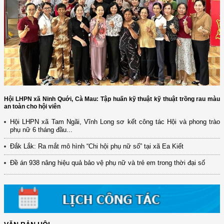
Hội LHPN xã Ninh Quới, Cà Mau: Tập huấn kỹ thuật kỹ thuật trồng rau màu
an toàn cho hội viên
Hội LHPN xã Tam Ngãi, Vĩnh Long sơ kết công tác Hội và phong trào
phụ nữ 6 tháng đầu...
(12/TB-HĐKH) V/v đăng ký, đề xuất nhiệm vụ Khoa học, công nghệ và
đổi mới ...
Đắk Lắk: Ra mắt mô hình “Chi hội phụ nữ số” tại xã Ea Kiết
(898/KH/ĐCT) Kế hoạch thực hiện Quyết định số 2415/QĐ-TTg ngày
Đề án 938 nâng hiệu quả bảo vệ phụ nữ và trẻ em trong thời đại số
31/10/2025 ...
(417/QĐ-BNNMT) Quyết định phê duyệt Chương trình mục tiêu quốc gia
xây dựng ...
(891/KH-ĐCT) Kế hoạch thực hiện Nghị quyết số 72-NQ/TW ngày
9/9/2025 của Bộ ...