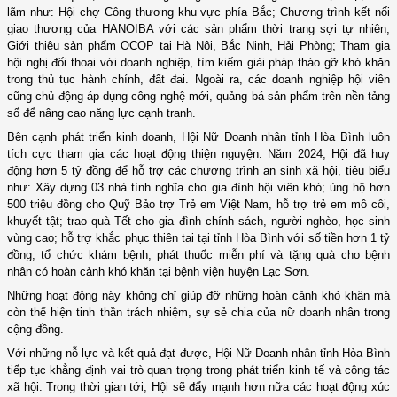
lãm như: Hội chợ Công thương khu vực phía Bắc; Chương trình kết nối
giao thương của HANOIBA với các sản phẩm thời trang sợi tự nhiên;
Giới thiệu sản phẩm OCOP tại Hà Nội, Bắc Ninh, Hải Phòng; Tham gia
hội nghị đối thoại với doanh nghiệp, tìm kiếm giải pháp tháo gỡ khó khăn
trong thủ tục hành chính, đất đai. Ngoài ra, các doanh nghiệp hội viên
cũng chủ động áp dụng công nghệ mới, quảng bá sản phẩm trên nền tảng
số để nâng cao năng lực cạnh tranh.
Bên cạnh phát triển kinh doanh, Hội Nữ Doanh nhân tỉnh Hòa Bình luôn
tích cực tham gia các hoạt động thiện nguyện. Năm 2024, Hội đã huy
động hơn 5 tỷ đồng để hỗ trợ các chương trình an sinh xã hội, tiêu biểu
như: Xây dựng 03 nhà tình nghĩa cho gia đình hội viên khó; ủng hộ hơn
500 triệu đồng cho Quỹ Bảo trợ Trẻ em Việt Nam, hỗ trợ trẻ em mồ côi,
khuyết tật; trao quà Tết cho gia đình chính sách, người nghèo, học sinh
vùng cao; hỗ trợ khắc phục thiên tai tại tỉnh Hòa Bình với số tiền hơn 1 tỷ
đồng; tổ chức khám bệnh, phát thuốc miễn phí và tặng quà cho bệnh
nhân có hoàn cảnh khó khăn tại bệnh viện huyện Lạc Sơn.
Những hoạt động này không chỉ giúp đỡ những hoàn cảnh khó khăn mà
còn thể hiện tinh thần trách nhiệm, sự sẻ chia của nữ doanh nhân trong
cộng đồng.
Với những nỗ lực và kết quả đạt được, Hội Nữ Doanh nhân tỉnh Hòa Bình
tiếp tục khẳng định vai trò quan trọng trong phát triển kinh tế và công tác
xã hội. Trong thời gian tới, Hội sẽ đẩy mạnh hơn nữa các hoạt động xúc