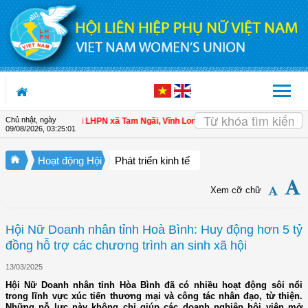
Truy cập nội dung luôn
Chủ nhật, ngày
ho hội viên
| Hội LHPN xã Tam Ngãi, Vĩnh Long sơ kết công tác Hội và phong t
09/08/2026
,
03:25:02
Hoạt động Hội
Phát triển kinh tế
Xem cỡ chữ
Hội Nữ Doanh nhân tỉnh Hoà Bình: Huy động hơn 5 tỷ
đồng hỗ trợ các chương trình an sinh xã hội
13/03/2025
Hội Nữ Doanh nhân tỉnh Hòa Bình đã có nhiều hoạt động sôi nổi
trong lĩnh vực xúc tiến thương mại và công tác nhân đạo, từ thiện.
Những nỗ lực này không chỉ giúp các doanh nghiệp hội viên mở