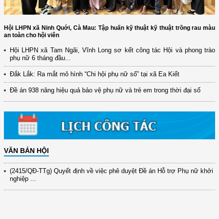
Hội LHPN xã Ninh Quới, Cà Mau: Tập huấn kỹ thuật kỹ thuật trồng rau màu
an toàn cho hội viên
Hội LHPN xã Tam Ngãi, Vĩnh Long sơ kết công tác Hội và phong trào
phụ nữ 6 tháng đầu...
(12/TB-HĐKH) V/v đăng ký, đề xuất nhiệm vụ Khoa học, công nghệ và
Đắk Lắk: Ra mắt mô hình “Chi hội phụ nữ số” tại xã Ea Kiết
đổi mới ...
Đề án 938 nâng hiệu quả bảo vệ phụ nữ và trẻ em trong thời đại số
(898/KH/ĐCT) Kế hoạch thực hiện Quyết định số 2415/QĐ-TTg ngày
31/10/2025 ...
(417/QĐ-BNNMT) Quyết định phê duyệt Chương trình mục tiêu quốc gia
xây dựng ...
(891/KH-ĐCT) Kế hoạch thực hiện Nghị quyết số 72-NQ/TW ngày
9/9/2025 của Bộ ...
VĂN BẢN HỘI
(2415/QĐ-TTg) Quyết định về việc phê duyệt Đề án Hỗ trợ Phụ nữ khởi
nghiệp ...