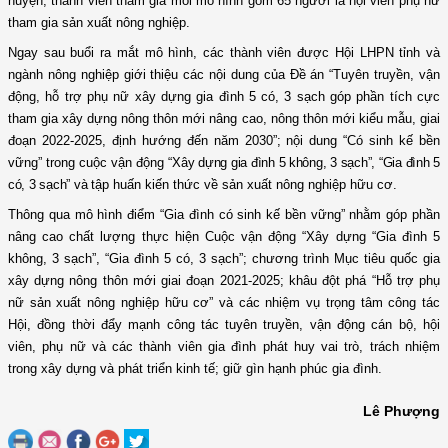
huyện, thành viên tham gia mỗi mô hình gồm 65 người là hội viên phụ nữ
tham gia sản xuất nông nghiệp.
Ngay sau buổi ra mắt mô hình, các thành viên được Hội LHPN tỉnh và
ngành nông nghiệp giới thiệu các nội dung của Đề án
“Tuyên truyền, vận
động, hỗ trợ phụ nữ xây dựng gia đình 5 có, 3 sạch góp phần tích cực
tham gia xây dựng nông thôn mới nâng cao, nông thôn mới kiểu mẫu, giai
đoạn 2022-2025, định hướng đến năm 2030”
; nội dung “Có sinh kế bền
vững” trong cuộc vận động “
Xây dựng gia đình 5 không, 3 sạch”, “Gia đình 5
có, 3 sạch” và t
ập huấn kiến thức về sản xuất nông nghiệp hữu cơ.
Thông qua mô hình điểm “Gia đình có sinh kế bền vững” nhằm
góp phần
nâng cao chất lượng thực hiện Cuộc vận động “Xây dựng “Gia đình 5
không, 3 sạch”, “Gia đình 5 có, 3 sạch”; chương trình Mục tiêu quốc gia
xây dựng nông thôn mới giai đoạn 2021-2025; khâu đột phá “Hỗ trợ phụ
nữ sản xuất nông nghiệp hữu cơ” và các nhiệm vụ trọng tâm công tác
Hội, đồng thời
đẩy mạnh công tác tuyên truyền, vận động cán bộ, hội
viên, phụ nữ và các thành viên gia đình phát huy vai trò, trách nhiệm
trong xây dựng và phát triển kinh tế; giữ gìn hạnh phúc gia đình.
Lê Phượng