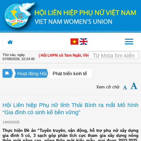
Truy cập nội dung luôn
Thứ sáu, ngày
oàn cho hội viên
| Hội LHPN xã Tam Ngãi, Vĩnh Long sơ kết công tác Hội và ph
07/08/2026
,
10:24:41
Hoạt động Hội
Phát triển kinh tế
Xem cỡ chữ
Hội Liên hiệp Phụ nữ tỉnh Thái Bình ra mắt Mô hình
“Gia đình có sinh kế bền vững”
14/03/2025
Thực hiện Đề án “Tuyên truyền, vận động, hỗ trợ phụ nữ xây dựng
gia đình 5 có, 3 sạch góp phần tích cực tham gia xây dựng nông
thôn mới nâng cao, nông thôn mới kiểu mẫu, giai đoạn 2022-2025,