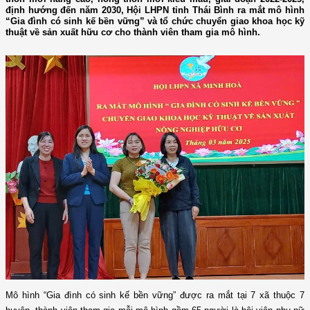
định hướng đến năm 2030, Hội LHPN tỉnh Thái Bình ra mắt mô hình
“Gia đình có sinh kế bền vững” và tổ chức chuyển giao khoa học kỹ
thuật về sản xuất hữu cơ cho thành viên tham gia mô hình.
Mô hình “Gia đình có sinh kế bền vững” được ra mắt tại 7 xã thuộc 7