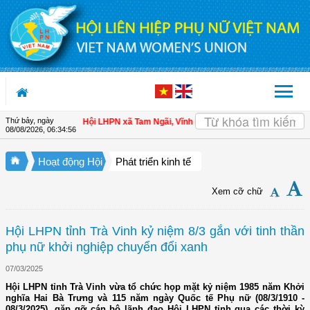
Truy cập nội dung luôn
Thứ bảy, ngày
n cho hội viên
| Hội LHPN xã Tam Ngãi, Vĩnh Long sơ kết công tác Hội và phon
08/08/2026
,
06:34:57
Hoạt động Hội
Phát triển kinh tế
Xem cỡ chữ
Hội LHPN tỉnh Trà Vinh kỷ niệm 8/3 gắn với tinh thần
phụ nữ khởi nghiệp chuyển đổi xanh
07/03/2025
Hội LHPN tỉnh Trà Vinh vừa tổ chức họp mặt kỷ niệm 1985 năm Khởi
nghĩa Hai Bà Trưng và 115 năm ngày Quốc tế Phụ nữ (08/3/1910 -
08/3/2025), gặp gỡ cán bộ lãnh đạo Hội LHPN tỉnh qua các thời kỳ