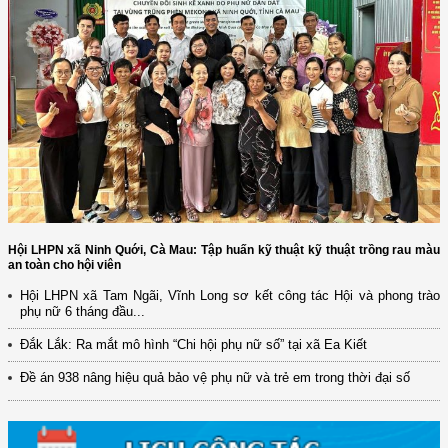
Hội LHPN xã Ninh Quới, Cà Mau: Tập huấn kỹ thuật kỹ thuật trồng rau màu
an toàn cho hội viên
Hội LHPN xã Tam Ngãi, Vĩnh Long sơ kết công tác Hội và phong trào
phụ nữ 6 tháng đầu...
(12/TB-HĐKH) V/v đăng ký, đề xuất nhiệm vụ Khoa học, công nghệ và
Đắk Lắk: Ra mắt mô hình “Chi hội phụ nữ số” tại xã Ea Kiết
đổi mới ...
Đề án 938 nâng hiệu quả bảo vệ phụ nữ và trẻ em trong thời đại số
(898/KH/ĐCT) Kế hoạch thực hiện Quyết định số 2415/QĐ-TTg ngày
31/10/2025 ...
(417/QĐ-BNNMT) Quyết định phê duyệt Chương trình mục tiêu quốc gia
xây dựng ...