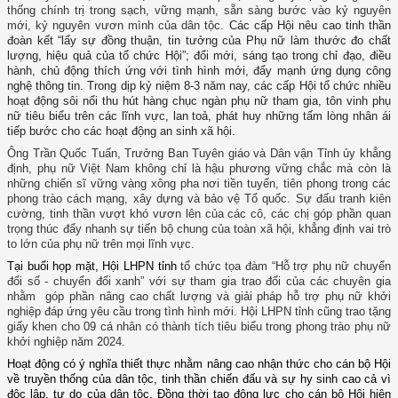
thống chính trị trong sạch, vững mạnh, sẵn sàng bước vào kỷ nguyên
mới, kỷ nguyên vươn mình của dân tộc.
Các cấp Hội nêu cao tinh thần
đoàn kết “lấy sự đồng thuận, tin tưởng của Phụ nữ làm thước đo chất
lượng, hiệu quả của tổ chức Hội”; đổi mới, sáng tạo trong chỉ đạo, điều
hành, chủ động thích ứng với tình hình mới, đẩy mạnh ứng dụng công
nghệ thông tin. Trong dịp kỷ niệm 8-3 năm nay, các cấp Hội tổ chức nhiều
hoạt động sôi nổi thu hút hàng chục ngàn phụ nữ tham gia, tôn vinh phụ
nữ tiêu biểu trên các lĩnh vực, lan toả, phát huy những tấm lòng nhân ái
tiếp bước cho các hoạt động an sinh xã hội.
Ông Trần Quốc Tuấn, Trưởng Ban Tuyên giáo và Dân vận Tỉnh ủy khẳng
định, phụ nữ Việt Nam không chỉ là hậu phương vững chắc mà còn là
những chiến sĩ vững vàng xông pha nơi tiền tuyến, tiên phong trong các
phong trào cách mạng, xây dựng và bảo vệ Tổ quốc. Sự đấu tranh kiên
cường, tinh thần vượt khó vươn lên của các cô, các chị góp phần quan
trọng thúc đẩy nhanh sự tiến bộ chung của toàn xã hội, khẳng định vai trò
to lớn của phụ nữ trên mọi lĩnh vực
.
Tại buổi họp mặt, Hội LHPN tỉnh
tổ chức tọa đàm “Hỗ trợ phụ nữ chuyển
đổi số - chuyển đổi xanh” với sự tham gia trao đổi của các chuyên gia
nhằm góp phần nâng cao chất lượng và giải pháp hỗ trợ phụ nữ khởi
nghiệp đáp ứng yêu cầu trong tình hình mới. Hội LHPN tỉnh cũng trao tặng
giấy khen cho 09 cá nhân có thành tích tiêu biểu trong phong trào phụ nữ
khởi nghiệp năm 2024.​
Hoạt động có ý nghĩa thiết thực nhằm nâng cao nhận thức cho cán bộ Hội
về truyền thống của dân tộc, tinh thần chiến đấu và sự hy sinh cao cả vì
độc lập, tự do của dân tộc. Đồng thời tạo động lực cho cán bộ Hội hiện