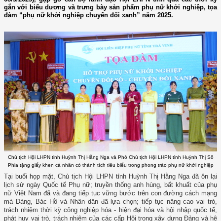
gắn với biểu dương và trưng bày sản phẩm phụ nữ khởi nghiệp, tọa
đàm “phụ nữ khởi nghiệp chuyển đổi xanh” năm 2025.
Chủ tịch Hội LHPN tỉnh Huỳnh Thị Hằng Nga và Phó Chủ tịch Hội LHPN tỉnh Huỳnh Thị Sô
Phia tặng giấy khen cá nhân có thành tích tiêu biểu trong phong trào phụ nữ khởi nghiệp
Tại buổi họp mặt, Chủ tịch Hội LHPN tỉnh Huỳnh Thị Hằng Nga đã ôn lại
lịch sử ngày Quốc tế Phụ nữ; truyền thống anh hùng, bất khuất của phụ
nữ Việt Nam đã và đang tiếp tục vững bước trên con đường cách mạng
mà Đảng, Bác Hồ và Nhân dân đã lựa chọn; tiếp tục nâng cao vai trò,
trách nhiệm thời kỳ công nghiệp hóa - hiện đại hóa và hội nhập quốc tế,
phát huy vai trò, trách nhiệm của các cấp Hội trong xây dựng Đảng và hệ