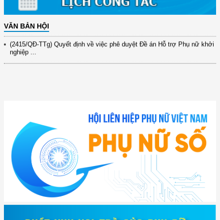
(891/KH-ĐCT) Kế hoạch thực hiện Nghị quyết số 72-NQ/TW ngày
9/9/2025 của Bộ ...
VĂN BẢN HỘI
(2415/QĐ-TTg) Quyết định về việc phê duyệt Đề án Hỗ trợ Phụ nữ khởi
nghiệp ...