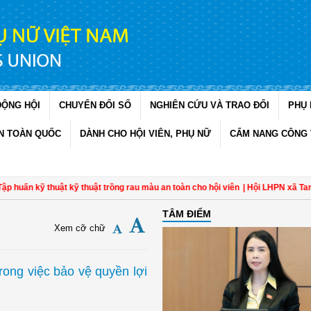
ĐỘNG HỘI
CHUYỂN ĐỔI SỐ
NGHIÊN CỨU VÀ TRAO ĐỔI
PHỤ 
N TOÀN QUỐC
DÀNH CHO HỘI VIÊN, PHỤ NỮ
CẨM NANG CÔNG 
kỹ thuật kỹ thuật trồng rau màu an toàn cho hội viên
| Hội LHPN xã Tam Ngãi,
TÂM ĐIỂM
Xem cỡ chữ
rong việc bảo vệ quyền lợi