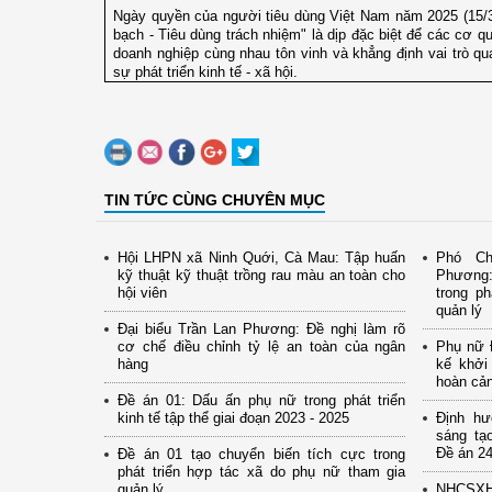
Ngày quyền của người tiêu dùng Việt Nam năm 2025 (15/3
bạch - Tiêu dùng trách nhiệm" là dịp đặc biệt để các cơ q
doanh nghiệp cùng nhau tôn vinh và khẳng định vai trò qu
sự phát triển kinh tế - xã hội.
TIN TỨC CÙNG CHUYÊN MỤC
Hội LHPN xã Ninh Quới, Cà Mau: Tập huấn
Phó Ch
kỹ thuật kỹ thuật trồng rau màu an toàn cho
Phương:
hội viên
trong ph
quản lý
Đại biểu Trần Lan Phương: Đề nghị làm rõ
cơ chế điều chỉnh tỷ lệ an toàn của ngân
Phụ nữ Đ
hàng
kế khởi
hoàn cả
Đề án 01: Dấu ấn phụ nữ trong phát triển
kinh tế tập thể giai đoạn 2023 - 2025
Định hư
sáng tạ
Đề án 24
Đề án 01 tạo chuyển biến tích cực trong
phát triển hợp tác xã do phụ nữ tham gia
quản lý
NHCSXH 