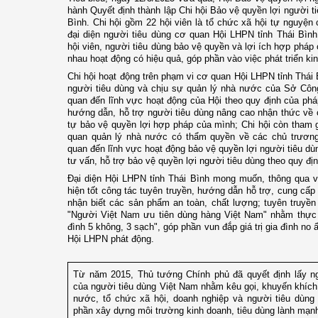
hành Quyết định thành lập Chi hội Bảo vệ quyền lợi người t
Bình. Chi hội gồm 22 hội viên là tổ chức xã hội tự nguyện
đại diện người tiêu dùng cơ quan Hội LHPN tỉnh Thái Bìn
hội viên, người tiêu dùng bảo vệ quyền và lợi ích hợp pháp c
nhau hoạt động có hiệu quả, góp phần vào việc phát triển kinh
Chi hội hoạt động trên phạm vi cơ quan Hội LHPN tỉnh Thái 
người tiêu dùng và chịu sự quản lý nhà nước của Sở Côn
quan đến lĩnh vực hoạt động của Hội theo quy định của pháp
hướng dẫn, hỗ trợ người tiêu dùng nâng cao nhận thức về 
tự bảo vệ quyền lợi hợp pháp của mình; Chi hội còn tham g
quan quản lý nhà nước có thẩm quyền về các chủ trương,
quan đến lĩnh vực hoạt động bảo vệ quyền lợi người tiêu dù
tư vấn, hỗ trợ bảo vệ quyền lợi người tiêu dùng theo quy địn
Đại diện Hội LHPN tỉnh Thái Bình mong muốn, thông qua vi
hiện tốt công tác tuyên truyền, hướng dẫn hỗ trợ, cung cấp t
nhận biết các sản phẩm an toàn, chất lượng; tuyên truyề
"Người Việt Nam ưu tiên dùng hàng Việt Nam" nhằm thực
đình 5 không, 3 sạch", góp phần vun đắp giá trị gia đình no 
Hội LHPN phát động.
Từ năm 2015, Thủ tướng Chính phủ đã quyết định lấy n
của người tiêu dùng Việt Nam nhằm kêu gọi, khuyến khíc
nước, tổ chức xã hội, doanh nghiệp và người tiêu dùng 
phần xây dựng môi trường kinh doanh, tiêu dùng lành mạn