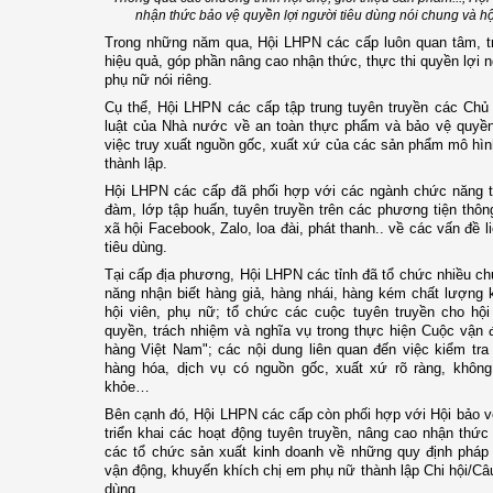
nhận thức bảo vệ quyền lợi người tiêu dùng nói chung và hộ
Trong những năm qua, Hội LHPN các cấp luôn quan tâm, tri
hiệu quả, góp phần nâng cao nhận thức, thực thi quyền lợi n
phụ nữ nói riêng.
Cụ thể, Hội LHPN các cấp tập trung tuyên truyền các Chủ
luật của Nhà nước về an toàn thực phẩm và bảo vệ quyền l
việc truy xuất nguồn gốc, xuất xứ của các sản phẩm mô hình
thành lập.
Hội LHPN các cấp đã phối hợp với các ngành chức năng tổ 
đàm, lớp tập huấn, tuyên truyền trên các phương tiện thông
xã hội Facebook, Zalo, loa đài, phát thanh.. về các vấn đề 
tiêu dùng.
Tại cấp địa phương, Hội LHPN các tỉnh đã tổ chức nhiều ch
năng nhận biết hàng giả, hàng nhái, hàng kém chất lượng
hội viên, phụ nữ; tổ chức các cuộc tuyên truyền cho hội
quyền, trách nhiệm và nghĩa vụ trong thực hiện Cuộc vận
hàng Việt Nam"; các nội dung liên quan đến việc kiểm tra
hàng hóa, dịch vụ có nguồn gốc, xuất xứ rõ ràng, khôn
khỏe…
Bên cạnh đó, Hội LHPN các cấp còn phối hợp với Hội bảo v
triển khai các hoạt động tuyên truyền, nâng cao nhận thức
các tổ chức sản xuất kinh doanh về những quy định pháp l
vận động, khuyến khích chị em phụ nữ thành lập Chi hội/Câu
dùng.