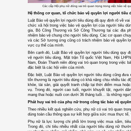
Các cấp Hội phụ nữ đóng vai trò quan trọng trong việc bảo vệ q
Hệ thống cơ quan, tổ chức bảo vệ quyền lợi người tiêu 
Luật Bảo vệ quyền lợi người tiêu dùng đã quy định rõ về va
chức xã hội trong việc bảo vệ quyền lợi của người tiêu d
gia, Bộ Công Thương và Sở Công Thương tại các địa ph
nhiệm bảo vệ chung cho người tiêu dùng. Các cơ quan chuy
và các Sở tương ứng cũng có trách nhiệm bảo vệ quyền lợi
vực cụ thể của mình.
Bên cạnh đó, Luật Bảo vệ quyền lợi người tiêu dùng quy đ
vệ người tiêu dùng, Mặt trận Tổ quốc Việt Nam, Hội LHPN
Nam, Đoàn Thanh niên đóng vai trò quan trọng trong việc bả
đặc biệt là các hội viên của mình.
Đặc biệt, Luật Bảo vệ quyền lợi người tiêu dùng cũng đưa r
tổn thương là người tiêu dùng có khả năng chịu nhiều tác độn
khỏe, tài sản, giải quyết tranh chấp tại thời điểm mua ho
vụ. Trong đó, người cao tuổi, người khuyết tật, người dâ
mang thai hoặc nuôi con dưới 36 tháng tuổi… là những ngườ
Phát huy vai trò của phụ nữ trong công tác bảo vệ quyền
Theo nhiều kết quả nghiên cứu, phụ nữ có vai trò quan trọ
dùng toàn cầu thông qua sự kết hợp giữa sức mua thực tế,
Phụ nữ là lực lượng chi phối lớn trong việc mua sắm, tiê
Trong đó, chi tiêu nhiều nhất của người tiêu dùng nữ thư