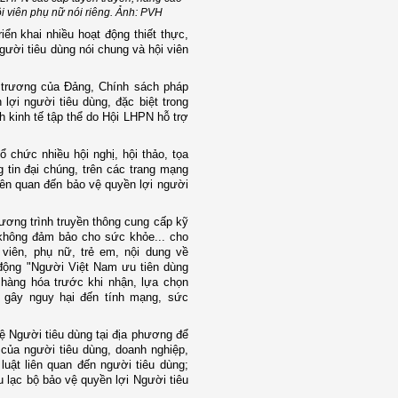
i viên phụ nữ nói riêng. Ảnh: PVH
ển khai nhiều hoạt động thiết thực,
gười tiêu dùng nói chung và hội viên
 trương của Đảng, Chính sách pháp
ợi người tiêu dùng, đặc biệt trong
 kinh tế tập thể do Hội LHPN hỗ trợ
chức nhiều hội nghị, hội thảo, tọa
 tin đại chúng, trên các trang mạng
liên quan đến bảo vệ quyền lợi người
ương trình truyền thông cung cấp kỹ
 không đảm bảo cho sức khỏe... cho
 viên, phụ nữ, trẻ em, nội dung về
 động "Người Việt Nam ưu tiên dùng
 hàng hóa trước khi nhận, lựa chọn
g gây nguy hại đến tính mạng, sức
ệ Người tiêu dùng tại địa phương để
 của người tiêu dùng, doanh nghiệp,
uật liên quan đến người tiêu dùng;
 lạc bộ bảo vệ quyền lợi Người tiêu