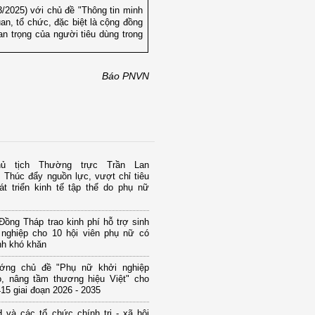
/2025) với chủ đề "Thông tin minh
uan, tổ chức, đặc biệt là cộng đồng
an trọng của người tiêu dùng trong
Báo PNVN
ủ tịch Thường trực Trần Lan
 Thúc đẩy nguồn lực, vượt chỉ tiêu
át triển kinh tế tập thể do phụ nữ
ồng Tháp trao kinh phí hỗ trợ sinh
 nghiệp cho 10 hội viên phụ nữ có
nh khó khăn
ớng chủ đề "Phụ nữ khởi nghiệp
o, nâng tầm thương hiệu Việt" cho
15 giai đoạn 2026 - 2035
và các tổ chức chính trị - xã hội