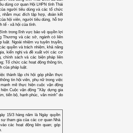
iêu dùng cơ quan Hội LHPN tỉnh Thái
 của người tiêu dùng và các tổ chức
h, nhằm mục đích tập hợp, đoàn kết
ủa hội viên, người tiêu dùng, hỗ trợ
 tế - xã hội của tỉnh.
Bình trong lĩnh vực bảo vệ quyền lợi
g Thương và các sở, ngành có liên
 luật. Ngoài nhiệm vụ tuyên truyền,
các quyền và trách nhiệm, khả năng
ia, kiến nghị và đề xuất với các cơ
 chính sách và các biện pháp liên
ng; Tổ chức các hoạt động thông tin,
h của pháp luật.
ệc thành lập chi hội góp phần thực
hông tin hội viên, phụ nữ trong việc
n mạnh mẽ thực hiện cuộc vận động
 hiện Cuộc vận động "Xây dựng gia
ấm, tiến bộ, hạnh phúc, văn minh" do
gày 15/3 hàng năm là Ngày quyền
h sự tham gia của các cơ quan Nhà
vào các hoạt động liên quan; góp
h.