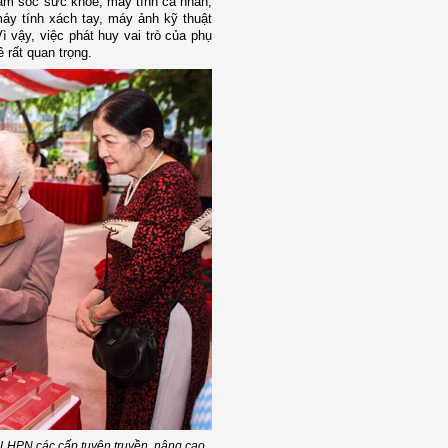
m sóc sức khỏe, máy tính cá nhân,
máy tính xách tay, máy ảnh kỹ thuật
Vì vậy, việc phát huy vai trò của phụ
 rất quan trọng.
i LHPN các cấp tuyên truyền, nâng cao