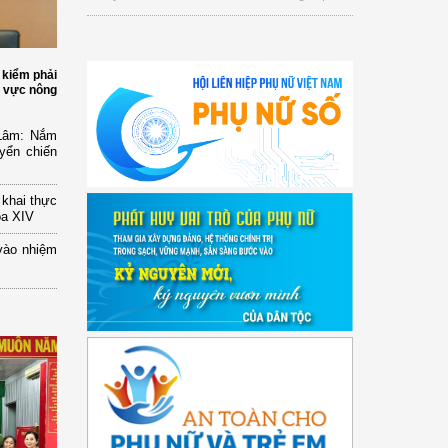
 kiểm phải
h vực nông
 Lâm: Nắm
yển chiến
n khai thực
óa XIV
vào nhiệm