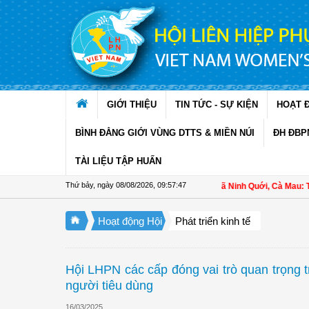
Truy cập nội dung luôn
GIỚI THIỆU
TIN TỨC - SỰ KIỆN
HOẠT 
BÌNH ĐẲNG GIỚI VÙNG DTTS & MIỀN NÚI
ĐH ĐBP
TÀI LIỆU TẬP HUẤN
Thứ bảy, ngày 08/08/2026
,
09:57:48
Hội LHPN xã Ninh Quới, Cà Mau: Tập huấn 
Hoạt động Hội
Phát triển kinh tế
Hội LHPN các cấp đóng vai trò quan trọng t
người tiêu dùng
16/03/2025