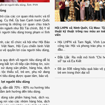
uyền lợi người tiêu dùng. Ảnh: PVH
dùng
i trò của các cơ quan nhà nước và tổ
ùng. Cụ thể, Ủy ban Cạnh tranh Quốc
ương là những cơ quan chịu trách
Hội LHPN xã Ninh Quới, Cà Mau: Tậ
ên ngành như Bộ Tài chính, Bộ Y tế
thuật kỹ thuật trồng rau màu an to
 người tiêu dùng trong phạm vi lĩnh
viên
Hội LHPN xã Tam Ngãi, Vĩnh Lo
ịnh, các tổ chức xã hội như Hội Bảo
công tác Hội và phong trào phụ 
 Việt Nam, Hội Cựu chiến binh Việt
đầu...
o vệ quyền lợi của người tiêu dùng,
Đắk Lắk: Ra mắt mô hình “Chi h
a quy định về người tiêu dùng dễ bị
số” tại xã Ea Kiết
g bất lợi về tiếp cận thông tin, sức
ặc sử dụng sản phẩm, hàng hóa, dịch
Đề án 938 nâng hiệu quả bảo vệ 
n tộc thiểu số, trẻ em, phụ nữ đang
trẻ em trong thời đại số
i tiêu dùng được quan tâm, bảo vệ.
 lợi người tiêu dùng
ng, dẫn dắt 70% - 80% xu hướng tiêu
 tầm ảnh hưởng đến tiêu dùng.
u dùng sản phẩm hàng hoá, dịch vụ.
ờng rơi vào các nhóm hàng hóa, dịch