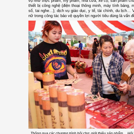
vụ như thực phẩm, mỹ phẩm, nhà cửa, xe cộ, sản phẩm chă
thiết bị công nghệ (điện thoại thông minh, máy tính bảng, 
số, tai nghe…); dịch vụ giáo dục, y tế, tài chính, du lịch… 
nữ trong công tác bảo vệ quyền lợi người tiêu dùng là vấn đề
Thông qua các chương trình hội chợ, giới thiệu sản phẩm..., Hộ