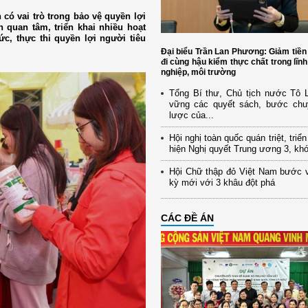
 có vai trò trong bảo vệ quyền lợi
 quan tâm, triển khai nhiều hoạt
c, thực thi quyền lợi người tiêu
Đại biểu Trần Lan Phương: Giảm tiền
đi cùng hậu kiểm thực chất trong lĩn
nghiệp, môi trường
Tổng Bí thư, Chủ tịch nước Tô
vững các quyết sách, bước chu
lược của...
Hội nghị toàn quốc quán triệt, triể
hiện Nghị quyết Trung ương 3, kh
Hội Chữ thập đỏ Việt Nam bước 
kỳ mới với 3 khâu đột phá
CÁC ĐỀ ÁN