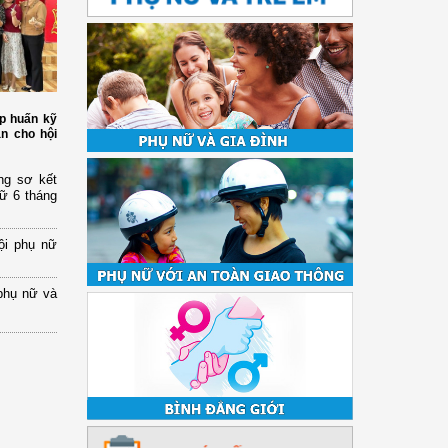
p huấn kỹ
àn cho hội
ng sơ kết
nữ 6 tháng
ội phụ nữ
phụ nữ và