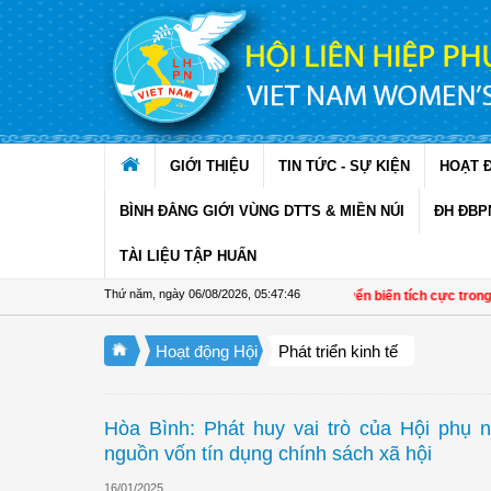
Truy cập nội dung luôn
GIỚI THIỆU
TIN TỨC - SỰ KIỆN
HOẠT 
BÌNH ĐẲNG GIỚI VÙNG DTTS & MIỀN NÚI
ĐH ĐBP
TÀI LIỆU TẬP HUẤN
Thứ năm, ngày 06/08/2026
,
05:47:46
Đề án 01 tạo chuyển biến tích cực trong phát
Hoạt động Hội
Phát triển kinh tế
Hòa Bình: Phát huy vai trò của Hội phụ n
nguồn vốn tín dụng chính sách xã hội
16/01/2025