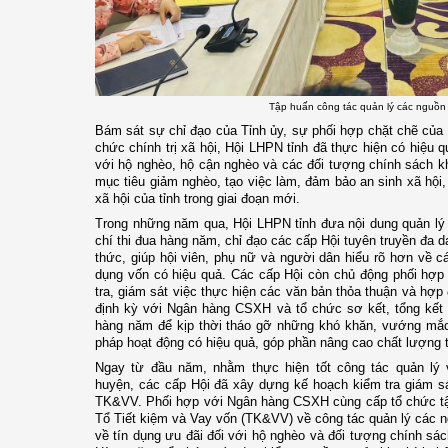
Tập huấn công tác quản lý các nguồn
Bám sát sự chỉ đạo của Tỉnh ủy, sự phối hợp chặt chẽ củ
chức chính trị xã hội, Hội LHPN tỉnh đã thực hiện có hiệu 
với hộ nghèo, hộ cận nghèo và các đối tượng chính sách k
mục tiêu giảm nghèo, tạo việc làm, đảm bảo an sinh xã hội, 
xã hội của tỉnh trong giai đoạn mới.
Trong những năm qua, Hội LHPN tỉnh đưa nội dung quản lý 
chí thi đua hàng năm, chỉ đạo các cấp Hội tuyên truyền đa 
thức, giúp hội viên, phụ nữ và người dân hiểu rõ hơn về c
dụng vốn có hiệu quả. Các cấp Hội còn chủ động phối hợ
tra, giám sát việc thực hiện các văn bản thỏa thuận và hợp
định kỳ với Ngân hàng CSXH và tổ chức sơ kết, tổng kết 
hàng năm để kịp thời tháo gỡ những khó khăn, vướng mắc p
pháp hoạt động có hiệu quả, góp phần nâng cao chất lượng t
Ngay từ đầu năm, nhằm thực hiện tốt công tác quản l
huyện, các cấp Hội đã xây dựng kế hoạch kiểm tra giám s
TK&VV. Phối hợp với Ngân hàng CSXH cùng cấp tổ chức tập
Tổ Tiết kiệm và Vay vốn (TK&VV) về công tác quản lý các n
về tín dụng ưu đãi đối với hộ nghèo và đối tượng chính sác