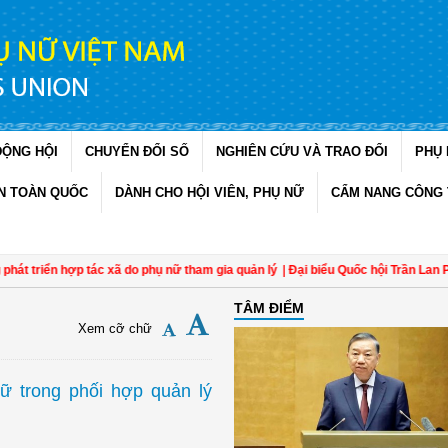
ĐỘNG HỘI
CHUYỂN ĐỔI SỐ
NGHIÊN CỨU VÀ TRAO ĐỔI
PHỤ 
N TOÀN QUỐC
DÀNH CHO HỘI VIÊN, PHỤ NỮ
CẨM NANG CÔNG 
 triển hợp tác xã do phụ nữ tham gia quản lý
| Đại biểu Quốc hội Trần Lan Phươ
TÂM ĐIỂM
Xem cỡ chữ
ữ trong phối hợp quản lý