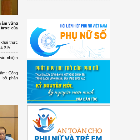
: Nắm vững
 lược của
n khai thực
óa XIV
vào nhiệm
Lâm: Công
t bộ phận