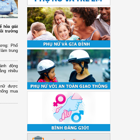
ể hòa giải
ôi trường
ương: Phổ
 làm trung
ành động
ằng nhiều
ụ nữ được
chống mua