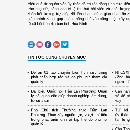
Hiệu quả từ nguồn vốn ủy thác đã có tác động tích cực đế
trào phụ nữ, nâng cao tỷ lệ thu hút hội viên và chất lượng
đoàn kết tương trợ giúp đỡ lẫn nhau, cùng giúp nhau ổn đ
giàu chính đang, góp phần không nhỏ vào công cuộc xây dự
tế xã hội trên địa bàn tỉnh Hòa Bình.
TIN TỨC CÙNG CHUYÊN MỤC
Đề án 01 tạo chuyển biến tích cực trong
NHCSXH 
phát triển hợp tác xã do phụ nữ tham gia
đồng hà
quản lý
người d
Đại biểu Quốc hội Trần Lan Phương: Quản
Cần nân
lý hải quan cần giúp doanh nghiệp làm đúng,
số để p
tự sửa sai
vay
Phó Chủ tịch Thường trực Trần Lan
TƯ Hội 
Phương: Thúc đẩy nguồn lực, vượt chỉ tiêu
ủy thác 
trong phát triển kinh tế tập thể do phụ nữ
tại Hưn
quản lý
Cần Thơ: