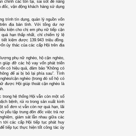
 chỉnh các tồn tại, sai sót để nâng
n đốc, vận động khách hàng sử dụng
g trình tín dụng, quản lý nguồn vốn
trên địa bàn tỉnh. Với tổng dư nợ
iều kiện cho chị em phụ nữ tiếp cận
 quá hạn thấp nhất, chỉ chiếm tỷ lệ
 tiết kiệm được 139.943 triệu đồng.
ốn ủy thác của các cấp Hội trên địa
 lượng phụ nữ nghèo, hộ cận nghèo,
 giúp đỡ các hộ vay vốn phát triển
 vốn có hiệu quả, đảm bảo “Không có
ông để ai bị bỏ lại phía sau”. Tính
 nghèo/cận nghèo (trong đó số hộ có
nữ được Hội giúp thoát cận nghèo là
nh.
c trong hệ thống Hội vẫn còn một số
dịch bệnh, rủi ro trong sản xuất kinh
ột số đơn vị vẫn còn nợ quá hạn, lãi
ủ yếu tập trung đôn đốc việc trả nợ
 nghiệm, giám sát lẫn nhau giữa các
n tới các cấp Hội tiếp tục phát huy
ể tiếp tục thực hiện tốt công tác ủy