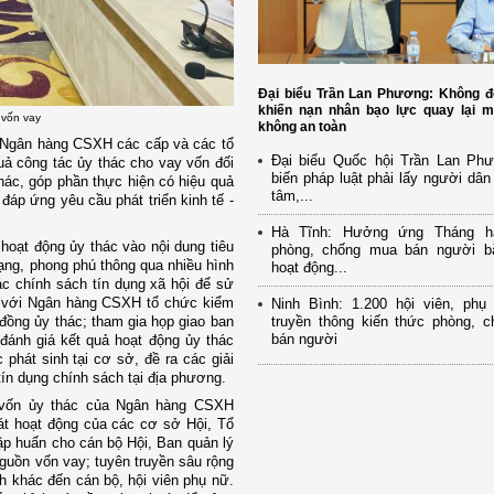
Đại biểu Trần Lan Phương: Không đ
khiến nạn nhân bạo lực quay lại m
 vốn vay
không an toàn
a Ngân hàng CSXH các cấp và các tổ
Đại biểu Quốc hội Trần Lan Ph
quả công tác ủy thác cho vay vốn đối
biến pháp luật phải lấy người dân
hác, góp phần thực hiện có hiệu quả
tâm,...
đáp ứng yêu cầu phát triển kinh tế -
Hà Tĩnh: Hưởng ứng Tháng h
hoạt động ủy thác vào nội dung tiêu
phòng, chống mua bán người b
dạng, phong phú thông qua nhiều hình
hoạt động...
ác chính sách tín dụng xã hội để sử
p với Ngân hàng CSXH tổ chức kiểm
Ninh Bình: 1.200 hội viên, ph
 đồng ủy thác; tham gia họp giao ban
truyền thông kiến thức phòng, 
bán người
đánh giá kết quả hoạt động ủy thác
hát sinh tại cơ sở, đề ra các giải
ín dụng chính sách tại địa phương.
ý vốn ủy thác của Ngân hàng CSXH
át hoạt động của các cơ sở Hội, Tổ
 huấn cho cán bộ Hội, Ban quản lý
guồn vốn vay; tuyên truyền sâu rộng
h khác đến cán bộ, hội viên phụ nữ.