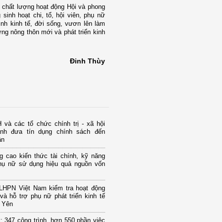
n chất lượng hoạt động Hội và phong
 sinh hoạt chi, tổ, hội viên, phụ nữ
ịnh kinh tế, đời sống, vươn lên làm
ng nông thôn mới và phát triển kinh
Đinh Thùy
và các tổ chức chính trị - xã hội
nh đưa tín dụng chính sách đến
ân
g cao kiến thức tài chính, kỹ năng
hụ nữ sử dụng hiệu quả nguồn vốn
LHPN Việt Nam kiểm tra hoạt động
và hỗ trợ phụ nữ phát triển kinh tế
g Yên
 347 công trình, hơn 550 phần việc