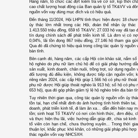
Hàng năm, tổ chức các đợt kiểm tra về cơ sở, kịp thời chấn
cao chất lượng hoạt động của Ban quản lý tổ TK&VV và đô
nguồn vốn vay đúng mục đích và có hiệu quả.
Đến tháng 11/2024, Hội LHPN tỉnh thực hiện được 18 chươn
ủy thác lớn nhất trong các Hội, đoàn thể nhận ủy thác 
1.413.550 triệu đồng, 659 tổ TK&VV; 27.033 hộ vay đã tạo đ
tín dụng chính sách để phát triển kinh tế. Là đơn vị có nợ
0,04%, lãi tồn đọng 867 triệu đồng, 27.146 hộ tham gia gửi
Qua đó đã chứng tỏ hiệu quả trong công tác quản lý nguồn v
bàn tỉnh.
Bên cạnh đó, hàng năm, các cấp Hội còn khảo sát, nắm số
hộ nghèo do phụ nữ làm chủ hộ để có giải pháp hướng dẫn
sản xuất, kinh doanh, chăn nuôi, trồng trọt, sử dụng nguồn
đối tượng đủ điều kiện, không được tiếp cận nguồn vốn; kh
riêng năm 2024, các cấp Hội giúp 1.566 hộ có phụ nữ thoát
phụ nữ được Hội giúp thoát nghèo là 913 hộ; số hộ có phụ 
653 hộ), qua đó góp phần giảm tỷ lệ hộ nghèo trên địa bàn tỉ
Tuy nhiên thời gian qua, công tác quản lý nguồn vốn ủy thá
tồn tại, hạn chế nhất định do ảnh hưởng tình hình thiên tai, 
doanh, phát triển kinh tế, đi làm ăn xa… dẫn đến hiện nay m
tồn; sinh hoạt Tổ TK&VV có nơi còn hình thức, đơn điệu, ch
và thực hiện thu lãi, việc hướng dẫn giúp đỡ, chia sẻ kinh
tổ viên còn hạn chế, chưa thường xuyên... Trong thời gia
thuận lợi, khắc phục khó khăn, có những giải pháp phù hợp đ
thác nguồn vốn vay NHCSXH.