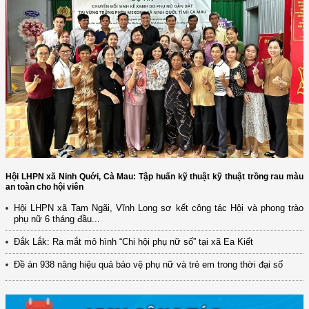
Hội LHPN xã Ninh Quới, Cà Mau: Tập huấn kỹ thuật kỹ thuật trồng rau màu
an toàn cho hội viên
Hội LHPN xã Tam Ngãi, Vĩnh Long sơ kết công tác Hội và phong trào
phụ nữ 6 tháng đầu...
(12/TB-HĐKH) V/v đăng ký, đề xuất nhiệm vụ Khoa học, công nghệ và
đổi mới ...
Đắk Lắk: Ra mắt mô hình “Chi hội phụ nữ số” tại xã Ea Kiết
(898/KH/ĐCT) Kế hoạch thực hiện Quyết định số 2415/QĐ-TTg ngày
Đề án 938 nâng hiệu quả bảo vệ phụ nữ và trẻ em trong thời đại số
31/10/2025 ...
(417/QĐ-BNNMT) Quyết định phê duyệt Chương trình mục tiêu quốc gia
xây dựng ...