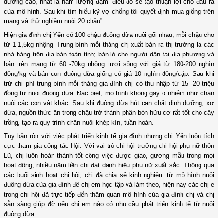
dưỡng cao, nhất là hàm lượng đạm, điều đó sẽ tạo thuận lợi cho đầu ra
của mô hình. Sau khi tìm hiểu kỹ vợ chống tôi quyết định mua giống trên
mạng và thử nghiệm nuôi 20 chậu”.
Hiện gia đình chị Yến có 100 chậu đuông dừa nuôi gối nhau, mỗi chậu cho
từ 1-1,5kg nhộng. Trung bình mỗi tháng chị xuất bán ra thị trường là các
nhà hàng trên địa bàn toàn tỉnh; bán lẻ cho người dân tại địa phương và
bán trên mạng từ 60 -70kg nhộng tươi sống với giá từ 180-200 nghìn
đồng/kg và bán con đuông dừa giống có giá 10 nghìn đồng/cặp. Sau khi
trừ chi phí trung bình mỗi tháng gia đình chị có thu nhập từ 15 -20 triệu
đồng từ nuôi đuông dừa. Đặc biệt, mô hình không gây ô nhiễm như chăn
nuôi các con vật khác. Sau khi đuông dừa hút cạn chất dinh dưỡng, xơ
dừa, nguồn thức ăn trong chậu trở thành phân bón hữu cơ rất tốt cho cây
trồng, tạo ra quy trình chăn nuôi khép kín, tuần hoàn.
Tuy bận rộn với việc phát triển kinh tế gia đình nhưng chị Yến luôn
tích
cực tham gia công tác Hội. Với vai trò chi hội trưởng chi hội phụ nữ thôn
Lũ, chị luôn hoàn thành tốt công việc được giao, gương mẫu trong mọi
hoạt động, nhiều năm liền chị đạt danh hiệu phụ nữ xuất sắc
.
Thông qua
các buổi sinh hoạt chi hội, chị đã chia sẻ kinh nghiệm từ mô hình nuôi
đuông dừa của gia đình để chị em học tập và làm theo, hiện nay các chị e
trong chi hội đã trực tiếp đến thăm quan mô hình của gia đình chị và chị
sẵn sàng giúp đỡ nếu chị em nào có nhu cầu phát triển kinh tế từ nuôi
đuông dừa.