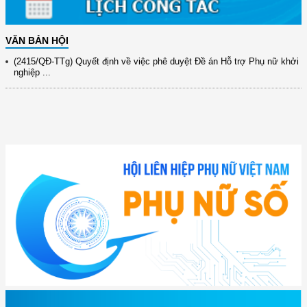
(891/KH-ĐCT) Kế hoạch thực hiện Nghị quyết số 72-NQ/TW ngày
9/9/2025 của Bộ ...
VĂN BẢN HỘI
(2415/QĐ-TTg) Quyết định về việc phê duyệt Đề án Hỗ trợ Phụ nữ khởi
nghiệp ...