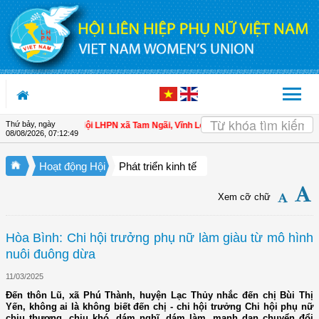
Truy cập nội dung luôn
Thứ bảy, ngày
 cho hội viên
| Hội LHPN xã Tam Ngãi, Vĩnh Long sơ kết công tác Hội và phong
08/08/2026
,
07:12:49
Hoạt động Hội
Phát triển kinh tế
Xem cỡ chữ
Hòa Bình: Chi hội trưởng phụ nữ làm giàu từ mô hình
nuôi đuông dừa
11/03/2025
Đến thôn Lũ, xã Phú Thành, huyện Lạc Thủy nhắc đến chị Bùi Thị
Yến, không ai là không biết đến chị - chi hội trưởng Chi hội phụ nữ
chịu thương, chịu khó, dám nghĩ, dám làm, mạnh dạn chuyển đổi