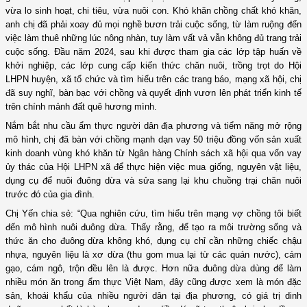
vừa lo sinh hoạt, chi tiêu, vừa nuôi con. Khó khăn chồng chất khó khăn,
anh chị đã phải xoay đủ mọi nghề bươn trải cuộc sống, từ làm ruộng đến
việc làm thuê
những lúc nông nhàn, tuy làm vất vả vẫn không đủ trang trải
cuộc sống. Đầu năm 2024, s
au khi được tham gia các lớp tập huấn về
khởi nghiệp, các lớp cung cấp kiến thức chăn nuôi, trồng trọt do Hội
LHPN huyện, xã tổ chức và tìm hiểu trên các trang báo, mạng xã hội, chị
đã suy nghĩ, bàn bạc với chồng và quyết định vươn lên phát triển kinh tế
trên chính mảnh đất quê hương mình.
Nắm bắt nhu cầu ẩm thực người dân địa phương và tiểm năng mở rộng
mô hình, chị đã bàn với chồng mạnh dạn vay 50 triệu đồng vốn sản xuất
kinh doanh vùng khó khăn từ Ngân hàng Chính sách xã hội qua vốn vay
ủy thác của Hội LHPN xã để thực hiện việc
mua giống, nguyên vật liệu,
dụng cụ để
nuôi đuông dừa
và sửa sang lại khu chuồng trại chăn nuôi
trước đó của gia đình.
Chị Yến chia sẻ: “Qua nghiên cứu, tìm hiểu trên mạng vợ chồng tôi biết
đến mô hình nuôi đuông dừa. Thấy rằng, để tạo ra môi trường sống và
thức ăn cho đuông dừa không khó, dụng cụ chỉ cần những chiếc chậu
nhựa, nguyên liệu là xơ dừa (thu gom mua lại từ các quán nước), cám
gạo, cám ngô, trộn đều lên là được. Hơn nữa đuông dừa dùng để làm
nhiều món ăn trong ẩm thực Việt Nam, đây cũng được xem là món đặc
sản, khoái khẩu của nhiều người dân tại địa phương, có giá trị dinh