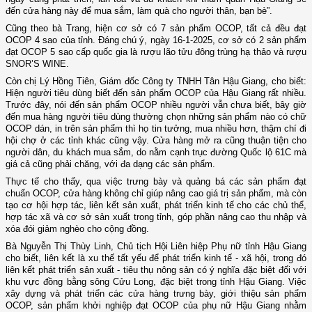
đến cửa hàng này để mua sắm, làm quà cho người thân, bạn bè”.
Cũng theo bà Trang, hiện cơ sở có 7 sản phẩm OCOP, tất cả đều đạt
OCOP 4 sao của tỉnh. Đáng chú ý, ngày 16-1-2025, cơ sở có 2 sản phẩm
đạt OCOP 5 sao cấp quốc gia là rượu lão tửu đông trùng hạ thảo và rượu
SNOR’S WINE.
Còn chị Lý Hồng Tiên, Giám đốc Công ty TNHH Tân Hậu Giang, cho biết:
Hiện người tiêu dùng biết đến sản phẩm OCOP của Hậu Giang rất nhiều.
Trước đây, nói đến sản phẩm OCOP nhiều người vẫn chưa biết, bây giờ
đến mua hàng người tiêu dùng thường chọn những sản phẩm nào có chữ
OCOP dán, in trên sản phẩm thì họ tin tưởng, mua nhiều hơn, thậm chí đi
hội chợ ở các tỉnh khác cũng vậy. Cửa hàng mở ra cũng thuận tiện cho
người dân, du khách mua sắm, do nằm cạnh trục đường Quốc lộ 61C mà
giá cả cũng phải chăng, với đa dạng các sản phẩm.
Thực tế cho thấy, qua việc trưng bày và quảng bá các sản phẩm đạt
chuẩn OCOP, cửa hàng không chỉ giúp nâng cao giá trị sản phẩm, mà còn
tạo cơ hội hợp tác, liên kết sản xuất, phát triển kinh tế cho các chủ thể,
hợp tác xã và cơ sở sản xuất trong tỉnh, góp phần nâng cao thu nhập và
xóa đói giảm nghèo cho cộng đồng.
Bà Nguyễn Thị Thùy Linh, Chủ tịch Hội Liên hiệp Phụ nữ tỉnh Hậu Giang
cho biết, liên kết là xu thế tất yếu để phát triển kinh tế - xã hội, trong đó
liên kết phát triển sản xuất - tiêu thụ nông sản có ý nghĩa đặc biệt đối với
khu vực đồng bằng sông Cửu Long, đặc biệt trong tỉnh Hậu Giang. Việc
xây dựng và phát triển các cửa hàng trưng bày, giới thiệu sản phẩm
OCOP, sản phẩm khởi nghiệp đạt OCOP của phụ nữ Hậu Giang nhằm