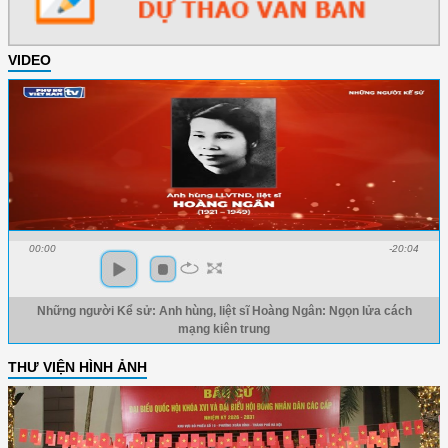
VIDEO
00:00
-20:04
Những người Kể sử: Anh hùng, liệt sĩ Hoàng Ngân: Ngọn lửa cách
mạng kiên trung
THƯ VIỆN HÌNH ẢNH