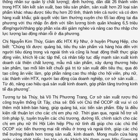
thống nhân sự quản lý chất lượng); định hướng, dẫn dắt 26 thành viên
trong HTX liên kết sản xuất, bao tiêu sản phẩm, sản xuất hơn 20 loại sản
phẩm khác nhau được tiêu thụ hơn 20 tỉnh, thành trên cả nước và có đơn
hàng xuất khẩu; giải quyết việc làm thường xuyên cho 65 lao động tại địa
phương với thu nhập ổn định với tiền lương bình quân khoảng 6,5 triệu
đồng/người/tháng góp phần xóa đói giảm nghèo và nâng cao thu nhập cho
lực lượng lao động nhàn rỗi ở địa phương.
Chị Nguyễn Kim Thùy, Giám đốc HTX Kỳ Như, ở huyện Phụng Hiệp, cho
biết: “Chúng tôi được quảng bá, tiêu thụ sản phẩm và hàng hóa đến với
người tiêu dùng trong và ngoài tỉnh và cũng là hoạt động thiết thực giúp
động viên, khích lệ các tập thể, cá nhân tiếp tục đẩy mạnh sản xuất kinh
doanh cải thiện chất lượng, mẫu mã sản phẩm, xây dựng thương hiệu
sản phẩm, tạo mối liên kết chuỗi giá trị từ sản xuất đến tiêu thụ, qua đó
tạo công ăn việc làm, góp phần nâng cao thu nhập cho hội viên, phụ nữ,
các thành viên HTX, người lao động của doanh nghiệp, cơ sở sản xuất…
Từ đó, nâng cao hiệu quả sản xuất kinh doanh, góp phần tăng trưởng kinh
tế địa phương”.
Tương tự bà Thùy, bà Võ Thị Phương Trang, Cơ sở sản xuất rượu thủ
công truyền thống Út Tây, chia sẻ: Đối với Chủ thể OCOP rất vui vì có
thêm một kênh bán hàng, giúp quảng bá, xúc tiến sản phẩm. Đây là điều
kiện rất thuận lợi cho các chị em phụ nữ. Thời gian qua, ngoài hỗ trợ về
tính pháp lý, tuyên truyền các chủ trương, đường lối, chính sách cho các
chị em phụ nữ thì Hội Liên hiệp Phụ nữ tỉnh đã giúp cho các chủ thể
OCOP xúc tiến thương mại rất nhiều ở trong và ngoài tỉnh, giúp các chủ
thể trưởng thành hơn trong sản xuất, kinh doanh. Mong muốn cửa hàng
ngày càng phát triển, lan tỏa và du khách khi tham quan Hậu Giang sẽ