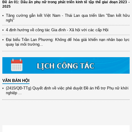
Đề án 01: Dấu ấn phụ nữ trong phát triển kinh tế tập thể giai đoạn 2023 -
2025
Tăng cường gắn kết Việt Nam - Thái Lan qua triển lãm "Đan kết hữu
nghị"
(12/TB-HĐKH) V/v đăng ký, đề xuất nhiệm vụ Khoa học, công nghệ và
4 định hướng về công tác Gia đình - Xã hội với các cấp Hội
đổi mới ...
Đại biểu Trần Lan Phương: Không để hòa giải khiến nạn nhân bạo lực
(898/KH/ĐCT) Kế hoạch thực hiện Quyết định số 2415/QĐ-TTg ngày
quay lại môi trường...
31/10/2025 ...
(417/QĐ-BNNMT) Quyết định phê duyệt Chương trình mục tiêu quốc gia
xây dựng ...
(891/KH-ĐCT) Kế hoạch thực hiện Nghị quyết số 72-NQ/TW ngày
9/9/2025 của Bộ ...
VĂN BẢN HỘI
(2415/QĐ-TTg) Quyết định về việc phê duyệt Đề án Hỗ trợ Phụ nữ khởi
nghiệp ...