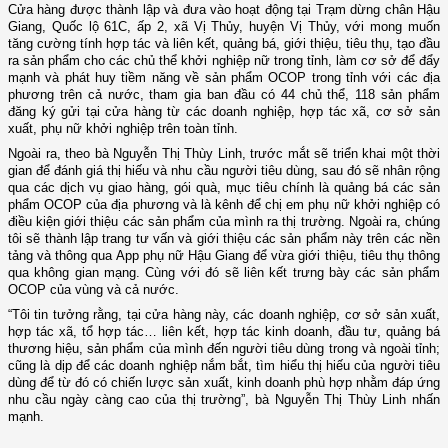
Cửa hàng được thành lập và đưa vào hoạt động tại Trạm dừng chân Hậu
Giang, Quốc lộ 61C, ấp 2, xã Vị Thủy, huyện Vị Thủy, với mong muốn
tăng cường tính hợp tác và liên kết, quảng bá, giới thiệu, tiêu thụ, tạo đầu
ra sản phẩm cho các chủ thể khởi nghiệp nữ trong tỉnh, làm cơ sở để đẩy
mạnh và phát huy tiềm năng về sản phẩm OCOP trong tỉnh với các địa
phương trên cả nước, tham gia ban đầu có 44 chủ thể, 118 sản phẩm
đăng ký gửi tại cửa hàng từ các doanh nghiệp, hợp tác xã, cơ sở sản
xuất, phụ nữ khởi nghiệp trên toàn tỉnh.
Ngoài ra, theo bà Nguyễn Thị Thùy Linh, trước mắt sẽ triển khai một thời
gian để đánh giá thị hiếu và nhu cầu người tiêu dùng, sau đó sẽ nhân rộng
qua các dịch vụ giao hàng, gói quà, mục tiêu chính là quảng bá các sản
phẩm OCOP của địa phương và là kênh để chị em phụ nữ khởi nghiệp có
điều kiện giới thiệu các sản phẩm của mình ra thị trường. Ngoài ra, chúng
tôi sẽ thành lập trang tư vấn và giới thiệu các sản phẩm này trên các nền
tảng và thông qua App phụ nữ Hậu Giang để vừa giới thiệu, tiêu thụ thông
qua không gian mạng. Cùng với đó sẽ liên kết trưng bày các sản phẩm
OCOP của vùng và cả nước.
“Tôi tin tưởng rằng, tại cửa hàng này, các doanh nghiệp, cơ sở sản xuất,
hợp tác xã, tổ hợp tác… liên kết, hợp tác kinh doanh, đầu tư, quảng bá
thương hiệu, sản phẩm của mình đến người tiêu dùng trong và ngoài tỉnh;
cũng là dịp để các doanh nghiệp nắm bắt, tìm hiểu thị hiếu của người tiêu
dùng để từ đó có chiến lược sản xuất, kinh doanh phù hợp nhằm đáp ứng
nhu cầu ngày càng cao của thị trường”, bà Nguyễn Thị Thùy Linh nhấn
mạnh.