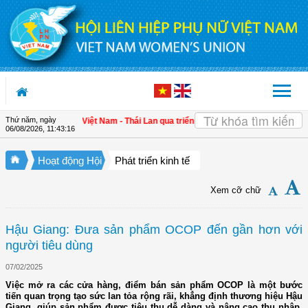
Truy cập nội dung luôn
Thứ năm, ngày
 cường gắn kết Việt Nam - Thái Lan qua triển lãm "Đan kết hữu nghị"
| 4 định h
06/08/2026
,
11:43:17
Hoạt động Hội
Phát triển kinh tế
Xem cỡ chữ
Hậu Giang: Đưa sản phẩm OCOP đến gần hơn với
người tiêu dùng
07/02/2025
Việc mở ra các cửa hàng, điểm bán sản phẩm OCOP là một bước
tiến quan trọng tạo sức lan tỏa rộng rãi, khẳng định thương hiệu Hậu
Giang, giúp sản phẩm được tiêu thụ dễ dàng và nâng cao thu nhập,