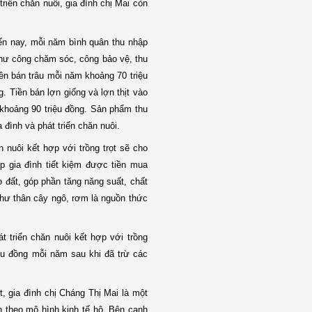
riển chăn nuôi, gia đình chị Mai còn
đến nay, mỗi năm bình quân thu nhập
 như công chăm sóc, công bảo vệ, thu
ền bán trâu mỗi năm khoảng 70 triệu
g. Tiền bán lợn giống và lợn thịt vào
i khoảng 90 triệu đồng. Sản phẩm thu
 đình và phát triển chăn nuôi.
n nuôi kết hợp với trồng trọt sẽ cho
p gia đình tiết kiệm được tiền mua
o đất, góp phần tăng năng suất, chất
như thân cây ngô, rơm là nguồn thức
t triển chăn nuôi kết hợp với trồng
iệu đồng mỗi năm sau khi đã trừ các
 gia đình chị Cháng Thị Mai là một
nh theo mô hình kinh tế hộ. Bên cạnh