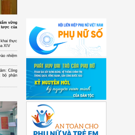
: Nắm vững
 lược của
n khai thực
óa XIV
vào nhiệm
Lâm: Công
t bộ phận