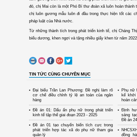
đó, chị Mai còn là một Phó Bí thư đoàn xã luôn hoàn thành 
chị luôn gương mẫu luôn đi đầu trong thực hiện tốt các 
pháp luật của Nhà nước.
Từ những thành tích trong phát triển kinh tế, chị Cháng 
biểu dương, khen ngợi và tặng nhiều giấy khen từ năm 2022
TIN TỨC CÙNG CHUYÊN MỤC
Đại biểu Trần Lan Phương: Đề nghị làm rõ
Phụ nữ Đ
cơ chế điều chỉnh tỷ lệ an toàn của ngân
kế khởi
hàng
hoàn cả
Đề án 01: Dấu ấn phụ nữ trong phát triển
Định hư
kinh tế tập thể giai đoạn 2023 - 2025
sáng tạ
Đề án 24
Đề án 01 tạo chuyển biến tích cực trong
phát triển hợp tác xã do phụ nữ tham gia
NHCSXH 
quản lý
đồng hà