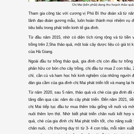
Chị Mai (bên phải) đang thu hoạch thảo quả
Tham gia công tác với cương vị Phó Bí thư đoàn xã từ nă
lãnh đạo đoàn gương mẫu, luôn hoàn thành mọi nhiệm vụ 
tiêu biểu trong phát triển kinh tế gia đình.
Từ đầu năm 2015, nhờ có diện tích rừng rộng và từ tiền v
trồng trên 2,5ha thảo quả, một loài cây dược liệu có giá trị
của Hà Giang.
Ngoài đầu tư trồng thảo quả, gia đình chị còn đầu tư trồn
phân hữu cơ bón cho cây trồng, chị đầu tư mua 2 con trâu, 2
chỉ, cần cù và ham học hỏi kinh nghiệm của những người đã
đàn gia cầm của gia đình chị Mai phát triển tốt và mang lại h
Từ năm 2020, sau 5 năm, thảo quả và chè của gia đình đã 
tăng dần qua các năm do cây phát triển. Đến năm 2021, ti
chị Mai tiếp tục đầu tư mua thêm trâu giống về nuôi và m
nuôi thêm lợn thịt. Nhờ biết phát triển chăn nuôi kết hợp v
quả, chè của gia đình chị Mai phát triển tốt, cho năng suấ
chăn nuôi, chị thường duy trì từ 3- 4 con trâu, mỗi năm xu