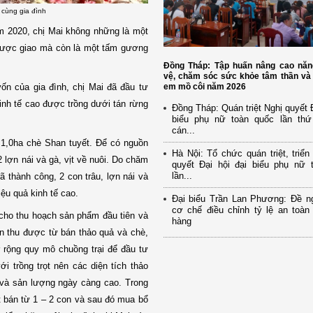
 cùng gia đình
m 2020, chị Mai không những là một
được giao mà còn là một tấm gương
Đồng Tháp: Tập huấn nâng cao năn
vệ, chăm sóc sức khỏe tâm thần và 
ốn của gia đình, chị Mai đã đầu tư
em mồ côi năm 2026
 kinh tế cao được trồng dưới tán rừng
Đồng Tháp: Quán triệt Nghị quyết Đ
biểu phụ nữ toàn quốc lần th
cán...
g 1,0ha chè Shan tuyết. Để có nguồn
Hà Nội: Tổ chức quán triệt, triển
 lợn nái và gà, vịt về nuôi. Do chăm
quyết Đại hội đại biểu phụ nữ 
lần...
 thành công, 2 con trâu, lợn nái và
iệu quả kinh tế cao.
Đại biểu Trần Lan Phương: Đề ng
cơ chế điều chỉnh tỷ lệ an toàn
cho thu hoạch sản phẩm đầu tiên và
hàng
ền thu được từ bán thảo quả và chè,
ở rộng quy mô chuồng trại để đầu tư
ới trồng trọt nên các diện tích thảo
t và sản lượng ngày càng cao. Trong
ất bán từ 1 – 2 con và sau đó mua bổ