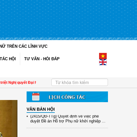
(12/TB-HĐKH) V/v đăng ký, đề xuất nhiệm
NỮ TRÊN CÁC LĨNH VỰC
vụ Khoa học, công nghệ và đổi mới ...
(898/KH/ĐCT) Kế hoạch thực hiện Quyết
TÁC HỘI
TƯ VẤN - HỎI ĐÁP
định số 2415/QĐ-TTg ngày 31/10/2025 ...
(417/QĐ-BNNMT) Quyết định phê duyệt
Chương trình mục tiêu quốc gia xây dựng
...
 Nghị quyết Đại hội đại biểu phụ nữ toàn quốc lần thứ XIV đến cán bộ Hội các cấ
(891/KH-ĐCT) Kế hoạch thực hiện Nghị
quyết số 72-NQ/TW ngày 9/9/2025 của Bộ
...
VĂN BẢN HỘI
(2415/QĐ-TTg) Quyết định về việc phê
duyệt Đề án Hỗ trợ Phụ nữ khởi nghiệp ...