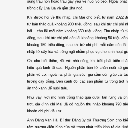
sung trâu non hoặc trâu gầy yếu về nuôi vỗ béo. Ngoài phát t
trồng cấy 1ha lúa và gần 1ha ngô.
Khi được hỏi về thu nhập, chị Mai cho biết, từ năm 2022 
từ bán thảo quả khoảng 900 triệu đồng, sau khi trừ chi phí
hái… còn lãi mỗi năm khoảng 650 triệu đồng. Thu nhập từ ti
đồng, sau khi trừ chi phí còn lãi khoảng khoảng 50 triệu đồn
khoảng 150 triệu đồng, sau khi trừ chi phí, mỗi năm còn lã
nhập từ cấy lúa và trồng ngô nhằm phục vụ cho sinh hoạt gia
Chị cho biết thêm, đối với nhà nông, khi biết phát triển chă
hiệu quả kinh tế cao. Nguồn phân bón từ chăn nuôi sẽ giú
phân vô cơ; ngoài ra, phân gia súc, gia cầm còn giúp cải tạ
lượng cây trồng. Bên cạnh đó, các sản phẩm từ trồng trọt 
ăn thô xanh để nuôi trâu.
Như vậy, với mô hình trồng thảo quả dưới tán rừng và phá
trọt, gia đình chị Mai đã có nguồn thu nhập khoảng 790 tr
khoản chi phí đầu tư.
Anh Đặng Văn Hà, Bí thư Đảng ủy xã Thượng Sơn cho biết,
tấm gương điển hình của xã trong phát triển kinh tế gia đì