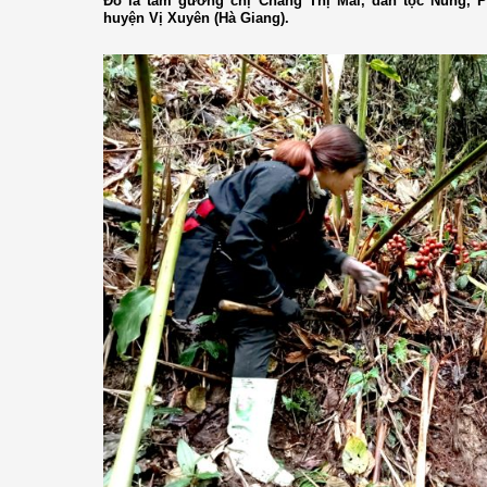
Đó là tấm gương chị Cháng Thị Mai, dân tộc Nùng, 
huyện Vị Xuyên (Hà Giang).