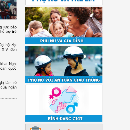
g lực bảo
hỗ trợ trẻ
ại hội đại
ứ XIV đến
 khai Nghị
toàn quốc
hị làm rõ
 của ngân