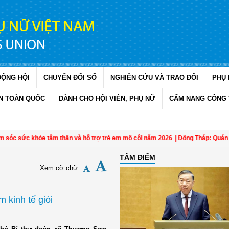
ĐỘNG HỘI
CHUYỂN ĐỔI SỐ
NGHIÊN CỨU VÀ TRAO ĐỔI
PHỤ 
N TOÀN QUỐC
DÀNH CHO HỘI VIÊN, PHỤ NỮ
CẨM NANG CÔNG 
c sức khỏe tâm thần và hỗ trợ trẻ em mồ côi năm 2026
| Đồng Tháp: Quán triệt
TÂM ĐIỂM
Xem cỡ chữ
 kinh tế giỏi