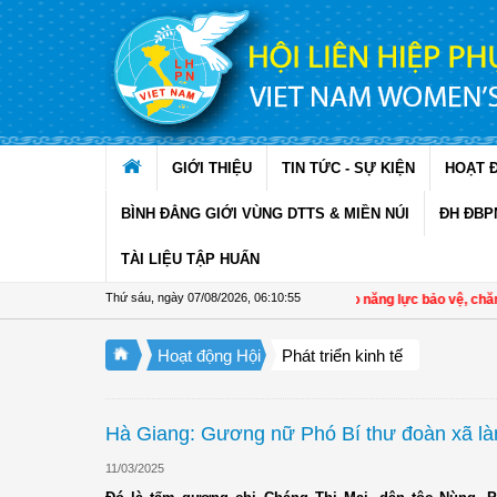
Truy cập nội dung luôn
GIỚI THIỆU
TIN TỨC - SỰ KIỆN
HOẠT 
BÌNH ĐẲNG GIỚI VÙNG DTTS & MIỀN NÚI
ĐH ĐBP
TÀI LIỆU TẬP HUẤN
Thứ sáu, ngày 07/08/2026
,
06:10:56
Đồng Tháp: Tập huấn nâng cao năng lực bảo vệ, chăm só
Hoạt động Hội
Phát triển kinh tế
Hà Giang: Gương nữ Phó Bí thư đoàn xã làm
11/03/2025