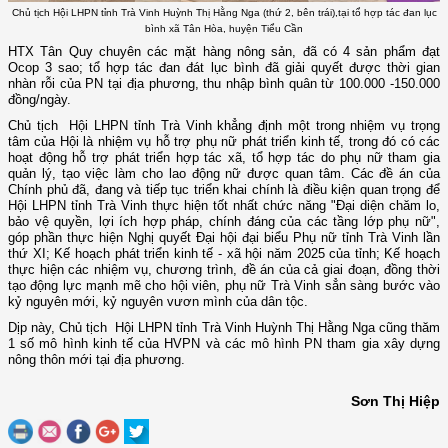
Chủ tịch Hội LHPN tỉnh Trà Vinh Huỳnh Thị Hằng Nga (thứ 2, bên trái),tại tổ hợp tác đan lục
bình xã Tân Hòa, huyện Tiểu Cần
HTX Tân Quy chuyên các mặt hàng nông sản, đã có 4 sản phẩm đạt
Ocop 3 sao; tổ hợp tác đan đát lục bình đã giải quyết được thời gian
nhàn rỗi của PN tại địa phương, thu nhập bình quân từ 100.000 -150.000
đồng/ngày.
Chủ tịch Hội LHPN tỉnh Trà Vinh khẳng định một trong nhiệm vụ trọng
tâm của Hội là nhiệm vụ hỗ trợ phụ nữ phát triển kinh tế, trong đó có các
hoạt động hỗ trợ phát triển hợp tác xã, tổ hợp tác do phụ nữ tham gia
quản lý, tạo việc làm cho lao động nữ
được quan tâm.
Các đề án của
Chính phủ đã, đang và
tiếp tục
triển khai chính là điều kiện quan trọng để
Hội
LHPN tỉnh Trà Vinh
thực hiện tốt nhất chức năng "Đại diện chăm lo,
bảo vệ quyền, lợi ích hợp pháp, chính đáng của các tầng lớp phụ nữ",
góp phần thực hiện Nghị quyết Đại hội đại biểu Phụ nữ tỉnh Trà Vinh lần
thứ XI; Kế hoạch phát triển kinh tế - xã hội năm 2025 của tỉnh; Kế hoạch
thực hiện các nhiệm vụ, chương trình, đề án của cả giai đoạn, đồng thời
tạo động lực mạnh mẽ cho hội viên, phụ nữ
Trà Vinh
sẳn sàng bước vào
kỷ nguyên mới, kỷ nguyên vươn mình của dân tộc
.
D
ịp này, Chủ tịch Hội LHPN tỉnh Trà Vinh Huỳnh Thị Hằng Nga cũng thăm
1 số mô hình kinh tế của HVPN và các mô hình PN tham gia xây dựng
nông thôn mới tại địa phương.
Sơn Thị Hiệp