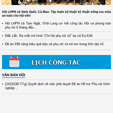
Hội LHPN xã Ninh Quới, Cà Mau: Tập huấn kỹ thuật kỹ thuật trồng rau màu
an toàn cho hội viên
Hội LHPN xã Tam Ngãi, Vĩnh Long sơ kết công tác Hội và phong trào
phụ nữ 6 tháng đầu...
(12/TB-HĐKH) V/v đăng ký, đề xuất nhiệm vụ Khoa học, công nghệ và
đổi mới ...
Đắk Lắk: Ra mắt mô hình “Chi hội phụ nữ số” tại xã Ea Kiết
(898/KH/ĐCT) Kế hoạch thực hiện Quyết định số 2415/QĐ-TTg ngày
Đề án 938 nâng hiệu quả bảo vệ phụ nữ và trẻ em trong thời đại số
31/10/2025 ...
(417/QĐ-BNNMT) Quyết định phê duyệt Chương trình mục tiêu quốc gia
xây dựng ...
(891/KH-ĐCT) Kế hoạch thực hiện Nghị quyết số 72-NQ/TW ngày
9/9/2025 của Bộ ...
VĂN BẢN HỘI
(2415/QĐ-TTg) Quyết định về việc phê duyệt Đề án Hỗ trợ Phụ nữ khởi
nghiệp ...