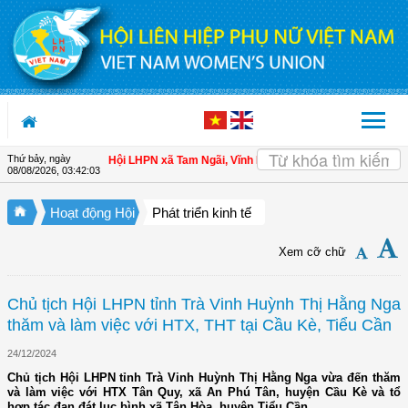
Truy cập nội dung luôn
Thứ bảy, ngày
n cho hội viên
| Hội LHPN xã Tam Ngãi, Vĩnh Long sơ kết công tác Hội và phon
08/08/2026
,
03:42:04
Hoạt động Hội
Phát triển kinh tế
Xem cỡ chữ
Chủ tịch Hội LHPN tỉnh Trà Vinh Huỳnh Thị Hằng Nga
thăm và làm việc với HTX, THT tại Cầu Kè, Tiểu Cần
24/12/2024
Chủ tịch Hội LHPN tỉnh Trà Vinh Huỳnh Thị Hằng Nga vừa đến thăm
và làm việc với HTX Tân Quy, xã An Phú Tân, huyện Cầu Kè và tổ
hợp tác đan đát lục bình xã Tân Hòa, huyện Tiểu Cần.