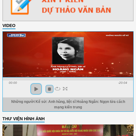
VIDEO
00:00
-20:04
Những người Kể sử: Anh hùng, liệt sĩ Hoàng Ngân: Ngọn lửa cách
mạng kiên trung
THƯ VIỆN HÌNH ẢNH