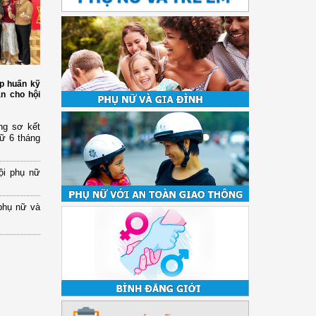
p huấn kỹ
àn cho hội
ng sơ kết
nữ 6 tháng
ội phụ nữ
phụ nữ và