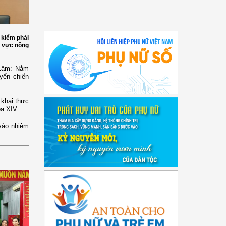
(12/TB-HĐKH) V/v đăng ký, đề xuất nhiệm
vụ Khoa học, công nghệ và đổi mới ...
 kiểm phải
h vực nông
(898/KH/ĐCT) Kế hoạch thực hiện Quyết
định số 2415/QĐ-TTg ngày 31/10/2025 ...
 Lâm: Nắm
yển chiến
(417/QĐ-BNNMT) Quyết định phê duyệt
Chương trình mục tiêu quốc gia xây dựng
...
n khai thực
óa XIV
(891/KH-ĐCT) Kế hoạch thực hiện Nghị
quyết số 72-NQ/TW ngày 9/9/2025 của Bộ
vào nhiệm
...
(2415/QĐ-TTg) Quyết định về việc phê
duyệt Đề án Hỗ trợ Phụ nữ khởi nghiệp ...