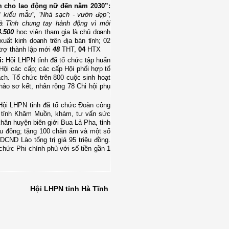
 làm cho lao động nữ đến năm 2030”:
 kiểu mẫu”, “Nhà sạch - vườn đẹp”
;
à Tĩnh chung tay hành động vì môi
4.500
học viên tham gia
là chủ doanh
ất kinh doanh trên địa bàn tỉnh; 02
trợ thành lập mới
48
THT,
04
HTX
i:
Hội LHPN tỉnh đã tổ chức t
ập huấn
Hội các cấp; các cấp Hội phối hợp tổ
ách. Tổ chức trên 800 cuộc sinh hoạt
hảo sơ kết, nhân rộng 78 Chi hội phụ
Hội LHPN tỉnh đã tổ chức Đoàn công
ữ tỉnh Khăm Muồn,
khám,
tư vấn sức
hăn huyện biên giới Bua Lả Pha, tỉnh
iệu đồng;
tặng 100 chăn ấm và một số
ND Lào tổng trị giá 95 triệu đồng.
chức Phi chính phủ với số tiền gần 1
Hội LHPN tỉnh Hà Tĩnh