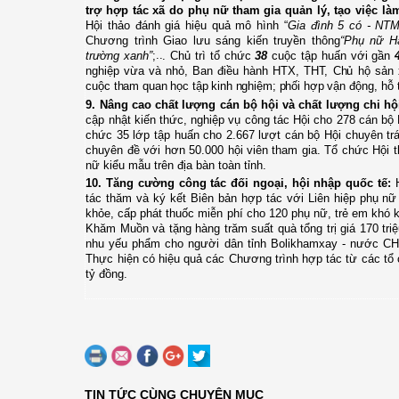
trợ hợp tác xã do phụ nữ tham gia quản lý, tạo việc
Hội thảo đánh giá hiệu quả mô hình “
Gia đình 5 có - NTM
Chương trình Giao lưu sáng kiến truyền thông
“Phụ nữ H
..
trường xanh”
;
.
Chủ trì tổ chức
38
cuộc tập huấn với gần
nghiệp vừa và nhỏ, Ban điều hành HTX, THT, Chủ hộ sản xu
cuộc tham quan học tập kinh nghiệm; phối hợp
vận động, hỗ 
9. Nâng cao chất lượng cán bộ hội và chất lượng chi hộ
cập nhật kiến thức, nghiệp vụ công tác Hội cho 278 cán bộ 
chức 35 lớp tập huấn cho 2.667 lượt cán bộ Hội chuyên tr
chuyên đề với hơn 50.000 hội viên tham gia. Tổ chức Hội t
nữ kiểu mẫu trên địa bàn toàn tỉnh.
10.
Tăng cường công tác đối ngoại, hội nhập quốc tế:
tác thăm và ký kết Biên bản hợp tác với Liên hiệp phụ n
khỏe, cấp phát thuốc miễn phí cho 120 phụ nữ, trẻ em khó k
Khăm Muồn
và tặng hàng trăm suất quà tổng trị giá 170 tr
nhu yếu phẩm cho người dân tỉnh Bolikhamxay - nước CHDC
Thực hiện có hiệu quả các Chương trình hợp tác từ các tổ 
tỷ đồng.
TIN TỨC CÙNG CHUYÊN MỤC