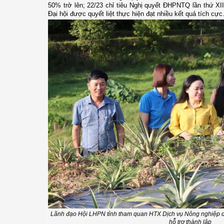
50% trở lên; 22/23 chỉ tiêu Nghị quyết ĐHPNTQ lần thứ
XII
Đại hội được quyết liệt thực hiện đạt nhiều kết quả tích cực
Lãnh đạo Hội LHPN tỉnh tham quan HTX Dịch vụ Nông nghiệp 
hỗ trợ thành lập