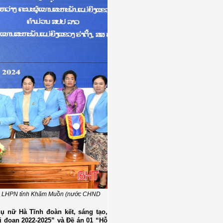
 Hội LHPN tỉnh Khăm Muồn (nước CHND
hụ nữ Hà Tĩnh đoàn kết, sáng tạo,
i đoạn 2022-2025” và
Đề án 01 “Hỗ