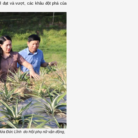
I
đạt và
vượt, c
ác khâu đột phá của
.
dứa Đức Lĩnh do Hội phụ nữ vận động,