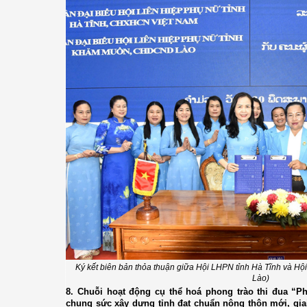
Ký kết biên bản thỏa thuận giữa Hội LHPN tỉnh Hà Tĩnh và
Lào)
8. Chuỗi hoạt động cụ thể hoá p
hong trào thi đua “P
chung sức xây dựng tỉnh đạt chuẩn nông thôn mới, gia