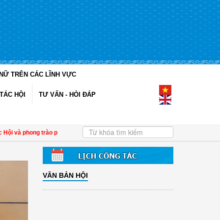
NỮ TRÊN CÁC LĨNH VỰC
TÁC HỘI
TƯ VẤN - HỎI ĐÁP
à phong trào phụ nữ 6 tháng đầu năm 2026
| Đề án 938 nâng hiệu quả bảo vệ phụ
VĂN BẢN HỘI