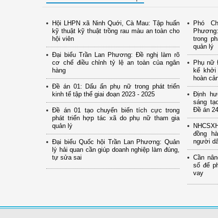
Hội LHPN xã Ninh Quới, Cà Mau: Tập huấn
Phó Ch
kỹ thuật kỹ thuật trồng rau màu an toàn cho
Phương:
hội viên
trong ph
quản lý
Đại biểu Trần Lan Phương: Đề nghị làm rõ
cơ chế điều chỉnh tỷ lệ an toàn của ngân
Phụ nữ Đ
hàng
kế khởi
hoàn cả
Đề án 01: Dấu ấn phụ nữ trong phát triển
kinh tế tập thể giai đoạn 2023 - 2025
Định hư
sáng tạ
Đề án 24
Đề án 01 tạo chuyển biến tích cực trong
phát triển hợp tác xã do phụ nữ tham gia
quản lý
NHCSXH 
đồng hà
người d
Đại biểu Quốc hội Trần Lan Phương: Quản
lý hải quan cần giúp doanh nghiệp làm đúng,
tự sửa sai
Cần nân
số để p
vay