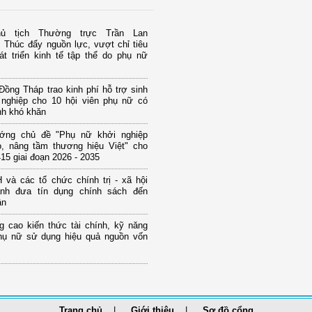
ủ tịch Thường trực Trần Lan
 Thúc đẩy nguồn lực, vượt chỉ tiêu
át triển kinh tế tập thể do phụ nữ
ồng Tháp trao kinh phí hỗ trợ sinh
 nghiệp cho 10 hội viên phụ nữ có
nh khó khăn
ớng chủ đề "Phụ nữ khởi nghiệp
o, nâng tầm thương hiệu Việt" cho
15 giai đoạn 2026 - 2035
và các tổ chức chính trị - xã hội
nh đưa tín dụng chính sách đến
ân
g cao kiến thức tài chính, kỹ năng
hụ nữ sử dụng hiệu quả nguồn vốn
Trang chủ
Giới thiệu
Sơ đồ cổng