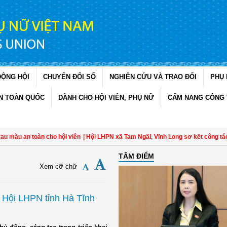
ĐỘNG HỘI
CHUYỂN ĐỔI SỐ
NGHIÊN CỨU VÀ TRAO ĐỔI
PHỤ 
N TOÀN QUỐC
DÀNH CHO HỘI VIÊN, PHỤ NỮ
CẨM NANG CÔNG 
an toàn cho hội viên
| Hội LHPN xã Tam Ngãi, Vĩnh Long sơ kết công tác Hội v
TÂM ĐIỂM
Xem cỡ chữ
a Hội LHPN tỉnh Hà Tĩnh