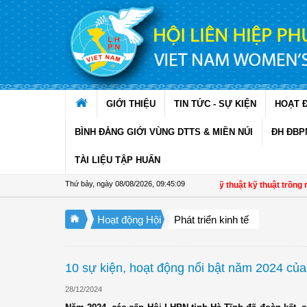
Truy cập nội dung luôn
GIỚI THIỆU
TIN TỨC - SỰ KIỆN
HOẠT 
BÌNH ĐẲNG GIỚI VÙNG DTTS & MIỀN NÚI
ĐH ĐBP
TÀI LIỆU TẬP HUẤN
Thứ bảy, ngày 08/08/2026
,
09:45:10
Hội LHPN xã Ninh Quới, Cà Mau: Tập huấn kỹ thuật kỹ thuật trồng rau màu 
Hoạt động Hội
Phát triển kinh tế
10 sự kiện, hoạt động nổi bật năm 2024 củ
28/12/2024