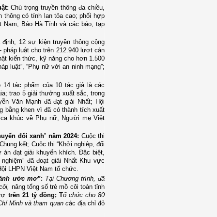
ật:
Chú trọng truyền thông đa chiều,
hông có tính lan tỏa cao; phối hợp
ệt Nam, Báo Hà Tĩnh và các báo, tạp
 định, 12 sự kiện truyền thông cộng
- pháp luật cho trên 212.940 lượt cán
hật kiến thức, kỹ năng cho hơn 1.500
áp luật”, “Phụ nữ với an ninh mạng”;
 14 tác phẩm của 10 tác giả là các
a; trao 5 giải thưởng xuất sắc, trong
ễn Văn Mạnh đã đạt giải Nhất;
Hội
bằng khen vì đã có thành tích xuất
 ca khúc về Phụ nữ, Người mẹ Việt
huyển đổi xanh
”
năm 2024:
Cuộc thi
 Chung kết
; Cuộc thi “Khởi nghiệp, đổi
 án đạt giải khuyến khích. Đặc biệt,
nghiệm” đã đoạt giải Nhất Khu vực
 Hội LHPN Việt Nam tổ chức.
cánh ước mơ”
:
Tại Chương trình, đã
 côi,
nâng tổng số trẻ mồ côi toàn tỉnh
trợ
trên 21 tỷ đồng; T
ổ chức cho 80
Chí Minh và tham quan c
ác địa chỉ đỏ