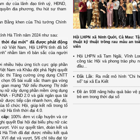
am dự của lãnh đạo tỉnh uỷ, HĐND,
 quyền địa phương, thu hút sự tham
hận Bằng khen của Thủ tướng Chính
 tỉnh Hà Tĩnh năm 2024 như sau:
Hội LHPN xã Ninh Quới, Cà Mau: Tậ
thuật kỹ thuật trồng rau màu an to
 thời đại mới” đã được phát động
viên
ụ nữ Việt Nam, Hội LHPN tỉnh đã bổ
ình” n
hằm làm rõ bản sắc của người
Hội LHPN xã Tam Ngãi, Vĩnh Lo
công tác Hội và phong trào phụ 
ới nhiều hiệu ứng tích cực góp phần
đầu...
iệt Nam và Khâu đột phá Nghị quyết
c thi Tăng cường ứng dụng CNTT
Đắk Lắk: Ra mắt mô hình “Chi h
 chọn 05 bài xuất sắc tham gia vòng
số” tại xã Ea Kiết
g gian mạng “
Nữ tiểu thương Thị trấn
 phụ nữ xây dựng phần mềm ứng dụng
Đề án 938 nâng hiệu quả bảo vệ 
 ANA - FUND 2.0 và giải ngân qua tài
trẻ em trong thời đại số
nữ được tiếp cận nhanh hơn, đầy đủ,
a tổ chức Hội, giúp kết nối trong tổ
nữ Hà tĩnh thời đại 4.0.
c cấp:
100% đơn vị cấp huyện và cơ
hị quyết Đại hội đại biểu phụ nữ các
 vượt. V
ới sự quyết tâm, đoàn kết
và
 Hà Tĩnh đã đạt được nhiều kết quả
XVI đạt và vượt, 5/6 chỉ tiêu đạt từ