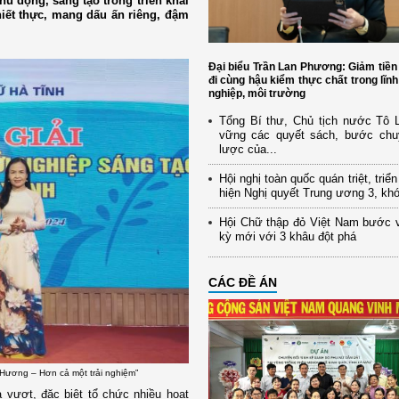
ủ động, sáng tạo trong triển khai
hiết thực, mang dấu ấn riêng, đậm
Đại biểu Trần Lan Phương: Giảm tiền
đi cùng hậu kiểm thực chất trong lĩn
nghiệp, môi trường
Tổng Bí thư, Chủ tịch nước Tô
vững các quyết sách, bước chu
lược của...
Hội nghị toàn quốc quán triệt, triể
hiện Nghị quyết Trung ương 3, kh
Hội Chữ thập đỏ Việt Nam bước 
kỳ mới với 3 khâu đột phá
CÁC ĐỀ ÁN
Hương – Hơn cả một trải nghiệm”
à vượt, đặc biệt tổ chức nhiều hoạt