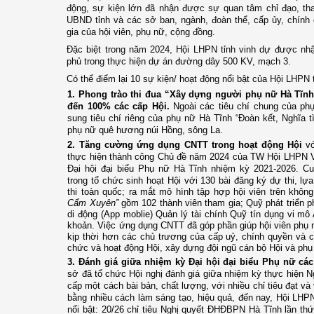
động, sự kiện lớn đã nhận được sự quan tâm chỉ đạo, th
UBND tỉnh và các sở ban, ngành, đoàn thể, cấp ủy, chính
gia của hội viên, phụ nữ, cộng đồng.
Đặc biệt trong năm 2024, Hội LHPN tỉnh vinh dự được n
phủ trong thực hiện dự án đường dây 500 KV, mạch 3.
Có thể điểm lại 10 sự kiện/ hoạt động nổi bật của Hội LHPN
1. Phong trào thi đua “Xây dựng người phụ nữ Hà Tĩnh
đến 100% các cấp Hội.
Ngoài các tiêu chí chung của ph
sung tiêu chí riêng của phụ nữ Hà Tĩnh “Đoàn kết, Nghĩa t
phụ nữ quê hương núi Hồng, sông La.
2.
Tăng cường ứng dụng CNTT trong hoạt động Hội
v
thực hiện thành công Chủ đề năm 2024 của TW Hội LHPN V
Đại hội đại biểu Phụ nữ Hà Tĩnh nhiệm kỳ 2021-2026.
Cuộ
trong tổ chức sinh hoạt Hội với 130 bài
đăng ký dự thi, lựa
thi toàn quốc; ra mắt mô hình tập hợp hội viên trên khôn
Cẩm Xuyên”
gồm 102 thành viên tham gia; Quỹ phát triển
di động (App moblie) Quản lý tài chính Quỹ tín dụng vi mô
khoản. Việc ứng dụng CNTT đã góp phần giúp hội viên phụ 
kịp thời hơn các chủ trương của cấp uỷ, chính quyền và củ
chức và hoạt động Hội, xây dựng đội ngũ cán bộ Hội và phụ 
3. Đánh giá giữa nhiệm kỳ Đại hội đại biểu Phụ nữ cá
sở
đã
tổ chức Hội nghị đánh giá giữa nhiệm kỳ thực hiện Ng
cấp một cách bài bản,
chất lượng,
với
nhiều chỉ tiêu đạt và
bằng nhiều cách làm sáng tạo,
hiệu quả,
đến nay, Hội LHPN
nổi bật:
20/26 chỉ tiêu Nghị quyết ĐHĐBPN Hà Tĩnh lần thứ 