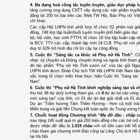
4.
Đa dạng hoá công tác tuyên truyền, giáo dục pháp lu
tăng cường ứng dụng CNTT xây dựng các sản phẩm truyền t
đăng tải 250 tin bài trên các Web TW Hội, Báo Phụ nữ Vi
chí khác.
Các cấp Hội LHPN tỉnh phối hợp tổ chức 02 phiên toà giả
đồng, 748 lớp tập huấn/buổi tuyên truyền phổ biến giáo dục 
bộ, hội viên, học sinh PTTH; tổ chức 18 lớp tập huấn cập n
là BCV, TTV các cấp; thành lập mới 24 CLB “Phụ nữ với ph
duy trì 629 mô hình địa chỉ tin cậy tại cộng đồng.
5.
Cuộc thi “Sáng tác ca khúc về Phụ nữ Hà Tĩnh”
:
Có
nhạc sỹ chuyên và không chuyên trong và ngoài tỉnh tham gi
đó tác phẩm “Phụ nữ Hà Tĩnh vươn xa” của tác giả Nguy
LHPN tỉnh được Đoàn Chủ tịch TW Hội LHPN Việt Nam tặng 
sắc
trong tổ chức triển khai thực hiện Cuộc thi
“Sáng tác
Nam”.
6
.
Cuộc thi “Phụ nữ Hà Tĩnh khởi nghiệp sáng tạo và c
thu hút
48 dự án/ý tưởng tham gia,
có
8
dự án lọt vào vòng
mới sáng tạo” của tỉnh, có 01 dự án đạt giải nhất và 01 dự
Dự án “Trầm hương Tâm Thiên Hương - Hơn cả một trải 
Miền trung và giải Nhì Chung kết toàn quốc do Trung ương
7. Chuỗi hoạt động Chương trình
“Mẹ đỡ đầu - chắp 
trao tặng 145 suất quà trị giá 250 triệu đồng cho các trẻ mồ
được nhận đỡ đầu là
1.019 cháu
với số tiền cam kết hỗ 
cháu tham gia chương trình Báo công tại Lăng Chủ tịch Hồ 
tại Hà Nội
.