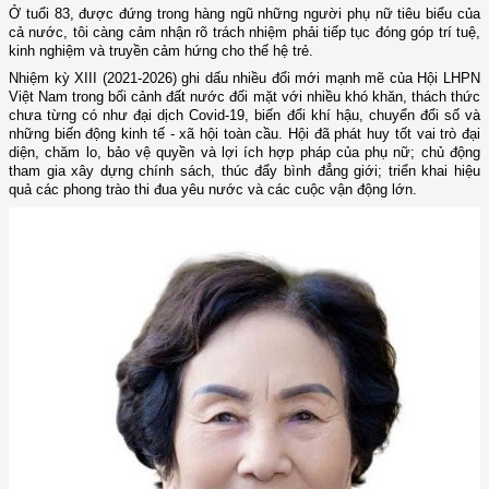
Ở tuổi 83, được đứng trong hàng ngũ những người phụ nữ tiêu biểu của
cả nước, tôi càng cảm nhận rõ trách nhiệm phải tiếp tục đóng góp trí tuệ,
kinh nghiệm và truyền cảm hứng cho thế hệ trẻ.
Nhiệm kỳ XIII (2021-2026) ghi dấu nhiều đổi mới mạnh mẽ của Hội LHPN
Việt Nam trong bối cảnh đất nước đối mặt với nhiều khó khăn, thách thức
chưa từng có như đại dịch Covid-19, biến đổi khí hậu, chuyển đổi số và
những biến động kinh tế - xã hội toàn cầu. Hội đã phát huy tốt vai trò đại
diện, chăm lo, bảo vệ quyền và lợi ích hợp pháp của phụ nữ; chủ động
tham gia xây dựng chính sách, thúc đẩy bình đẳng giới; triển khai hiệu
quả các phong trào thi đua yêu nước và các cuộc vận động lớn.