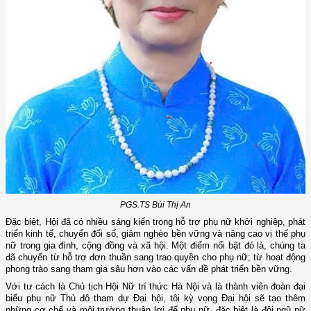
PGS.TS Bùi Thị An
Đặc biệt, Hội đã có nhiều sáng kiến trong hỗ trợ phụ nữ khởi nghiệp, phát
triển kinh tế, chuyển đổi số, giảm nghèo bền vững và nâng cao vị thế phụ
nữ trong gia đình, cộng đồng và xã hội. Một điểm nổi bật đó là, chúng ta
đã chuyển từ hỗ trợ đơn thuần sang trao quyền cho phụ nữ; từ hoạt động
phong trào sang tham gia sâu hơn vào các vấn đề phát triển bền vững.
Với tư cách là Chủ tịch Hội Nữ trí thức Hà Nội và là thành viên đoàn đại
biểu phụ nữ Thủ đô tham dự Đại hội, tôi kỳ vọng Đại hội sẽ tạo thêm
những cơ chế và môi trường thuận lợi để phụ nữ, đặc biệt là đội ngũ nữ