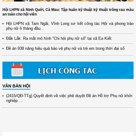
Hội LHPN xã Ninh Quới, Cà Mau: Tập huấn kỹ thuật kỹ thuật trồng rau màu
an toàn cho hội viên
Hội LHPN xã Tam Ngãi, Vĩnh Long sơ kết công tác Hội và phong trào
phụ nữ 6 tháng đầu...
(12/TB-HĐKH) V/v đăng ký, đề xuất nhiệm vụ Khoa học, công nghệ và
đổi mới ...
Đắk Lắk: Ra mắt mô hình “Chi hội phụ nữ số” tại xã Ea Kiết
(898/KH/ĐCT) Kế hoạch thực hiện Quyết định số 2415/QĐ-TTg ngày
Đề án 938 nâng hiệu quả bảo vệ phụ nữ và trẻ em trong thời đại số
31/10/2025 ...
(417/QĐ-BNNMT) Quyết định phê duyệt Chương trình mục tiêu quốc gia
xây dựng ...
(891/KH-ĐCT) Kế hoạch thực hiện Nghị quyết số 72-NQ/TW ngày
9/9/2025 của Bộ ...
VĂN BẢN HỘI
(2415/QĐ-TTg) Quyết định về việc phê duyệt Đề án Hỗ trợ Phụ nữ khởi
nghiệp ...