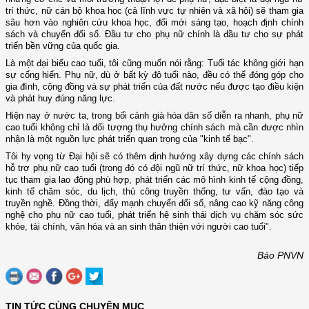
trí thức, nữ cán bộ khoa học (cả lĩnh vực tự nhiên và xã hội) sẽ tham gia
sâu hơn vào nghiên cứu khoa học, đổi mới sáng tạo, hoạch định chính
sách và chuyển đổi số. Đầu tư cho phụ nữ chính là đầu tư cho sự phát
triển bền vững của quốc gia.
Là một đại biểu cao tuổi, tôi cũng muốn nói rằng: Tuổi tác không giới hạn
sự cống hiến. Phụ nữ, dù ở bất kỳ độ tuổi nào, đều có thể đóng góp cho
gia đình, cộng đồng và sự phát triển của đất nước nếu được tạo điều kiện
và phát huy đúng năng lực.
Hiện nay ở nước ta, trong bối cảnh già hóa dân số diễn ra nhanh, phụ nữ
cao tuổi không chỉ là đối tượng thụ hưởng chính sách mà cần được nhìn
nhận là một nguồn lực phát triển quan trọng của "kinh tế bạc".
Tôi hy vọng từ Đại hội sẽ có thêm định hướng xây dựng các chính sách
hỗ trợ phụ nữ cao tuổi (trong đó có đội ngũ nữ trí thức, nữ khoa học) tiếp
tục tham gia lao động phù hợp, phát triển các mô hình kinh tế cộng đồng,
kinh tế chăm sóc, du lịch, thủ công truyền thống, tư vấn, đào tạo và
truyền nghề. Đồng thời, đẩy mạnh chuyển đổi số, nâng cao kỹ năng công
nghệ cho phụ nữ cao tuổi, phát triển hệ sinh thái dịch vụ chăm sóc sức
khỏe, tài chính, văn hóa và an sinh thân thiện với người cao tuổi".
Báo PNVN
TIN TỨC CÙNG CHUYÊN MỤC