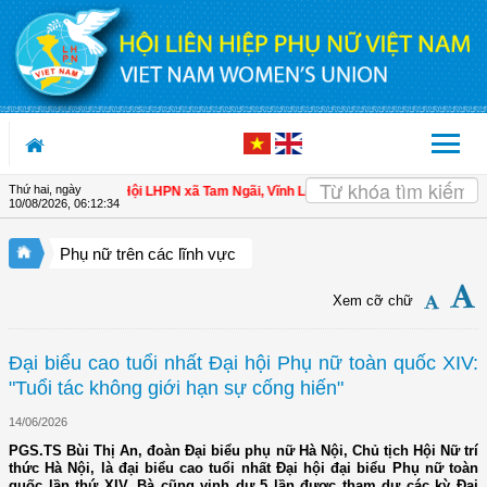
Truy cập nội dung luôn
Thứ hai, ngày
cho hội viên
| Hội LHPN xã Tam Ngãi, Vĩnh Long sơ kết công tác Hội và phong 
10/08/2026
,
06:12:35
Phụ nữ trên các lĩnh vực
Xem cỡ chữ
Đại biểu cao tuổi nhất Đại hội Phụ nữ toàn quốc XIV:
"Tuổi tác không giới hạn sự cống hiến"
14/06/2026
PGS.TS Bùi Thị An, đoàn Đại biểu phụ nữ Hà Nội, Chủ tịch Hội Nữ trí
thức Hà Nội, là đại biểu cao tuổi nhất Đại hội đại biểu Phụ nữ toàn
quốc lần thứ XIV. Bà cũng vinh dự 5 lần được tham dự các kỳ Đại