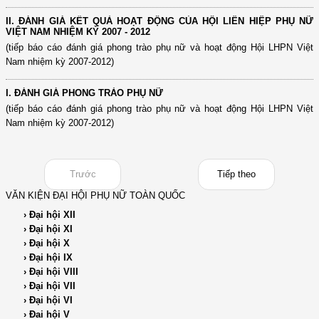
II. ĐÁNH GIÁ KẾT QUẢ HOẠT ĐỘNG CỦA HỘI LIÊN HIỆP PHỤ NỮ
VIỆT NAM NHIỆM KỲ 2007 - 2012
(tiếp báo cáo đánh giá phong trào phụ nữ và hoạt động Hội LHPN Việt
Nam nhiệm kỳ 2007-2012)
I. ĐÁNH GIÁ PHONG TRÀO PHỤ NỮ
(tiếp báo cáo đánh giá phong trào phụ nữ và hoạt động Hội LHPN Việt
Nam nhiệm kỳ 2007-2012)
Trước
Tiếp theo
VĂN KIỆN ĐẠI HỘI PHỤ NỮ TOÀN QUỐC
› Đại hội XII
› Đại hội XI
› Đại hội X
› Đại hội IX
› Đại hội VIII
› Đại hội VII
› Đại hội VI
› Đai hội V