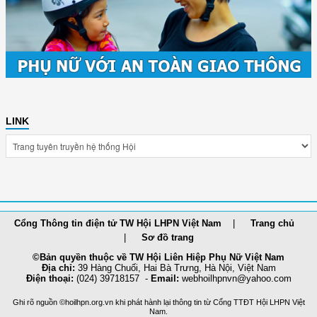
LINK
Cổng Thông tin điện tử TW Hội LHPN Việt Nam
Trang chủ
Sơ đồ trang
©Bản quyền thuộc về TW Hội Liên Hiệp Phụ Nữ Việt Nam
Địa chỉ:
39 Hàng Chuối, Hai Bà Trưng, Hà Nội, Việt Nam
Điện thoại:
(024) 39718157 -
Email:
webhoilh
pnvn@yahoo.com
Ghi rõ nguồn ©hoilhpn.org.vn khi phát hành lại thông tin từ Cổng TTÐT Hội LHPN Việt
Nam.