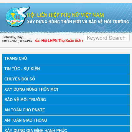
Skip to Content
Saturday, Day
ch bệnh
| Thanh Hóa: Hội LHPN Thọ Xuân tích cực góp phần nâng cao tỷ lệ ngườ
08/08/2026
,
09:44:48
TRANG CHỦ
TIN TỨC - SỰ KIỆN
CHUYỂN ĐỔI SỐ
XÂY DỰNG NÔNG THÔN MỚI
BẢO VỆ MÔI TRƯỜNG
AN TOÀN CHO PN&TE
AN TOÀN GIAO THÔNG
XÂY DỰNG GIA ĐÌNH HẠNH PHÚC