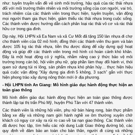
như: tuyên truyền vấn đề vệ sinh môi trường, hậu quả của rác thải nhựa
đối với môi trường thiên nhiên và môi trường sống của con người, vai trò,
trách nhiệm của các thành viên trong thực hiện, tuyên truyền, vận động
mọi người tham gia thực hiện, giảm thiểu rác thải nhựa trong cuộc sống.
Các thành viên được hướng dẫn cách phân loại rác thải vô cơ và rác thải
hữu cơ trong gia đình.
Dịp này, Hội LHPN xã Ea Nam và xã Cư Mốt đã tặng 150 làn nhựa đi chợ
cho thành viên của 02 mô hình; đồng thời các thành viên thu gom và bán
được 105 kg rác thải nhựa, tiền thu được dùng để xây dựng quỹ hoạt
động và giúp đỡ các thành viên trong mô hình có hoàn cảnh khó khăn.
Đây là một hoạt động có ý nghĩa, nhằm nâng cao ý thức bảo vệ môi
trường trong cán bộ, hội viên phụ nữ, góp phần làm thay đổi hành vi, thói
quen sử dụng túi ni lông, sản phẩm nhựa khó phân hủy… thực hiện hiệu
quả cuộc vận động “Xây dựng gia đình 5 không, 3 sạch” gắn với thực
hiện phong trào xây dựng nông thôn mới ở địa phương.
- Hội LHPN tỉnh An Giang: Mô hình giáo dục hành động thực hiện an
toàn giao thông
Mô hình điểm giáo dục hành động thực hiện an toàn giao thông được
thành lập tại thị trấn Phú Mỹ, huyện Phú Tân với
47 thành viên.
Các thành viên là những hội viên, phụ nữ
bán hàng rong
, bán thực
phẩm
bằng xe đẩy
và những
nam giới
hành nghề xe ôm
thường xuyên
chở
khách
có nguy cơ xảy ra rủi ro cao về tai nạn giao thông. Các thành viên
đã được học tập, tìm hiểu các nội dung Luật Giao thông đường bộ, các
quy định về đảm bảo an toàn cho bản thân, người đi cùng và những