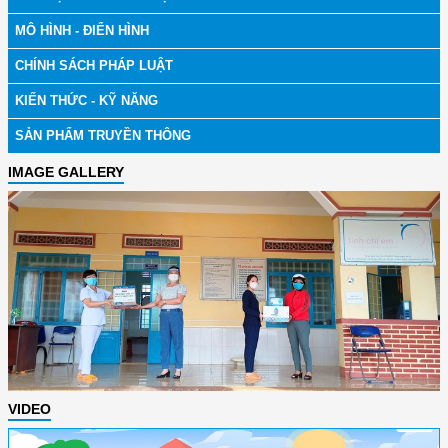
MÔ HÌNH - ĐIỂN HÌNH
CHÍNH SÁCH PHÁP LUẬT
KIẾN THỨC - KỸ NĂNG
SẢN PHẨM TRUYỀN THÔNG
IMAGE GALLERY
VIDEO