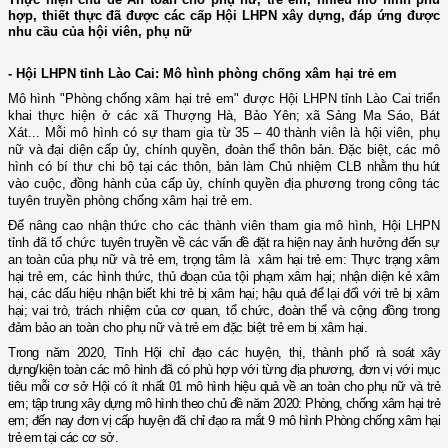
hợp, thiết thực đã được các cấp Hội LHPN xây dựng, đáp ứng được
nhu cầu của hội viên, phụ nữ
- Hội LHPN tỉnh Lào Cai: Mô hình phòng chống xâm hại trẻ em
Mô hình "Phòng chống xâm hại trẻ em" được Hội LHPN tỉnh Lào Cai triển
khai thực hiện ở các xã Thượng Hà, Bảo Yên; xã Sảng Ma Sáo, Bát
Xát... Mỗi mô hình có sự tham gia từ 35 – 40 thành viên là hội viên, phụ
nữ và đại diện cấp ủy, chính quyền, đoàn thể thôn bản. Đặc biệt, các mô
hình có bí thư chi bộ tại các thôn, bản làm Chủ nhiệm CLB
nhằm thu hút
vào cuộc, đồng hành của cấp ủy, chính quyền địa phương trong công tác
tuyên truyền phòng chống xâm hại trẻ em.
Để nâng cao nhận thức cho các thành viên tham gia mô hình, Hội LHPN
tỉnh đã tổ chức
t
uyên truyền về các vấn đề đặt ra hiện nay ảnh hưởng đến sự
an toàn của phụ nữ và trẻ em, trọng tâm là xâm hại trẻ em: Thực trạng xâm
hại trẻ em, các hình thức, thủ đoạn của tội phạm xâm hại; nhận diện kẻ xâm
hại, các dấu hiệu nhận biết khi trẻ bị xâm hại; hậu quả để lại đối với trẻ bị xâm
hại; vai trò, trách nhiệm của cơ quan, tổ chức, đoàn thể và cộng đồng trong
đảm bảo an toàn cho phụ nữ và trẻ em đặc biệt trẻ em bị xâm hại.
Trong năm 2020, Tỉnh Hội chỉ đạo các huyện, thị, thành phố
rà soát xây
dựng/kiện toàn các mô hình đã có phù hợp với từng địa phương, đơn vị với mục
tiêu mỗi cơ sở Hội có ít nhất 01 mô hình hiệu quả về an toàn cho phụ nữ và trẻ
em; tập trung xây dựng mô hình theo chủ đề năm 2020: Phòng, chống xâm hại trẻ
em; đến nay đơn vị cấp huyện đã chỉ đạo ra mắt 9 mô hình Phòng chống xâm hại
trẻ em tại các cơ sở.