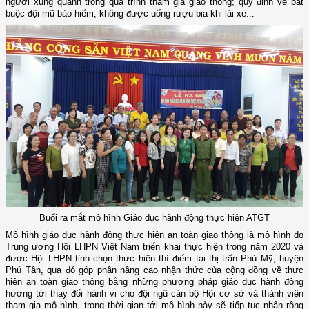
người xung quanh trong quá trình tham gia giao thông; quy định về bắt
buộc đội mũ bảo hiểm, không được uống rượu bia khi lái xe...
Buổi ra mắt mô hình Giáo dục hành động thực hiện ATGT
Mô hình giáo dục hành động thực hiện an toàn giao thông là mô hình do
Trung ương Hội LHPN Việt Nam triển khai thực hiện trong năm 2020 và
được Hội LHPN tỉnh chọn thực hiện thí điểm tại thị trấn Phú Mỹ, huyện
Phú Tân, qua đó góp phần nâng cao nhận thức của cộng đồng về thực
hiện an toàn giao thông bằng những
phương pháp giáo dục hành động
hướng tới thay đổi hành vi cho đội ngũ cán bộ Hội cơ sở và thành viên
tham gia
mô hình
, trong thời gian tới mô hình này sẽ tiếp tục nhân rộng