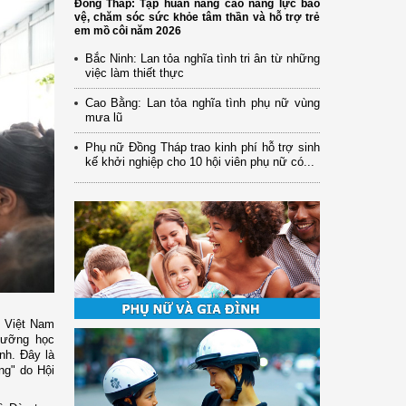
Đồng Tháp: Tập huấn nâng cao năng lực bảo
vệ, chăm sóc sức khỏe tâm thần và hỗ trợ trẻ
em mồ côi năm 2026
Bắc Ninh: Lan tỏa nghĩa tình tri ân từ những
việc làm thiết thực
Cao Bằng: Lan tỏa nghĩa tình phụ nữ vùng
mưa lũ
Phụ nữ Đồng Tháp trao kinh phí hỗ trợ sinh
kế khởi nghiệp cho 10 hội viên phụ nữ có...
N Việt Nam
dưỡng học
nh. Đây là
ng" do Hội