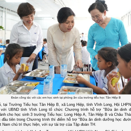
Đoàn công tác với các em học sinh tại phòng ăn của trường tiểu học Tân Hiệp B
, tại Trường Tiểu học Tân Hiệp B, xã Long Hiệp, tỉnh Vĩnh Long, Hội LHP
 với UBND tỉnh Vĩnh Long tổ chức Chương trình hỗ trợ "Bữa ăn dinh 
nh cho học sinh 3 trường Tiểu học: Long Hiệp A, Tân Hiệp B và Châu Thà
 đầu tiên trong Chương trình thí điểm hỗ trợ "Bữa ăn dinh dưỡng học đườ
 Nam chủ trì thực hiện, với sự tài trợ của Tập đoàn TH.