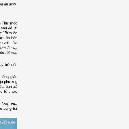
ữa ăn dinh
h Thư (học
sau đó lại
rợ "Bữa ăn
ược ăn bán
ều với sữa
cơm ăn tại
n rất vui,
ay trở nên
không giấu
địa phương
địa bàn xã
ệc tổ chức
 lượt, vừa
n uống tốt