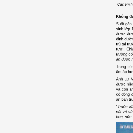
Các em họ
Không đơ
Suốt gần 
sinh lớp 
được đưa 
dinh dưỡn
trú tại t
tươi. Ch
trường có
ăn được n
Trong tiế
ấm áp hơn
Anh Lư V
được niềm
và con an
có đông đ
ăn bán trú
"
Trước đâ
vất vả vừ
hơn, sức 