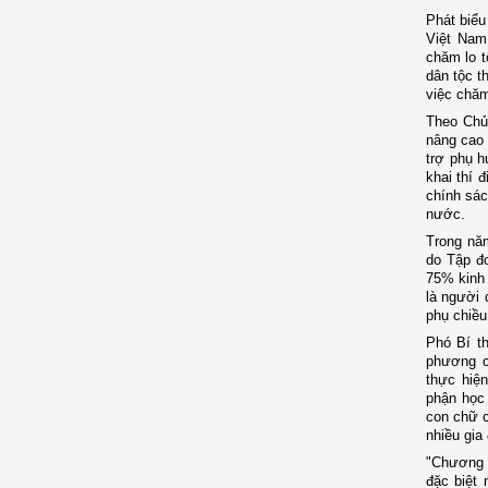
Phát biể
Việt Nam
chăm lo t
dân tộc t
việc chăm 
Theo Chủ 
nâng cao 
trợ phụ h
khai thí 
chính sá
nước.
Trong năm
do Tập đo
75% kinh 
là người 
phụ chiều
Phó Bí th
phương c
thực hiện
phận học 
con chữ c
nhiều gia
"Chương t
đặc biệt