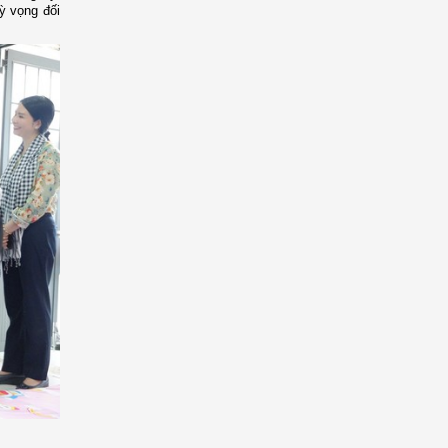
ỳ vọng đối