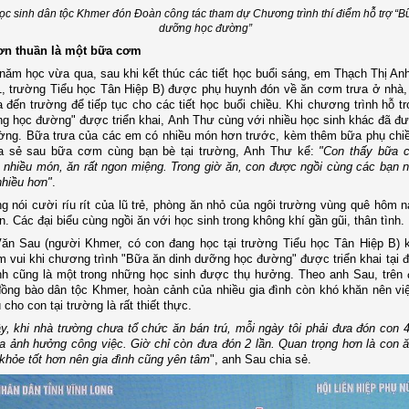
c sinh dân tộc Khmer đón Đoàn công tác tham dự Chương trình thí điểm hỗ trợ “B
dưỡng học đường”
n thuần là một bữa cơm
năm học vừa qua, sau khi kết thúc các tiết học buổi sáng, em Thạch Thị An
1, trường Tiểu học Tân Hiệp B) được phụ huynh đón về ăn cơm trưa ở nhà, 
đến trường để tiếp tục cho các tiết học buổi chiều. Khi chương trình hỗ t
g học đường" được triển khai, Anh Thư cùng với nhiều học sinh khác đã đ
rường. Bữa trưa của các em có nhiều món hơn trước, kèm thêm bữa phụ chi
ia sẻ sau bữa cơm cùng bạn bè tại trường, Anh Thư kể:
"Con thấy bữa 
 nhiều món, ăn rất ngon miệng. Trong giờ ăn, con được ngồi cùng các bạn nê
hiều hơn"
.
ng nói cười ríu rít của lũ trẻ, phòng ăn nhỏ của ngôi trường vùng quê hôm n
. Các đại biểu cùng ngồi ăn với học sinh trong không khí gần gũi, thân tình.
ăn Sau (người Khmer, có con đang học tại trường Tiểu học Tân Hiệp B) 
 vui khi chương trình "Bữa ăn dinh dưỡng học đường" được triển khai tại 
h cũng là một trong những học sinh được thụ hưởng. Theo anh Sau, trên 
ồng bào dân tộc Khmer, hoàn cảnh của nhiều gia đình còn khó khăn nên vi
 cho con tại trường là rất thiết thực.
y, khi nhà trường chưa tổ chức ăn bán trú, mỗi ngày tôi phải đưa đón con 4
a ảnh hưởng công việc. Giờ chỉ còn đưa đón 2 lần. Quan trọng hơn là con ă
khỏe tốt hơn nên gia đình cũng yên tâm
", anh Sau chia sẻ.