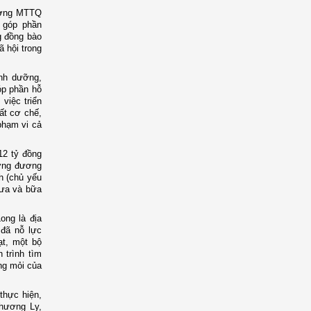
 ương MTTQ
 góp phần
g đồng bào
ã hội trong
inh dưỡng,
óp phần hỗ
việc triển
ất cơ chế,
phạm vi cả
12 tỷ đồng
ương đương
h (chủ yếu
rưa và bữa
ong là địa
 đã nỗ lực
ạt, một bộ
 trình tìm
ng mỏi của
thực hiện,
Phương Ly,