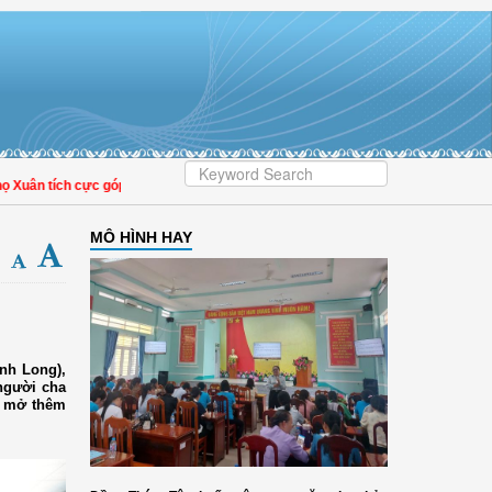
tích cực góp phần nâng cao tỷ lệ người dân tham gia bảo hiểm y tế
MÔ HÌNH HAY
nh Long),
người cha
g mở thêm