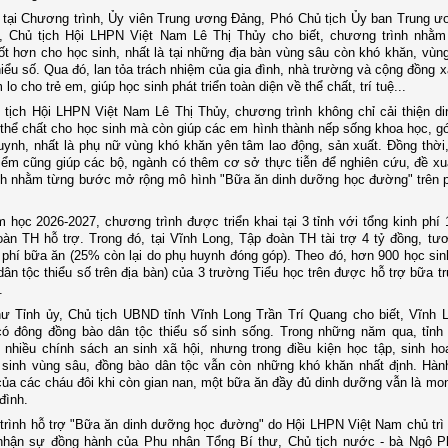
u tại Chương trình, Ủy viên Trung ương Đảng, Phó Chủ tịch Ủy ban Trung
, Chủ tịch Hội LHPN Việt Nam Lê Thị Thủy cho biết, chương trình nhằm
ốt hơn cho học sinh, nhất là tại những địa bàn vùng sâu còn khó khăn, vùn
hiểu số. Qua đó, lan tỏa trách nhiệm của gia đình, nhà trường và cộng đồng x
lo cho trẻ em, giúp học sinh phát triển toàn diện về thể chất, trí tuệ...
tịch Hội LHPN Việt Nam Lê Thị Thủy, chương trình không chỉ cải thiện d
thể chất cho học sinh mà còn giúp các em hình thành nếp sống khoa học, g
uynh, nhất là phụ nữ vùng khó khăn yên tâm lao động, sản xuất. Đồng thời, 
điểm cũng giúp các bộ, ngành có thêm cơ sở thực tiễn để nghiên cứu, đề xu
ch nhằm từng bước mở rộng mô hình "Bữa ăn dinh dưỡng học đường" trên 
 học 2026-2027, chương trình được triển khai tại 3 tỉnh với tổng kinh phí 
àn TH hỗ trợ. Trong đó, tại Vĩnh Long, Tập đoàn TH tài trợ 4 tỷ đồng, t
phí bữa ăn (25% còn lại do phụ huynh đóng góp). Theo đó, hơn 900 học sin
dân tộc thiểu số trên địa bàn) của 3 trường Tiểu học trên được hỗ trợ bữa t
.
ư Tỉnh ủy, Chủ tịch UBND tỉnh Vĩnh Long Trần Trí Quang cho biết, Vĩnh L
ó đông đồng bào dân tộc thiểu số sinh sống. Trong những năm qua, tỉnh
 nhiều chính sách an sinh xã hội, nhưng trong điều kiện học tập, sinh ho
sinh vùng sâu, đồng bào dân tộc vẫn còn những khó khăn nhất định. Hành
ủa các cháu đôi khi còn gian nan, một bữa ăn đầy đủ dinh dưỡng vẫn là mo
 đình.
rình hỗ trợ "Bữa ăn dinh dưỡng học đường" do Hội LHPN Việt Nam chủ trì 
 nhận sự đồng hành của Phu nhân Tổng Bí thư, Chủ tịch nước - bà Ngô 