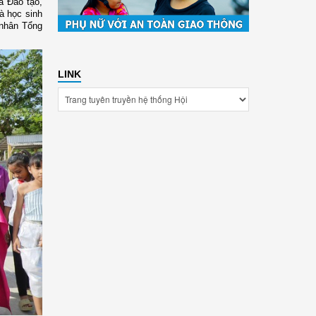
à Đào tạo,
à học sinh
 nhân Tổng
LINK