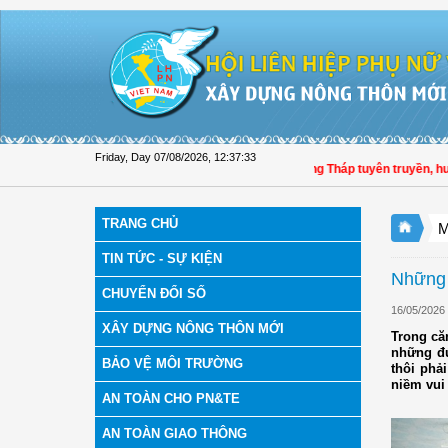
Skip to Content
Friday, Day 07/08/2026
,
12:37:34
Hội LHPN tỉnh Đồng Tháp tuyên truyền, hướng dẫn
TRANG CHỦ
M
TIN TỨC - SỰ KIỆN
Những 
CHUYỂN ĐỔI SỐ
16/05/2026
XÂY DỰNG NÔNG THÔN MỚI
Trong că
những đứ
BẢO VỆ MÔI TRƯỜNG
thôi phả
niềm vui
AN TOÀN CHO PN&TE
AN TOÀN GIAO THÔNG