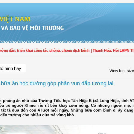
, triển khai công tác phòng, chống dịch bệnh
| Thanh Hóa: Hội LHPN Thọ Xuân 
ô hình hay
View font size
bữa ăn học đường góp phần vun đắp tương lai
n phòng ăn nhỏ của Trường Tiểu học Tân Hiệp B (xã Long Hiệp, tỉnh Vĩ
a trẻ người Khmer ríu rít bên khay cơm nóng. Có những người mẹ, 
i tất tả đưa đón con 4 lượt mỗi ngày. Những bữa cơm bình dị ấy đan
 đến trường cho nhiều đứa trẻ vùng khó.