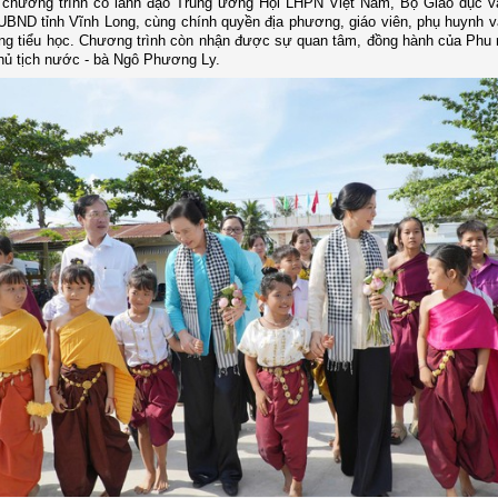
chương trình có lãnh đạo Trung ương Hội LHPN Việt Nam, Bộ Giáo dục v
UBND tỉnh Vĩnh Long, cùng chính quyền địa phương, giáo viên, phụ huynh v
ờng tiểu học. Chương trình còn nhận được sự quan tâm, đồng hành của Phu
hủ tịch nước - bà Ngô Phương Ly.