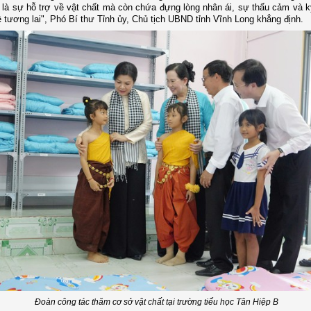
 là sự hỗ trợ về vật chất mà còn chứa đựng lòng nhân ái, sự thấu cảm và k
ệ tương lai", Phó Bí thư Tỉnh ủy, Chủ tịch UBND tỉnh Vĩnh Long khẳng định.
Đoàn công tác thăm cơ sở vật chất tại trường tiểu học Tân Hiệp B