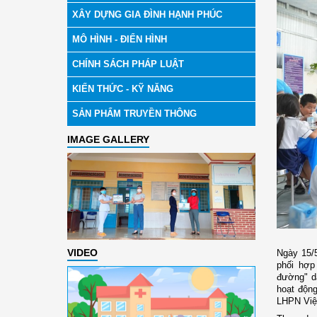
XÂY DỰNG GIA ĐÌNH HẠNH PHÚC
MÔ HÌNH - ĐIỂN HÌNH
CHÍNH SÁCH PHÁP LUẬT
KIẾN THỨC - KỸ NĂNG
SẢN PHẨM TRUYỀN THÔNG
IMAGE GALLERY
VIDEO
Ngày 15/5
phối hợp
đường" dà
hoạt động
LHPN Việt