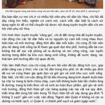
Chị Nữ (ngoài cùng trái ảnh) cùng chị em hội viên, phụ nữ tổ 15, khu phố 2, phường 6
Địa bàn dân cư nơi chị ở có nhiều hội viên phụ nữ dân tộc Hoa, chị Nữ đã
dày công tìm hiểu, nghiên cứ cách nói, cách viết, đặc biệt là cách sử
dụng ngôn từ để có thể chuyển tải được nội dung tuyên truyền
đến chị em
hội viên phụ nữ Hoa.
Với hình thức tuyên truyền “vãng gia”, chị đi đến từng nhà để tuyên truyền,
vận động cho các hộ dân hiểu và tự nguyện ký cam kết cùng nhau thực
hiện bảo vệ môi trường; đồng thời đều đặn mỗi tuần, chị cùng 25 hội viên
phụ nữ đang sinh sống tại tổ tham gia quét dọn khu phố, hướng dẫn bà con
không thả để súc vật phóng uế ra đường và nơi công cộng, các tuyến
đường trọng điểm tại khu vực đang sinh sống, không để nước đọng, rác
thải làm ảnh hưởng đến mỹ quan đô thị.
Việc làm thiết thực của chị cùng chị em hội viên đã tác động tích cực, góp
phần nâng cao ý thức cho các hộ dân trong khu phố, từ đó nhiều gia đình
đã vui vẻ cùng tham gia quét dọn và giữ gìn vệ sinh khu vực sinh sống.
Đặc biệt, chị Nữ còn vận động 30 hộ tiểu thương đang kinh doanh buôn bán
tại chợ tự trang bị bình chữa cháy, cam kết không buôn bán lấn chiếm lòng
lề đường, trang bị kiến thức về vệ sinh an toàn thực phẩm, giữ gìn vệ sinh
môi trường, đồng thời tháo gỡ các bảng quảng cáo rao vặt sai quy định,
triển khai đến từng hội viên trong Tổ thực hiện tốt về xây dựng gia đình “5
không 3 sạch” gắn với cuộc vận động “
Người dân Quận 4 không xả rác ra
đường và kênh rạch, vì Quận 4, vì thành phố sạch và giảm ngập nước
”.