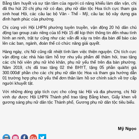
Bằng tâm huyết và sự tận tâm của người có năng khiếu làm dân vận, chị
đã thu hút 20 chị phụ nữ có đạo, phụ nữ dân tộc Hoa tích cực tham gia
sinh hoạt Hội, các câu lạc bộ Văn - Thể - Mỹ, câu lạc bộ xây dựng gia
đình hạnh phúc của phường.
Chị cùng với Hội LHPN phường tuyên truyền, vận động 20 hộ dân chủ
động tạo group zalo riêng của tổ Hội 15 để kịp thời thông tin đến nhau tình
hình an ninh, trật tự cũng như các vấn đề xảy ra trên địa bàn để báo cáo
lên các ban, ngành, đoàn thể có chức năng giải quyết.
Hàng ngày, chị Nữ cũng rất nhiệt tình làm việc thiện nguyện. Chị tích cực
vận động các nhà hảo tâm hỗ trợ nhu yếu phẩm để thăm hỏi, trao tặng
các chị hội viên phụ nữ khó khăn, phụ nữ yếu thế trên địa bàn phường.
Năm 2019, chị đã trao tặng 02 thẻ BHYT, tặng 05 phần quà/trị giá
300.000đ/ phần cho các chị phụ nữ dân tộc Hoa và tham gia hướng dẫn
01 trường hợp phụ nữ yếu thế đơn thân
làm hồ sơ chính sách về trợ cấp
người khuyết tật.
Với những đóng góp tích cực cho công tác Hội và địa phương, chị Nữ
vinh dự được Hội LHPN Thành phố trao tặng Bằng khen, Giấy khen về
gương sáng phụ nữ dân tộc Thành phố, Gương phụ nữ dân tộc tiêu biểu.
Mỹ Ngọc