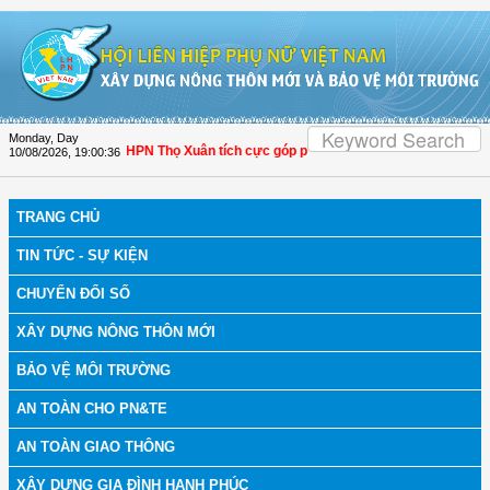
Skip to Content
Monday, Day
 Thanh Hóa: Hội LHPN Thọ Xuân tích cực góp phần nâng cao tỷ lệ người dân tha
10/08/2026
,
19:00:37
TRANG CHỦ
TIN TỨC - SỰ KIỆN
CHUYỂN ĐỔI SỐ
XÂY DỰNG NÔNG THÔN MỚI
BẢO VỆ MÔI TRƯỜNG
AN TOÀN CHO PN&TE
AN TOÀN GIAO THÔNG
XÂY DỰNG GIA ĐÌNH HẠNH PHÚC