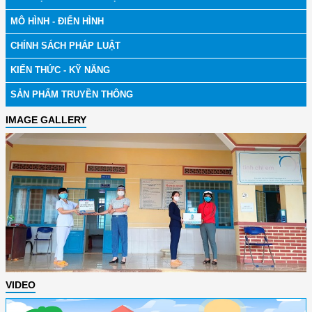
MÔ HÌNH - ĐIỂN HÌNH
CHÍNH SÁCH PHÁP LUẬT
KIẾN THỨC - KỸ NĂNG
SẢN PHẨM TRUYỀN THÔNG
IMAGE GALLERY
VIDEO