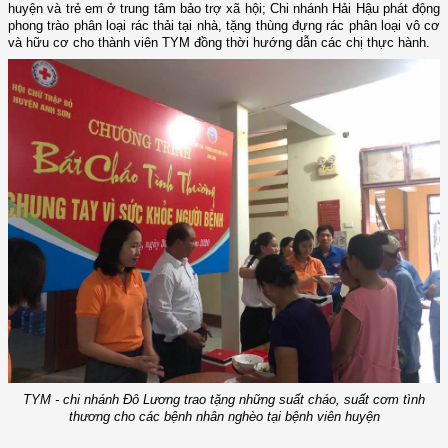
huyện và trẻ em ở trung tâm bảo trợ xã hội; Chi nhánh Hải Hậu phát động
phong trào phân loại rác thải tại nhà, tặng thùng đựng rác phân loại vô cơ
và hữu cơ cho thành viên TYM đồng thời hướng dẫn các chị thực hành.
TYM - chi nhánh Đô Lương trao tặng những suất cháo, suất cơm tình
thương cho các bệnh nhân nghèo tại bệnh viên huyện