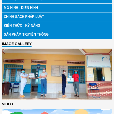
MÔ HÌNH - ĐIỂN HÌNH
CHÍNH SÁCH PHÁP LUẬT
KIẾN THỨC - KỸ NĂNG
SẢN PHẨM TRUYỀN THÔNG
IMAGE GALLERY
VIDEO