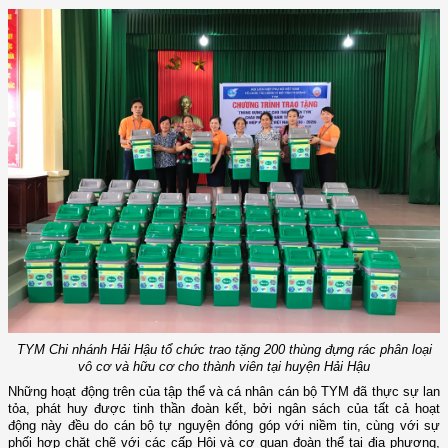
TYM Chi nhánh Hải Hậu tổ chức trao tặng 200 thùng đựng rác phân loại
vô cơ và hữu cơ cho thành viên tại huyện Hải Hậu
Những hoạt động trên của tập thể và cá nhân cán bộ TYM đã thực sự lan
tỏa, phát huy được tinh thần đoàn kết, bởi ngân sách của tất cả hoạt
động này đều do cán bộ tự nguyện đóng góp với niềm tin, cùng với sự
phối hợp chặt chẽ với các cấp Hội và cơ quan đoàn thể tại địa phương,