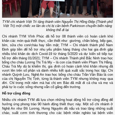
TYM chi nhánh Việt Trì tặng thành viên Nguyễn Thị Hồng Điệp (Thành phố
Việt Trì) một chiếc xe lăn do chị bị căn bệnh Parkinson chuyển biến nặng
không thể đi lại
Chi nhánh TYM Vĩnh Phúc đã hỗ trợ 08 thành viên có hoàn cảnh khó
khăn các món quà thiết thực, cần thiết như: giường, chăn bông, bếp gas,
bỉm, sữa cho con/cháu hay tiền mặt; TYM – Chi nhánh thành phố Nam
Định góp tiền để hỗ trợ nhu yếu phẩm hàng tháng cho hai gia đình gặp
nhiều khó khăn do dịch Covid-19 từ tháng 5/2020 và dự kiến sẽ tiếp tục
hỗ trợ đến tháng 01/2021;
TYM – Chi nhánh Thành phố Bắc Ninh trao học
bổng cho cháu Lương Thị Trà My – là con của thành viên Phạm Thị Hằng.
Cháu Trà My dù bị khiếm thị, gia đình có hoàn cảnh khó khăn nhưng đã
vượt lên trên số phận và dành nhiều kết quả xuất sắc trong học tập; Chi
nhánh Quỳnh Lưu, Nghệ An trao học bổng cho cháu Trần Văn Bảo là con
của chị Nguyễn Thị Tịnh, từng là thành viên TYM nhưng không may qua
đời. Chỉ trong một năm mà hai chị em Bảo đã mất đi cả cha và mẹ và
phải tự lo cuộc sống nhưng vẫn cố gắng đến trường.
Hỗ trợ cộng đồng
Nhiều chi nhánh TYM đã lựa chọn những hoạt động hỗ trợ cộng đồng để
hưởng ứng phong trào 90 hành động thiết thực này. Một số chi nhánh ở
Nghệ An như Đô Lương, Hưng Nguyên đã nấu và trao tặng những suất
cháo, suất cơm tình thương cho các bệnh nhân nghèo tại bệnh viên