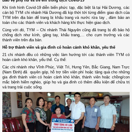
Bảo vệ phụ nữ và trẻ em trong dịch Covid-19
Khi tình hình Covid-19 diễn biến phức tạp, đặc biệt là tại Hải Dương, các
cán bộ TYM chi nhánh Hải Dương đã kịp thời tới từng điểm giao dịch của
TYM trên địa bàn để trang bị khẩu trang và nước rửa tay , đảm bảo an
toàn cho các thành viên và khách hàng khi thực hiện giao dịch.
Cùng với đó, TYM – Chi nhánh Thái Nguyên cũng đã trang bị đồ bảo hộ
chống dịch như kính, găng tay, khẩu trang,… cho cụm trưởng và các
thành viên trên địa bàn.
Hỗ trợ thành viên và gia đình có hoàn cảnh khó khăn, yếu thế
21 chi nhánh đều có những việc làm hướng tới các thành viên TYM có
hoàn cảnh khó khăn, yếu thế. Cụ thể:
Các chi nhánh như Vĩnh Phúc, Việt Trì, Hưng Yên, Bắc Giang, Nam Trực
(Nam Định) đã quyên góp, hỗ trợ tiền viện phí hoặc tặng quà cho những
gia đình thành viên có hoàn cảnh khó khăn, thành viên hoặc chồng/con
mắc bệnh hiểm nghèo, giúp họ và gia đình có thêm điều kiện để chữa trị
và trang trải cuộc sống.