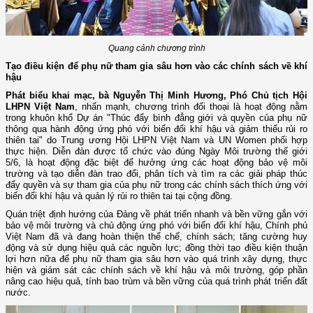
Quang cảnh chương trình
Tạo điều kiện để phụ nữ tham gia sâu hơn vào các chính sách về khí
hậu
Phát biểu khai mạc, bà Nguyễn Thị Minh Hương, Phó Chủ tịch Hội
LHPN Việt Nam
, nhấn mạnh, chương trình đối thoại là hoạt động nằm
trong khuôn khổ Dự án "Thúc đẩy bình đẳng giới và quyền của phụ nữ
thông qua hành động ứng phó với biến đổi khí hậu và giảm thiểu rủi ro
thiên tai" do Trung ương Hội LHPN Việt Nam và UN Women phối hợp
thực hiện. Diễn đàn được tổ chức vào đúng Ngày Môi trường thế giới
5/6, là hoạt động đặc biệt để hưởng ứng các hoạt động bảo vệ môi
trường và tạo diễn đàn trao đổi, phân tích và tìm ra các giải pháp thúc
đẩy quyền và sự tham gia của phụ nữ trong các chính sách thích ứng với
biến đổi khí hậu và quản lý rủi ro thiên tai tại cộng đồng.
Quán triệt định hướng của Đảng về phát triển nhanh và bền vững gắn với
bảo vệ môi trường và chủ động ứng phó với biến đổi khí hậu, Chính phủ
Việt Nam đã và đang hoàn thiện thể chế, chính sách; tăng cường huy
động và sử dụng hiệu quả các nguồn lực; đồng thời tạo điều kiện thuận
lợi hơn nữa để phụ nữ tham gia sâu hơn vào quá trình xây dựng, thực
hiện và giám sát các chính sách về khí hậu và môi trường, góp phần
nâng cao hiệu quả, tính bao trùm và bền vững của quá trình phát triển đất
nước.