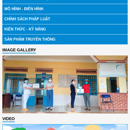
MÔ HÌNH - ĐIỂN HÌNH
CHÍNH SÁCH PHÁP LUẬT
KIẾN THỨC - KỸ NĂNG
SẢN PHẨM TRUYỀN THÔNG
IMAGE GALLERY
VIDEO