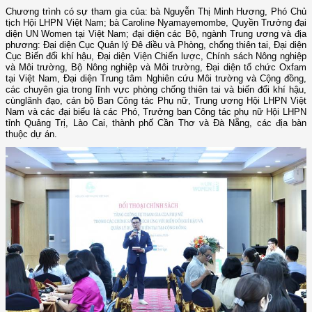
Chương trình có sự tham gia của: bà Nguyễn Thị Minh Hương, Phó Chủ
tịch Hội LHPN Việt Nam; bà Caroline Nyamayemombe, Quyền Trưởng đại
diện UN Women tại Việt Nam; đại diện các Bộ, ngành Trung ương và địa
phương: Đại diện Cục Quản lý Đê điều và Phòng, chống thiên tai, Đại diện
Cục Biến đổi khí hậu, Đại diện Viện Chiến lược, Chính sách Nông nghiệp
và Môi trường, Bộ Nông nghiệp và Môi trường, Đại diện tổ chức Oxfam
tại Việt Nam, Đại diện Trung tâm Nghiên cứu Môi trường và Cộng đồng,
các chuyên gia trong lĩnh vực phòng chống thiên tai và biến đổi khí hậu,
cùng
lãnh đạo, cán bộ Ban Công tác Phụ nữ, Trung ương Hội LHPN Việt
Nam và
các đại biểu là các Phó, Trưởng ban Công tác phụ nữ Hội LHPN
tỉnh Quảng Trị, Lào Cai, thành phố Cần Thơ và Đà Nẵng, các địa bàn
thuộc dự án.