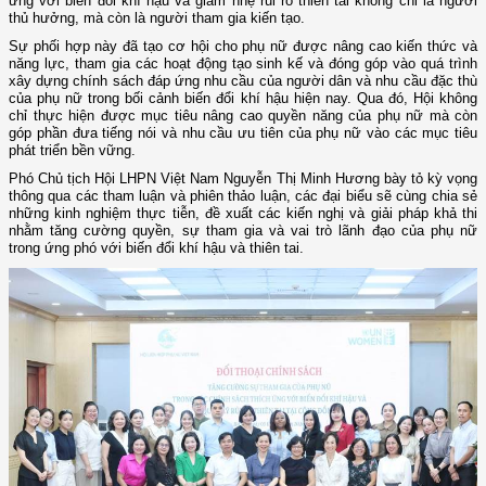
ứng với biến đổi khí hậu và giảm nhẹ rủi ro thiên tai không chỉ là người
thủ hưởng, mà còn là người tham gia kiến tạo.
Sự phối hợp này đã tạo cơ hội cho phụ nữ được nâng cao kiến thức và
năng lực, tham gia các hoạt động tạo sinh kế và đóng góp vào quá trình
xây dựng chính sách đáp ứng nhu cầu của người dân và nhu cầu đặc thù
của phụ nữ trong bối cảnh biến đổi khí hậu hiện nay. Qua đó, Hội không
chỉ thực hiện được mục tiêu nâng cao quyền năng của phụ nữ mà còn
góp phần đưa tiếng nói và nhu cầu ưu tiên của phụ nữ vào các mục tiêu
phát triển bền vững.
Phó Chủ tịch Hội LHPN Việt Nam Nguyễn Thị Minh Hương bày tỏ kỳ vọng
thông qua các tham luận và phiên thảo luận, các đại biểu sẽ cùng chia sẻ
những kinh nghiệm thực tiễn, đề xuất các kiến nghị và giải pháp khả thi
nhằm tăng cường quyền, sự tham gia và vai trò lãnh đạo của phụ nữ
trong ứng phó với biến đổi khí hậu và thiên tai.