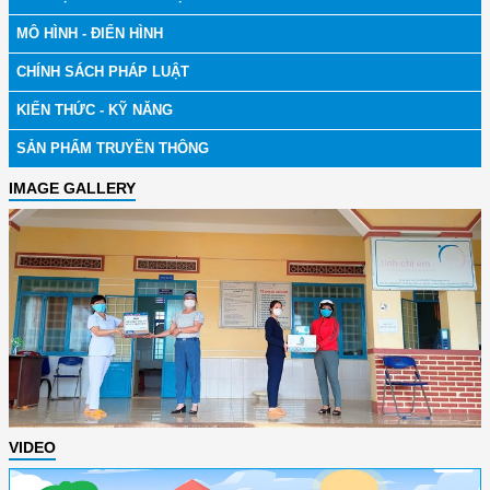
MÔ HÌNH - ĐIỂN HÌNH
CHÍNH SÁCH PHÁP LUẬT
KIẾN THỨC - KỸ NĂNG
SẢN PHẨM TRUYỀN THÔNG
IMAGE GALLERY
VIDEO