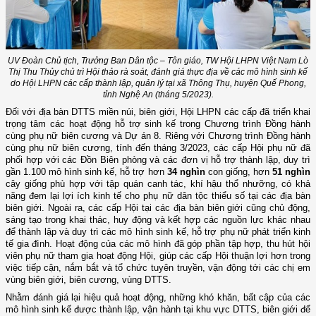
UV Đoàn Chủ tịch, Trưởng Ban Dân tộc – Tôn giáo, TW Hội LHPN Việt Nam
Lò
Thị Thu Thủy
chủ trì Hội thảo rà soát, đánh giá thực địa về các mô hình sinh kế
do Hội LHPN các cấp thành lập, quản lý tại xã Thông Thụ, huyện Quế Phong,
tỉnh Nghệ An (tháng 5/2023).
Đối với địa bàn DTTS miền núi, biên giới, Hội LHPN các cấp đã triển khai
trọng tâm các hoạt động hỗ trợ sinh kế trong Chương trình Đồng hành
cùng phụ nữ biên cương và Dự án 8. Riêng với Chương trình Đồng hành
cùng phụ nữ biên cương, tính đến tháng 3/2023, các cấp Hội phụ nữ đã
phối hợp với các Đồn Biên phòng và các đơn vị hỗ trợ thành lập, duy trì
gần 1.100 mô hình sinh kế, hỗ trợ hơn
34 nghìn
con giống, hơn
51 nghìn
cây giống phù hợp với tập quán canh tác, khí hậu thổ nhưỡng, có khả
năng đem lại lợi ích kinh tế cho phụ nữ dân tộc thiểu số tại các địa bàn
biên giới. Ngoài ra, các cấp Hội tại các địa bàn biên giới cũng chủ động,
sáng tạo trong khai thác, huy động và kết hợp các nguồn lực khác nhau
để thành lập và duy trì các mô hình sinh kế, hỗ trợ phụ nữ phát triển kinh
tế gia đình. Hoạt động của các mô hình đã góp phần tập hợp, thu hút hội
viên phụ nữ tham gia hoạt động Hội, giúp các cấp Hội thuận lợi hơn trong
việc tiếp cận, nắm bắt và tổ chức tuyên truyền, vận động tới các chị em
vùng biên giới, biên cương, vùng DTTS.
Nhằm đánh giá lại hiệu quả hoạt động, những khó khăn, bất cập của các
mô hình sinh kế được thành lập, vận hành tại khu vực DTTS, biên giới để