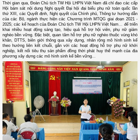
Thời gian qua, Đoàn Chủ tịch TW Hội LHPN Việt Nam đã chỉ đạo các cấp
Hội bám sát nội dung Nghị quyết Đại hội đại biểu phụ nữ toàn quốc lần
thứ XIII, các Quyết định, Nghị quyết của Chính phủ, Thông tư hướng dẫn
của các Bộ, ngành thực hiện các Chương trình MTQG giai đoạn 2021 -
2025; các kế hoạch của Đoàn Chủ tịch TW Hội LHPN Việt Nam… để triển
khai nhiều hoạt động sáng tạo, hiệu quả hỗ trợ hội viên, phụ nữ giảm
nghèo bền vững. Đặc biệt, quan tâm hỗ trợ phụ nữ nghèo thuộc vùng khó
khăn, DTTS, biên giới thông qua xây dựng, nhân rộng mô hình sinh kế
theo hướng liên kết chuỗi, gắn với các hoạt động hỗ trợ phụ nữ khởi
nghiệp, kết nối tiêu thụ sản phẩm đồng thời phát huy thế mạnh của địa
phương xây dựng các mô hình sinh kế bền vững...