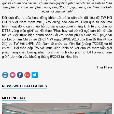
gốc và chuẩn hóa các tiêu chuẩn theo quy định (như tiêu chuẩn vệ sinh an toàn
thực phẩm cho các sản phẩm nông sản, OCOP…) giúp nâng cao hiệu quả kinh
tế, xã hội của mô hình”
Kết quả đầu ra của hoạt động khảo sát sẽ là căn cứ, dữ liệu để TW Hội
LHPN Việt Nam tham mưu, xây dựng báo cáo về “Hiệu quả từ các mô
hình, hoạt động can thiệp hỗ trợ nâng cao quyền năng kinh tế cho phụ nữ
DTTS vùng biên giới” tại Hội thảo "Phát huy vai trò đội ngũ cán bộ nữ dân
tộc và việc thực hiện chính sách đối với nhóm phụ nữ đặc thù" phục vụ
sơ kết 5 năm Chỉ thị số 21-CT/TW ngày 20/01/2018 của Ban Bí
t
hư (Khoá
XII) do TW Hội LHPN Việt Nam tổ chức tại Yên Bái (tháng 7/2023) và tổ
chức 1 Hội thảo cấp TW với mục đích “chia sẻ kết quả và tham vấn giải
pháp nâng chất lượng, nhân rộng mô hình cho phụ nữ DTTS vùng biên
giới”, dự kiến vào khoảng tháng 9/2023 tại Hòa Bình.
Thu Hiền
NEWS WITH CATEGORIES
MÔ HÌNH HAY