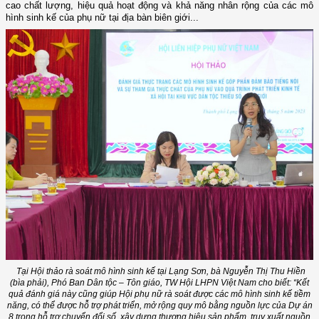
cao chất lượng, hiệu quả hoạt động và khả năng nhân rộng của các mô
hình sinh kế của phụ nữ tại địa bàn biên giới...
Tại Hội thảo rà soát mô hình sinh kế tại Lạng Sơn, bà Nguyễn Thị Thu Hiền
(bìa phải), Phó Ban Dân tộc – Tôn giáo, TW Hội LHPN Việt Nam cho biết: “Kết
quả đánh giá này cũng giúp Hội phụ nữ rà soát được các mô hình sinh kế tiềm
năng, có thể được hỗ trợ phát triển, mở rộng quy mô bằng nguồn lực của Dự án
8 trong hỗ trợ chuyển đổi số, xây dựng thương hiệu sản phẩm, truy xuất nguồn