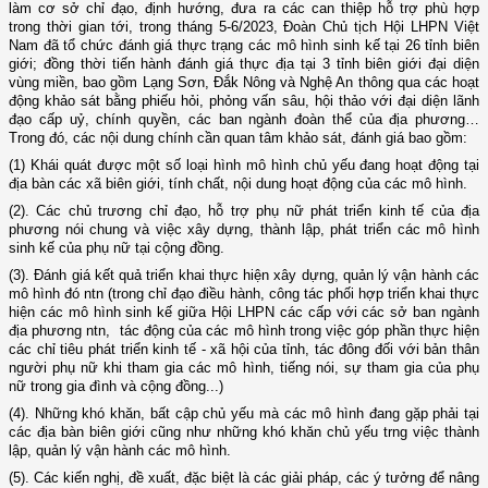
làm cơ sở chỉ đạo, định hướng, đưa ra các can thiệp hỗ trợ phù hợp
trong thời gian tới, trong tháng 5-6/2023, Đoàn Chủ tịch Hội LHPN Việt
Nam đã tổ chức đánh giá thực trạng các mô hình sinh kế tại 26 tỉnh biên
giới; đồng thời tiến hành đánh giá thực địa tại 3 tỉnh biên giới đại diện
vùng miền, bao gồm Lạng Sơn, Đắk Nông và Nghệ An thông qua các hoạt
động khảo sát bằng phiếu hỏi, phỏng vấn sâu, hội thảo với đại diện lãnh
đạo cấp uỷ, chính quyền, các ban ngành đoàn thể của địa phương…
Trong đó, các nội dung chính cần quan tâm khảo sát, đánh giá bao gồm:
(1) Khái quát được một số loại hình mô hình chủ yếu đang hoạt động tại
địa bàn các xã biên giới, tính chất, nội dung hoạt động của các mô hình.
(2). Các chủ trương chỉ đạo, hỗ trợ phụ nữ phát triển kinh tế của địa
phương nói chung và việc xây dựng, thành lập, phát triển các mô hình
sinh kế của phụ nữ tại cộng đồng.
(3). Đánh giá kết quả triển khai thực hiện xây dựng, quản lý vận hành các
mô hình đó ntn (trong chỉ đạo điều hành, công tác phối hợp triển khai thực
hiện các mô hình sinh kế giữa Hội LHPN các cấp với các sở ban ngành
địa phương ntn, tác động của các mô hình trong việc góp phần thực hiện
các chỉ tiêu phát triển kinh tế - xã hội của tỉnh, tác đông đối với bản thân
người phụ nữ khi tham gia các mô hình, tiếng nói, sự tham gia của phụ
nữ trong gia đình và cộng đồng...)
(4). Những khó khăn, bất cập chủ yếu mà các mô hình đang gặp phải tại
các địa bàn biên giới cũng như những khó khăn chủ yếu trng việc thành
lập, quản lý vận hành các mô hình.
(5). Các kiến nghị, đề xuất, đặc biệt là các giải pháp, các ý tưởng để nâng