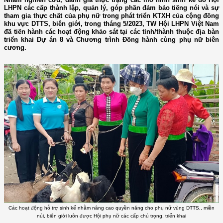
LHPN các cấp thành lập, quản lý, góp phần đảm bảo tiếng nói và sự
tham gia thực chất của phụ nữ trong phát triển KTXH của cộng đồng
khu vực DTTS, biên giới, trong tháng 5/2023, TW Hội LHPN Việt Nam
đã tiến hành các hoạt động khảo sát tại các tỉnh/thành thuộc địa bàn
triển khai Dự án 8 và Chương trình Đồng hành cùng phụ nữ biên
cương.
Các hoạt động hỗ trợ sinh kế nhằm nâng cao quyền năng cho phụ nữ vùng DTTS,, miền
núi, biên giới luôn được Hội phụ nữ các cấp chú trọng, triển khai