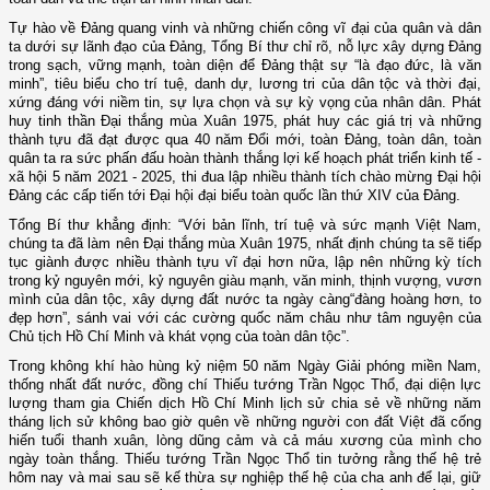
Tự hào về Đảng quang vinh và những chiến công vĩ đại của quân và dân
ta dưới sự lãnh đạo của Đảng, Tổng Bí thư chỉ rõ, nỗ lực xây dựng Đảng
trong sạch, vững mạnh, toàn diện để Đảng thật sự “là đạo đức, là văn
minh”, tiêu biểu cho trí tuệ, danh dự, lương tri của dân tộc và thời đại,
xứng đáng với niềm tin, sự lựa chọn và sự kỳ vọng của nhân dân. Phát
huy tinh thần Đại thắng mùa Xuân 1975, phát huy các giá trị và những
thành tựu đã đạt được qua 40 năm Đổi mới, toàn Đảng, toàn dân, toàn
quân ta ra sức phấn đấu hoàn thành thắng lợi kế hoạch phát triển kinh tế -
xã hội 5 năm 2021 - 2025, thi đua lập nhiều thành tích chào mừng Đại hội
Đảng các cấp tiến tới Đại hội đại biểu toàn quốc lần thứ XIV của Đảng.
Tổng Bí thư khẳng định: “Với bản lĩnh, trí tuệ và sức mạnh Việt Nam,
chúng ta đã làm nên Đại thắng mùa Xuân 1975, nhất định chúng ta sẽ tiếp
tục giành được nhiều thành tựu vĩ đại hơn nữa, lập nên những kỳ tích
trong kỷ nguyên mới, kỷ nguyên giàu mạnh, văn minh, thịnh vượng, vươn
mình của dân tộc, xây dựng đất nước ta ngày càng“đàng hoàng hơn, to
đẹp hơn”, sánh vai với các cường quốc năm châu như tâm nguyện của
Chủ tịch Hồ Chí Minh và khát vọng của toàn dân tộc”.
Trong không khí hào hùng kỷ niệm 50 năm Ngày Giải phóng miền Nam,
thống nhất đất nước, đồng chí Thiếu tướng Trần Ngọc Thổ, đại diện lực
lượng tham gia Chiến dịch Hồ Chí Minh lịch sử chia sẻ về những năm
tháng lịch sử không bao giờ quên về những người con đất Việt đã cống
hiến tuổi thanh xuân, lòng dũng cảm và cả máu xương của mình cho
ngày toàn thắng. Thiếu tướng Trần Ngọc Thổ tin tưởng rằng thế hệ trẻ
hôm nay và mai sau sẽ kế thừa sự nghiệp thế hệ của cha anh để lại, giữ