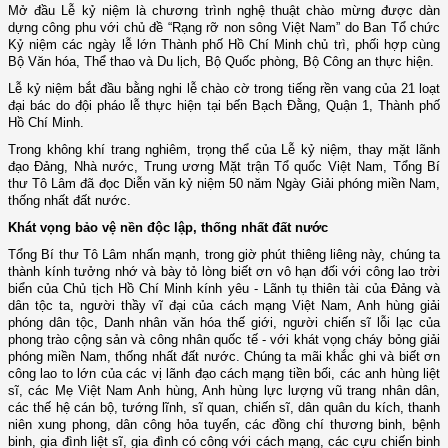
Mở đầu Lễ kỷ niệm là chương trình nghệ thuật chào mừng được dàn
dựng công phu với chủ đề “Rạng rỡ non sông Việt Nam” do Ban Tổ chức
Kỷ niệm các ngày lễ lớn Thành phố Hồ Chí Minh chủ trì, phối hợp cùng
Bộ Văn hóa, Thể thao và Du lịch, Bộ Quốc phòng, Bộ Công an thực hiện.
Lễ kỷ niệm bắt đầu bằng nghi lễ chào cờ trong tiếng rền vang của 21 loạt
đại bác do đội pháo lễ thực hiện tại bến Bạch Đằng, Quận 1, Thành phố
Hồ Chí Minh.
Trong không khí trang nghiêm, trọng thể của Lễ kỷ niệm, thay mặt lãnh
đạo Đảng, Nhà nước, Trung ương Mặt trận Tổ quốc Việt Nam, Tổng Bí
thư Tô Lâm đã đọc Diễn văn kỷ niệm 50 năm Ngày Giải phóng miền Nam,
thống nhất đất nước.
Khát vọng bảo vệ nền độc lập, thống nhất đất nước
Tổng Bí thư Tô Lâm nhấn mạnh, trong giờ phút thiêng liêng này, chúng ta
thành kính tưởng nhớ và bày tỏ lòng biết ơn vô hạn đối với công lao trời
biển của Chủ tịch Hồ Chí Minh kính yêu - Lãnh tụ thiên tài của Đảng và
dân tộc ta, người thầy vĩ đại của cách mạng Việt Nam, Anh hùng giải
phóng dân tộc, Danh nhân văn hóa thế giới, người chiến sĩ lỗi lạc của
phong trào cộng sản và công nhân quốc tế - với khát vọng cháy bỏng giải
phóng miền Nam, thống nhất đất nước. Chúng ta mãi khắc ghi và biết ơn
công lao to lớn của các vị lãnh đạo cách mạng tiền bối, các anh hùng liệt
sĩ, các Mẹ Việt Nam Anh hùng, Anh hùng lực lượng vũ trang nhân dân,
các thế hệ cán bộ, tướng lĩnh, sĩ quan, chiến sĩ, dân quân du kích, thanh
niên xung phong, dân công hỏa tuyến, các đồng chí thương binh, bệnh
binh, gia đình liệt sĩ, gia đình có công với cách mạng, các cựu chiến binh