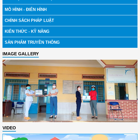
MÔ HÌNH - ĐIỂN HÌNH
CHÍNH SÁCH PHÁP LUẬT
KIẾN THỨC - KỸ NĂNG
SẢN PHẨM TRUYỀN THÔNG
IMAGE GALLERY
VIDEO