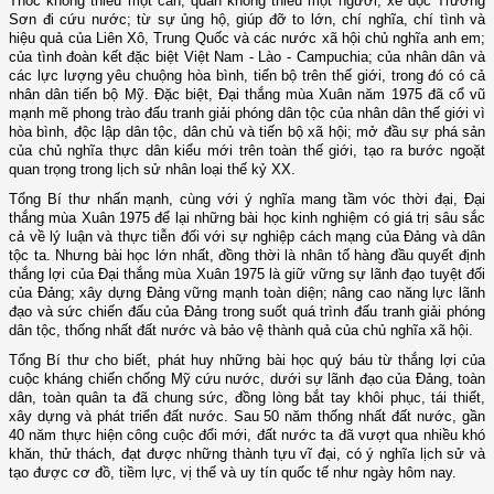
Thóc không thiếu một cân, quân không thiếu một người; xẻ dọc Trường
Sơn đi cứu nước; từ sự ủng hộ, giúp đỡ to lớn, chí nghĩa, chí tình và
hiệu quả của Liên Xô, Trung Quốc và các nước xã hội chủ nghĩa anh em;
của tình đoàn kết đặc biệt Việt Nam - Lào - Campuchia; của nhân dân và
các lực lượng yêu chuộng hòa bình, tiến bộ trên thế giới, trong đó có cả
nhân dân tiến bộ Mỹ. Đặc biệt, Đại thắng mùa Xuân năm 1975 đã cổ vũ
mạnh mẽ phong trào đấu tranh giải phóng dân tộc của nhân dân thế giới vì
hòa bình, độc lập dân tộc, dân chủ và tiến bộ xã hội; mở đầu sự phá sản
của chủ nghĩa thực dân kiểu mới trên toàn thế giới, tạo ra bước ngoặt
quan trọng trong lịch sử nhân loại thế kỷ XX.
Tổng Bí thư nhấn mạnh, cùng với ý nghĩa mang tầm vóc thời đại, Đại
thắng mùa Xuân 1975 để lại những bài học kinh nghiệm có giá trị sâu sắc
cả về lý luận và thực tiễn đối với sự nghiệp cách mạng của Đảng và dân
tộc ta. Nhưng bài học lớn nhất, đồng thời là nhân tố hàng đầu quyết định
thắng lợi của Đại thắng mùa Xuân 1975 là giữ vững sự lãnh đạo tuyệt đối
của Đảng; xây dựng Đảng vững mạnh toàn diện; nâng cao năng lực lãnh
đạo và sức chiến đấu của Đảng trong suốt quá trình đấu tranh giải phóng
dân tộc, thống nhất đất nước và bảo vệ thành quả của chủ nghĩa xã hội.
Tổng Bí thư cho biết, phát huy những bài học quý báu từ thắng lợi của
cuộc kháng chiến chống Mỹ cứu nước, dưới sự lãnh đạo của Đảng, toàn
dân, toàn quân ta đã chung sức, đồng lòng bắt tay khôi phục, tái thiết,
xây dựng và phát triển đất nước. Sau 50 năm thống nhất đất nước, gần
40 năm thực hiện công cuộc đổi mới, đất nước ta đã vượt qua nhiều khó
khăn, thử thách, đạt được những thành tựu vĩ đại, có ý nghĩa lịch sử và
tạo được cơ đồ, tiềm lực, vị thế và uy tín quốc tế như ngày hôm nay.