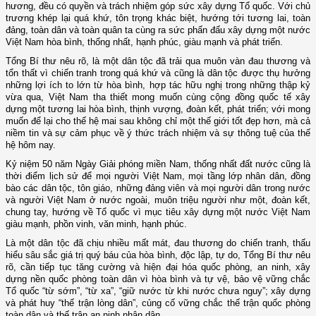
hương, đều có quyền và trách nhiệm góp sức xây dựng Tổ quốc. Với chủ
trương khép lại quá khứ, tôn trọng khác biệt, hướng tới tương lai, toàn
đảng, toàn dân và toàn quân ta cùng ra sức phấn đấu xây dựng một nước
Việt Nam hòa bình, thống nhất, hạnh phúc, giàu mạnh và phát triển.
Tổng Bí thư nêu rõ, là một dân tộc đã trải qua muôn vàn đau thương và
tổn thất vì chiến tranh trong quá khứ và cũng là dân tộc được thụ hưởng
những lợi ích to lớn từ hòa bình, hợp tác hữu nghị trong những thập kỷ
vừa qua, Việt Nam tha thiết mong muốn cùng cộng đồng quốc tế xây
dựng một tương lai hòa bình, thịnh vượng, đoàn kết, phát triển; với mong
muốn để lại cho thế hệ mai sau không chỉ một thế giới tốt đẹp hơn, mà cả
niềm tin và sự cảm phục về ý thức trách nhiệm và sự thông tuệ của thế
hệ hôm nay.
Kỷ niệm 50 năm Ngày Giải phóng miền Nam, thống nhất đất nước cũng là
thời điểm lịch sử để mọi người Việt Nam, mọi tầng lớp nhân dân, đồng
bào các dân tộc, tôn giáo, những đảng viên và mọi người dân trong nước
và người Việt Nam ở nước ngoài, muôn triệu người như một, đoàn kết,
chung tay, hướng về Tổ quốc vì mục tiêu xây dựng một nước Việt Nam
giàu mạnh, phồn vinh, văn minh, hạnh phúc.
Là một dân tộc đã chịu nhiều mất mát, đau thương do chiến tranh, thấu
hiểu sâu sắc giá trị quý báu của hòa bình, độc lập, tự do, Tổng Bí thư nêu
rõ, cần tiếp tục tăng cường và hiện đại hóa quốc phòng, an ninh, xây
dựng nền quốc phòng toàn dân vì hòa bình và tự vệ, bảo vệ vững chắc
Tổ quốc “từ sớm”, “từ xa”, “giữ nước từ khi nước chưa nguy”; xây dựng
và phát huy “thế trận lòng dân”, củng cố vững chắc thế trận quốc phòng
toàn dân và thế trận an ninh nhân dân.