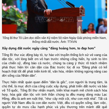
Tổng Bí thư Tô Lâm đọc diễn văn Kỷ niệm 50 năm Ngày Giải phóng miền Nam,
thống nhất đất nước. Ảnh: TTXVN
Xây dựng đất nước ngày càng “đàng hoàng hơn, to đẹp hơn”
Tổng Bí thư xúc động bày tỏ, tự hào với truyền thống lịch sử vẻ vang của
dân tộc, với lòng biết ơn vô hạn trước những cống hiến, hy sinh to lớn
của chiến sỹ, đồng bào cả nước, chúng ta càng ý thức rõ trách nhiệm
phải thực hiện lời căn dặn của Bác trước lúc đi xa “Đảng phải có kế
hoạch thật tốt để phát triển kinh tế, văn hóa, nhằm không ngừng nâng cao
đời sống của Nhân dân”.
Thực hiện nhất quán quan điểm “dân là gốc”, con người là trung tâm, là
chủ thể, là mục đích của công cuộc xây dựng, phát triển đất nước và bảo
vệ Tổ quốc, Tổng Bí thư nhấn mạnh, triển khai mạnh mẽ chính sách hòa
hợp, hòa giải dân tộc với tinh thần chúng ta đều mang dòng máu Lạc
Hồng, đều là anh em ruột thịt, “như cây một cội, như con một nhà”. Tất cả
người Việt Nam đều là con dân nước Việt, đều có quyền sống, làm việc,
quyền tự do mưu cầu hạnh phúc và yêu thương trên mảnh đất quê