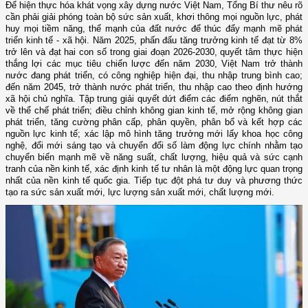
Để hiện thực hóa khát vọng xây dựng nước Việt Nam, Tổng Bí thư nêu rõ
cần phải giải phóng toàn bộ sức sản xuất, khơi thông mọi nguồn lực, phát
huy mọi tiềm năng, thế mạnh của đất nước để thúc đẩy mạnh mẽ phát
triển kinh tế - xã hội. Năm 2025, phấn đấu tăng trưởng kinh tế đạt từ 8%
trở lên và đạt hai con số trong giai đoạn 2026-2030, quyết tâm thực hiện
thắng lợi các mục tiêu chiến lược đến năm 2030, Việt Nam trở thành
nước đang phát triển, có công nghiệp hiện đại, thu nhập trung bình cao;
đến năm 2045, trở thành nước phát triển, thu nhập cao theo định hướng
xã hội chủ nghĩa. Tập trung giải quyết dứt điểm các điểm nghẽn, nút thắt
về thể chế phát triển; điều chỉnh không gian kinh tế, mở rộng không gian
phát triển, tăng cường phân cấp, phân quyền, phân bổ và kết hợp các
nguồn lực kinh tế; xác lập mô hình tăng trưởng mới lấy khoa học công
nghệ, đổi mới sáng tạo và chuyển đổi số làm động lực chính nhằm tạo
chuyển biến mạnh mẽ về năng suất, chất lượng, hiệu quả và sức cạnh
tranh của nền kinh tế, xác định kinh tế tư nhân là một động lực quan trọng
nhất của nền kinh tế quốc gia. Tiếp tục đột phá tư duy và phương thức
tạo ra sức sản xuất mới, lực lượng sản xuất mới, chất lượng mới.