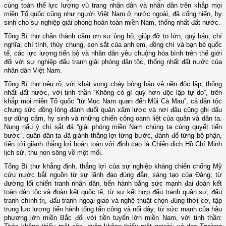
cùng toàn thể lực lượng vũ trang nhân dân và nhân dân trên khắp mọi
miền Tổ quốc cũng như người Việt Nam ở nước ngoài, đã cống hiến, hy
sinh cho sự nghiệp giải phóng hoàn toàn miền Nam, thống nhất đất nước.
Tổng Bí thư chân thành cảm ơn sự ủng hộ, giúp đỡ to lớn, quý báu, chí
nghĩa, chí tình, thủy chung, son sắt của anh em, đồng chí và bạn bè quốc
tế, các lực lượng tiến bộ và nhân dân yêu chuộng hòa bình trên thế giới
đối với sự nghiệp đấu tranh giải phóng dân tộc, thống nhất đất nước của
nhân dân Việt Nam.
Tổng Bí thư nêu rõ, với khát vọng cháy bỏng bảo vệ nền độc lập, thống
nhất đất nước, với tinh thần “Không có gì quý hơn độc lập tự do”, trên
khắp mọi miền Tổ quốc “từ Mục Nam quan đến Mũi Cà Mau”, cả dân tộc
chung sức đồng lòng đánh đuổi quân xâm lược và nơi đâu cũng ghi dấu
sự dũng cảm, hy sinh và những chiến công oanh liệt của quân và dân ta.
Nung nấu ý chí sắt đá “giải phóng miền Nam chúng ta cùng quyết tiến
bước”, quân dân ta đã giành thắng lợi từng bước, đánh đổ từng bộ phận,
tiến tới giành thắng lợi hoàn toàn với đỉnh cao là Chiến dịch Hồ Chí Minh
lịch sử, thu non sông về một mối.
Tổng Bí thư khẳng định, thắng lợi của sự nghiệp kháng chiến chống Mỹ
cứu nước bắt nguồn từ sự lãnh đạo đúng đắn, sáng tạo của Đảng; từ
đường lối chiến tranh nhân dân, tiến hành bằng sức mạnh đại đoàn kết
toàn dân tộc và đoàn kết quốc tế; từ sự kết hợp đấu tranh quân sự, đấu
tranh chính trị, đấu tranh ngoại giao và nghệ thuật chọn đúng thời cơ, tập
trung lực lượng tiến hành tổng tấn công và nổi dậy; từ sức mạnh của hậu
phương lớn miền Bắc đối với tiền tuyến lớn miền Nam, với tinh thần: