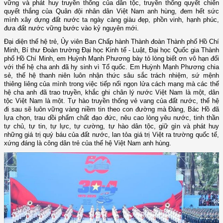
vững và phát huy truyền thống của dân tộc, truyền thống quyết chiến
quyết thắng của Quân đội nhân dân Việt Nam anh hùng, đem hết sức
mình xây dựng đất nước ta ngày càng giàu đẹp, phồn vinh, hạnh phúc,
đưa đất nước vững bước vào kỷ nguyên mới.
Đại diện thế hệ trẻ, Ủy viên Ban Chấp hành Thành đoàn Thành phố Hồ Chí
Minh, Bí thư Đoàn trường Đại học Kinh tế - Luật, Đại học Quốc gia Thành
phố Hồ Chí Minh, em Huỳnh Mạnh Phương bày tỏ lòng biết ơn vô hạn đối
với thế hệ cha anh đã hy sinh vì Tổ quốc. Em Huỳnh Mạnh Phương chia
sẻ, thế hệ thanh niên luôn nhận thức sâu sắc trách nhiệm, sứ mệnh
thiêng liêng của mình trong việc tiếp nối ngọn lửa cách mạng mà các thế
hệ cha anh đã trao truyền, khắc ghi chân lý nước Việt Nam là một, dân
tộc Việt Nam là một. Tự hào truyền thống vẻ vang của đất nước, thế hệ
đi sau sẽ luôn vững vàng niềm tin theo con đường mà Đảng, Bác Hồ đã
lựa chọn, trau dồi phẩm chất đạo đức, nêu cao lòng yêu nước, tinh thần
tự chủ, tự tin, tự lực, tự cường, tự hào dân tộc, giữ gìn và phát huy
những giá trị quý báu của đất nước, lan tỏa giá trị Việt ra trường quốc tế,
xứng đáng là công dân trẻ của thế hệ Việt Nam anh hùng.