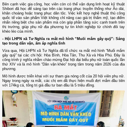
Bên cạnh việc gia công, học viên còn có thể vận dụng linh hoạt kỹ thuật
Shibori đã học để sáng tạo trên các trang phục truyền thống như Áo dài,
khăn choàng hoặc trang phục dân tộc. Việc kết hợp nghệ thuật thủ công
quốc tế vào sản phẩm Việt không chỉ nâng cao giá trị thẩm mỹ, tạo điểm
nhấn riêng biệt cho sản phẩm mà còn góp phần tăng sức cạnh tranh trên
thị trường, giúp phụ nữ địa phương tự tin khởi nghiệp từ chính đôi tay
khéo léo của mình.
- Hội LHPN xã Tư Nghĩa ra mắt mô hình “Muối mắm gây quỹ”: Sáng
tạo trong dân vận, ấm áp nghĩa tình
Vừa qua, Hội LHPN xã Tư Nghĩa đã tổ chức ra mắt mô hình “Muối mắm
gây quỹ” tại các chi hội: Hòa Bình, Hòa Tân, Thu Xà và Hòa Phú. Đây là
công trình ý nghĩa nhằm chào mừng Đại hội đại biểu phụ nữ toàn quốc lần
thứ XIV và là mô hình “Dân vận khéo” trọng tâm trong năm 2026 của địa
phương.
Mô hình được triển khai với sự tham gia nòng cốt của 20 hội viên phụ nữ.
Ngay trong ngày ra mắt, các chị em đã thực hiện muối đợt mắm đầu tiên
với 174kg cá, tổng trị giá đầu tư ban đầu là 5 triệu đồng.