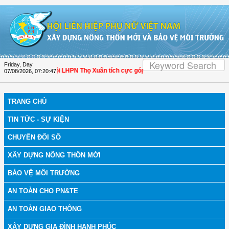
Skip to Content
Friday, Day
 Thanh Hóa: Hội LHPN Thọ Xuân tích cực góp phần nâng cao tỷ lệ người dân tha
07/08/2026
,
07:20:48
TRANG CHỦ
TIN TỨC - SỰ KIỆN
CHUYỂN ĐỔI SỐ
XÂY DỰNG NÔNG THÔN MỚI
BẢO VỆ MÔI TRƯỜNG
AN TOÀN CHO PN&TE
AN TOÀN GIAO THÔNG
XÂY DỰNG GIA ĐÌNH HẠNH PHÚC