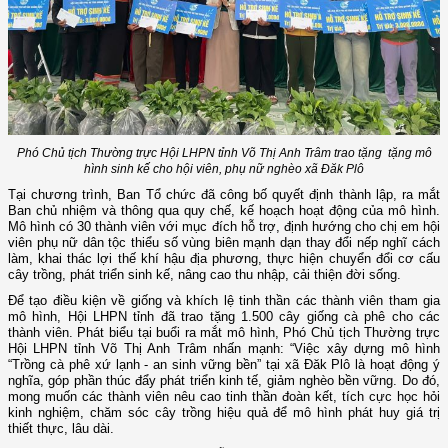
Phó Chủ tịch Thường trực Hội LHPN tỉnh
Võ Thị Anh Trâm
trao tặng tặng mô
hình sinh kế cho hội viên, phụ nữ nghèo xã Đăk Plô
Tại chương trình, Ban Tổ chức đã công bố quyết định thành lập, ra mắt
Ban chủ nhiệm và thông qua quy chế, kế hoạch hoạt động của mô hình.
Mô hình có 30 thành viên với mục đích hỗ trợ, định hướng cho chị em hội
viên phụ nữ dân tộc thiểu số vùng biên mạnh dạn thay đổi nếp nghĩ cách
làm, khai thác lợi thế khí hậu địa phương, thực hiện chuyển đổi cơ cấu
cây trồng, phát triển sinh kế, nâng cao thu nhập, cải thiện đời sống.
Để tạo điều kiện về giống và khích lệ tinh thần các thành viên tham gia
mô hình, Hội LHPN tỉnh đã trao tặng 1.500 cây giống cà phê cho các
thành viên. Phát biểu tại buổi ra mắt mô hình, Phó Chủ tịch Thường trực
Hội LHPN tỉnh Võ Thị Anh Trâm nhấn mạnh: “Việc xây dựng mô hình
“Trồng cà phê xứ lạnh - an sinh vững bền” tại xã Đăk Plô là hoạt động ý
nghĩa, góp phần thúc đẩy phát triển kinh tế, giảm nghèo bền vững. Do đó,
mong muốn các thành viên nêu cao tinh thần đoàn kết, tích cực học hỏi
kinh nghiệm, chăm sóc cây trồng hiệu quả để mô hình phát huy giá trị
thiết thực, lâu dài.