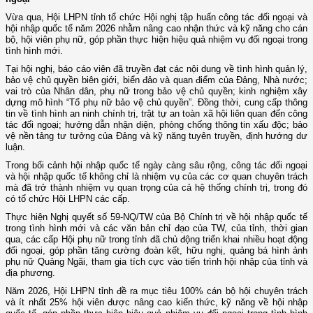
Vừa qua, Hội LHPN tỉnh tổ chức Hội nghị tập huấn công tác đối ngoại và
hội nhập quốc tế năm 2026 nhằm nâng cao nhận thức và kỹ năng cho cán
bộ, hội viên phụ nữ, góp phần thực hiện hiệu quả nhiệm vụ đối ngoại trong
tình hình mới.
Tại hội nghị, báo cáo viên đã truyền đạt các nội dung về tình hình quản lý,
bảo vệ chủ quyền biên giới, biển đảo và quan điểm của Đảng, Nhà nước;
vai trò của Nhân dân, phụ nữ trong bảo vệ chủ quyền; kinh nghiệm xây
dựng mô hình “Tổ phụ nữ bảo vệ chủ quyền”. Đồng thời, cung cấp thông
tin về tình hình an ninh chính trị, trật tự an toàn xã hội liên quan đến công
tác đối ngoại; hướng dẫn nhận diện, phòng chống thông tin xấu độc; bảo
vệ nền tảng tư tưởng của Đảng và kỹ năng tuyên truyền, định hướng dư
luận.
Trong bối cảnh hội nhập quốc tế ngày càng sâu rộng, công tác đối ngoại
và hội nhập quốc tế không chỉ là nhiệm vụ của các cơ quan chuyên trách
mà đã trở thành nhiệm vụ quan trọng của cả hệ thống chính trị, trong đó
có tổ chức Hội LHPN các cấp.
Thực hiện Nghị quyết số 59-NQ/TW của Bộ Chính trị về hội nhập quốc tế
trong tình hình mới và các văn bản chỉ đạo của TW, của tỉnh, thời gian
qua, các cấp Hội phụ nữ trong tỉnh đã chủ động triển khai nhiều hoạt động
đối ngoại, góp phần tăng cường đoàn kết, hữu nghị, quảng bá hình ảnh
phụ nữ Quảng Ngãi, tham gia tích cực vào tiến trình hội nhập của tỉnh và
địa phương.
Năm 2026, Hội LHPN tỉnh đề ra mục tiêu 100% cán bộ hội chuyên trách
và ít nhất 25% hội viên được nâng cao kiến thức, kỹ năng về hội nhập