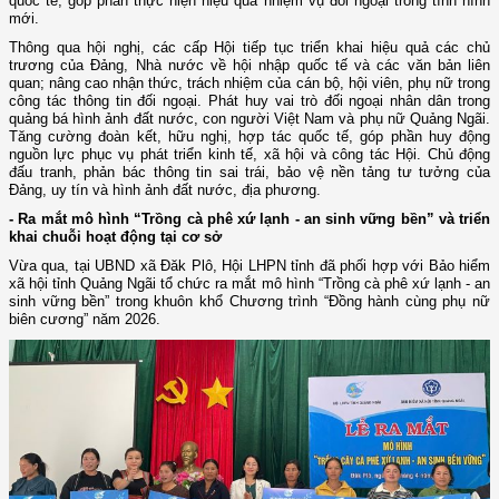
quốc tế, góp phần thực hiện hiệu quả nhiệm vụ đối ngoại trong tình hình
mới.
Thông qua hội nghị, các cấp Hội tiếp tục triển khai hiệu quả các chủ
trương của Đảng, Nhà nước về hội nhập quốc tế và các văn bản liên
quan; nâng cao nhận thức, trách nhiệm của cán bộ, hội viên, phụ nữ trong
công tác thông tin đối ngoại. Phát huy vai trò đối ngoại nhân dân trong
quảng bá hình ảnh đất nước, con người Việt Nam và phụ nữ Quảng Ngãi.
Tăng cường đoàn kết, hữu nghị, hợp tác quốc tế, góp phần huy động
nguồn lực phục vụ phát triển kinh tế, xã hội và công tác Hội. Chủ động
đấu tranh, phản bác thông tin sai trái, bảo vệ nền tảng tư tưởng của
Đảng, uy tín và hình ảnh đất nước, địa phương.
- Ra mắt mô hình “Trồng cà phê xứ lạnh - an sinh vững bền” và triển
khai chuỗi hoạt động tại cơ sở
Vừa qua, tại UBND xã Đăk Plô, Hội LHPN tỉnh đã phối hợp với Bảo hiểm
xã hội tỉnh Quảng Ngãi tổ chức ra mắt mô hình “Trồng cà phê xứ lạnh - an
sinh vững bền” trong khuôn khổ Chương trình “Đồng hành cùng phụ nữ
biên cương” năm 2026.