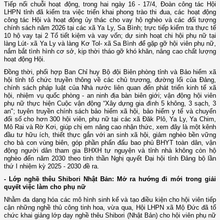
Tiếp nối chuỗi hoạt động, trong hai ngày 16 - 17/4, Đoàn công tác Hội
LHPN tỉnh đã kiểm tra việc triển khai phong trào thi đua, các hoạt động
công tác Hội và hoạt động ủy thác cho vay hộ nghèo và các đối tượng
chính sách năm 2026 tại các xã Ya Ly, Sa Bình; trực tiếp kiểm tra thực tế
10 hộ vay tại 2 Tổ tiết kiệm và vay vốn; dự sinh hoạt chi hội phụ nữ tại
làng Lút- xã Ya Ly và làng Kơ Tol- xã Sa Bình để gặp gỡ hội viên phụ nữ,
nắm bắt tình hình cơ sở, kịp thời tháo gỡ khó khăn, nâng cao chất lượng
hoạt động Hội.
Đồng thời, phối hợp Ban Chỉ huy Bộ đội Biên phòng tỉnh và Bảo hiểm xã
hội tỉnh tổ chức truyền thông về các chủ trương, đường lối của Đảng,
chính sách pháp luật của Nhà nước liên quan đến phát triển kinh tế xã
hội, nhiệm vụ quốc phòng - an ninh địa bàn biên giới; vận động hội viên
phụ nữ thực hiện Cuộc vận động “Xây dựng gia đình 5 không, 3 sạch, 3
an"; tuyên truyền chính sách bảo hiểm xã hội, bảo hiểm y tế và chuyển
đổi số cho hơn 300 hội viên, phụ nữ tại các xã Đăk Plô, Ya Ly, Ya Chim,
Mô Rai và Rờ Kơi, giúp chị em nâng cao nhận thức, xem đây là một kênh
đầu tư hữu ích, thiết thực gắn với an sinh xã hội, giảm nghèo bền vững
cho bà con vùng biên, góp phần phấn đấu bao phủ BHYT toàn dân, vận
động người dân tham gia BHXH tự nguyện và tỉnh nhà không còn hộ
nghèo đến năm 2030 theo tinh thần Nghị quyết Đại hội tỉnh Đảng bộ lần
thứ I nhiệm kỳ 2025 - 2030 đề ra.
- Lớp nghề thêu Shibori Nhật Bản: Mở ra hướng đi mới trong giải
quyết việc làm cho phụ nữ
Nhằm đa dạng hóa các mô hình sinh kế và tạo điều kiện cho hội viên tiếp
cận những nghề thủ công tinh hoa, vừa qua, Hội LHPN xã Mộ Đức đã tổ
chức khai giảng lớp dạy nghề thêu Shibori (Nhật Bản) cho hội viên phụ nữ