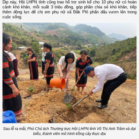
Dịp này, Hội LHPN tỉnh cũng trao hỗ trợ sinh kế cho 10 phụ nữ có hoàn
cảnh khó khăn, mỗi suất 3 triệu đồng, góp phần chia sẻ khó khăn, tiếp
thêm động lực để chị em phụ nữ xã Đăk Plô phấn đấu vươn lên trong
cuộc sống.
Sau lễ ra mắt,
Phó C
hủ tịch Thường trực Hội LHPN tỉnh
Võ Thị Anh Trâm và đại
biểu, thành viên mô hình trồng cây thực địa