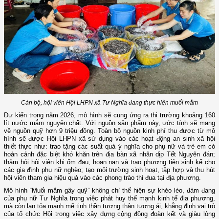
Cán bộ, hội viên Hội LHPN xã Tư Nghĩa đang thực hiện muối mắm
Dự kiến trong năm 2026, mô hình sẽ cung ứng ra thị trường khoảng 160
lít nước mắm nguyên chất. Với nguồn sản phẩm này, ước tính sẽ mang
về nguồn quỹ hơn 9 triệu đồng. Toàn bộ nguồn kinh phí thu được từ mô
hình sẽ được Hội LHPN xã sử dụng vào các hoạt động an sinh xã hội
thiết thực như: trao tặng các suất quà ý nghĩa cho phụ nữ và trẻ em có
hoàn cảnh đặc biệt khó khăn trên địa bàn xã nhân dịp Tết Nguyên đán;
thăm hỏi hội viên khi ốm đau, hoạn nạn và trao phương tiện sinh kế cho
các gia đình phụ nữ nghèo; tạo môi trường sinh hoạt, tập hợp và thu hút
hội viên tham gia hiệu quả vào các phong trào thi đua tại địa phương.
Mô hình “Muối mắm gây quỹ” không chỉ thể hiện sự khéo léo, đảm đang
của phụ nữ Tư Nghĩa trong việc phát huy thế mạnh kinh tế địa phương,
mà còn lan tỏa mạnh mẽ tinh thần tương thân tương ái, khẳng định vai trò
của tổ chức Hội trong việc xây dựng cộng đồng đoàn kết và giàu lòng