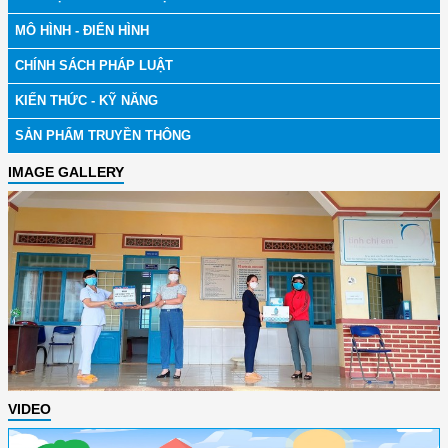
MÔ HÌNH - ĐIỂN HÌNH
CHÍNH SÁCH PHÁP LUẬT
KIẾN THỨC - KỸ NĂNG
SẢN PHẨM TRUYỀN THÔNG
IMAGE GALLERY
VIDEO