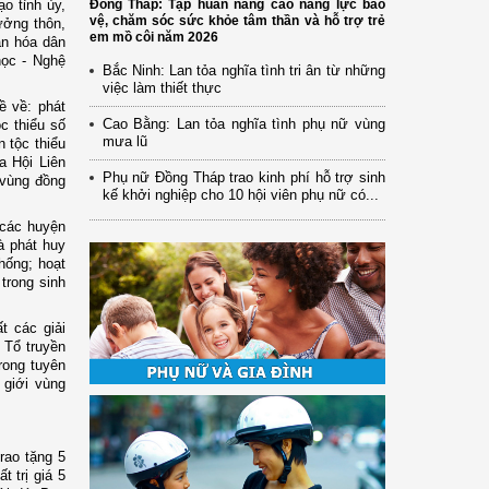
o tỉnh ủy,
Đồng Tháp: Tập huấn nâng cao năng lực bảo
vệ, chăm sóc sức khỏe tâm thần và hỗ trợ trẻ
ưởng thôn,
em mồ côi năm 2026
ăn hóa dân
ọc - Nghệ
Bắc Ninh: Lan tỏa nghĩa tình tri ân từ những
việc làm thiết thực
ề về: phát
Cao Bằng: Lan tỏa nghĩa tình phụ nữ vùng
c thiểu số
mưa lũ
n tộc thiểu
a Hội Liên
Phụ nữ Đồng Tháp trao kinh phí hỗ trợ sinh
 vùng đồng
kế khởi nghiệp cho 10 hội viên phụ nữ có...
 các huyện
à phát huy
thống; hoạt
trong sinh
t các giải
 Tổ truyền
rong tuyên
 giới vùng
rao tặng 5
 trị giá 5