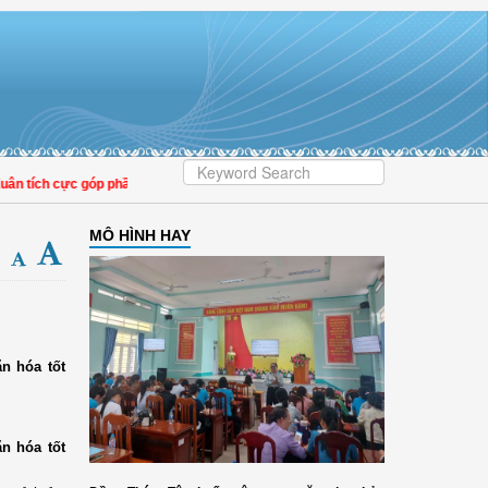
tích cực góp phần nâng cao tỷ lệ người dân tham gia bảo hiểm y tế
MÔ HÌNH HAY
ăn hóa tốt
ăn hóa tốt