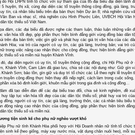
 do Hội LHPN tỉnh tổ chức với sự tham gia của 85 đại biểu đại diện lãnh đạ
5 huyện, thị xã; cùng đại diện các tổ truyền thông cộng đồng, già làng, tr
uy tín, cá nhân tiêu biểu trên địa bàn thực hiện Dự án 8; nhà nghiên cứu v
 Văn Ban và nhạc sĩ, nhà nghiên cứu Hình Phước Liên, UVBCH Hội Văn h
 dân tộc thiểu số Việt Nam.
tọa đàm, các đại biểu đã được nghe các tham luận, thảo luận những vấn đ
ục văn hóa tốt đẹp, góp phần thực hiện bình đẳng giới vùng đồng bào dân tộ
úi trên địa bàn tỉnh; việc gìn giữ và phát huy các giá trị văn hóa của các dâ
hánh Hòa; vai trò của người có uy tín, các già làng, trưởng bản; vai trò củ
nữ trong việc nâng cao nhận thức cho cộng đồng, thực hiện bình đẳng giới
ộc thiểu số và miền núi huyện Khánh Vĩnh.
đó, đại diện người có uy tín, tổ truyền thông cộng đồng, chi Hội Phụ nữ ở
, Khánh Vĩnh, Cam Lâm đã giao lưu, chia sẻ các nội dung như: Giữ gìn v
 Khánh Sơn; bảo tồn, gìn giữ và duy trì tổ chức các Lễ theo nghi lễ truyền 
n truyền cộng đồng thực hiện thay đổi nếp nghĩ, cách làm trong cuộc sống, 
 phần xóa bỏ định kiến giới, khuôn mẫu giới trong gia đình và cộng đồng…
đàm đã tạo diễn đàn để các đại biểu trao đổi, chia sẻ kinh nghiệm, đề xuấ
 huy tập tục văn hóa tốt đẹp của các dân tộc thiểu số; phát huy vai trò của
g đồng, người có uy tín, các già làng, trưởng thôn, các cá nhân tiêu biểu t
ận động nâng cao nhận thức của cộng đồng, góp phần thực hiện bình đẳng
dân tộc thiểu số và miền núi.
hương tiện sinh kế cho phụ nữ nghèo vượt khó
hiệp Phụ nữ tỉnh Khánh Hòa phối hợp với Hội Doanh nhân nữ tỉnh tổ chức t
ện sinh kế (heo giống, máy xay nước mía, vật dụng chăn nuôi heo), mỗi suất