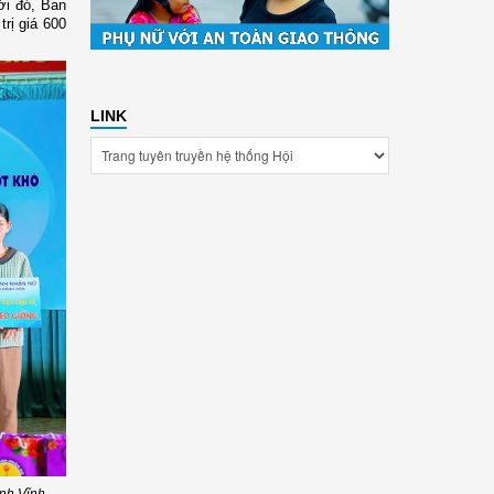
ới đó, Ban
rị giá 600
LINK
ánh Vĩnh