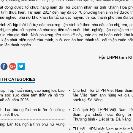
oạt động được tổ chức hàng năm do Hội Doanh nhân nữ tỉnh Khánh Hòa ph
tỉnh thực hiện. Từ năm 2017 đến nay đã có 70 phương tiện sinh kế được tr
 nữ nghèo, phụ nữ khó khăn tại tất cả các huyện, thị xã, thành phố trên địa bà
rình đã kịp thời hỗ trợ các phương tiện sinh kế theo nhu cầu của chị, em, p
chị,em phụ nữ nghèo có phương tiện sản xuất, khởi nghiệp, lập nghiệp có t
 lo cho gia đình
.
Nhờ phương tiện sinh kế này, các chị có hoàn cảnh khó 
 kiện phát triển nghề của mình, nuôi con ăn học thành tài, cải thiện cuộc s
 lên thoát nghèo.
Hội LHPN tỉnh K
ITH CATEGORIES
áp: Tập huấn nâng cao năng lực bảo
Chủ tịch Hội LHPN Việt Nam thăm
ăm sóc sức khỏe tâm thần và hỗ trợ
Mẹ Việt Nam anh hùng và gia đ
mồ côi năm 2026
sách tại Đà Nẵng
h: Lan tỏa nghĩa tình tri ân từ những
Chủ tịch Hội LHPN Việt Nam Lê
m thiết thực
tham gia chuỗi hoạt động tr
Thương binh - Liệt sĩ tại Đà Nẵng
ng: Lan tỏa nghĩa tình phụ nữ vùng
TƯ Hội LHPN Việt Nam ra mắt mô