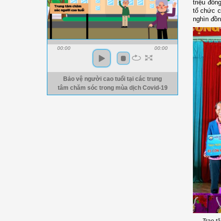
triệu đồn
tổ chức c
nghìn đồ
00:00
00:00
Bảo vệ người cao tuổi tại các trung
tâm chăm sóc trong mùa dịch Covid-19
Trao t