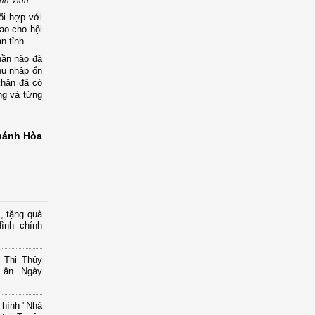
ối hợp với
ao cho hội
n tỉnh.
hần nào đã
hu nhập ổn
khăn đã có
ống và từng
hánh Hòa
, tặng quà
ình chính
 Thị Thủy
i ân Ngày
 hình "Nhà