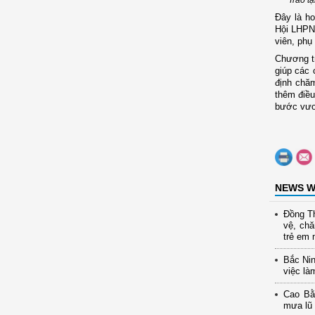
Đây là h
Hội LHPN 
viên, phụ
C
hương t
giúp các 
định chăm
thêm điều
bước vươn
NEWS W
Đồng Th
vệ, ch
trẻ em 
Bắc Nin
việc là
Cao Bằ
mưa lũ