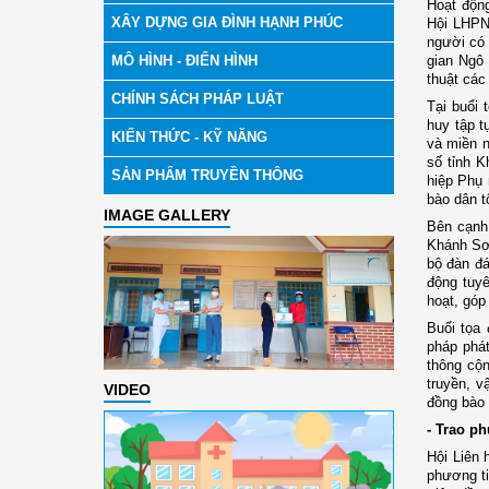
Hoạt động
XÂY DỰNG GIA ĐÌNH HẠNH PHÚC
Hội LHPN 
người có 
MÔ HÌNH - ĐIỂN HÌNH
gian Ngô
thuật các
CHÍNH SÁCH PHÁP LUẬT
Tại buổi 
huy tập t
KIẾN THỨC - KỸ NĂNG
và miền n
số tỉnh K
SẢN PHẨM TRUYỀN THÔNG
hiệp Phụ 
bào dân t
IMAGE GALLERY
Bên cạnh 
Khánh Sơn
bộ đàn đá
động tuyê
hoạt, góp
Buổi tọa 
pháp phát
thông cộn
truyền, v
VIDEO
đồng bào 
- Trao p
Hội Liên 
phương ti