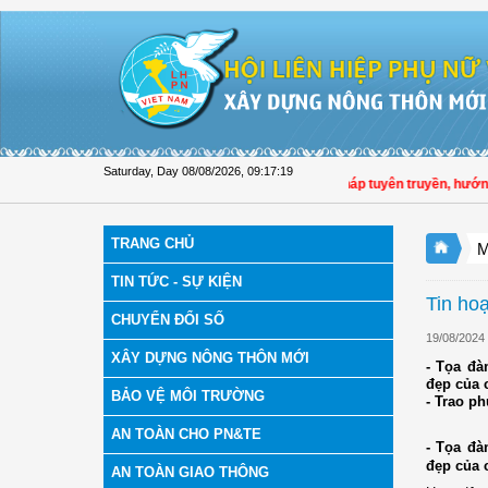
Skip to Content
Saturday, Day 08/08/2026
,
09:17:19
Hội LHPN tỉnh Đồng Tháp tuyên truyền, hướng dẫn
TRANG CHỦ
M
TIN TỨC - SỰ KIỆN
Tin ho
CHUYỂN ĐỔI SỐ
19/08/2024
XÂY DỰNG NÔNG THÔN MỚI
- Tọa đà
đẹp của c
BẢO VỆ MÔI TRƯỜNG
- Trao p
AN TOÀN CHO PN&TE
- Tọa đà
đẹp của c
AN TOÀN GIAO THÔNG