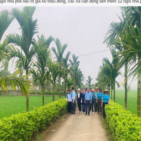
gôi nhà phế liệu trị giá 60 triệu đồng, các xã vận động làm thêm 12 ngôi nhà p