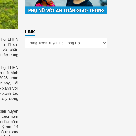
LINK
 Hội LHPN
tại 11 xã,
ắn với phân
i tập trung
, Hội LHPN
là mô hình
2023, toàn
n nay, Hội
y xanh với
y xanh tạo
c xây dựng
 bàn huyện
n cuối năm
ến đầu năm
lý rác, 14
hỗ trợ xây