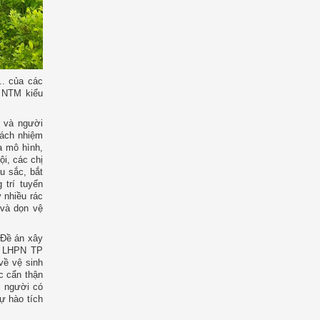
.. của các
, NTM kiểu
n và người
rách nhiệm
a mô hình,
ội, các chị
u sắc, bắt
 trí tuyến
 nhiều rác
 và dọn vệ
 Đề án xây
ội LHPN TP
về vệ sinh
c cẩn thận
i người có
ự hào tích