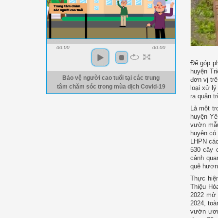
00:00
00:00
Để góp p
huyện Tri
Bảo vệ người cao tuổi tại các trung
đơn vị tr
tâm chăm sóc trong mùa dịch Covid-19
loại xử lý
ra quân t
Là một t
huyện Yên
vườn mẫu
huyện có
LHPN các 
530 cây 
cảnh qua
quê hươn
Thực hiện
Thiệu Hóa
2022 mở 
2024, toà
vườn ươm