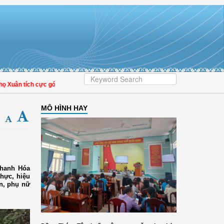
n tích cực góp phần nâng cao tỷ lệ người dân tham gia bảo hiểm y tế
MÔ HÌNH HAY
Thanh Hóa
hực, hiệu
ên, phụ nữ