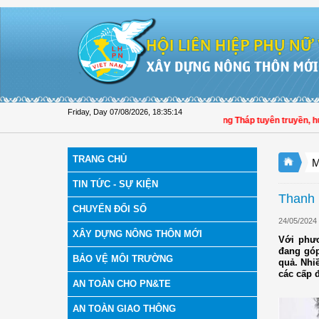
Skip to Content
Friday, Day 07/08/2026
,
18:35:15
Hội LHPN tỉnh Đồng Tháp tuyên truyền, hướng d
TRANG CHỦ
M
TIN TỨC - SỰ KIỆN
Thanh 
CHUYỂN ĐỔI SỐ
24/05/2024
XÂY DỰNG NÔNG THÔN MỚI
Với phươ
đang góp
BẢO VỆ MÔI TRƯỜNG
quả. Nhi
các cấp 
AN TOÀN CHO PN&TE
AN TOÀN GIAO THÔNG