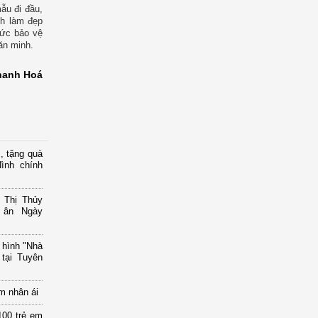
ẫu đi đầu,
nh làm đẹp
hức bảo vệ
ăn minh.
hanh Hoá
, tặng quà
ình chính
 Thị Thủy
i ân Ngày
 hình "Nhà
tại Tuyên
m nhân ái
00 trẻ em