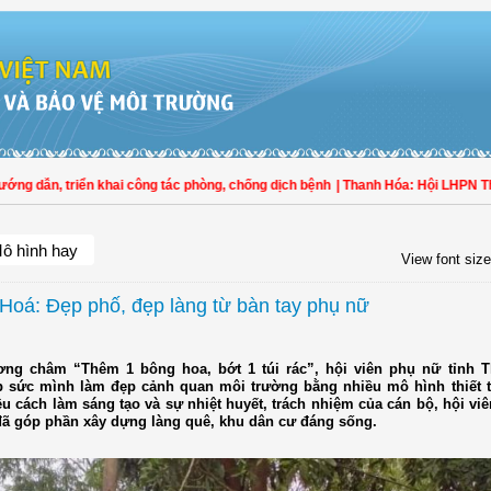
ẫn, triển khai công tác phòng, chống dịch bệnh
| Thanh Hóa: Hội LHPN Thọ Xuâ
ô hình hay
View font size
Hoá: Đẹp phố, đẹp làng từ bàn tay phụ nữ
ng châm “Thêm 1 bông hoa, bớt 1 túi rác”, hội viên phụ nữ tỉnh 
 sức mình làm đẹp cảnh quan môi trường bằng nhiều mô hình thiết t
ều cách làm sáng tạo và sự nhiệt huyết, trách nhiệm của cán bộ, hội vi
đã góp phần xây dựng làng quê, khu dân cư đáng sống.