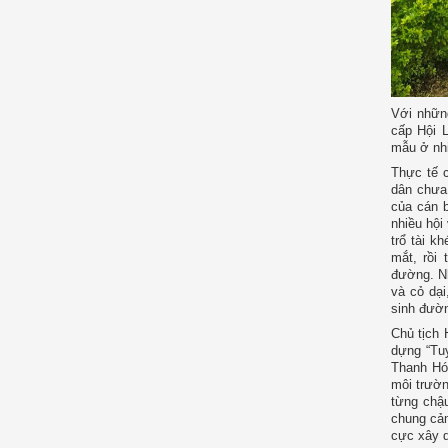
Với nhữn
cấp Hội 
mẫu ở nhi
Thực tế c
dân chưa 
của cán 
nhiều hội
trổ tài k
mắt, rồi
đường. N
và cỏ dạ
sinh đườn
Chủ tịch
dựng “Tu
Thanh Hó
môi trườn
từng chậu
chung cảm
cực xây 