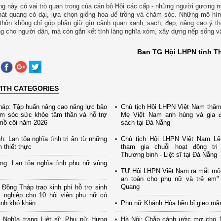
g này có vai trò quan trọng của cán bộ Hội các cấp - những người gương m
hát quang cỏ dại, lựa chọn giống hoa để trồng và chăm sóc. Những mô hì
thôn không chỉ góp phần giữ gìn cảnh quan xanh, sạch, đẹp, nâng cao ý t
g cho người dân, mà còn gắn kết tình làng nghĩa xóm, xây dựng nếp sống v
Ban TG Hội LHPN tỉnh T
ITH CATEGORIES
áp: Tập huấn nâng cao năng lực bảo
Chủ tịch Hội LHPN Việt Nam thăm
ăm sóc sức khỏe tâm thần và hỗ trợ
Mẹ Việt Nam anh hùng và gia đ
mồ côi năm 2026
sách tại Đà Nẵng
h: Lan tỏa nghĩa tình tri ân từ những
Chủ tịch Hội LHPN Việt Nam Lê
m thiết thực
tham gia chuỗi hoạt động tr
Thương binh - Liệt sĩ tại Đà Nẵng
ng: Lan tỏa nghĩa tình phụ nữ vùng
TƯ Hội LHPN Việt Nam ra mắt mô
an toàn cho phụ nữ và trẻ em" 
Quang
Đồng Tháp trao kinh phí hỗ trợ sinh
i nghiệp cho 10 hội viên phụ nữ có
ảnh khó khăn
Phụ nữ Khánh Hòa bền bỉ gieo mầ
 Nghĩa trang Liệt sĩ: Phụ nữ Hưng
Hà Nội: Chắp cánh ước mơ cho 1