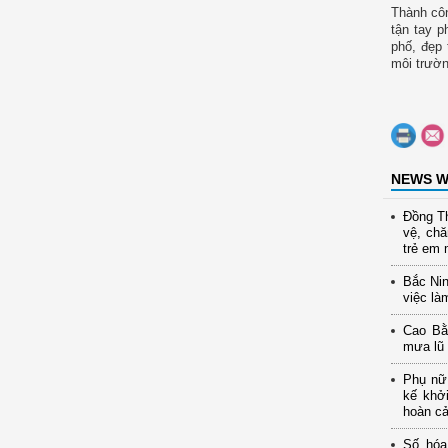
Thành côn
tận tay p
phố, đẹp 
môi trườn
NEWS W
Đồng Th
vệ, ch
trẻ em 
Bắc Nin
việc là
Cao Bằ
mưa lũ
Phụ nữ 
kế khở
hoàn c
Số hóa