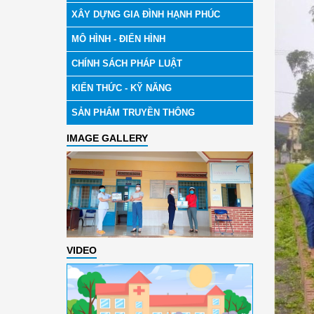
XÂY DỰNG GIA ĐÌNH HẠNH PHÚC
MÔ HÌNH - ĐIỂN HÌNH
CHÍNH SÁCH PHÁP LUẬT
KIẾN THỨC - KỸ NĂNG
SẢN PHẨM TRUYỀN THÔNG
IMAGE GALLERY
VIDEO