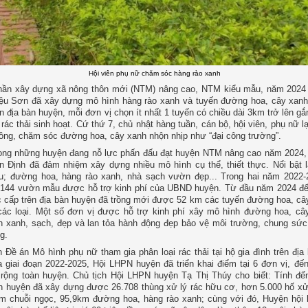
Hội viên phụ nữ chăm sóc hàng rào xanh
hần xây dựng xã nông thôn mới (NTM) nâng cao, NTM kiểu mẫu, năm 2024
ệu Sơn đã xây dựng mô hình hàng rào xanh và tuyến đường hoa, cây xanh 
ên địa bàn huyện, mỗi đơn vị chọn ít nhất 1 tuyến có chiều dài 3km trở lên g
 rác thải sinh hoạt. Cứ thứ 7, chủ nhật hàng tuần, cán bộ, hội viên, phụ nữ lạ
rồng, chăm sóc đường hoa, cây xanh nhộn nhịp như “đại công trường”.
rong những huyện đang nỗ lực phấn đấu đạt huyện NTM nâng cao năm 2024
 Định đã đảm nhiệm xây dựng nhiều mô hình cụ thể, thiết thực. Nổi bật 
; đường hoa, hàng rào xanh, nhà sạch vườn đẹp... Trong hai năm 2022-
 144 vườn mẫu được hỗ trợ kinh phí của UBND huyện. Từ đầu năm 2024 đế
cấp trên địa bàn huyện đã trồng mới được 52 km các tuyến đường hoa, câ
các loại. Một số đơn vị được hỗ trợ kinh phí xây mô hình đường hoa, câ
n xanh, sạch, đẹp và lan tỏa hành động đẹp bảo vệ môi trường, chung sứ
g.
 Đề án Mô hình phụ nữ tham gia phân loại rác thải tại hộ gia đình trên địa
 giai đoạn 2022-2025, Hội LHPN huyện đã triển khai điểm tại 6 đơn vị, đế
rộng toàn huyện. Chủ tịch Hội LHPN huyện Tạ Thị Thúy cho biết: Tính đ
n huyện đã xây dựng được 26.708 thùng xử lý rác hữu cơ, hơn 5.000 hố xử 
 chuỗi ngọc, 95,9km đường hoa, hàng rào xanh; cùng với đó, Huyện hội 