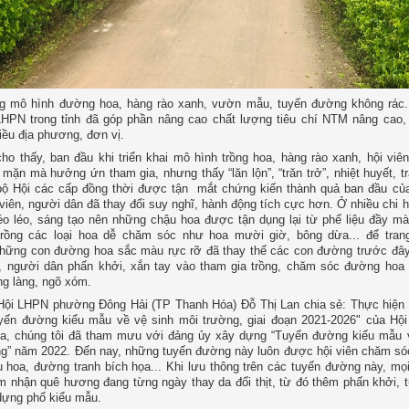
g mô hình đường hoa, hàng rào xanh, vườn mẫu, tuyến đường không rác.
LHPN trong tỉnh đã góp phần nâng cao chất lượng tiêu chí NTM nâng cao
ều địa phương, đơn vị.
ho thấy, ban đầu khi triển khai mô hình trồng hoa, hàng rào xanh, hội viê
mặn mà hưởng ứn tham gia, nhưng thấy “lăn lộn”, “trăn trở”, nhiệt huyết, t
bộ Hội các cấp đồng thời được tận mắt chứng kiến thành quả ban đầu củ
 viên, người dân đã thay đổi suy nghĩ, hành động tích cực hơn. Ở nhiều chi h
héo léo, sáng tạo nên những chậu hoa được tận dụng lại từ phế liệu đầy mà
 trồng các loại hoa dễ chăm sóc như hoa mười giờ, bông dừa... để trang
hững con đường hoa sắc màu rực rỡ đã thay thế các con đường trước đây
i, người dân phấn khởi, xắn tay vào tham gia trồng, chăm sóc đường hoa
g làng, ngõ xóm.
 Hội LHPN phường Đông Hải (TP Thanh Hóa) Đỗ Thị Lan chia sẻ: Thực hiện
yến đường kiểu mẫu về vệ sinh môi trường, giai đoạn 2021-2026" của H
a, chúng tôi đã tham mưu với đảng ủy xây dựng “Tuyến đường kiểu mẫu 
g” năm 2022. Đến nay, những tuyến đường này luôn được hội viên chăm só
 hoa, đường tranh bích họa... Khi lưu thông trên các tuyến đường này, mọ
 nhận quê hương đang từng ngày thay da đổi thịt, từ đó thêm phấn khởi, t
dựng phố kiểu mẫu.