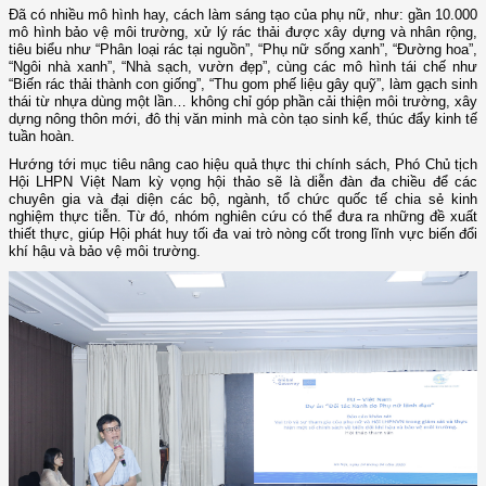
Đã có nhiều mô hình hay, cách làm sáng tạo của phụ nữ, như: gần 10.000
mô hình bảo vệ môi trường, xử lý rác thải được xây dựng và nhân rộng,
tiêu biểu như “Phân loại rác tại nguồn”, “Phụ nữ sống xanh”, “Đường hoa”,
“Ngôi nhà xanh”, “Nhà sạch, vườn đẹp”, cùng các mô hình tái chế như
“Biến rác thải thành con giống”, “Thu gom phế liệu gây quỹ”, làm gạch sinh
thái từ nhựa dùng một lần… không chỉ góp phần cải thiện môi trường, xây
dựng nông thôn mới, đô thị văn minh mà còn tạo sinh kế, thúc đẩy kinh tế
tuần hoàn.
Hướng tới mục tiêu nâng cao hiệu quả thực thi chính sách, Phó Chủ tịch
Hội LHPN Việt Nam kỳ vọng hội thảo sẽ là diễn đàn đa chiều để các
chuyên gia và đại diện các bộ, ngành, tổ chức quốc tế chia sẻ kinh
nghiệm thực tiễn. Từ đó, nhóm nghiên cứu có thể đưa ra những đề xuất
thiết thực, giúp Hội phát huy tối đa vai trò nòng cốt trong lĩnh vực biến đổi
khí hậu và bảo vệ môi trường.