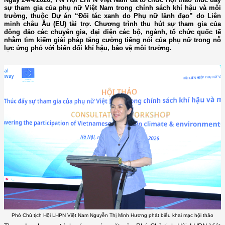
sự tham gia của phụ nữ Việt Nam trong chính sách khí hậu và môi
trường, thuộc Dự án “Đối tác xanh do Phụ nữ lãnh đạo” do Liên
minh châu Âu (EU) tài trợ. Chương trình thu hút sự tham gia của
đông đảo các chuyên gia, đại diện các bộ, ngành, tổ chức quốc tế
nhằm tìm kiếm giải pháp tăng cường tiếng nói của phụ nữ trong nỗ
lực ứng phó với biến đổi khí hậu, bảo vệ môi trường.
Phó Chủ tịch Hội LHPN Việt Nam Nguyễn Thị Minh Hương phát biểu khai mạc hội thảo