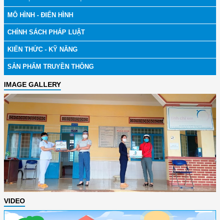
MÔ HÌNH - ĐIỂN HÌNH
CHÍNH SÁCH PHÁP LUẬT
KIẾN THỨC - KỸ NĂNG
SẢN PHẨM TRUYỀN THÔNG
IMAGE GALLERY
VIDEO