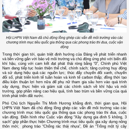
Hội LHPN Việt Nam đã chủ động lồng ghép các vấn đề môi trường vào các
chương trình mục tiêu quốc gia thông qua các phong trào thi đua, cuộc vận
động
Trong thời gian tới, quán triệt định hướng của Đảng về phát triển nhanh
và bền vững gắn với bảo vệ môi trường và chủ động ứng phó với biến đổi
khí hậu, cùng với cam kết đạt phát thải ròng bằng “0”, Chính phủ Việt
Nam đang tiếp tục hoàn thiện thể chế, chính sách; tăng cường huy động
và sử dụng hiệu quả các nguồn lực; thúc đẩy chuyển đổi xanh, chuyển
đổi số, phát triển kinh tế tuần hoàn và kinh tế carbon thấp; đồng thời tạo
điều kiện thuận lợi hơn nữa để phụ nữ tham gia sâu hơn vào quá trình
xây dựng, thực hiện và giám sát các chính sách về khí hậu và môi
trường, góp phần nâng cao hiệu quả, tính bao trùm và bền vững của quá
trình phát triển đất nước.
Phó Chủ tịch Nguyễn Thị Minh Hương khẳng định, thời gian qua, Hội
LHPN Việt Nam đã chủ động lồng ghép các vấn đề môi trường vào các
chương trình mục tiêu quốc gia thông qua các phong trào thi đua, cuộc
vận động. Điển hình như Cuộc vận động “Xây dựng gia đình 5 không, 3
sạch” góp phần thực hiện Chương trình mục tiêu quốc gia xây dựng nông
thôn mới; phong trào “Chống rác thải nhựa”, Đề án “Trồng một tỷ cây