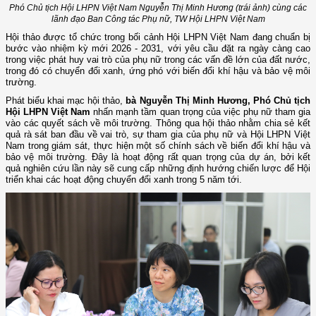
Phó Chủ tịch Hội LHPN Việt Nam Nguyễn Thị Minh Hương (trái ảnh) cùng các
lãnh đạo Ban Công tác Phụ nữ, TW Hội LHPN Việt Nam
Hội thảo được tổ chức trong bối cảnh Hội LHPN Việt Nam đang chuẩn bị
bước vào nhiệm kỳ mới 2026 - 2031, với yêu cầu đặt ra ngày càng cao
trong việc phát huy vai trò của phụ nữ trong các vấn đề lớn của đất nước,
trong đó có chuyển đổi xanh, ứng phó với biến đổi khí hậu và bảo vệ môi
trường.
Phát biểu khai mạc hội thảo,
bà Nguyễn Thị Minh Hương, Phó Chủ tịch
Hội LHPN Việt Nam
nhấn mạnh tầm quan trọng của việc phụ nữ tham gia
vào các quyết sách về môi trường. Thông qua hội thảo nhằm chia sẻ kết
quả rà sát ban đầu về vai trò, sự tham gia của phụ nữ và Hội LHPN Việt
Nam trong giám sát, thực hiện một số chính sách về biến đổi khí hậu và
bảo vệ môi trường. Đây là hoạt động rất quan trọng của dự án, bởi kết
quả nghiên cứu lần này sẽ cung cấp những định hướng chiến lược để Hội
triển khai các hoạt động chuyển đổi xanh trong 5 năm tới.