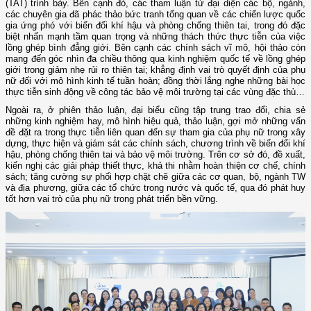
(TAT) trình bày. Bên cạnh đó, các tham luận từ đại diện các bộ, ngành,
các chuyên gia đã phác thảo bức tranh tổng quan về các chiến lược quốc
gia ứng phó với biến đổi khí hậu và phòng chống thiên tai, trong đó đặc
biệt nhấn mạnh tầm quan trọng và những thách thức thực tiễn của việc
lồng ghép bình đẳng giới. Bên cạnh các chính sách vĩ mô, hội thảo còn
mang đến góc nhìn đa chiều thông qua kinh nghiệm quốc tế về lồng ghép
giới trong giảm nhẹ rủi ro thiên tai; khẳng định vai trò quyết định của phụ
nữ đối với mô hình kinh tế tuần hoàn; đồng thời lắng nghe những bài học
thực tiễn sinh động về công tác bảo vệ môi trường tại các vùng đặc thù…
Ngoài ra, ở phiên thảo luận, đại biểu cũng tập trung trao đổi, chia sẻ
những kinh nghiệm hay, mô hình hiệu quả, thảo luận, gợi mở những vấn
đề đặt ra trong thực tiễn liên quan đến sự tham gia của phụ nữ trong xây
dựng, thực hiện và giám sát các chính sách, chương trình về biến đổi khí
hậu, phòng chống thiên tai và bảo vệ môi trường. Trên cơ sở đó, đề xuất,
kiến nghị các giải pháp thiết thực, khả thi nhằm hoàn thiện cơ chế, chính
sách; tăng cường sự phối hợp chặt chẽ giữa các cơ quan, bộ, ngành TW
và địa phương, giữa các tổ chức trong nước và quốc tế, qua đó phát huy
tốt hơn vai trò của phụ nữ trong phát triển bền vững.