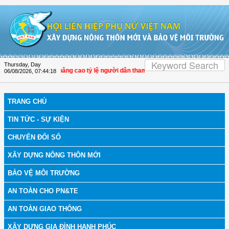
Skip to Content
Thursday, Day
c góp phần nâng cao tỷ lệ người dân tham gia bảo hiểm y tế
06/08/2026
,
07:44:19
TRANG CHỦ
TIN TỨC - SỰ KIỆN
CHUYỂN ĐỔI SỐ
XÂY DỰNG NÔNG THÔN MỚI
BẢO VỆ MÔI TRƯỜNG
AN TOÀN CHO PN&TE
AN TOÀN GIAO THÔNG
XÂY DỰNG GIA ĐÌNH HẠNH PHÚC