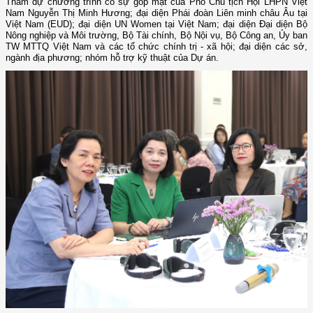
Tham dự chương trình có sự góp mặt của Phó Chủ tịch Hội LHPN Việt
Nam Nguyễn Thị Minh Hương; đại diện Phái đoàn Liên minh châu Âu tại
Việt Nam (EUD); đại diện UN Women tại Việt Nam; đại diện Đại diện Bộ
Nông nghiệp và Môi trường, Bộ Tài chính, Bộ Nội vụ, Bộ Công an, Ủy ban
TW MTTQ Việt Nam và các tổ chức chính trị - xã hội; đại diện các sở,
ngành địa phương; nhóm hỗ trợ kỹ thuật của Dự án.