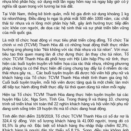
nhựa khó phân hủy, sử dụng một lần ngay hôm nay và ngay bây giờ có ý
nghĩa rất quan trọng với tương lai trái đất.
Tại Việt Nam, thống kê bình quân, mỗi hộ gia đình sử dụng khoảng 1 kg
túi nilon/tháng. Điều đáng lo ngại là phải mất 500 đến 1000 năm, các chất
thải từ nhựa và ni lông mới phân hủy hết, gây ảnh hưởng trực tiếp đến
sức khỏe con người, đe dọa các hệ sinh thái và sự phát triển bền vững
của mỗi quốc gia.
Là một tổ chức hoạt động vì mục tiêu phát triển cộng đồng, Tổ chức Tài
chính vi mô (TCVM) Thanh Hóa đã có những hoạt động thiết thực nhằm
hưởng ứng phong trào “Nói không với rác thải nhựa và túi nilon”. Với mục
tiêu tạo thói quen mang làn đi chợ đựng thức ăn thay cho túi nilon, Tổ
chức TCVM Thanh Hóa đã phối hợp với Hội Liên hiệp Phụ nữ tỉnh, thực
hiện các buổi tuyên truyền về hiểm họa của rác thải nhựa, những phương
pháp chúng ta có thể thực hiện để cùng chung tay đẩy lùi ô nhiễm do rác
thải nhựa gây ra,... Các buổi tuyên truyền đã được hội viên hội phụ nữ và
khách hàng của Tổ chức TCVM Thanh Hóa nhiệt tình tham gia ủng hộ.
Cuối buổi tuyên truyền, mỗi hội viên được tặng quà là một chiếc làn mới
để tiếp tục hành động thiết thực đẩy lùi thói quen dùng túi nilon mỗi ngày.
Hiện tại Tổ chức TCVM Thanh Hóa đang thực hiện tuyên truyền tại các
huyện Hậu Lộc, Nga Sơn, Tĩnh Gia. Trong tháng 9 và tháng 10, chương
trình sẽ triển khai tới toàn thể 22 nghìn khách hàng và hội viên hội phụ nữ
đang sinh sống trên 19 huyện thị mà tổ chức đang hoạt động.
Tính đến thời điểm 31/8/2019, Tổ chức TCVM Thanh Hóa có số dư nợ là
324,4 tỷ đồng. Với số lượng khách hàng là 41.000 người, trong đó có
91,5% là phụ nữ. Đặc biệt số khách hàng thu nhập thấp chiếm 82,3%;
Khách hàng là người dân tộc thiểu số 8,1%. Song, điều này không ảnh