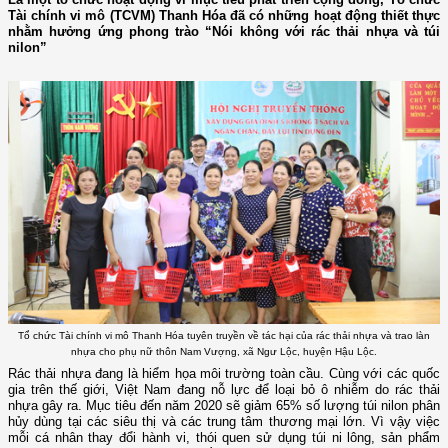
Tài chính vi mô (TCVM) Thanh Hóa đã có những hoạt động thiết thực
nhằm hưởng ứng phong trào “Nói không với rác thải nhựa và túi
nilon”
Tổ chức Tài chính vi mô Thanh Hóa tuyên truyền về tác hại của rác thải nhựa và trao làn
nhựa cho phụ nữ thôn Nam Vượng, xã Ngư Lộc, huyện Hậu Lộc.
Rác thải nhựa đang là hiểm họa môi trường toàn cầu. Cùng với các quốc
gia trên thế giới, Việt Nam đang nỗ lực để loại bỏ ô nhiễm do rác thải
nhựa gây ra. Mục tiêu đến năm 2020 sẽ giảm 65% số lượng túi nilon phân
hủy dùng tại các siêu thị và các trung tâm thương mại lớn. Vì vậy việc
mỗi cá nhân thay đổi hành vi, thói quen sử dụng túi ni lông, sản phẩm