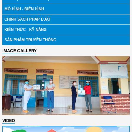
MÔ HÌNH - ĐIỂN HÌNH
CHÍNH SÁCH PHÁP LUẬT
KIẾN THỨC - KỸ NĂNG
SẢN PHẨM TRUYỀN THÔNG
IMAGE GALLERY
VIDEO