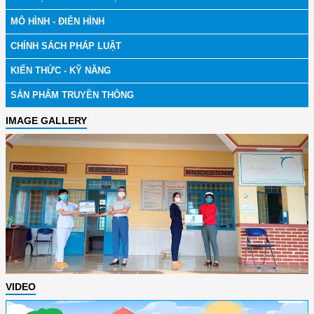
MÔ HÌNH - ĐIỂN HÌNH
CHÍNH SÁCH PHÁP LUẬT
KIẾN THỨC - KỸ NĂNG
SẢN PHẨM TRUYỀN THÔNG
IMAGE GALLERY
VIDEO