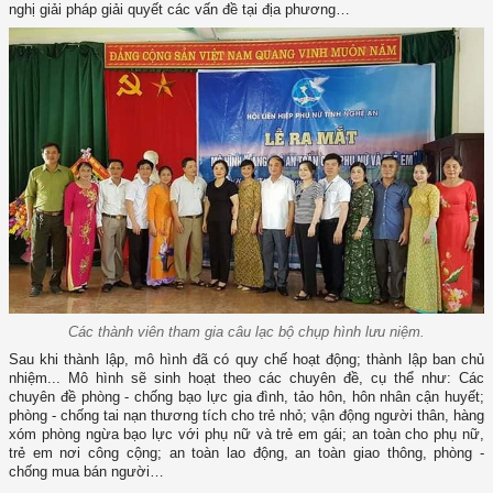
nghị giải pháp giải quyết các vấn đề tại địa phương…
Các thành viên tham gia câu lạc bộ chụp hình lưu niệm.
Sau khi thành lập, mô hình đã có quy chế hoạt động; thành lập ban chủ
nhiệm... Mô hình sẽ sinh hoạt theo các chuyên đề, cụ thể như: Các
chuyên đề phòng - chống bạo lực gia đình, tảo hôn, hôn nhân cận huyết;
phòng - chống tai nạn thương tích cho trẻ nhỏ; vận động người thân, hàng
xóm phòng ngừa bạo lực với phụ nữ và trẻ em gái; an toàn cho phụ nữ,
trẻ em nơi công cộng; an toàn lao động, an toàn giao thông, phòng -
chống mua bán người…