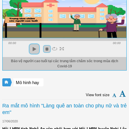
00:00
00:00
Bảo vệ người cao tuổi tại các trung tâm chăm sóc trong mùa dịch
Covid-19
Mô hình hay
View font size
Ra mắt mô hình "Làng quê an toàn cho phụ nữ và trẻ
em"
17/06/2020
Hội LHPN tỉnh Nghệ An vừa phối hợp với Hội LHPN huyện Nghi Lộc