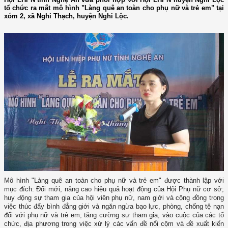
tổ chức ra mắt mô hình "Làng quê an toàn cho phụ nữ và trẻ em" tại
xóm 2, xã Nghi Thạch, huyện Nghi Lộc.
Mô hình "Làng quê an toàn cho phụ nữ và trẻ em" được thành lập với
mục đích: Đổi mới, nâng cao hiệu quả hoạt động của Hội Phụ nữ cơ sở;
huy động sự tham gia của hội viên phụ nữ, nam giới và cộng đồng trong
việc thúc đẩy bình đẳng giới và ngăn ngừa bạo lực, phòng, chống tệ nạn
đối với phụ nữ và trẻ em; tăng cường sự tham gia, vào cuộc của các tổ
chức, địa phương trong việc xử lý các vấn đề nổi cộm và đề xuất kiến