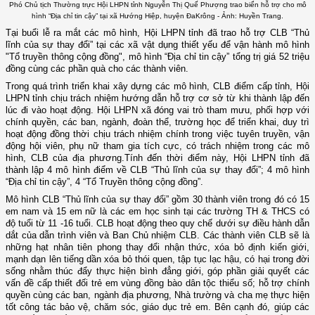
Phó Chủ tịch Thường trực Hội LHPN tỉnh Nguyễn Thị Quế Phượng trao biển hỗ trợ cho mô
hình “Địa chỉ tin cậy” tại xã Hướng Hiệp, huyện ĐaKrông - Ảnh: Huyền Trang.
Tại buổi lễ ra mắt các mô hình, Hội LHPN tỉnh đã trao hỗ trợ CLB “Thủ
lĩnh của sự thay đổi” tại các xã vật dụng thiết yếu để vận hành mô hình
"Tổ truyền thông cộng đồng", mô hình “Địa chỉ tin cậy” tổng trị giá 52 triệu
đồng cùng các phần quà cho các thành viên.
Trong quá trình triển khai xây dựng các mô hình, CLB điểm cấp tỉnh, Hội
LHPN tỉnh chịu trách nhiệm hướng dẫn hỗ trợ cơ sở từ khi thành lập đến
lúc đi vào hoạt động. Hội LHPN xã đóng vai trò tham mưu, phối hợp với
chính quyền, các ban, ngành, đoàn thể, trường học để triển khai, duy trì
hoạt động đồng thời chịu trách nhiệm chính trong việc tuyên truyền, vận
động hội viên, phụ nữ tham gia tích cực, có trách nhiệm trong các mô
hình, CLB của địa phương.Tính đến thời điểm này, Hội LHPN tỉnh đã
thành lập 4 mô hình điểm về CLB “Thủ lĩnh của sự thay đổi”; 4 mô hình
“Địa chỉ tin cậy”, 4 “Tổ Truyền thông cộng đồng”.
Mô hình CLB “Thủ lĩnh của sự thay đổi” gồm 30 thành viên trong đó có 15
em nam và 15 em nữ là các em học sinh tại các trường TH & THCS có
độ tuổi từ 11 -16 tuổi. CLB hoạt động theo quy chế dưới sự điều hành dẫn
dắt của dẫn trình viên và Ban Chủ nhiệm CLB. Các thành viên CLB sẽ là
những hạt nhân tiên phong thay đổi nhận thức, xóa bỏ định kiến giới,
mạnh dạn lên tiếng dần xóa bỏ thói quen, tập tục lạc hậu, có hại trong đời
sống nhằm thúc đẩy thực hiện bình đẳng giới, góp phần giải quyết các
vấn đề cấp thiết đối trẻ em vùng đồng bào dân tộc thiểu số; hỗ trợ chính
quyền cùng các ban, ngành địa phương, Nhà trường và cha mẹ thực hiện
tốt công tác bảo vệ, chăm sóc, giáo dục trẻ em. Bên cạnh đó, giúp các