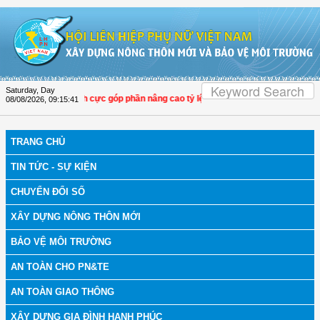
Skip to Content
Saturday, Day
PN Thọ Xuân tích cực góp phần nâng cao tỷ lệ người dân tham gia bảo hiểm y t
08/08/2026
,
09:15:42
TRANG CHỦ
TIN TỨC - SỰ KIỆN
CHUYỂN ĐỔI SỐ
XÂY DỰNG NÔNG THÔN MỚI
BẢO VỆ MÔI TRƯỜNG
AN TOÀN CHO PN&TE
AN TOÀN GIAO THÔNG
XÂY DỰNG GIA ĐÌNH HẠNH PHÚC