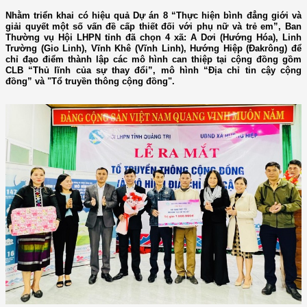
Nhằm triển khai có hiệu quả Dự án 8 “Thực hiện bình đẳng giới và
giải quyết một số vấn đề cấp thiết đối với phụ nữ và trẻ em”, Ban
Thường vụ Hội LHPN tỉnh đã chọn 4 xã: A Dơi (Hướng Hóa), Linh
Trường (Gio Linh), Vĩnh Khê (Vĩnh Linh), Hướng Hiệp (Đakrông) để
chỉ đạo điểm thành lập các mô hình can thiệp tại cộng đồng gồm
CLB “Thủ lĩnh của sự thay đổi”, mô hình “Địa chỉ tin cậy cộng
đồng” và "Tổ truyền thông cộng đồng".