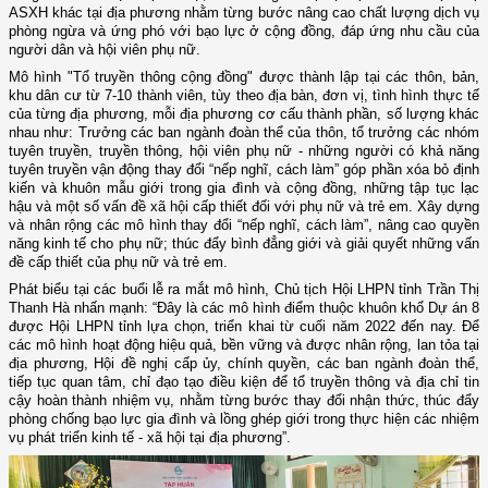
ASXH khác tại địa phương nhằm từng bước nâng cao chất lượng dịch vụ
phòng ngừa và ứng phó với bạo lực ở cộng đồng, đáp ứng nhu cầu của
người dân và hội viên phụ nữ.
Mô hình "Tổ truyền thông cộng đồng" được thành lập tại các thôn, bản,
khu dân cư từ 7-10 thành viên, tùy theo địa bàn, đơn vị, tình hình thực tế
của từng địa phương, mỗi địa phương cơ cấu thành phần, số lượng khác
nhau như: Trưởng các ban ngành đoàn thể của thôn, tổ trưởng các nhóm
tuyên truyền, truyền thông, hội viên phụ nữ - những người có khả năng
tuyên truyền vận động thay đổi “nếp nghĩ, cách làm” góp phần xóa bỏ định
kiến và khuôn mẫu giới trong gia đình và cộng đồng, những tập tục lạc
hậu và một số vấn đề xã hội cấp thiết đối với phụ nữ và trẻ em. Xây dựng
và nhân rộng các mô hình thay đổi “nếp nghĩ, cách làm”, nâng cao quyền
năng kinh tế cho phụ nữ; thúc đẩy bình đẳng giới và giải quyết những vấn
đề cấp thiết của phụ nữ và trẻ em.
Phát biểu tại các buổi lễ ra mắt mô hình, Chủ tịch Hội LHPN tỉnh Trần Thị
Thanh Hà nhấn mạnh: “Đây là các mô hình điểm thuộc khuôn khổ Dự án 8
được Hội LHPN tỉnh lựa chọn, triển khai từ cuối năm 2022 đến nay. Để
các mô hình hoạt động hiệu quả, bền vững và được nhân rộng, lan tỏa tại
địa phương, Hội đề nghị cấp ủy, chính quyền, các ban ngành đoàn thể,
tiếp tục quan tâm, chỉ đạo tạo điều kiện để tổ truyền thông và địa chỉ tin
cậy hoàn thành nhiệm vụ, nhằm từng bước thay đổi nhận thức, thúc đẩy
phòng chống bạo lực gia đình và lồng ghép giới trong thực hiện các nhiệm
vụ phát triển kinh tế - xã hội tại địa phương”.