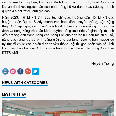
các huyện Hướng Hóa, Gio Linh, Vĩnh Linh. Các mô hình, hoạt động của
Dự án đã được người dân đón nhận, ủng hộ và được các cấp ủy, chính
quyền địa phương đánh giá cao.
Năm 2023, Hội LHPN tỉnh tiếp tục chỉ đạo, hướng dẫn Hội LHPN các
huyện thuộc Dự án 8 đẩy mạnh các hoạt động truyền thông, vận động
thay đổi "nếp nghĩ, cách làm" xóa bỏ định kiến, khuôn mẫu giới trong gia
đình và cộng đồng trên các kênh truyền thông trực tiếp và gián tiếp từ tỉnh
đến cơ sở; chú trọng nâng cao năng lực cho cán bộ nữ dân tộc thiểu số,
nâng cao năng lực về bình đẳng giới cho già làng, trưởng bản, người có
uy tín; tổ chức các chiến dịch truyền thông, hội thi góp phần xóa bỏ định
kiến giới, bạo lực gia đình và mua bán phụ nữ, trẻ em tại vùng đồng bào
DTTS &MN…
Huyền Trang
NEWS WITH CATEGORIES
MÔ HÌNH HAY