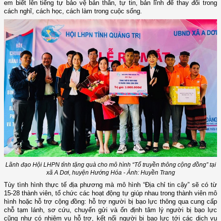
em biết lên tiếng tự bảo vệ bản thân, tự tin, bản lĩnh để thay đổi trong
cách nghĩ, cách học, cách làm trong cuộc sống.
Lãnh đạo Hội LHPN tỉnh tặng quà cho mô hình “Tổ truyền thông cộng đồng” tại
xã A Dơi, huyện Hướng Hóa - Ảnh: Huyền Trang
Tùy tình hình thực tế địa phương mà mô hình “Địa chỉ tin cậy” sẽ có từ
15-28 thành viên, tổ chức các hoạt động tự giúp nhau trong thành viên mô
hình hoặc hỗ trợ cộng đồng: hỗ trợ người bị bạo lực thông qua cung cấp
chỗ tạm lánh, sơ cứu, chuyển gửi và ổn định tâm lý người bị bạo lực
cũng như có nhiệm vụ hỗ trợ, kết nối người bị bạo lực tới các dịch vụ