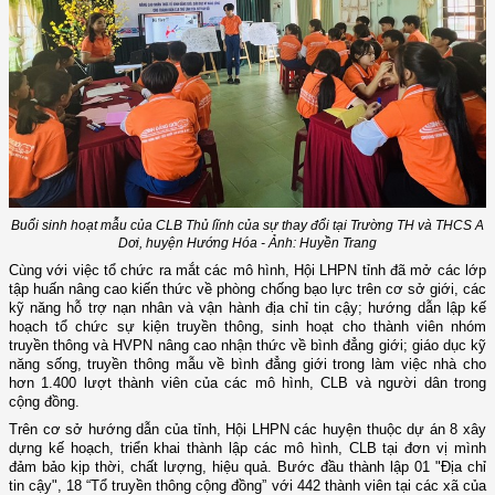
Buổi sinh hoạt mẫu của CLB Thủ lĩnh của sự thay đổi tại Trường TH và THCS A
Dơi, huyện Hướng Hóa - Ảnh: Huyền Trang
Cùng với việc tổ chức ra mắt các mô hình, Hội LHPN tỉnh đã mở các lớp
tập huấn nâng cao kiến thức về phòng chống bạo lực trên cơ sở giới, các
kỹ năng hỗ trợ nạn nhân và vận hành địa chỉ tin cậy; hướng dẫn lập kế
hoạch tổ chức sự kiện truyền thông, sinh hoạt cho thành viên nhóm
truyền thông và HVPN nâng cao nhận thức về bình đẳng giới; giáo dục kỹ
năng sống, truyền thông mẫu về bình đẳng giới trong làm việc nhà cho
hơn 1.400 lượt thành viên của các mô hình, CLB và người dân trong
cộng đồng.
Trên cơ sở hướng dẫn của tỉnh, Hội LHPN các huyện thuộc dự án 8 xây
dựng kế hoạch, triển khai thành lập các mô hình, CLB tại đơn vị mình
đảm bảo kịp thời, chất lượng, hiệu quả. Bước đầu thành lập 01 "Địa chỉ
tin cậy", 18 “Tổ truyền thông cộng đồng” với 442 thành viên tại các xã của