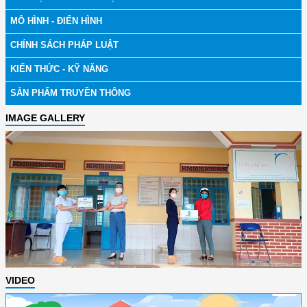
MÔ HÌNH - ĐIỂN HÌNH
CHÍNH SÁCH PHÁP LUẬT
KIẾN THỨC - KỸ NĂNG
SẢN PHẨM TRUYỀN THÔNG
IMAGE GALLERY
VIDEO