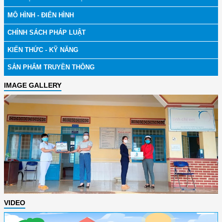
MÔ HÌNH - ĐIỂN HÌNH
CHÍNH SÁCH PHÁP LUẬT
KIẾN THỨC - KỸ NĂNG
SẢN PHẨM TRUYỀN THÔNG
IMAGE GALLERY
VIDEO