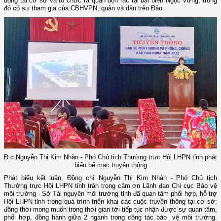
động tại cơ sở và tổ chức ra quân dọn rác tại bãi biển Ngọc Vừng, trong
đó có sự tham gia của CBHVPN, quân và dân trên Đảo.
Đ.c Nguyễn Thị Kim Nhàn - Phó Chủ tịch Thường trực Hội LHPN tỉnh phát
biểu bế mạc truyền thông
Phát biểu kết luận, Đồng chí Nguyễn Thị Kim Nhàn - Phó Chủ tịch
Thường trực Hội LHPN tỉnh trân trọng cảm ơn Lãnh đạo Chi cục Bảo vệ
môi trường - Sở Tài nguyên môi trường tỉnh đã quan tâm phối hợp, hỗ trợ
Hội LHPN tỉnh trong quá trình triển khai các cuộc truyền thông tại cơ sở;
đồng thời mong muốn trong thời gian tới tiếp tục nhận được sự quan tâm,
phối hợp, đồng hành giữa 2 ngành trong công tác bảo vệ môi trường.