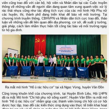
viên cũng trao đổi với cán bộ, hội viên và Nhân dân tại các Cuộc truyền
thông về những vấn đề người dân đang quan tâm xung quanh việc xử lý
rác thải nhựa cũng như tác động tích cực của các mô hình Hội Phụ nữ
các huyện, thị, thành phố đang triển khai để bảo vệ môi trường. Tại
chương trình truyền thông, CBHVPN và Nhân dân tích cực trao đổi, thảo
luận về những vấn đề liên quan đến địa phương, cơ sở, đề xuất ý tưởng,
giải pháp, cách làm nhằm thực hiện tốt công tác bảo vệ môi trường ngay
từ hộ gia đình.
Ra mắt mô hình "Hố ủ rác hữu cơ" tại xã Ngọc Vừng, huyện Vân Đồn
Cũng trong khuôn khổ của chương trình, tại Huyện Bình Liêu, Hội LHPN
đã ra mắt Mô hình “Chi hội phụ nữ sống xanh”; Huyện Vân Đồn ra mắt mô
hình “Hố ủ rác hữu cơ” nhằm giúp các thành viên trong chi hội có cơ hội
được học tập, trao đổi các kiến thức ứng dụng vào thực tế triển khai hoạt