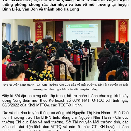
thông phòng, chống rác thải nhựa và bảo vệ môi trường tại huyện
Bình Liêu, Vân Đồn và thành phố Hạ Long
Đ.c Nguyễn Như Hạnh - Chi Cục Trưởng Chi Cục Bảo vệ môi trường, Sở Tài nguyên và Môi
trường tỉnh tham gia báo cáo viên truyền thông
Đây là 3/4 địa phương cần tập trung, hỗ trợ hoàn thành chương trình xây
dựng Nông thôn mới theo Kế hoạch số 03/KH-MTTQ-TCCTXH tỉnh ngày
08/3/2022 của Khối MTTQ& các TCCT-XH tỉnh.
Dự và chỉ đạo truyền thông có đồng chí Nguyễn Thị Kim Nhàn - Phó Chủ
tịch Thường trực Hội LHPN tỉnh, đồng chí Nguyễn Như Hạnh - Chi cục
trưởng Chi cục Bảo vệ môi trường, Sở Tài nguyên Môi trường tỉnh, các
đồng chí đại diện lãnh đạo MTTQ và các tổ chức CT- XH huyện, thành