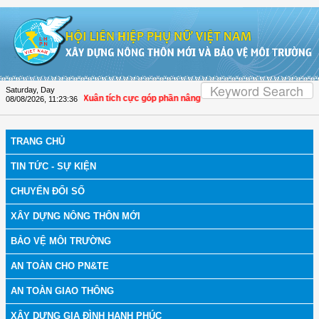
Skip to Content
Saturday, Day
a: Hội LHPN Thọ Xuân tích cực góp phần nâng cao tỷ lệ người dân tham gia bảo
08/08/2026
,
11:23:36
TRANG CHỦ
TIN TỨC - SỰ KIỆN
CHUYỂN ĐỔI SỐ
XÂY DỰNG NÔNG THÔN MỚI
BẢO VỆ MÔI TRƯỜNG
AN TOÀN CHO PN&TE
AN TOÀN GIAO THÔNG
XÂY DỰNG GIA ĐÌNH HẠNH PHÚC