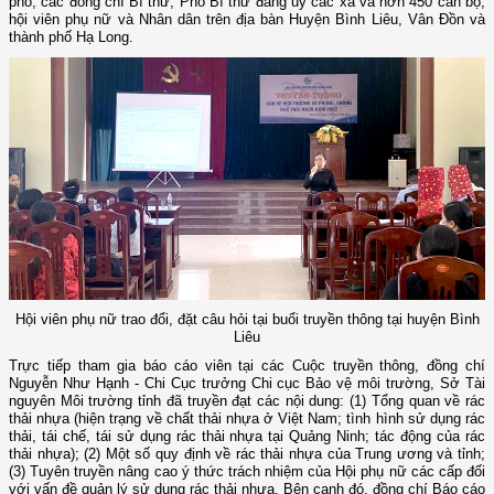
phố, các đồng chí Bí thư, Phó Bí thư đảng uỷ các xã và hơn 450 cán bộ,
hội viên phụ nữ và Nhân dân trên địa bàn Huyện Bình Liêu, Vân Đồn và
thành phố Hạ Long.
Hội viên phụ nữ trao đổi, đặt câu hỏi tại buổi truyền thông tại huyện Bình
Liêu
Trực tiếp tham gia báo cáo viên tại các Cuộc truyền thông, đồng chí
Nguyễn Như Hạnh - Chi Cục trưởng Chi cục Bảo vệ môi trường, Sở Tài
nguyên Môi trường tỉnh đã truyền đạt các nội dung: (1) Tổng quan về rác
thải nhựa (hiện trạng về chất thải nhựa ở Việt Nam; tình hình sử dụng rác
thải, tái chế, tái sử dụng rác thải nhựa tại Quảng Ninh; tác động của rác
thải nhựa); (2) Một số quy định về rác thải nhựa của Trung ương và tỉnh;
(3) Tuyên truyền nâng cao ý thức trách nhiệm của Hội phụ nữ các cấp đối
với vấn đề quản lý sử dụng rác thải nhựa. Bên cạnh đó, đồng chí Báo cáo