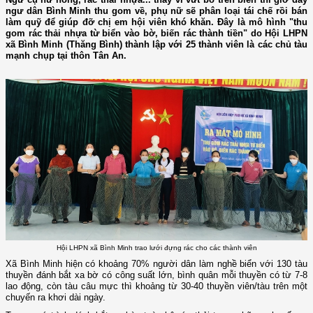
ngư dân Bình Minh thu gom về, phụ nữ sẽ phân loại tái chế rồi bán
làm quỹ để giúp đỡ chị em hội viên khó khăn. Đây là mô hình "thu
gom rác thải nhựa từ biển vào bờ, biến rác thành tiền" do Hội LHPN
xã Bình Minh (Thăng Bình) thành lập với 25 thành viên là các chủ tàu
mạnh chụp tại thôn Tân An.
Hội LHPN xã Bình Minh trao lưới đựng rác cho các thành viên
Xã Bình Minh hiện có khoảng 70% người dân làm nghề biển với 130 tàu
thuyền đánh bắt xa bờ có công suất lớn, bình quân mỗi thuyền có từ 7-8
lao động, còn tàu câu mực thì khoảng từ 30-40 thuyền viên/tàu trên một
chuyến ra khơi dài ngày.