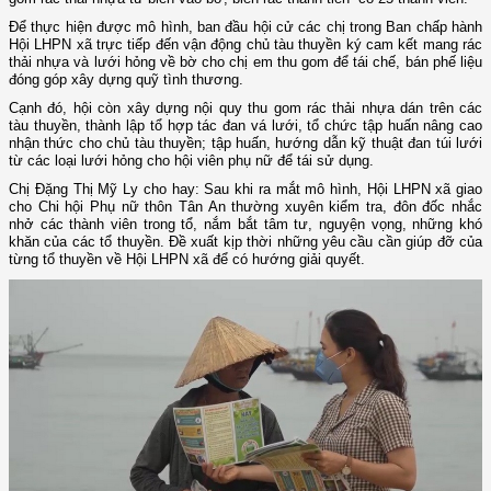
Để thực hiện được mô hình, ban đầu hội cử các chị trong Ban chấp hành
Hội LHPN xã trực tiếp đến vận động chủ tàu thuyền ký cam kết mang rác
thải nhựa và lưới hỏng về bờ cho chị em thu gom để tái chế, bán phế liệu
đóng góp xây dựng quỹ tình thương.
Cạnh đó, hội còn xây dựng nội quy thu gom rác thải nhựa dán trên các
tàu thuyền, thành lập tổ hợp tác đan vá lưới, tổ chức tập huấn nâng cao
nhận thức cho chủ tàu thuyền; tập huấn, hướng dẫn kỹ thuật đan túi lưới
từ các loại lưới hỏng cho hội viên phụ nữ để tái sử dụng.
Chị Đặng Thị Mỹ Ly cho hay: Sau khi ra mắt mô hình, Hội LHPN xã giao
cho Chi hội Phụ nữ thôn Tân An thường xuyên kiểm tra, đôn đốc nhắc
nhở các thành viên trong tổ, nắm bắt tâm tư, nguyện vọng, những khó
khăn của các tổ thuyền. Đề xuất kịp thời những yêu cầu cần giúp đỡ của
từng tổ thuyền về Hội LHPN xã để có hướng giải quyết.