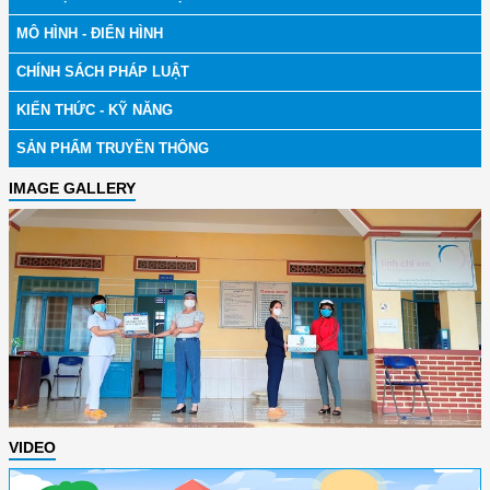
MÔ HÌNH - ĐIỂN HÌNH
CHÍNH SÁCH PHÁP LUẬT
KIẾN THỨC - KỸ NĂNG
SẢN PHẨM TRUYỀN THÔNG
IMAGE GALLERY
VIDEO