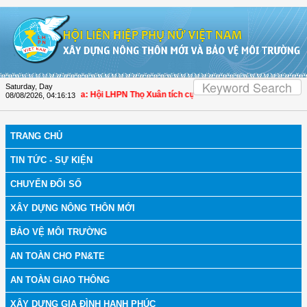
Skip to Content
Saturday, Day
h bệnh
| Thanh Hóa: Hội LHPN Thọ Xuân tích cực góp phần nâng cao tỷ lệ người
08/08/2026
,
04:16:13
TRANG CHỦ
TIN TỨC - SỰ KIỆN
CHUYỂN ĐỔI SỐ
XÂY DỰNG NÔNG THÔN MỚI
BẢO VỆ MÔI TRƯỜNG
AN TOÀN CHO PN&TE
AN TOÀN GIAO THÔNG
XÂY DỰNG GIA ĐÌNH HẠNH PHÚC