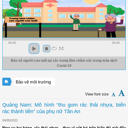
00:00
00:00
Bảo vệ người cao tuổi tại các trung tâm chăm sóc trong mùa dịch
Covid-19
Bảo vệ môi trường
View font size
Quảng Nam: Mô hình “thu gom rác thải nhựa, biến
rác thành tiền” của phụ nữ Tân An
04/05/2022
Ngư cụ hư hỏng, rác thải nhựa... thay vì vứt bỏ trên biển thì giờ đây