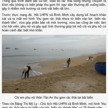
Trong quá trình đánh bắt xa bờ, toàn bộ rác thải trong những chuyến ra
khơi nếu không có biện pháp thu gom thì ngư dân thường đổ xuống biển,
gây ô nhiễm môi trường và sinh vật biển rất lớn.
Trước thực trạng đó, Hội LHPN xã Bình Minh xây dựng kế hoạch khảo
sát và ra mắt mô hình “thu gom rác thải nhựa từ biển vào bờ, biến rác
thành tiền”, vừa góp phần bảo vệ môi trường, vừa tạo công ăn việc làm
cho hội viên, phụ nữ và gây quỹ tình thương giúp trẻ mồ côi và phụ nữ có
hoàn cảnh đặc biệt khó khăn.
Chị em phụ nữ thôn Tân An thu gom rác thải tại bãi biển.
Theo chị Đặng Thị Mỹ Ly - Chủ tịch Hội LHPN xã Bình Minh, mô hình “thu
gom rác thải nhựa từ biển vào bờ, biến rác thành tiền” có 25 thành viên.