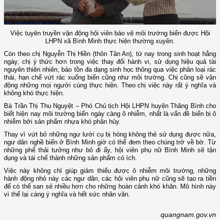
Việc tuyên truyền vận động hội viên bảo vệ môi trường biển được Hội
LHPN xã Bình Minh thực hiện thường xuyên.
Còn theo chị Nguyễn Thị Hiền (thôn Tân An), từ nay trong sinh hoạt hằng
ngày, chị ý thức hơn trong việc thay đổi hành vi, sử dụng hiệu quả tài
nguyên thiên nhiên, bảo tồn đa dạng sinh học thông qua việc phân loại rác
thải, hạn chế vứt rác xuống biển cũng như môi trường. Chị cũng sẽ vận
động những mọi người cùng thực hiện. Theo chị việc này rất ý nghĩa và
không khó thực hiện.
Bà Trần Thị Thu Nguyệt – Phó Chủ tịch Hội LHPN huyện Thăng Bình cho
biết hiện nay môi trường biển ngày càng ô nhiễm, nhất là vấn đề biển bị ô
nhiễm bởi sản phẩm nhựa khó phân hủy.
Thay vì vứt bỏ những ngư lưới cụ bị hỏng không thẻ sử dụng được nữa,
ngư dân nghề biển ở Bình Minh giờ có thể đem theo chúng trở về bờ. Từ
những phế thải tưởng như bỏ đi ấy, hội viên phụ nữ Bình Minh sẽ tận
dụng và tái chế thành những sản phẩm có ích.
Việc này không chỉ giúp giảm thiểu được ô nhiễm môi trường, những
hành động nhỏ này các ngư dân, các hội viên phụ nữ cũng sẽ tạo ra tiền
để có thể san sẻ nhiều hơn cho những hoàn cảnh khó khăn. Mô hình này
vì thế lại càng ý nghĩa và hết sức nhân văn.
quangnam.gov.vn