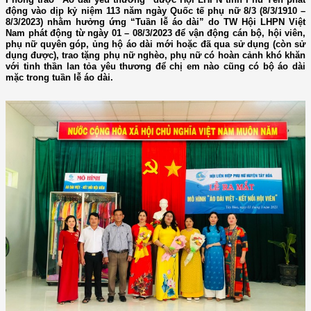
động vào dịp kỷ niệm 113 năm ngày Quốc tế phụ nữ 8/3 (8/3/1910 –
8/3/2023) nhằm hưởng ứng “Tuần lễ áo dài” do TW Hội LHPN Việt
Nam phát động từ ngày 01 – 08/3/2023 để vận động cán bộ, hội viên,
phụ nữ quyên góp, ủng hộ áo dài mới hoặc đã qua sử dụng (còn sử
dụng được), trao tặng phụ nữ nghèo, phụ nữ có hoàn cảnh khó khăn
với tinh thần lan tỏa yêu thương để chị em nào cũng có bộ áo dài
mặc trong tuần lễ áo dài.