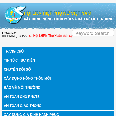
Skip to Content
Friday, Day
 bệnh
| Thanh Hóa: Hội LHPN Thọ Xuân tích cực góp phần nâng cao tỷ lệ người d
07/08/2026
,
03:15:51
TRANG CHỦ
TIN TỨC - SỰ KIỆN
CHUYỂN ĐỔI SỐ
XÂY DỰNG NÔNG THÔN MỚI
BẢO VỆ MÔI TRƯỜNG
AN TOÀN CHO PN&TE
AN TOÀN GIAO THÔNG
XÂY DỰNG GIA ĐÌNH HẠNH PHÚC