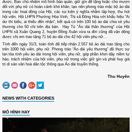
được, Ban chủ nhiệm mô hình bảo quản, giữ gìn để tặng hoặc cho mượn
đối với phụ nữ có hoàn cảnh khó khăn, tạo nên phong trào mặc bộ áo dài
trong các hoạt động của Hội, các sự kiện ý nghĩa nhằm tập hợp, thu hút
hội viên. Hội LHPN Phường Hòa Vinh, Thị xã Đông Hòa với khẩu hiệu “Ai
dư thì biếu, ai thiếu đến nhận”, kết quả có trên 100 bộ áo dài chia sẻ yêu
thương cho 50 chị trên địa bàn.
Hay
Tủ "Áo dài thân thương" của Hội
LHPN xã Xuân Quang 2, huyện Đồng Xuân vừa ra đời cũng đã vận động
được chị em trao tặng 71 bộ áo dài cho 42 hội viên phụ nữ.
..
Tính đến ngày 31/3
, toàn tỉnh đã tiếp nhận 2.557 bộ áo dài trao tặng cho
trên 1000 hội viên, phụ nữ. Phong trào “Áo dài yêu thương” đã thực sự
lan tỏa tình yêu áo dài trong hội viên, phụ nữ, góp phần khơi dậy niềm tự
hào, trách nhiệm của hội viên, phụ nữ trong việc giữ gìn và phát huy giá
trị di sản văn hoá dân tộc thông qua Áo dài truyền thống.
Thu Huyên
NEWS WITH CATEGORIES
MÔ HÌNH HAY