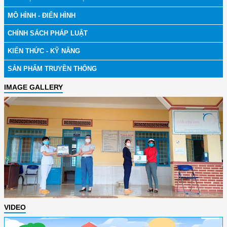
MÔ HÌNH - ĐIỂN HÌNH
CHÍNH SÁCH PHÁP LUẬT
KIẾN THỨC - KỸ NĂNG
SẢN PHẨM TRUYỀN THÔNG
IMAGE GALLERY
VIDEO