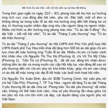
Mô hình Áo dài Việt - kết nối hội viên tại xã Hòa Mỹ Đông
Trong thời gian ngắn từ ngày 22/2 – 8/3, phong trào đã thu hút sự hưởng
ứng tích cực của đông đảo hội viên, phụ nữ. Đặc biệt, một số đơn vị
không dừng lại trong tuần lễ áo dài mà hưởng ứng đến hết tháng ba và
duy trì thường xuyên nhằm đáp ứng nhu cầu người tặng và người nhận.
Nhiều mô hình ra đời hưởng ứng phong trào như: “Tủ áo dài 0 đồng” “
Áo
dài Việt – kết nối hội viên”,
Tủ áo dài "Tháng 3 yêu thương" hay “Tủ áo
dài thân thương”...
Tủ áo dài "Tháng 3 yêu thương" do Hội LHPN tỉnh Phú Yên phối hợp Hội
LHPN thành phố Tuy Hòa triển khai đã tặng hơn 500 bộ áo dài giúp chị em
lựa chọn để mặc hưởng ứng “Tuần lễ áo dài. Nhiều chị em có hoàn cảnh
khó khăn như chị Nguyễn Thị Thu Hà (Phường 4), chị Võ Thị Mỹ Châu
(Phường 1), Trần Thị Lệ (Phường 9)... đã rất xúc động khi nhận được
những tấm áo dài và mong muốn các cấp Hội tiếp tục vận động để san sẻ
yêu thương đến với chị em phụ nữ khó khăn khác, giúp chị em nào cũng
có áo dài để mặc trong các dịp lễ tết hoặc các buổi sinh hoạt hội viên.
Chị Nguyễn Thị Xuân Định, địa chỉ 303B Trường Chinh, hội viên phụ nữ
chi hội Trần Phú, Phường 7, TP Tuy Hòa - người đã tặng Tủ áo dài Tháng
3 yêu thương 06 áo dài chia sẻ: Phong trào “Áo dài yêu thương” rất nhân
văn, không chỉ thể hiện tình cảm, chia sẻ yêu thương lẫn nhau giữa chị
em phụ nữ mà còn tôn vinh cái đẹp, cái duyên dáng của người phụ nữ
Việt Nam.