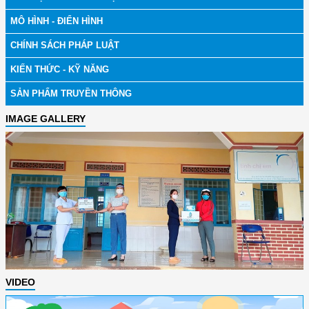
MÔ HÌNH - ĐIỂN HÌNH
CHÍNH SÁCH PHÁP LUẬT
KIẾN THỨC - KỸ NĂNG
SẢN PHẨM TRUYỀN THÔNG
IMAGE GALLERY
VIDEO