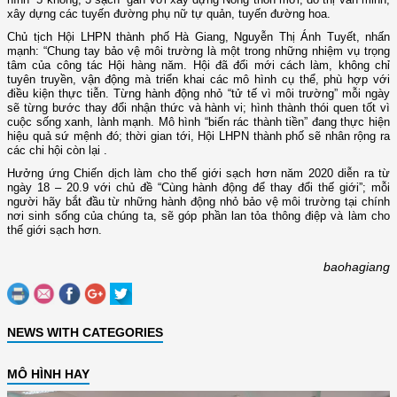
xây dựng các tuyến đường phụ nữ tự quản, tuyến đường hoa.
Chủ tịch Hội LHPN thành phố Hà Giang, Nguyễn Thị Ánh Tuyết, nhấn
mạnh: “Chung tay bảo vệ môi trường là một trong những nhiệm vụ trọng
tâm của công tác Hội hàng năm. Hội đã đổi mới cách làm, không chỉ
tuyên truyền, vận động mà triển khai các mô hình cụ thể, phù hợp với
điều kiện thực tiễn. Từng hành động nhỏ “tử tế vì môi trường” mỗi ngày
sẽ từng bước thay đổi nhận thức và hành vi; hình thành thói quen tốt vì
cuộc sống xanh, lành mạnh. Mô hình “biến rác thành tiền” đang thực hiện
hiệu quả sứ mệnh đó; thời gian tới, Hội LHPN thành phố sẽ nhân rộng ra
các chi hội còn lại .
Hưởng ứng Chiến dịch làm cho thế giới sạch hơn năm 2020 diễn ra từ
ngày 18 – 20.9 với chủ đề “Cùng hành động để thay đổi thế giới”; mỗi
người hãy bắt đầu từ những hành động nhỏ bảo vệ môi trường tại chính
nơi sinh sống của chúng ta, sẽ góp phần lan tỏa thông điệp và làm cho
thế giới sạch hơn.
baohagiang
NEWS WITH CATEGORIES
MÔ HÌNH HAY