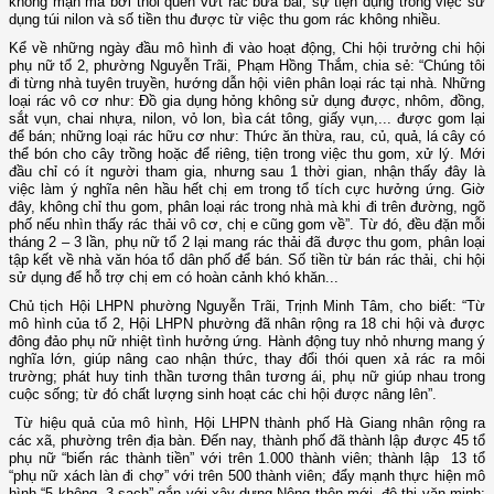
không mặn mà bởi thói quen vứt rác bừa bãi, sự tiện dụng trong việc sử
dụng túi nilon và số tiền thu được từ việc thu gom rác không nhiều.
Kể về những ngày đầu mô hình đi vào hoạt động, Chi hội trưởng chi hội
phụ nữ tổ 2, phường Nguyễn Trãi, Phạm Hồng Thắm, chia sẻ: “Chúng tôi
đi từng nhà tuyên truyền, hướng dẫn hội viên phân loại rác tại nhà. Những
loại rác vô cơ như: Đồ gia dụng hỏng không sử dụng được, nhôm, đồng,
sắt vụn, chai nhựa, nilon, vỏ lon, bìa cát tông, giấy vụn,... được gom lại
để bán; những loại rác hữu cơ như: Thức ăn thừa, rau, củ, quả, lá cây có
thể bón cho cây trồng hoặc để riêng, tiện trong việc thu gom, xử lý. Mới
đầu chỉ có ít người tham gia, nhưng sau 1 thời gian, nhận thấy đây là
việc làm ý nghĩa nên hầu hết chị em trong tổ tích cực hưởng ứng. Giờ
đây, không chỉ thu gom, phân loại rác trong nhà mà khi đi trên đường, ngõ
phố nếu nhìn thấy rác thải vô cơ, chị e cũng gom về”. Từ đó, đều đặn mỗi
tháng 2 – 3 lần, phụ nữ tổ 2 lại mang rác thải đã được thu gom, phân loại
tập kết về nhà văn hóa tổ dân phố để bán. Số tiền từ bán rác thải, chi hội
sử dụng để hỗ trợ chị em có hoàn cảnh khó khăn...
Chủ tịch Hội LHPN phường Nguyễn Trãi, Trịnh Minh Tâm, cho biết: “Từ
mô hình của tổ 2, Hội LHPN phường đã nhân rộng ra 18 chi hội và được
đông đảo phụ nữ nhiệt tình hưởng ứng. Hành động tuy nhỏ nhưng mang ý
nghĩa lớn, giúp nâng cao nhận thức, thay đổi thói quen xả rác ra môi
trường; phát huy tinh thần tương thân tương ái, phụ nữ giúp nhau trong
cuộc sống; từ đó chất lượng sinh hoạt các chi hội được nâng lên”.
Từ hiệu quả của mô hình, Hội LHPN thành phố Hà Giang nhân rộng ra
các xã, phường trên địa bàn. Đến nay, thành phố đã thành lập được 45 tổ
phụ nữ “biến rác thành tiền” với trên 1.000 thành viên; thành lập 13 tổ
“phụ nữ xách làn đi chợ” với trên 500 thành viên; đẩy mạnh thực hiện mô
hình “5 không, 3 sạch” gắn với xây dựng Nông thôn mới, đô thị văn minh;