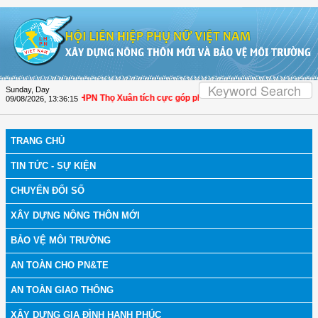
Skip to Content
Sunday, Day
 Thanh Hóa: Hội LHPN Thọ Xuân tích cực góp phần nâng cao tỷ lệ người dân tham
09/08/2026
,
13:36:16
TRANG CHỦ
TIN TỨC - SỰ KIỆN
CHUYỂN ĐỔI SỐ
XÂY DỰNG NÔNG THÔN MỚI
BẢO VỆ MÔI TRƯỜNG
AN TOÀN CHO PN&TE
AN TOÀN GIAO THÔNG
XÂY DỰNG GIA ĐÌNH HẠNH PHÚC