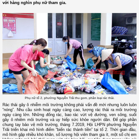
với hàng nghìn phụ nữ tham gia.
Phụ nữ tổ 2, phường Nguyễn Trãi thu gom, phân loại rác thải.
Rác thải gây ô nhiễm môi trường không phải vấn đề mới nhưng luôn luôn
“nóng”. Nhu cầu sinh hoạt ngày càng cao, lượng rác thải ra môi trường
ngày càng lớn. Những đống rác, bao rác vứt vệ đường, ven sông, suối
gây ô nhiêm môi trường và uy hiếp sức khỏe người dân. Để góp phần
chung tay bảo vệ môi trường, tháng 7.2019, Hội LHPN phường Nguyễn
Trãi triển khai mô hình điểm “biến rác thành tiền” tại tổ 2. Thời gian đầu,
mô hình gặp nhiều khó khăn, số lượng hội viên tham gia ít, một số chị em