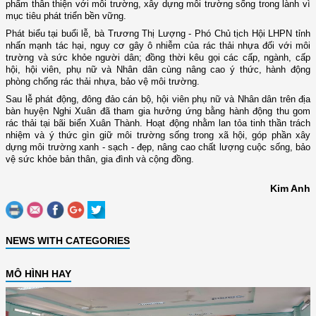
phẩm thân thiện với môi trường, xây dựng môi trường sống trong lành vì
mục tiêu phát triển bền vững.
Phát biểu tại buổi lễ, bà Trương Thị Lượng - Phó Chủ tịch Hội LHPN tỉnh
nhấn mạnh tác hại, nguy cơ gây ô nhiễm của rác thải nhựa đối với môi
trường và sức khỏe người dân; đồng thời kêu gọi các cấp, ngành, cấp
hội, hội viên, phụ nữ và Nhân dân cùng nâng cao ý thức, hành động
phòng chống rác thải nhựa, bảo vệ môi trường.
Sau lễ phát động, đông đảo cán bộ, hội viên phụ nữ và Nhân dân trên địa
bàn huyện Nghi Xuân đã tham gia hưởng ứng bằng hành động thu gom
rác thải tại bãi biển Xuân Thành. Hoạt động nhằm lan tỏa tinh thần trách
nhiệm và ý thức gìn giữ môi trường sống trong xã hội, góp phần xây
dựng môi trường xanh - sạch - đẹp, nâng cao chất lượng cuộc sống, bảo
vệ sức khỏe bản thân, gia đình và cộng đồng.
Kim Anh
NEWS WITH CATEGORIES
MÔ HÌNH HAY