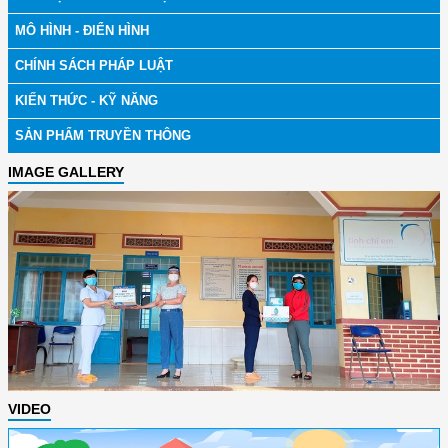
MÔ HÌNH - ĐIỂN HÌNH
CHÍNH SÁCH PHÁP LUẬT
KIẾN THỨC - KỸ NĂNG
SẢN PHẨM TRUYỀN THÔNG
IMAGE GALLERY
VIDEO