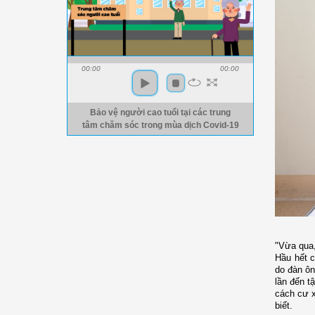
00:00
00:00
Bảo vệ người cao tuổi tại các trung
tâm chăm sóc trong mùa dịch Covid-19
"Vừa qua,
Hầu hết c
do đàn ôn
lần đến t
cách cư x
biết.