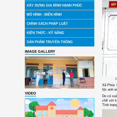
XÂY DỰNG GIA ĐÌNH HẠNH PHÚC
MÔ HÌNH - ĐIỂN HÌNH
CHÍNH SÁCH PHÁP LUẬT
KIẾN THỨC - KỸ NĂNG
SẢN PHẨM TRUYỀN THÔNG
IMAGE GALLERY
C
Xã Phúc K
tộc anh 
VIDEO
Do có xuấ
chế với k
Tình trạn