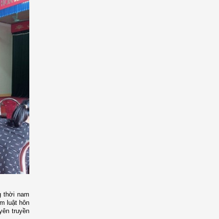
g thời nam
ạm luật hôn
yên truyền