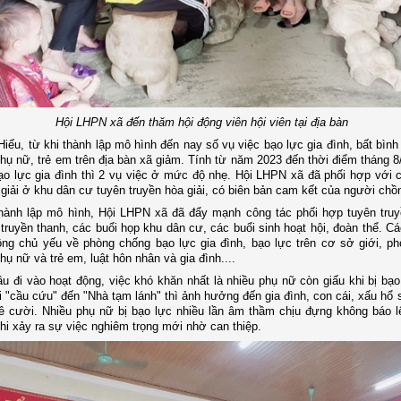
Hội LHPN xã đến thăm hội động viên hội viên tại địa bàn
Hiếu, từ khi thành lập mô hình đến nay số vụ việc bạo lực gia đình, bất bình
hụ nữ, trẻ em trên địa bàn xã giảm. Tính từ năm 2023 đến thời điểm tháng 8
ạo lực gia đình thì 2 vụ việc ở mức độ nhẹ. Hội LHPN xã đã phối hợp với 
 giải ở khu dân cư tuyên truyền hòa giải, có biên bản cam kết của người chồ
hành lập mô hình, Hội LHPN xã đã đẩy mạnh công tác phối hợp tuyên truy
 truyền thanh, các buổi họp khu dân cư, các buổi sinh hoạt hội, đoàn thể. C
ông chủ yếu về phòng chống bạo lực gia đình, bạo lực trên cơ sở giới, p
hụ nữ và trẻ em, luật hôn nhân và gia đình....
ầu đi vào hoạt động, việc khó khăn nhất là nhiều phụ nữ còn giấu khi bị bạo
 "cầu cứu" đến "Nhà tạm lánh" thì ảnh hưởng đến gia đình, con cái, xấu hổ 
ê cười. Nhiều phụ nữ bị bạo lực nhiều lần âm thầm chịu đựng không báo l
hi xảy ra sự việc nghiêm trọng mới nhờ can thiệp.