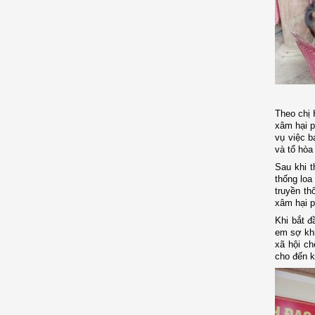
Theo chị 
xâm hại p
vụ việc b
và tổ hòa
Sau khi t
thống loa
truyền th
xâm hại p
Khi bắt đ
em sợ khi
xã hội ch
cho đến k