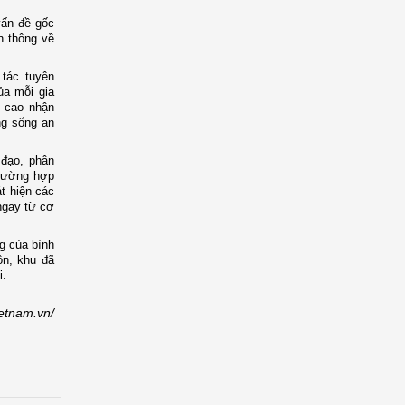
vấn đề gốc
n thông về
 tác tuyên
ủa mỗi gia
g cao nhận
ng sống an
 đạo, phân
trường hợp
t hiện các
ngay từ cơ
g của bình
ôn, khu đã
i.
ietnam.vn/