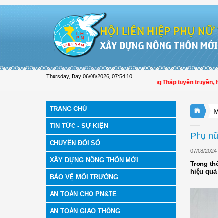
Skip to Content
Thursday, Day 06/08/2026
,
07:54:12
Hội LHPN tỉnh Đồng Tháp tuyên truyền, hướng dẫ
TRANG CHỦ
M
TIN TỨC - SỰ KIỆN
Phụ nữ
CHUYỂN ĐỔI SỐ
07/08/2024
XÂY DỰNG NÔNG THÔN MỚI
Trong th
hiệu quả
BẢO VỆ MÔI TRƯỜNG
AN TOÀN CHO PN&TE
AN TOÀN GIAO THÔNG