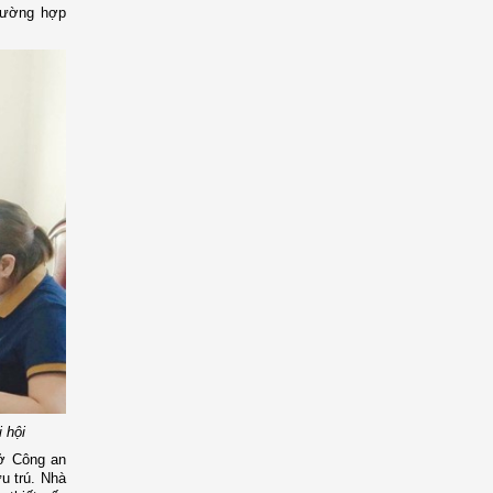
trường hợp
 hội
sở Công an
u trú. Nhà