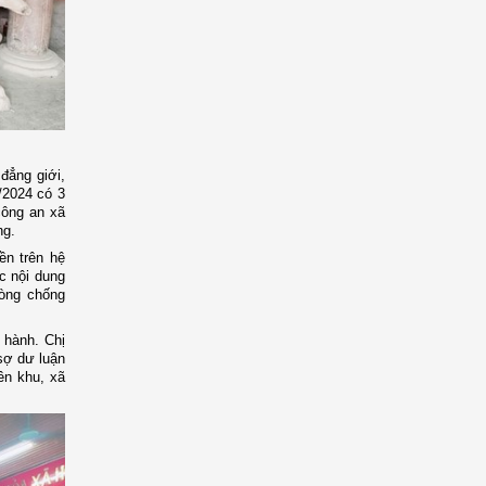
 đẳng giới,
/2024 có 3
công an xã
ng.
ền trên hệ
ác nội dung
hòng chống
 hành. Chị
sợ dư luận
ên khu, xã