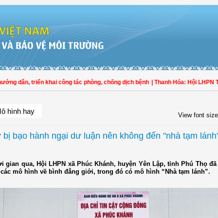
n, triển khai công tác phòng, chống dịch bệnh
| Thanh Hóa: Hội LHPN Thọ Xuân 
ô hình hay
View font size
 bị bạo hành ngại dư luận nên không đến "nhà tạm lánh
ời gian qua, Hội LHPN xã Phúc Khánh, huyện Yên Lập, tỉnh Phú Thọ đã 
 các mô hình về bình đẳng giới, trong đó có mô hình “Nhà tạm lánh”.