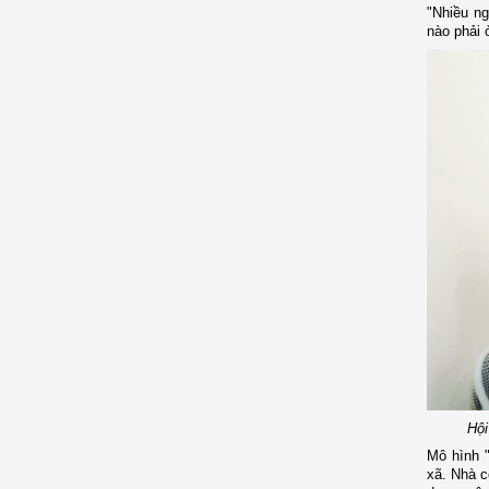
"Nhiều n
nào phải ở
Hội
Mô hình 
xã. Nhà c