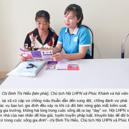
Chị Đinh Thị Hiếu (bên phải), Chủ tịch Hội LHPN xã Phúc Khánh và hội viên
 tại xã có cặp vợ chồng mâu thuẫn dẫn đến xung đột, chồng đánh vợ phải 
ác vụ bạo lực gia đình đều xảy ra khi cả đôi bên nóng giận mất kiểm soát.
g gia trưởng, không hài lòng trong cuộc sống đã ra tay "dạy" vợ. Hội LHPN x
ận nhà của nạn nhân để hòa giải, tuyên truyền pháp luật, khuyên bảo để đôi b
ử trong cuộc sống gia đình"- chị Đinh Thị Hiếu, Chủ tịch Hội LHPN xã Phúc