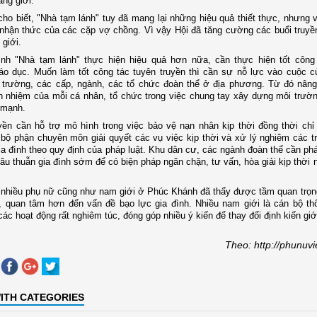
ẳng giới.
cho biết, "Nhà tạm lánh" tuy đã mang lại những hiệu quả thiết thực, nhưng 
 nhận thức của các cặp vợ chồng. Vì vậy Hội đã tăng cường các buổi truyề
 giới.
nh "Nhà tạm lánh" thực hiện hiệu quả hơn nữa, cần thực hiện tốt công
iáo dục. Muốn làm tốt công tác tuyên truyền thì cần sự nỗ lực vào cuộc c
à trường, các cấp, ngành, các tổ chức đoàn thể ở địa phương. Từ đó nân
h nhiệm của mỗi cá nhân, tổ chức trong việc chung tay xây dựng môi trườ
 mạnh.
ền cần hỗ trợ mô hình trong việc bảo vệ nạn nhân kịp thời đồng thời chỉ
bộ phận chuyên môn giải quyết các vụ việc kịp thời và xử lý nghiêm các 
ia đình theo quy định của pháp luật. Khu dân cư, các ngành đoàn thể cần phá
âu thuẫn gia đình sớm để có biện pháp ngăn chặn, tư vấn, hòa giải kịp thời 
 nhiều phụ nữ cũng như nam giới ở Phúc Khánh đã thấy được tầm quan trọn
, quan tâm hơn đến vấn đề bạo lực gia đình. Nhiều nam giới là cán bộ th
các hoạt động rất nghiêm túc, đóng góp nhiều ý kiến để thay đổi định kiến giớ
Theo: http://phunuv
ITH CATEGORIES