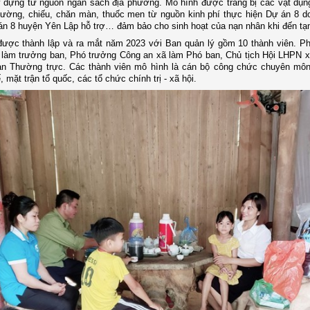
dựng từ nguồn ngân sách địa phương. Mô hình được trang bị các vật dụng
iường, chiếu, chăn màn, thuốc men từ nguồn kinh phí thực hiện Dự án 8 d
n 8 huyện Yên Lập hỗ trợ… đảm bảo cho sinh hoạt của nạn nhân khi đến tạ
ược thành lập và ra mắt năm 2023 với Ban quản lý gồm 10 thành viên. Ph
làm trưởng ban, Phó trưởng Công an xã làm Phó ban, Chủ tịch Hội LHPN 
an Thường trực. Các thành viên mô hình là cán bộ công chức chuyên mô
, mặt trận tổ quốc, các tổ chức chính trị - xã hội.