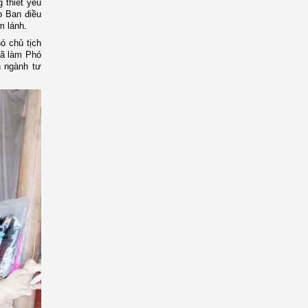
 thiết yếu
o Ban điều
m lánh.
ó chủ tịch
xã làm Phó
n ngành tư