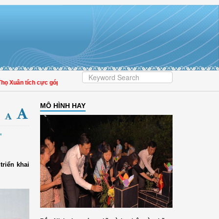
tích cực góp phần nâng cao tỷ lệ người dân tham gia bảo hiểm y tế
MÔ HÌNH HAY
"
triển khai