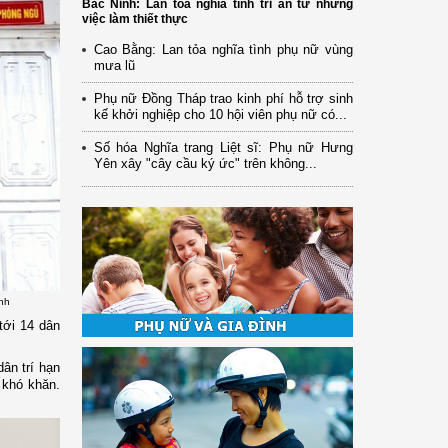
Bắc Ninh: Lan tỏa nghĩa tình tri ân từ những
việc làm thiết thực
Cao Bằng: Lan tỏa nghĩa tình phụ nữ vùng
mưa lũ
Phụ nữ Đồng Tháp trao kinh phí hỗ trợ sinh
kế khởi nghiệp cho 10 hội viên phụ nữ có...
Số hóa Nghĩa trang Liệt sĩ: Phụ nữ Hưng
Yên xây "cây cầu ký ức" trên không...
nh
tới 14 dân
dân trí hạn
 khó khăn.