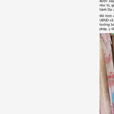
được xây 
như tủ, g
hành Dự á
Mô hình đ
UBND xã 
trưởng b
pháp, y tế