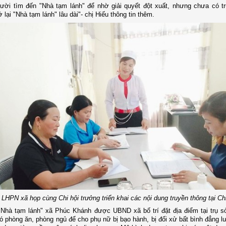
gười tìm đến "Nhà tạm lánh" để nhờ giải quyết đột xuất, nhưng chưa có 
 lại "Nhà tạm lánh" lâu dài"- chị Hiếu thông tin thêm.
 LHPN xã họp cùng Chi hội trưởng triển khai các nội dung truyền thông tại Chi
"Nhà tạm lánh" xã Phúc Khánh được UBND xã bố trí đặt địa điểm tại trụ 
ó phòng ăn, phòng ngủ để cho phụ nữ bị bạo hành, bị đối xử bất bình đẳng lư