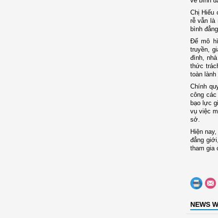
về bình đ
Chị Hiếu 
rễ vẫn là
bình đẳng
Để mô hì
truyền, g
đình, nh
thức trác
toàn lành
Chính quy
công các 
bạo lực g
vụ việc m
sở.
Hiện nay,
đẳng giới
tham gia 
NEWS W