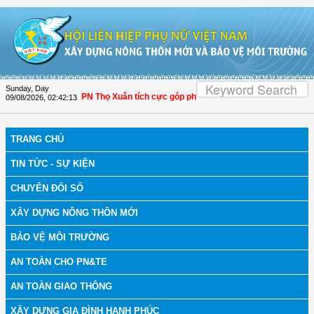
Skip to Content
Sunday, Day
óa: Hội LHPN Thọ Xuân tích cực góp phần nâng cao tỷ lệ người dân tham gia bả
09/08/2026
,
02:42:15
TRANG CHỦ
TIN TỨC - SỰ KIỆN
CHUYỂN ĐỔI SỐ
XÂY DỰNG NÔNG THÔN MỚI
BẢO VỆ MÔI TRƯỜNG
AN TOÀN CHO PN&TE
AN TOÀN GIAO THÔNG
XÂY DỰNG GIA ĐÌNH HẠNH PHÚC