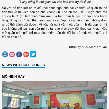
Ở đây cũng là nơi giao lưu văn hoá của người Ê đê
So với số tiền lớn bỏ ra để khôi phục ngôi nhà dài và thiết kế quán thì số
tiền thu về từ việc bán cà phê không đủ. Thế nhưng, điều được nhất mà
chị có là được làm theo đam mê của bản thân là giữ gìn văn hóa buôn
làng, dòng tộc. "Bản thân văn hóa là cái đẹp, là cái riêng biệt, không điều
gì có thể đánh đổi được. Vì vậy tôi nghĩ văn hoá của mình đã đẹp rồi thì
sao không giữ cái đẹp của mình, tại sao phải thay đổi theo cái khác. Nếu
mở quán chỉ nghĩ tới mục tiêu kiếm tiền thì đổi lại sẽ mất văn hóa", chị
H’Len chia sẻ.
https://phunuvietnam.vn/
NEWS WITH CATEGORIES
MÔ HÌNH HAY