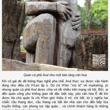
Quán cà phê Arul như một bảo tàng văn hoá
Khi cô gái đó đã thông thạo nghề pha chế, Arul thực sự được vận hành
đúng như điều chị H’Len ấp ủ. Dù chị H’len "mù tịt" về marketing, pr
nhưng quán cà phê Arul được chia sẻ rất nhiều trên mạng xã hội. Bởi, ai
đến quán cũng yêu không gian rất đặc biệt này, yêu văn hóa Ê đê khi
được bà chủ quán là chị H’len giới thiệu tỉ mỉ, chi tiết, từ ý nghĩa hai
chiếc cầu thang đực, cầu thang cái bắt lên nhà sàn cho đến bếp lửa
truyền thống, các phong tục tập quán… và chính khách hàng là những