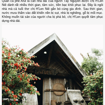
Quán cà phê Arul là căn nhà dài của người Tây Nguyên được chị H’Len
Niê dành rất nhiều thời gian, tâm sức, tiền bạc khôi phục lại. Đây là ngôi
nhà mà cả tuổi thơ chị H’Len Niê gắn bó cùng gia đình. Sau thời gian,
nước mưa thấm vào đất khiến nền bị sụt, nhà bị nghiêng, gỗ bị mối mục.
Không muốn tài sản của người cha bị phá bỏ, chị H’Len quyết tâm phục
dựng nhà dài.