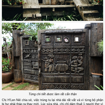
Từng chi tiết được làm rất cẩn thận
Chị H’Len Niê chia sẻ, việc trùng tu lại nhà dài rất vất vả vì từng bộ phận
bị hư phải tháo ra thay mới. Lúc sửa nhà, chị chỉ dám thuê 1 người thợ vì