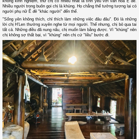
không kinh nghiệm, thứ chị có nhiều nhất là tình yêu với văn hóa Ê đê.
Nhiều người trong buôn gọi chị là khùng. Họ chẳng thể tưởng tượng lại có
người phụ nữ Ê đê "khác người" đến thế.
"Sống yên không thích, chỉ thích làm những việc đâu đâu". Đó là những
lời chị H’Len thường xuyên nghe từ mọi người. Thế nhưng, chị bỏ qua tai
tất cả. Những điều đã nung nấu, chị muốn làm bằng được. Vì "khùng" nên
chị không sợ thất bại, vì "khùng" nên chị cứ "liều" bước đi.