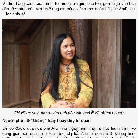
Vì thế, bằng cách của mình, tôi muốn lưu giữ, bảo tồn, giới thiệu văn hóa
dân tộc mình đến với nhiều người bằng cách mở quán cà phê Arul", chị
H’len chia sẻ.
Chị H'Len say sưa truyền tình yêu văn hoá Ê đê tới mọi người
Người phụ nữ "khùng" loay hoay duy trì quán
Để có được quán cà phê Arul như ngày hôm nay là một hành trình vô
cùng gian nan của chị H’len. Bởi, chị bắt đầu từ con số 0. Không tiền,