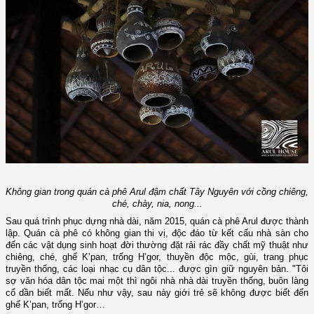
Không gian trong quán cà phê Arul đậm chất Tây Nguyên với cồng chiêng,
ché, chày, nia, nong...
Sau quá trình phục dựng nhà dài, năm 2015, quán cà phê Arul được thành
lập. Quán cà phê có không gian thi vị, độc đáo từ kết cấu nhà sàn cho
đến các vật dụng sinh hoạt đời thường đặt rải rác đầy chất mỹ thuật như
chiêng, ché, ghế K’pan, trống H’gor, thuyền độc mộc, gùi, trang phục
truyền thống, các loại nhạc cụ dân tộc... được gìn giữ nguyên bản. "Tôi
sợ văn hóa dân tộc mai một thì ngôi nhà nhà dài truyền thống, buôn làng
cổ dần biết mất. Nếu như vậy, sau này giới trẻ sẽ không được biết đến
ghế K’pan, trống H’gor…