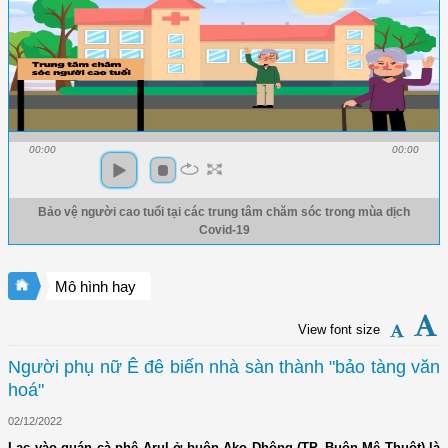
00:00
00:00
Bảo vệ người cao tuổi tại các trung tâm chăm sóc trong mùa dịch
Covid-19
Mô hình hay
View font size
Người phụ nữ Ê đê biến nhà sàn thành "bảo tàng văn
hoá"
02/12/2022
Lạc vào quán cà phê Arul ở buôn Ako Dhông (TP. Buôn Mê Thuột) là