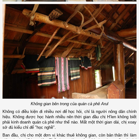
Không gian bên trong của quán cà phê Arul
Không có điều kiện đi nhiều nơi để học hỏi, chỉ là người nông dân chính
hiệu. Không được học hành nhiều nên thời gian đầu chị H’len không biết
phải kinh doanh quán cà phê như thế nào. Mất một thời gian dài, chị xoay
sở đủ kiểu chỉ để "học nghề".
Ban đầu, chị cho một đơn vị khác thuê không gian, còn bản thân thì làm