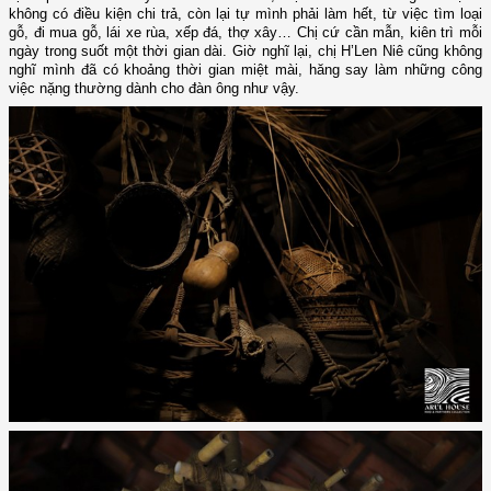
không có điều kiện chi trả, còn lại tự mình phải làm hết, từ việc tìm loại
gỗ, đi mua gỗ, lái xe rùa, xếp đá, thợ xây… Chị cứ cần mẫn, kiên trì mỗi
ngày trong suốt một thời gian dài. Giờ nghĩ lại, chị H’Len Niê cũng không
nghĩ mình đã có khoảng thời gian miệt mài, hăng say làm những công
việc nặng thường dành cho đàn ông như vậy.