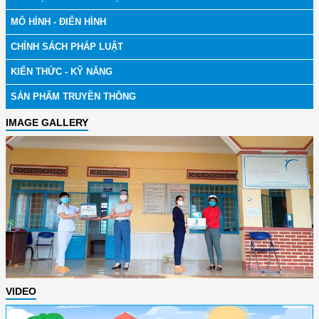
MÔ HÌNH - ĐIỂN HÌNH
CHÍNH SÁCH PHÁP LUẬT
KIẾN THỨC - KỸ NĂNG
SẢN PHẨM TRUYỀN THÔNG
IMAGE GALLERY
VIDEO