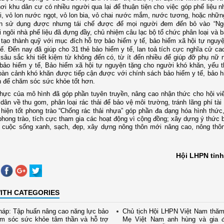
ơi khu dân cư có nhiều người qua lại để thuận tiện cho việc góp
phế liệu n
, vỏ lon nước ngọt, vỏ lon bia, vỏ chai nước mắm, nước tương, hoặc nhữn
n sử dụng được nhưng tái chế được để mọi người đem đến bỏ vào “Ngôi
i ngôi nhà phế liệu đã đựng đầy, chủ nhiệm câu lạc bộ tổ chức phân loại và b
tạo thành quỹ với mục đích hỗ trợ bảo hiểm y tế, bảo hiểm xã hội tự nguy
hế.
Đến nay đã giúp cho 31 thẻ bảo hiểm y tế, lan toả tích cực
nghĩa cử cao
sâu sắc khi tiết kiệm từ không đến có, từ ít đến nhiều để giúp đỡ phụ nữ 
bảo hiểm y tế, Bảo hiểm xã hội tự nguyện
tặng cho người khó khăn, yếu t
oàn cảnh khó khăn được tiếp cận được với chính sách
bảo hiểm y tế
, bảo 
 để chăm sóc sức khỏe tốt hơn.
thực của mô hình đã góp phần tuyên truyền, nâng cao nhận thức cho hội vi
dân về thu gom, phân loại rác thải để bảo vệ môi trường, tránh lãng phí tài
 hiện tốt phong trào “Chống rác thải nhựa”
góp phần đa dạng hóa hình thức
phong trào, tích cực tham gia các hoạt động vì cộng đồng; xây dựng ý thức 
ì cuộc sống xanh, sạch, đẹp, xây dựng nông thôn mới nâng cao, nông thô
Hội LHPN tỉnh
ITH CATEGORIES
áp: Tập huấn nâng cao năng lực bảo
Chủ tịch Hội LHPN Việt Nam thăm
ăm sóc sức khỏe tâm thần và hỗ trợ
Mẹ Việt Nam anh hùng và gia đ