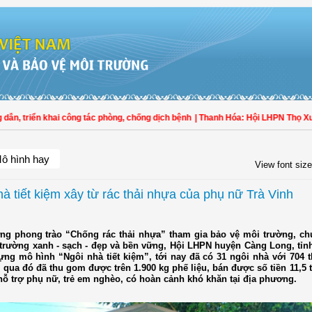
 triển khai công tác phòng, chống dịch bệnh
| Thanh Hóa: Hội LHPN Thọ Xuân t
ô hình hay
View font size
à tiết kiệm xây từ rác thải nhựa của phụ nữ Trà Vinh
g phong trào “Chống rác thải nhựa” tham gia bảo vệ môi trường, chu
trường xanh - sạch - đẹp và bền vững, Hội LHPN huyện Càng Long, tỉnh
ựng mô hình “Ngôi nhà tiết kiệm”, tới nay đã có 31 ngôi nhà với 704 
 qua đó đã thu gom được trên 1.900 kg phế liệu, bán được số tiền 11,5 
hỗ trợ phụ nữ, trẻ em nghèo, có hoàn cảnh khó khăn tại địa phương.