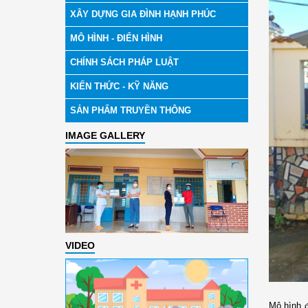
XÂY DỰNG GIA ĐÌNH HẠNH PHÚC
MÔ HÌNH - ĐIỂN HÌNH
CHÍNH SÁCH PHÁP LUẬT
KIẾN THỨC - KỸ NĂNG
SẢN PHẨM TRUYỀN THÔNG
IMAGE GALLERY
VIDEO
Mô hình đ