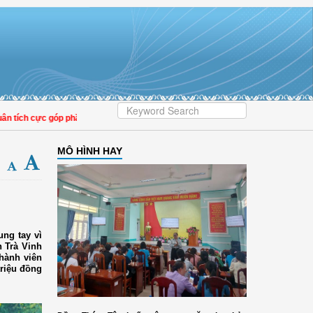
ích cực góp phần nâng cao tỷ lệ người dân tham gia bảo hiểm y tế
MÔ HÌNH HAY
ng tay vì
 Trà Vinh
thành viên
triệu đồng