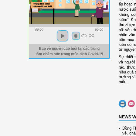
ấp hoặc
n
nước suối
không cò
kiệm”.
Kh
thu được 
nữ yếu t
00:00
00:00
nhân văn 
tiền mua
kiện
có h
Bảo vệ người cao tuổi tại các trung
tự nguyện
tâm chăm sóc trong mùa dịch Covid-19
Sự thiết 
và người 
rác, thực
hiệu quả 
trường v
mẫu.
NEWS W
Đồng Th
vệ, ch