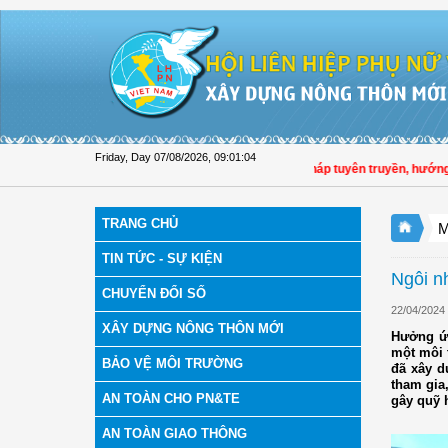
Skip to Content
Friday, Day 07/08/2026
,
09:01:04
Hội LHPN tỉnh Đồng Tháp tuyên truyền, hướng dẫn,
TRANG CHỦ
M
TIN TỨC - SỰ KIỆN
Ngôi nh
CHUYỂN ĐỔI SỐ
22/04/2024
XÂY DỰNG NÔNG THÔN MỚI
Hưởng ứn
một môi 
BẢO VỆ MÔI TRƯỜNG
đã xây d
tham gia,
AN TOÀN CHO PN&TE
gây quỹ 
AN TOÀN GIAO THÔNG