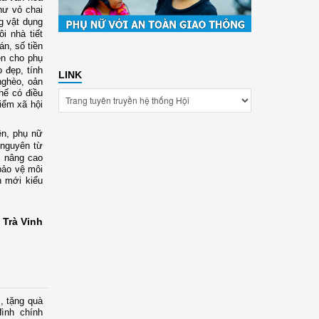
hư vỏ chai
g vật dụng
 nhà tiết
án, số tiền
ện cho phụ
 đẹp, tính
LINK
nghèo, oản
hế có điều
hiểm xã hội
ên, phụ nữ
 nguyên từ
, nâng cao
bảo vệ môi
n mới kiểu
 Trà Vinh
, tặng quà
ình chính