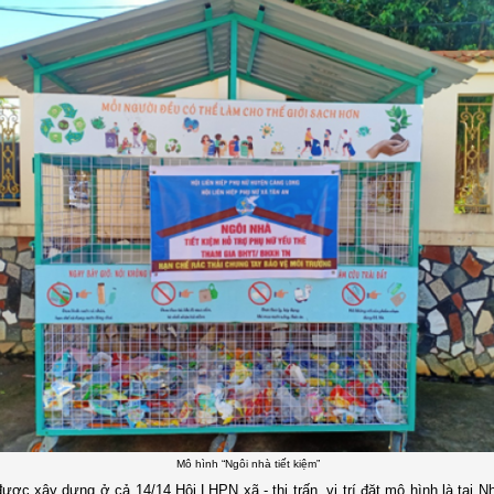
Mô hình “Ngôi nhà tiết kiệm”
ược xây dựng ở cả 14/14 Hội LHPN xã - thị trấn, vị trí đặt mô hình là
tại N